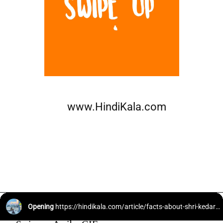
www.HindiKala.com
Opening
https://hindikala.com/article/facts-about-shri-kedarnath-temple/