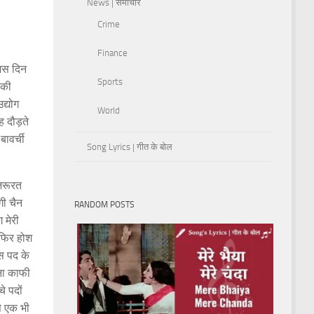
News | समाचार
Crime
Finance
जिस दिन
Sports
 की
द्योग
World
 दौड़ते
ावर्ची
Song Lyrics | गीत के बोल
 जरूरत
गी चैन
RANDOM POSTS
 मेरी
 फिर होश
उस पद के
ोना काफी
े पदों
से एक भी