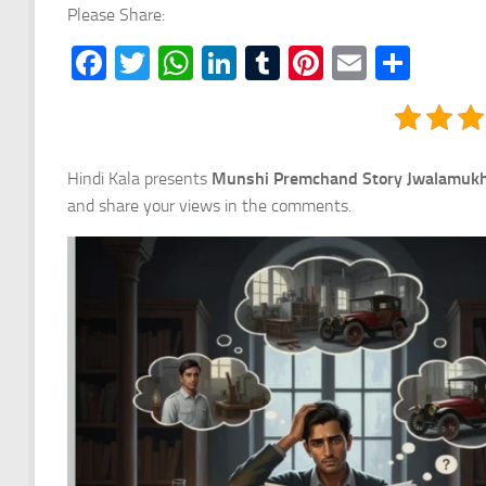
Please Share:
Facebook
Twitter
WhatsApp
LinkedIn
Tumblr
Pinterest
Email
Shar
Hindi Kala presents
Munshi Premchand Story Jwalamukhi | 
and share your views in the comments.