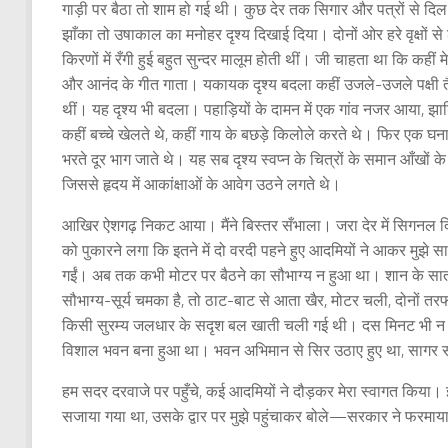
गाड़ी पर बैठा तो शाम हो गई थी। कुछ देर तक सिगार और पत्रों से द
झाँका तो उषाकाल का मनोहर दृश्य दिखाई दिया। दोनों ओर हरे वृक्षों से ढ
किरणों में रँगी हुई बहुत सुन्दर मालूम होती थीं। जी चाहता था कि कहीं म
और आनंद के गीत गाता। यकायक दृश्य बदला कहीं उजले-उजले पक्षी तैरत
थीं। यह दृश्य भी बदला। पहाड़ियों के दामन में एक गांव नजर आया, झाड
कहीं बच्चे खेलते थे, कहीं गाय के बछड़े किलोले करते थे। फिर एक घना
भरते दूर भाग जाते थे। यह सब दृश्य स्वप्न के चित्रों के समान आँखों 
जिससे हृदय में आकांक्षाओं के आवेग उठने लगते थे।
आखिर ऐशगढ़ निकट आया। मैंने बिस्तर सँभाला। जरा देर में सिगनल दि
को पुकारने लगा कि इतने में दो वरदी पहने हुए आदमियों ने आकर मुझे 
गईं। अब तक कभी मोटर पर बैठने का सौभाग्य न हुआ था। शान के सात
सौभाग्य-सूर्य चमका है, तो ठाट-बाट से आता खैर, मोटर चली, दोनों त
किसी सुरम्य जलधार के सदृश बल खाती चली गई थी। दस मिनट भी न गु
विशाल भवन बना हुआ था। भवन अभिमान से सिर उठाए हुए था, सागर संतोष
हम सदर दरवाजे पर पहुँचे, कई आदमियों ने दौड़कर मेरा स्वागत किया। इनम
सजाया गया था, उसके द्वार पर मुझे पहुंचाकर बोले—सरकार ने फरमा