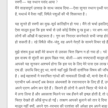
रमणी— यह स्थान पसंद आया ?
मैंने साहसपूर्ण उत्साह के साथ जवाब दिया—ऐसा सुन्दर स्थान पृथ्वी 
है, यथार्थ में वैसा नहीं, विषैले पशुओं की भी शिकायत है।
यह सुनते ही रमणी का मुख-सूर्य कांतिहीन हो गया। मैंने तो चर्चा इसलिए
ऐसा मालूम हुआ कि इस चर्चा से उसे कोई विशेष दुःख हुआ। पर क्षण-
लोगों की आँखों में खटकता है। गुण का निरादर करनेवाले सभी जगह होत
हो सकती है। रहे विषैले जीव-जंतु, वह अपने नेत्रों के सामने विचर रहे है
मुझे संशय हुआ कहीं मेरे कथन से उसका चित्त खिन्न न हो गया हो। गर्
इस वाक्य से सुंदरी का हृदय खिल गया, बोली—आप स्पष्टवादी मालूम हो
आपको यह सुनकर आश्चर्य होगा कि इस पद के लिए मेरे पास एक लाख से 
एच.डी. उपाधि किए हुए था, मानो यहाँ मुझे किसी दार्शनिक विषय की जाँ
है। कई महाशयों ने स्वरचित ग्रंथों की नामावली लिखी थी, मानो देश मे
प्राचीन धर्म-कथाएँ अब केवल अंधभक्तों के रसास्वादन के लिए ही 
अपने प्राण अर्पण कर देते हैं। कितने ही लोगों ने अपने चित्र भी भेजे थ
में लगा लिया है और अवकाश मिलने पर जब हँसने की इच्छा होती है, तो उन
चित्र देखते ही आँखें मुग्ध हो गईं। तत्क्षण आपको बुलाने को तार दे दिय
मालूम नहीं क्यों, अपने गुण-स्वभाव की प्रशंसा की अपेक्षा हम अपने बाह्य