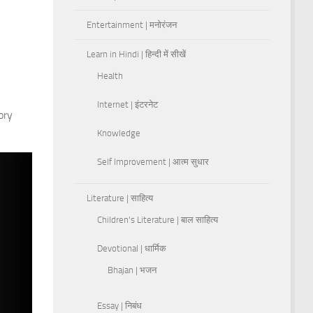
Entertainment | मनोरंजन
Learn in Hindi | हिन्दी में सीखें
Health
Internet | इंटरनेट
ory
Knowledge
Self Improvement | आत्म सुधार
Literature | साहित्य
Children's Literature | बाल साहित्य
Devotional | धार्मिक
Bhajan | भजन
Essay | निबंध