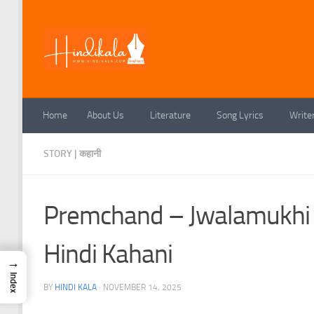
Skip to content
Home
About Us
Literature
Song Lyrics
Write
STORY | कहानी
Premchand – Jwalamukhi | मुं
Hindi Kahani
→
Index
BY
HINDI KALA
·
NOVEMBER 14, 2025