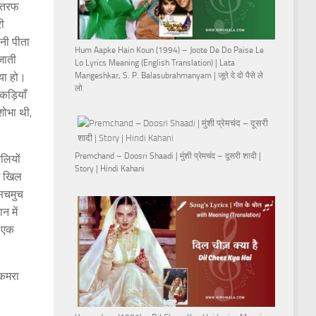
र तरफ
री
ानी पीता
Hum Aapke Hain Koun (1994) – Joote De Do Paise Le
जाती
Lo Lyrics Meaning (English Translation) | Lata
Mangeshkar, S. P. Balasubrahmanyam | जूते दे दो पैसे ले
ाया हो।
लो
कड़ियाँ
शोभा थी,
Premchand – Doosri Shaadi | मुंशी प्रेमचंद – दूसरी शादी |
लियों
Story | Hindi Kahani
छे खिल
 सचमुच
न में
र एक
 कमरा