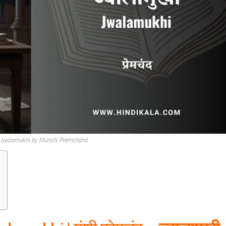
i Jwalamukhi by Munshi Premchand