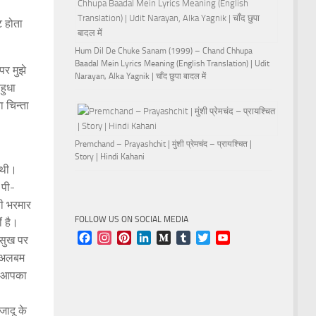
ट होता
Hum Dil De Chuke Sanam (1999) – Chand Chhupa
Baadal Mein Lyrics Meaning (English Translation) | Udit
पर मुझे
Narayan, Alka Yagnik | चाँद छुपा बादल में
हुधा
 चिन्ता
Premchand – Prayashchit | मुंशी प्रेमचंद – प्रायश्चित |
Story | Hindi Kahani
 थी।
 पी-
नी भरमार
FOLLOW US ON SOCIAL MEDIA
ं है।
Facebook
Instagram
Pinterest
LinkedIn
Medium
Tumblr
Twitter
YouTube
 सुख पर
Channel
एक अलबम
े। आपका
जादू के