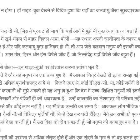
पर न होगा। हाँ गाइड-बुक देखने से विदित हुआ कि यहाँ का जलवायु जैसा सुखदप्रक
 कर दी थी, जिससे प्रकट हो जाय कि यहाँ आने में मुझे भी कुछ त्याग करना पड़ा है, 
भर में सूर्य-मंडल से बाहर निकल आया, बोली—यह स्थान अपनी रमणीयता के कारण ब
े हैं और यदि जलवायु कुछ हानिकर हो भी, तो आप जैसे बलवान मनुष्य को इसकी क्या
ं। अगर मोर, हिरन और हंस विषैले जीव हैं, जो निस्संदेह यहाँ विषैले जीव बहुत हैं।
व से बोला—इन गाइड-बुकों पर विश्वास करना सर्वथा भूल है।
ते हैं और यह मनुष्य का एक उच्च गुण है। मैं आपका चित्र देखते ही इतना समझ गई
अधिक प्रार्थनापत्र आये थे। कितने एम.ए.थे, कोई डी.एस-सी. था, कोई जर्मनी से
च करवानी थी मुझे अबकी ही यह अनुभव हुआ कि देश में उच्च-शिक्षित मनुष्यों की इत
ं लेखकों और पंडितों ही की आवश्कता है। उन्हें कालगति का लेशमात्र भी परिचय नही
हैं, उनसे और कोई लाभ नहीं है। यह भौतिक उन्नति का समय है। आजकल लोग भौतिक
े। कैसी-कैसी विचित्र मूर्तियाँ थीं, जिन्हें देख कर घंटों हँसिए। मैंने उन सभी को 
्हें देखा करती हूँ। मैं उस विद्या को रोग समझती हूँ, जो मनुष्य को बनमानुष बना द
ा।
 गुणों की प्रशंसा से अधिक संतुष्ट होते हैं और एक सुंदरी के मुख से तो वह चलते हुए 