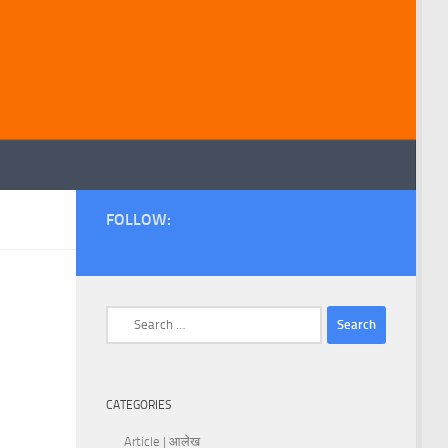
FOLLOW:
Search
for:
CATEGORIES
Article | आलेख