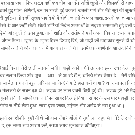
िल बहलाता रहा। फिर मालूम नहीं कब नींद आ गई। आँखें खुलीं और खिड़की से बाह
की हुई पर्वत-क्षेणियाँ, उन पर चरती हुई उजली-उजली गायें और भेंड़े सूर्य की सुनह
ेरी कुटिया भी इन्हीं सुखद पहाड़ियों में होती, जंगलों के फल खाता, झरनों का ताजा प
े थे और कहीं छोटी-छोटी डोंगियाँ निर्बल आत्माओं के सदृश्य डगमगाती हुई चली 
़ियों और वृक्षों से ढका हुआ, मानो शांति और संतोष ने यहाँ अपना निवास-स्थान बन
 जंगल मिला। झुण्ड-के-झुण्ड हिरन दिखाई दिये, जो गाड़ी की हाहाकार सुनते ही चौ
के सामने आते थे और एक क्षण में गायब हो जाते थे। उनमें एक अवर्णनीय शांतिदायिनी 
खाई दिया। मेरी छाती धड़कने लगी। गाड़ी रुकी। मैंने उतरकर इधर-उधर देखा, कु
सादर सलाम किया और पूछा—‘आप….से आ रहे हैं न, चलिये मोटर तैयार है।’ मेरी बां
 जा बैठा। मन में बहुत लज्जित था कि ऐसे फटे हाल क्यों आया ? अगर जानता कि
रफ मौलसरी के सघन वृक्ष थे। सड़क पर लाल वजरी बिछी हुई थी। सड़क हरे-भरे मैदा
जरे होंगे कि सामने एक शांतिमय सागर दिखाई दिया। सागर के उस पार पहाड़ी प
 से नीचे लेटा हुआ, सारा दृश्य काव्य, श्रृंगार और अमोद से भरा हुआ था।
ें एक शौकीन मुंशीजी थे जो बाल सँवारे आँखों में सुर्मा लगाए हुए थे। मेरे लिए जो
या है, इस समय आप आराम करें, संध्या समय मुलाकात कीजिएगा।