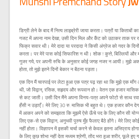
Jw
Munshi Premchand Story
डिग्री लेने के बाद मैं नित्य लाइब्रेरी जाया करता। पत्रों या किताब
गजट में अपना नाम देखा, उसी दिन मिल और कैंट को उठाकर ताक पर रख द
फिक्र सवार थी। मेरे दादा या परदादा ने किसी अंग्रेज को गदर के दिनो
करता। पर मेरे पास कोई सिफारिश न थी। शोक ! कुत्ते, बिल्लियों और 
गुजर गये, पर अपनी रुचि के अनुसार कोई जगह नजर न आयी। मुझे अक्सर 
होता, तो मुझे इतने दिनों बेकार न बैठना पड़ता।
एक दिन मैं चारपाई पर लेटा हुआ एक पत्र पढ़ रहा था कि मुझे एक माँ
थी, जो विद्वान्, रसिक, सहृदय और रूपवान हो। वेतन एक हजार मासिक !
से कट जाती। उसी दिन मैंने अपना विनय-पत्र अपने फोटो से साथ रवान
हँसी न उड़ाएँ। मेरे लिए 30 रु. मासिक भी बहुत थे। एक हजार कौन देगा
में आकर अपने को समझाता कि मुझमें ऐसे ऊँचे पद के लिए कौन सी योग्य
लिए एक-से एक विद्वान, अनुभवी पुरुष मुँह फैलाए बैठे होंगे। मेरे लि
नहीं होता। विज्ञापन में इसकी चर्चा करने से केवल इतना अभिप्राय ह
के लिए कुछ शोभा नहीं देता मध्यम श्रेणी, तोंद भरा हुआ शरीर, फूले हुए