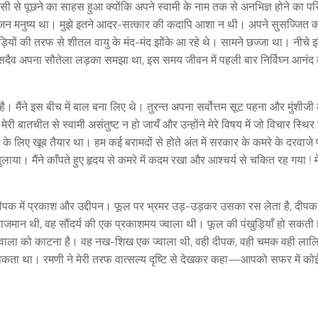
 से पूछने का साहस हुआ क्योंकि अपने स्वामी के नाम तक से अनभिज्ञ होने का प
 सज्जन मनुष्य था। मुझे इतने आदर-सत्कार की कदापि आशा न थी। अपने सुसज्जित कमर
हाड़ियों की तरफ से शीतल वायु के मंद-मंद झोंके आ रहे थे। सामने छज्जा था। नीचे
वी ने सदैव अपना सौतेला लड़का समझा था, इस समय जीवन में पहली बार निर्विघ्न आनंद
। मैंने इस बीच में बाल बना लिए थे। तुरन्त अपना सर्वोत्तम सूट पहना और मुंशीजी
ी बातचीत से स्वामी असंतुष्ट न हो जायँ और उन्होंने मेरे विषय में जो विचार स्थिर
े के लिए खूब तैयार था। हम कई बरामदों से होते अंत में सरकार के कमरे के दरवाजे
 बुलाया। मैंने काँपते हुए हृदय से कमरे में कदम रखा और आश्चर्य से चकित रह गया ! म
, दीपक में प्रकाश और उद्दीपन। फूल पर भ्रमर उड़-उड़कर उसका रस लेता है, दीपक म
जमान थी, वह सौंदर्य की एक प्रकाशमय ज्वाला थी। फूल की पंखुड़ियाँ हो सकती है
वाला को काटना है। वह नख-शिख एक ज्वाला थी, वही दीपक, वही चमक वही लालि
ींच सकता था। रमणी ने मेरी तरफ वात्सल्य दृष्टि से देखकर कहा—आपको सफर में कोई