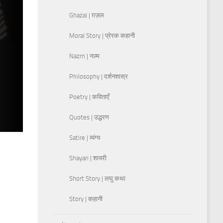
Ghazal | ग़ज़ल
Moral Story | प्रेरक कहानी
Nazm | नज़्म
Philosophy | दर्शनशास्र
Poetry | कविताएँ
Quotes | उद्धरण
Satire | व्यंग्य
Shayari | शायरी
Short Story | लघु कथा
Story | कहानी