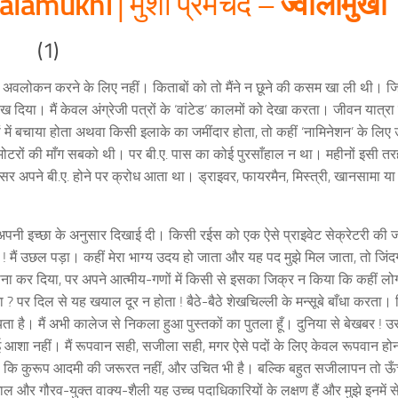
alamukhi
ज्वालामुखी
| मुंशी प्रेमचंद –
(1)
ों का अवलोकन करने के लिए नहीं। किताबों को तो मैंने न छूने की कसम खा ली थी। 
िया। मैं केवल अंग्रेजी पत्रों के ‘वांटेड’ कालमों को देखा करता। जीवन यात्रा
ं में बचाया होता अथवा किसी इलाके का जमींदार होता, तो कहीं ‘नामिनेशन’ के लिए उ
मोटरों की माँग सबको थी। पर बी.ए. पास का कोई पुरसाँहाल न था। महीनों इसी तरह
अपने बी.ए. होने पर क्रोध आता था। ड्राइवर, फायरमैन, मिस्त्री, खानसामा या ब
ग अपनी इच्छा के अनुसार दिखाई दी। किसी रईस को एक ऐसे प्राइवेट सेक्रेटरी की
 मैं उछल पड़ा। कहीं मेरा भाग्य उदय हो जाता और यह पद मुझे मिल जाता, तो जिंद
ा कर दिया, पर अपने आत्मीय-गणों में किसी से इसका जिक्र न किया कि कहीं लोग
 ? पर दिल से यह खयाल दूर न होता ! बैठे-बैठे शेखचिल्ली के मन्सूबे बाँधा करता।
ता है। मैं अभी कालेज से निकला हुआ पुस्तकों का पुतला हूँ। दुनिया से बेखबर ! 
ए कोई आशा नहीं। मैं रूपवान सही, सजीला सही, मगर ऐसे पदों के लिए केवल रूपवान ह
ोगा कि कुरूप आदमी की जरूरत नहीं, और उचित भी है। बल्कि बहुत सजीलापन तो ऊँच
 गाल और गौरव-युक्त वाक्य-शैली यह उच्च पदाधिकारियों के लक्षण हैं और मुझे इनमें 