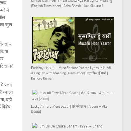
Umrao Jaan (1981) – Dil Cheez Kya Hai Lyrics Meaning
रिचय
(English Translation) | Asha Bhosle | दिल चीज़ क्या है
े में
 झील
 का सुख
 के साथ
 किया
 पर
ेरे सामने
Parichay (1972) – Musafir Hoon Yaaron Lyrics in Hindi
& English with Meaning (Translation) | मुसाफिर हूँ यारों |
Kishore Kumar
ें पतंग
ं ज्वाला
मा, वही
 विशेष
Lucky Ali Tere Mere Saath | तेरे मेरे साथ | Album – Aks
(2000)