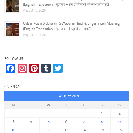
(English Translation) | गुलज़ार – हम तो कितनों को मह-जबीं कहते
August 10, 2026
Gulzar Poem Siddharth Ki Wapsi in Hindi & English with Meaning
(English Translation) | गुलज़ार – सिद्धार्थ की वापसी
August 10, 2026
FOLLOW US
Facebook
Instagram
Pinterest
Tumblr
Twitter
CALENDAR
August 2026
M
T
W
T
F
S
S
1
2
3
4
5
6
7
8
9
10
11
12
13
14
15
16