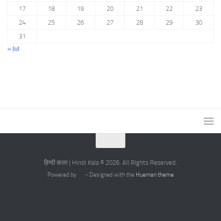
17
18
19
20
21
22
23
24
25
26
27
28
29
30
31
« Jul
हिन्दी कला | Hindi Kala © 2026. All Rights Reserved.
Powered by
- Designed with the
Hueman theme