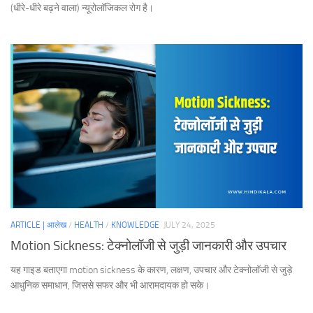
(धीरे-धीरे बढ़ने वाला) न्यूरोलॉजिकल रोग है।
ARTICLE | आलेख
/
HEALTH
/
KNOWLEDGE
JULY 24, 2025
Motion Sickness: टेक्नोलॉजी से जुड़ी जानकारी और उपचार
यह गाइड बताएगा motion sickness के कारण, लक्षण, उपचार और टेक्नोलॉजी से जुड़े
आधुनिक समाधान, जिससे सफर और भी आरामदायक हो सके।