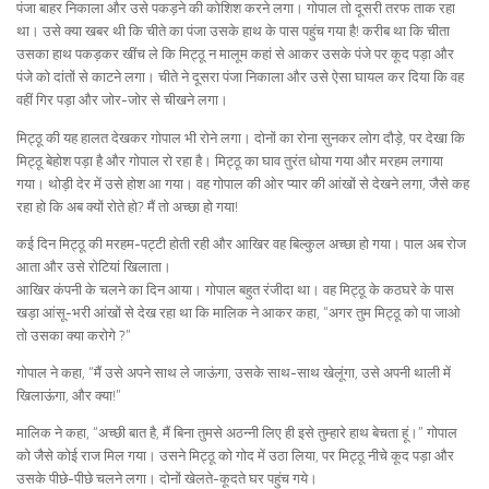
पंजा बाहर निकाला और उसे पकड़ने की कोशिश करने लगा। गोपाल तो दूसरी तरफ ताक रहा
था। उसे क्या खबर थी कि चीते का पंजा उसके हाथ के पास पहुंच गया है! करीब था कि चीता
उसका हाथ पकड़कर खींच ले कि मिट्ठू न मालूम कहां से आकर उसके पंजे पर कूद पड़ा और
पंजे को दांतों से काटने लगा। चीते ने दूसरा पंजा निकाला और उसे ऐसा घायल कर दिया कि वह
वहीं गिर पड़ा और जोर-जोर से चीखने लगा।
मिट्ठू की यह हालत देखकर गोपाल भी रोने लगा। दोनों का रोना सुनकर लोग दौड़े, पर देखा कि
मिट्ठू बेहोश पड़ा है और गोपाल रो रहा है। मिट्ठू का घाव तुरंत धोया गया और मरहम लगाया
गया। थोड़ी देर में उसे होश आ गया। वह गोपाल की ओर प्यार की आंखों से देखने लगा, जैसे कह
रहा हो कि अब क्यों रोते हो? मैं तो अच्छा हो गया!
कई दिन मिट्ठू की मरहम-पट्टी होती रही और आखिर वह बिल्कुल अच्छा हो गया। पाल अब रोज
आता और उसे रोटियां खिलाता।
आखिर कंपनी के चलने का दिन आया। गोपाल बहुत रंजीदा था। वह मिट्ठू के कठघरे के पास
खड़ा आंसू-भरी आंखों से देख रहा था कि मालिक ने आकर कहा, “अगर तुम मिट्ठू को पा जाओ
तो उसका क्या करोगे ?”
गोपाल ने कहा, “मैं उसे अपने साथ ले जाऊंगा, उसके साथ-साथ खेलूंगा, उसे अपनी थाली में
खिलाऊंगा, और क्या!”
मालिक ने कहा, “अच्छी बात है, मैं बिना तुमसे अठन्नी लिए ही इसे तुम्हारे हाथ बेचता हूं।” गोपाल
को जैसे कोई राज मिल गया। उसने मिट्ठू को गोद में उठा लिया, पर मिट्ठू नीचे कूद पड़ा और
उसके पीछे-पीछे चलने लगा। दोनों खेलते-कूदते घर पहुंच गये।