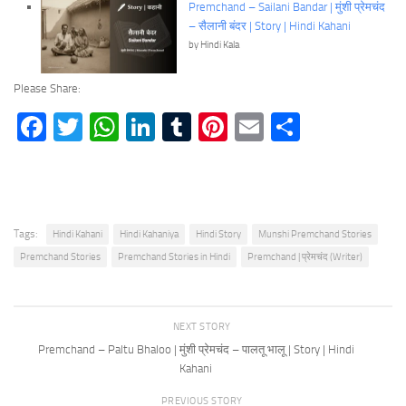
Premchand – Sailani Bandar | मुंशी प्रेमचंद
– सैलानी बंदर | Story | Hindi Kahani
by Hindi Kala
Please Share:
Facebook
Twitter
WhatsApp
LinkedIn
Tumblr
Pinterest
Email
Share
Tags:
Hindi Kahani
Hindi Kahaniya
Hindi Story
Munshi Premchand Stories
Premchand Stories
Premchand Stories in Hindi
Premchand | प्रेमचंद (Writer)
NEXT STORY
Premchand – Paltu Bhaloo | मुंशी प्रेमचंद – पालतू भालू | Story | Hindi
Kahani
PREVIOUS STORY