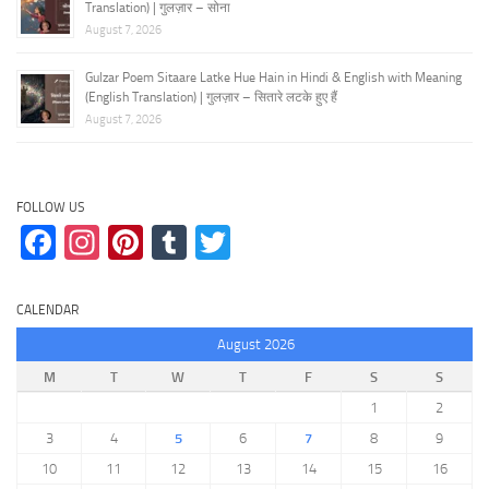
Translation) | गुलज़ार – सोना
August 7, 2026
Gulzar Poem Sitaare Latke Hue Hain in Hindi & English with Meaning
(English Translation) | गुलज़ार – सितारे लटके हुए हैं
August 7, 2026
FOLLOW US
Facebook
Instagram
Pinterest
Tumblr
Twitter
CALENDAR
August 2026
M
T
W
T
F
S
S
1
2
3
4
5
6
7
8
9
10
11
12
13
14
15
16