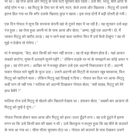
भी था। वह रोज आता और मिट्ठू के पास घंटों चुपचाप बैठा रहता। उसे शेर, भालू, चीते आदि से
कोई प्रेम न था। वह मिट्ठू के लिए घर से चने, मटर, केले लाता और खिलाता। मिट्ठू भी उससे
इतना हिल गया था कि बगैर उसके खिलाए कुछ न खाता। इस तरह दोनों में बड़ी दोस्ती हो गयी।
एक दिन गोपाल ने सुना कि सरकस कंपनी वहां से दूसरे शहर में जा रही है। यह सुनकर उसे बड़ा
रंज हुआ। वह रोता हुआ अपनी मां के पास आया और बोला, “अम्मा, मुझे एक अठन्नी1 दो, मैं
जाकर मिट्ठू को खरीद लाऊं। वह न जाने कहां चला जायेगा! फिर मैं उसे कैसे देखूंगा ? वह भी
मुझे न देखेगा तो रोयेगा।”
मां ने समझाया, “बेटा, बंदर किसी को प्यार नहीं करता। वह तो बड़ा शैतान होता है। यहां आकर
सबको काटेगा, मुफ्त में उलाहने सुनने पड़ेंगे।” लेकिन लड़के पर मां के समझाने का कोई असर न
हुआ। वह रोने लगा। आखिर मां ने मजबूर होकर उसे एक अठन्नी निकालकर दे दी। अठन्नी
पाकर गोपाल मारे खुशी के फूल उठा। उसने अठन्नी को मिट्टी से मलकर खूब चमकाया, फिर
मिट्ठू को खरीदने चला। लेकिन मिट्ठू वहां दिखाई न दिया। गोपाल का दिल भर आया-मिट्ठू
कहीं भाग तो नहीं गया ? मालिक को अठन्नी दिखाकर गोपाल बोला, “क्यों साहब, मिट्टू को मेरे
हाथ बेचेंगे ?”
मालिक रोज उसे मिट्ठू से खेलते और खिलाते देखता था। हंसकर बोला, “अबकी बार आऊंगा तो
मिट्ठू को तुम्हें दे दूंगा।”
गोपाल निराश होकर चला आया और मिट्ठू को इधर-उधर ढूँढ़ने लगा। वह उसे ढूंढ़ने में इतना
मगन था कि उसे किसी बात की खबर न थी। उसे बिलकुल न मालूम हुआ कि वह चीते के कठघरे
के पास आ गया था। चीता भीतर चुपचाप लेटा था। गोपाल को कठघरे के पास देखकर उसने