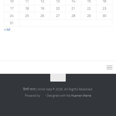
10
11
12
13
14
15
16
17
18
19
20
21
22
23
24
25
26
27
28
29
30
31
« Jul
हिन्दी कला | Hindi Kala © 2026. All Rights Reserved.
Powered by
- Designed with the
Hueman theme