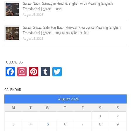
Gulzar Nazm Samay in Hindi & English with Meaning (English
Translation) | गुलज़ार – समय
August 5, 2026
Gulzar Ghazal Sabr Har Baar Ikhtiyaar Kiya Lyrics Meaning (English
Translation) | गुलज़ार – सब्र हर बार इख़्तियार किया
August 5, 2026
FOLLOW US
Facebook
Instagram
Pinterest
Tumblr
Twitter
CALENDAR
August 2026
M
T
W
T
F
S
S
1
2
3
4
5
6
7
8
9