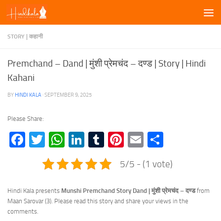
Skip to content
STORY | कहानी
Premchand – Dand | मुंशी प्रेमचंद – दण्ड | Story | Hindi
Kahani
BY
HINDI KALA
·
SEPTEMBER 9, 2025
Please Share:
Facebook
Twitter
WhatsApp
LinkedIn
Tumblr
Pinterest
Email
Share
5/5 - (1 vote)
Hindi Kala presents
Munshi Premchand Story Dand | मुंशी प्रेमचंद –
दण्ड
from
Maan Sarovar (3). Please read this story and share your views in the
comments.