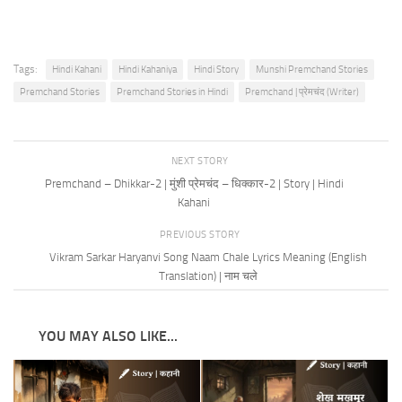
Tags:
Hindi Kahani
Hindi Kahaniya
Hindi Story
Munshi Premchand Stories
Premchand Stories
Premchand Stories in Hindi
Premchand | प्रेमचंद (Writer)
NEXT STORY
Premchand – Dhikkar-2 | मुंशी प्रेमचंद – धिक्कार-2 | Story | Hindi
Kahani
PREVIOUS STORY
Vikram Sarkar Haryanvi Song Naam Chale Lyrics Meaning (English
Translation) | नाम चले
YOU MAY ALSO LIKE...