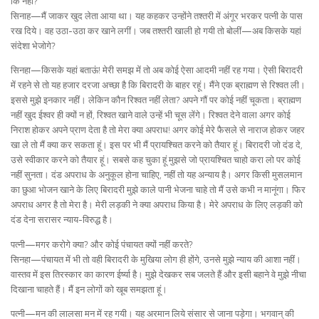
कि नहीं?
सिनाह—मैं जाकर खुद लेता आया था। यह कहकर उन्होंने तश्तरी में अंगूर भरकर पत्नी के पास
रख दिये। वह उठा-उठा कर खाने लगीं। जब तश्तरी खाली हो गयी तो बोलीं—अब किसके यहां
संदेशा भेजोगे?
सिनहा—किसके यहां बताऊं! मेरी समझ में तो अब कोई ऐसा आदमी नहीं रह गया। ऐसी बिरादरी
में रहने से तो यह हजार दरजा अच्छा है कि बिरादरी के बाहर रहूं। मैंने एक ब्राह्मण से रिश्वत ली।
इससे मुझे इनकार नहीं। लेकिन कौन रिश्वत नहीं लेता? अपने गौं पर कोई नहीं चूकता। ब्राह्मण
नहीं खुद ईश्वर ही क्यों न हों, रिश्वत खाने वाले उन्हें भी चूस लेंगे। रिश्वत देने वाला अगर कोई
निराश होकर अपने प्राण देता है तो मेरा क्या अपराध! अगर कोई मेरे फैसले से नाराज होकर जहर
खा ले तो मैं क्या कर सकता हूं। इस पर भी मैं प्रायश्चित करने को तैयार हूं। बिरादरी जो दंड दे,
उसे स्वीकार करने को तैयार हूं। सबसे कह चुका हूं मुझसे जो प्रायश्चित चाहो करा लो पर कोई
नहीं सुनता। दंड अपराध के अनुकूल होना चाहिए, नहीं तो यह अन्याय है। अगर किसी मुसलमान
का छुआ भोजन खाने के लिए बिरादरी मुझे काले पानी भेजना चाहे तो मैं उसे कभी न मानूंगा। फिर
अपराध अगर है तो मेरा है। मेरी लड़की ने क्या अपराध किया है। मेरे अपराध के लिए लड़की को
दंड देना सरासर न्याय-विरुद्ध है।
पत्नी—मगर करोगे क्या? और कोई पंचायत क्यों नहीं करते?
सिनहा—पंचायत में भी तो वही बिरादरी के मुखिया लोग ही होंगे, उनसे मुझे न्याय की आशा नहीं।
वास्तव में इस तिरस्कार का कारण ईर्ष्या है। मुझे देखकर सब जलते हैं और इसी बहाने वे मुझे नीचा
दिखाना चाहते हैं। मैं इन लोगों को खूब समझता हूं।
पत्नी—मन की लालसा मन में रह गयी। यह अरमान लिये संसार से जाना पड़ेगा। भगवान् की