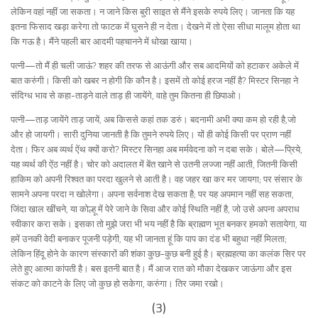
लेकिन वहां नहीं जा सकता। न जाने किस बुरी साइत से मैंने इसके रुपये लिए। जानता कि यह
इतना फिसाद खड़ा करेगा तो फाटक में घुसने ही न देता। देखने में तो ऐसा सीधा मालूम होता था
कि गऊ है। मैंने पहली बार आदमी पहचानने में धोखा खाया।
पत्नी—तो मैं ही चली जाऊं? शहर की तरफ से आऊंगी और सब आदमियों को हटाकर अकेले में
बात करुंगी। किसी को खबर न होगी कि कौन है। इसमें तो कोई हरज नहीं है? मिस्टर सिनहा ने
संदिग्ध भाव से कहा-ताड़ने वाले ताड़ ही जायेंगे, वाहे तुम कितना ही छिपाओ।
पत्नी—ताड़ जायेंगे ताड़ जायें, अब किससे कहां तक डरुं। बदनामी अभी क्या कम हो रही है,जो
और हो जायगी। सारी दुनिया जानती है कि तुमने रुपये लिए। यों ही कोई किसी पर प्राण नहीं
देता। फिर अब व्यर्थ ऐंथ क्यों करो? मिस्टर सिनहा अब मर्मवेदना को न दबा सके। बोले—प्रिये,
यह व्यर्थ की ऐंठ नहीं है। चोर को अदालत में बेंत खाने से उतनी लज्जा नहीं आती, जितनी किसी
हाकिम को अपनी रिश्वत का परदा खुलने से आती है। वह जहर खा कर मर जायगा; पर संसार के
सामने अपना परदा न खोलेगा। अपना सर्वनाश देख सकता है; पर यह अपमान नहीं सह सकता,
जिंदा खाल खींचने, या कोल्हू में पेरे जाने के सिवा और कोई स्थिति नहीं है, जो उसे अपना अपराध
स्वीकार करा सके। इसका तो मुझे जरा भी भय नहीं है कि ब्राह्मण भूत बनकर हमको सतायेगा, या
हमें उनकी वेदी बनाकर पूजनी पड़ेगी, यह भी जानता हूं कि पाप का दंड भी बहुधा नहीं मिलता;
लेकिन हिंदू होने के कारण संस्कारों की शंका कुछ-कुछ बनी हुई है। ब्रह्महत्या का कलंक सिर पर
लेते हुए आत्मा कांपती है। बस इतनी बात है। मैं आज रात को मौका देखकर जाऊंगा और इस
संकट को काटने के लिए जो कुछ हो सकेगा, करुंगा। तिर जमा रखो।
(3)