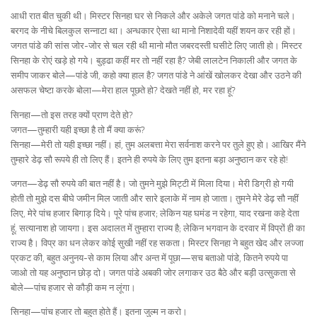
आधी रात बीत चुकी थी। मिस्टर सिनहा घर से निकले और अकेले जगत पांडे को मनाने चले।
बरगद के नीचे बिलकुल सन्नाटा था। अन्धकार ऐसा था मानो निशादेवी यहीं शयन कर रही हों।
जगत पांडे की सांस जोर-जोर से चल रही थी मानो मौत जबरदस्ती घसीटे लिए जाती हो। मिस्टर
सिनहा के रोएं खड़े हो गये। बुड्ढा कहीं मर तो नहीं रहा है? जेबी लालटेन निकाली और जगत के
समीप जाकर बोले—पांडे जी, कहो क्या हाल है? जगत पांडे ने आंखें खोलकर देखा और उठने की
असफल चेष्टा करके बोला—मेरा हाल पूछते हो? देखते नहीं हो, मर रहा हूं?
सिनहा—तो इस तरह क्यों प्राण देते हो?
जगत—तुम्हारी यही इच्छा है तो मैं क्या करूं?
सिनहा—मेरी तो यही इच्छा नहीं। हां, तुम अलबत्ता मेरा सर्वनाश करने पर तुले हुए हो। आखिर मैंने
तुम्हारे डेढ़ सौ रूपये ही तो लिए हैं। इतने ही रुपये के लिए तुम इतना बड़ा अनुष्ठान कर रहे हो!
जगत—डेढ़ सौ रुपये की बात नहीं है। जो तुमने मुझे मिट्टी में मिला दिया। मेरी डिग्री हो गयी
होती तो मुझे दस बीघे जमीन मिल जाती और सारे इलाके में नाम हो जाता। तुमने मेरे डेढ़ सौ नहीं
लिए, मेरे पांच हजार बिगाड़ दिये। पूरे पांच हजार; लेकिन यह घमंड न रहेगा, याद रखना कहे देता
हूं, सत्यानाश हो जायगा। इस अदालत में तुम्हारा राज्य है; लेकिन भगवान के दरवार में विप्रों ही का
राज्य है। विप्र का धन लेकर कोई सुखी नहीं रह सकता। मिस्टर सिनहा ने बहुत खेद और लज्जा
प्रकट की, बहुत अनुनय-से काम लिया और अन्त में पूछा—सच बताओ पांडे, कितने रुपये पा
जाओ तो यह अनुष्ठान छोड़ दो। जगत पांडे अबकी जोर लगाकर उठ बैठे और बड़ी उत्सुकता से
बोले—पांच हजार से कौड़ी कम न लूंगा।
सिनहा—पांच हजार तो बहुत होते हैं। इतना जुल्म न करो।