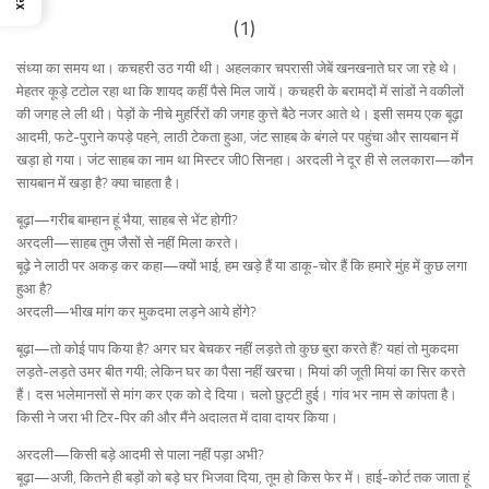
(1)
संध्या का समय था। कचहरी उठ गयी थी। अहलकार चपरासी जेबें खनखनाते घर जा रहे थे।
मेहतर कूड़े टटोल रहा था कि शायद कहीं पैसे मिल जायें। कचहरी के बरामदों में सांडों ने वकीलों
की जगह ले ली थी। पेड़ों के नीचे मुहर्रिरों की जगह कुत्ते बैठे नजर आते थे। इसी समय एक बूढ़ा
आदमी, फटे-पुराने कपड़े पहने, लाठी टेकता हुआ, जंट साहब के बंगले पर पहुंचा और सायबान में
खड़ा हो गया। जंट साहब का नाम था मिस्टर जी0 सिनहा। अरदली ने दूर ही से ललकारा—कौन
सायबान में खड़ा है? क्या चाहता है।
बूढ़ा—गरीब बाम्हान हूं भैया, साहब से भेंट होगी?
अरदली—साहब तुम जैसों से नहीं मिला करते।
बूढ़े ने लाठी पर अकड़ कर कहा—क्यों भाई, हम खड़े हैं या डाकू-चोर हैं कि हमारे मुंह में कुछ लगा
हुआ है?
अरदली—भीख मांग कर मुकदमा लड़ने आये होंगे?
बूढ़ा—तो कोई पाप किया है? अगर घर बेचकर नहीं लड़ते तो कुछ बुरा करते हैं? यहां तो मुकदमा
लड़ते-लड़ते उमर बीत गयी; लेकिन घर का पैसा नहीं खरचा। मियां की जूती मियां का सिर करते
हैं। दस भलेमानसों से मांग कर एक को दे दिया। चलो छुट्टी हुई। गांव भर नाम से कांपता है।
किसी ने जरा भी टिर-पिर की और मैंने अदालत में दावा दायर किया।
अरदली—किसी बड़े आदमी से पाला नहीं पड़ा अभी?
बूढ़ा—अजी, कितने ही बड़ों को बड़े घर भिजवा दिया, तूम हो किस फेर में। हाई-कोर्ट तक जाता हूं