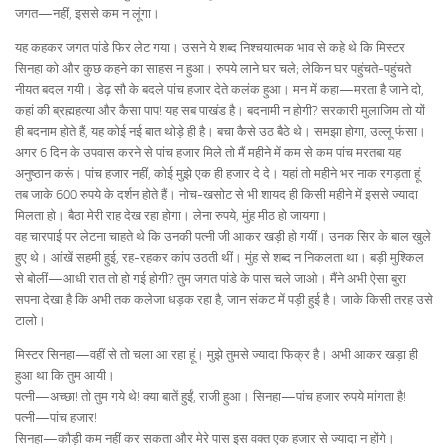
जगत—नहीं, इससे कम न लूंगा।
यह कहकर जगत पांडे फिर लेट गया। उसने ये शब्द निश्चयात्मक भाव से कहे थे कि मिस्टर
सिनहा को और कुछ कहने का साहस न हुआ। रुपये लाने घर चले; लेकिन घर पहुंचते-पहुंचते
नीयत बदल गयी। डेढ़ सौ के बदले पांच हजार देते कलंक हुआ। मन में कहा—मरता है जाने दो,
कहां की ब्रह्महत्या और कैसा पाप! यह सब पाखंड है। बदनामी न होगी? सरकारी मुलाजिम तो यों
ही बदनाम होते हैं, यह कोई नई बात थोड़े ही है। बचा कैसे उठ बैठे थे। समझा होगा, उल्लू फंसा।
अगर 6 दिन के उपवास करने से पांच हजार मिले तो मैं महीने में कम से कम पांच मरतबा यह
अनुष्ठान करूं। पांच हजार नहीं, कोई मुझे एक ही हजार दे दे। यहां तो महीने भर नाक रगड़ता हूं
तब जाके 600 रुपये के दर्शन होते हैं। नोच-खसोट से भी शायद ही किसी महीने में इससे ज्यादा
मिलता हो। बैठा मेरी राह देख रहा होगा। लेना रुपये, मुंह मीठ हो जायगा।
वह चारपाई पर लेटना चाहते थे कि उनकी पत्नी जी आकर खड़ी हो गयीं। उनक सिर के बाल खुले
हुए थे। आंखें सहमी हुई, रह-रहकर कांप उठती थीं। मुंह से शब्द न निकलता था। बड़ी मुश्किल
से बोलीं—आधी रात तो हो गई होगी? तुम जगत पांडे के पास चले जाओ। मैंने अभी ऐसा बुरा
सपना देखा है कि अभी तक कलेजा धड़क रहा है, जान संकट में पड़ी हुई है। जाके किसी तरह उसे
टालो।
मिस्टर सिनहा—वहीं से तो चला आ रहा हूं। मुझे तुमसे ज्यादा फिक्र है। अभी आकर खड़ा ही
हुआ था कि तुम आयी।
पत्नी—अच्छा! तो तुम गये थे! क्या बातें हुईं, राजी हुआ। सिनहा—पांच हजार रुपये मांगता है!
पत्नी—पांच हजार!
सिनहा—कौड़ी कम नहीं कर सकता और मेरे पास इस वक्त एक हजार से ज्यादा न होंगे।