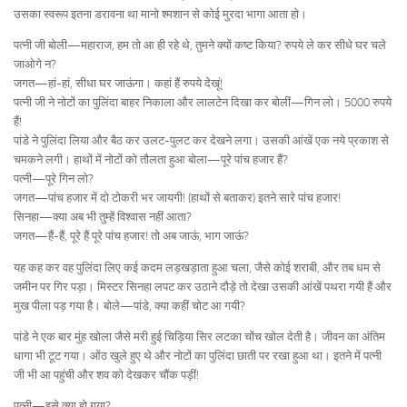
उसका स्वरूप इतना डरावना था मानो श्मशान से कोई मुरदा भागा आता हो।
पत्नी जी बोली—महाराज, हम तो आ ही रहे थे, तुमने क्यों कष्ट किया? रुपये ले कर सीधे घर चले
जाओगे न?
जगत—हां-हां, सीधा घर जाऊंगा। कहां हैं रुपये देखूं!
पत्नी जी ने नोटों का पुलिंदा बाहर निकाला और लालटेन दिखा कर बोलीं—गिन लो। 5000 रुपये
हैं!
पांडे ने पुलिंदा लिया और बैठ कर उलट-पुलट कर देखने लगा। उसकी आंखें एक नये प्रकाश से
चमकने लगी। हाथों में नोटों को तौलता हुआ बोला—पूरे पांच हजार हैं?
पत्नी—पूरे गिन लो?
जगत—पांच हजार में दो टोकरी भर जायगी! (हाथों से बताकर) इतने सारे पांच हजार!
सिनहा—क्या अब भी तुम्हें विश्वास नहीं आता?
जगत—हैं-हैं, पूरे हैं पूरे पांच हजार! तो अब जाऊं, भाग जाऊं?
यह कह कर वह पुलिंदा लिए कई कदम लड़खड़ाता हुआ चला, जैसे कोई शराबी, और तब धम से
जमीन पर गिर पड़ा। मिस्टर सिनहा लपट कर उठाने दौड़े तो देखा उसकी आंखें पथरा गयी हैं और
मुख पीला पड़ गया है। बोले—पांडे, क्या कहीं चोट आ गयी?
पांडे ने एक बार मुंह खोला जैसे मरी हुई चिड़िया सिर लटका चोंच खोल देती है। जीवन का अंतिम
धागा भी टूट गया। ओंठ खुले हुए थे और नोटों का पुलिंदा छाती पर रखा हुआ था। इतने में पत्नी
जी भी आ पहुंची और शव को देखकर चौंक पड़ीं!
पत्नी—इसे क्या हो गया?