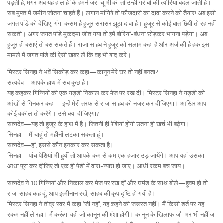
पड़ती है, मगर अब यह हाल है कि हमने जरा चूं भी की तो उन्हीं गरीबों की त्योरियां बदल जाती हैं।
सब मुफ्त में जमीन जोतना चाहते हैं। लगान मांगिये तो फौजदारी का दावा करने को तैयार! अब इसी
जगत पांडे को देखिए, गंगा कसम है हुजूर सरासर झूठा दावा है। हुजूर से कोई बात छिपी तो रह नहीं
सकती। अगर जगत पांडे मुकदमा जीत गया तो हमें बोरियां-बंधना छोड़कर भागना पड़ेगा। अब
हुजूर ही बसाएं तो बस सकते हैं। राजा साहब ने हुजूर को सलाम कहा है और अर्ज की है हक इस
मामले में जगत पांडे की ऐसी खबर लें कि वह भी याद करे।
मिस्टर सिनहा ने भवें सिकोड़ कर कहा—कानून मेरे घर तो नहीं बनता?
सत्यदेव—आपके हाथ में सब कुछ है।
यह कहकर गिन्नियों की एक गड्डी निकाल कर मेज पर रख दी। मिस्टर सिनहा ने गड्डी को
आंखों से गिनकर कहा—इन्हें मेरी तरफ से राजा साहब को नजर कर दीजिएगा। आखिर आप
कोई वकील तो करेंगे। उसे क्या दीजिएगा?
सत्यदेव—यह तो हुजूर के हाथ में है। जितनी ही पेशियां होंगी उतना ही खर्च भी बढ़ेगा।
सिनहा—मैं चाहूं तो महीनों लटका सकता हूं।
सत्यदेव—हां, इससे कौन इनकार कर सकता है।
सिनहा—पांच पेशियां भी हुयीं तो आपके कम से कम एक हजार उड़ जायेंगे। आप यहां उसका
आधा पूरा कर दीजिए तो एक ही पेशी में वारा-न्यारा हो जाए। आधी रकम बच जाय।
सत्यदेव ने 10 गिन्नियां और निकाल कर मेज पर रख दीं और घमंड के साथ बोले—हुक्म हो तो
राजा साहब कह दूं, आप इत्मीनान रखें, साहब की कृपादृष्टि हो गयी है।
मिस्टर सिनहा ने तीव्र स्वर में कहा ‘जी नहीं, यह कहने की जरूरत नहीं। मैं किसी शर्त पर यह
रकम नहीं ले रहा। मैं करूंगा वही जो कानून की मंशा होगी। कानून के खिलाफ जौ-भर भी नहीं जा