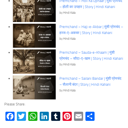
Premchand – Holi Ka Uphaar | मुंशी प्रेमचंद
– होली का उपहार | Story | Hindi Kahani
by Hindi Kala
Premchand – Hajj-e-Akbar | मुंशी प्रेमचंद –
हज्ज-ए-अकबर | Story | Hindi Kahani
by Hindi Kala
Premchand – Sauda-e-Khaam | मुंशी
प्रेमचंद – सौदा-ए-खाम | Story | Hindi Kahani
by Hindi Kala
Premchand – Sailani Bandar | मुंशी प्रेमचंद
– सैलानी बंदर | Story | Hindi Kahani
by Hindi Kala
Please Share:
Facebook
Twitter
WhatsApp
LinkedIn
Tumblr
Pinterest
Email
Share