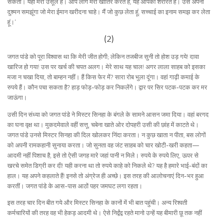
सकता। यही मेरा उसूल है। आप लोग मेरी खातिर करते हैं, यह आपकी शरारत है। उसे अपना
दुश्मन समझूंगा जो मेरा ईमान खरीदना चाहे। मैं जो कुछ लेता हूं, सच्चाई का इनाम समझ कर लेता
हूं।‘
(2)
जगत पांडे को पूरा विश्वास था कि मेरी जीत होगी; लेकिन तजबीज सुनी तो होश उड़ गये! दावा
खारिज हो गया! उस पर खर्च की चपत अलग। मेरे साथ यह चाल! अगर लाला साहब को इसका
मजा न चखा दिया, तो बाम्हन नहीं। हैं किस फेर में? सारा रोब भुला दूंगा। वहां गाढ़ी कमाई के
रुपये हैं। कौन पचा सकता है? हाड़ फोड़-फोड़ कर निकलेंगे। द्वार पर सिर पटक-पटक कर मर
जाऊंगा।
उसी दिन संध्या को जगत पांडे ने मिस्टर सिनहा के बंगले के सामने आसन जमा दिया। वहां बरगद
का घना वृक्ष था। मुकदमेवाले वहीं सत्तू, चबेना खाते ओर दोपहरी उसी की छांह में काटते थे।
जगत पांडे उनसे मिस्टर सिनहा की दिल खोलकर निंदा करता। न कुछ खाता न पीता, बस लोगों
को अपनी रामकहानी सुनाया करता। जो सुनता वह जंट साहब को चार खोटी-खरी कहता—
आदमी नहीं पिशाच है, इसे तो ऐसी जगह मारे जहां पानी न मिले। रुपये के रुपये लिए, ऊपर से
खरचे समेत डिग्री कर दी! यही करना था तो रुपये काहे को निकले थे? यह है हमारे भाई-बंदों का
हाल। यह अपने कहलाते हैं! इनसे तो अंग्रेज ही अच्छे। इस तरह की आलोचनाएं दिन-भर हुआ
करतीं। जगत पांडे के आस-पास आठों पहर जमघट लगा रहता।
इस तरह चार दिन बीत गये और मिस्टर सिनहा के कानों में भी बात पहुंची। अन्य रिश्वती
कर्मचारियों की तरह वह भी हेकड़ आदमी थे। ऐसे निर्द्वंद्व रहते मानो उन्हें यह बीमारी छू तक नहीं