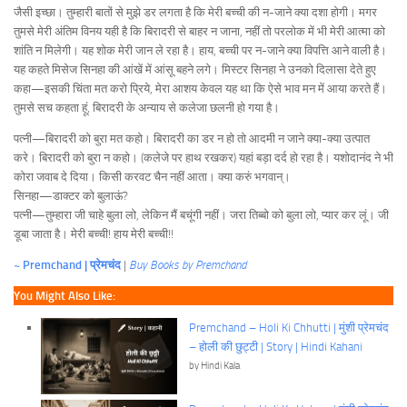
जैसी इच्छा। तुम्हारी बातों से मुझे डर लगता है कि मेरी बच्ची की न-जाने क्या दशा होगी। मगर
तुमसे मेरी अंतिम विनय यही है कि बिरादरी से बाहर न जाना, नहीं तो परलोक में भी मेरी आत्मा को
शांति न मिलेगी। यह शोक मेरी जान ले रहा है। हाय, बच्ची पर न-जाने क्या विपत्ति आने वाली है।
यह कहते मिसेज सिनहा की आंखें में आंसू बहने लगे। मिस्टर सिनहा ने उनको दिलासा देते हुए
कहा—इसकी चिंता मत करो प्रिये, मेरा आशय केवल यह था कि ऐसे भाव मन में आया करते हैं।
तुमसे सच कहता हूं, बिरादरी के अन्याय से कलेजा छलनी हो गया है।
पत्नी—बिरादरी को बुरा मत कहो। बिरादरी का डर न हो तो आदमी न जाने क्या-क्या उत्पात
करे। बिरादरी को बुरा न कहो। (कलेजे पर हाथ रखकर) यहां बड़ा दर्द हो रहा है। यशोदानंद ने भी
कोरा जवाब दे दिया। किसी करवट चैन नहीं आता। क्या करुं भगवान्।
सिनहा—डाक्टर को बुलाऊं?
पत्नी—तुम्हारा जी चाहे बुला लो, लेकिन मैं बचूंगी नहीं। जरा तिब्बो को बुला लो, प्यार कर लूं। जी
डूबा जाता है। मेरी बच्ची! हाय मेरी बच्ची!!
~ Premchand | प्रेमचंद
|
Buy Books by Premchand
You Might Also Like:
Premchand – Holi Ki Chhutti | मुंशी प्रेमचंद
– होली की छुट्टी | Story | Hindi Kahani
by Hindi Kala