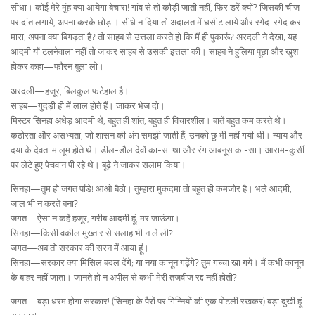
सीधा। कोई मेरे मुंह क्या आयेगा बेचारा! गांव से तो कौड़ी जाती नहीं, फिर डरें क्यों? जिसकी चीज
पर दांत लगाये, अपना करके छोड़ा। सीधे न दिया तो अदालत में घसीट लाये और रगेद-रगेद कर
मारा, अपना क्या बिगड़ता है? तो साहब से उत्तला करते हो कि मैं ही पुकारूं? अरदली ने देखा; यह
आदमी यों टलनेवाला नहीं तो जाकर साहब से उसकी इत्तला की। साहब ने हुलिया पूछा और खुश
होकर कहा—फौरन बुला लो।
अरदली—हजूर, बिलकुल फटेहाल है।
साहब—गुदड़ी ही में लाल होते हैं। जाकर भेज दो।
मिस्टर सिनहा अधेड़ आदमी थे, बहुत ही शांत, बहुत ही विचारशील। बातें बहुत कम करते थे।
कठोरता और असभ्यता, जो शासन की अंग समझी जाती हैं, उनको छु भी नहीं गयी थी। न्याय और
दया के देवता मालूम होते थे। डील-डौल देवों का-सा था और रंग आबनूस का-सा। आराम-कुर्सी
पर लेटे हुए पेचवान पी रहे थे। बूढ़े ने जाकर सलाम किया।
सिनहा—तुम हो जगत पांडे! आओ बैठो। तुम्हारा मुकदमा तो बहुत ही कमजोर है। भले आदमी,
जाल भी न करते बना?
जगत—ऐसा न कहें हजूर, गरीब आदमी हूं, मर जाऊंगा।
सिनहा—किसी वकील मुख्तार से सलाह भी न ले ली?
जगत—अब तो सरकार की सरन में आया हूं।
सिनहा—सरकार क्या मिसिल बदल देंगे; या नया कानून गढ़ेंगे? तुम गच्चा खा गये। मैं कभी कानून
के बाहर नहीं जाता। जानते हो न अपील से कभी मेरी तजवीज रद्द नहीं होती?
जगत—बड़ा धरम होगा सरकार! (सिनहा के पैरों पर गिन्नियों की एक पोटली रखकर) बड़ा दुखी हूं