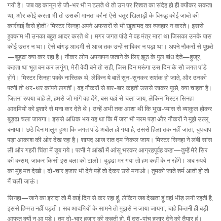
गयी है। जब वह कानून से जौ-भर भी न टलते थे तो उन पर रिश्वत का संदेह हो ही क्योंकर सकता
था, और कोई करता भी तो उसकी मानता कौन! ऐसे चतुर खिलाड़ी के विरुद्ध कोई जाब्ते की
कार्रवाई कैसे होती? मिस्टर सिनहा अपने अफसरों से भी खुशामद का व्यवहार न करते। इससे
हुक्काम भी उनका बहुत आदर करते थे। मगर जगत पांडे ने वह मंत्र मारा था जिसका उनके पास
कोई उत्तर न था। ऐसे बांगड़ आदमी से आज तक उन्हें साबिका न पड़ा था। अपने नौकरों से पूछते
—बुड्ढा क्या कर रहा है। नौकर लोग अपनापन जताने के लिए झूठ के पुल बांध देते—हुजूर,
कहता था भूत बन कर लगूंगा, मेरी वेदी बने तो सही, जिस दिन मरूंगा उस दिन के सौ जगत पांडे
होंगे। मिस्टर सिनहा पक्के नास्तिक थे; लेकिन ये बातें सुन-सुनकर सशंक हो जाते, और उनकी
पत्नी तो थर-थर कांपने लगतीं। वह नौकरों से बार-बार कहती उससे जाकर पूछो, क्या चाहता है।
जितना रुपया चाहे ले, हमसे जो मांगे वह देंगे, बस यहां से चला जाय, लेकिन मिस्टर सिनहा
आदमियों को इशारे से मना कर देते थे। उन्हें अभी तक आशा थी कि भूख-प्यास से व्याकुल होकर
बुड्ढा चला जायगा। इससे अधिक भय यह था कि मैं जरा भी नरम पड़ा और नौकरों ने मुझे उल्लू
बनाया। छठे दिन मालूम हुआ कि जगत पांडे अबोल हो गया है, उससे हिला तक नहीं जाता, चुपचाप
पड़ा आकाश की ओर देख रहा है। शायद आज रात दम निकल जाय। मिस्टर सिनहा ने लंबी सांस
ली और गहरी चिंता में डूब गये। पत्नी ने आंखों में आंसू भरकर आग्रहपूर्वह कहा—तुम्हें मेरे सिर
की कसम, जाकर किसी इस बला को टालो। बुड्ढा मर गया तो हम कहीं के न रहेंगे। अब रुपये
का मुंह मत देखो। दो-चार हजार भी देने पड़ें तो देकर उसे मनाओ। तुमको जाते शर्म आती हो तो
मैं चली जाऊं।
सिनहा—जाने का इरादा तो मैं कई दिन से कर रहा हूं; लेकिन जब देखता हूं वहां भीड़ लगी रहती है,
इससे हिम्मत नहीं पड़ती। सब आदमियों के सामने तो मुझसे न जाया जायगा, चाहे कितनी ही बड़ी
आफत क्यों न आ पड़े। तुम दो-चार हजार की कहती हो, मैं दस-पांच हजार देने को तैयार हूं।