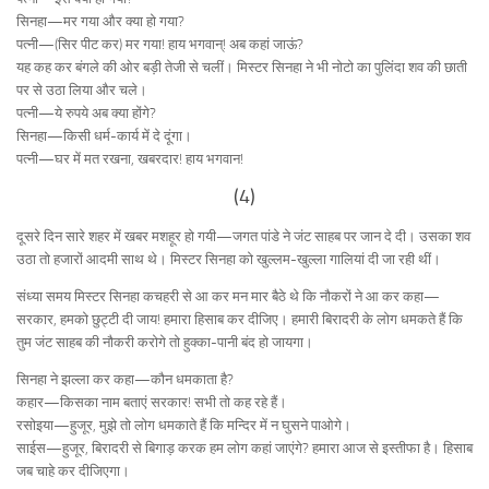
सिनहा—मर गया और क्या हो गया?
पत्नी—(सिर पीट कर) मर गया! हाय भगवान्! अब कहां जाऊं?
यह कह कर बंगले की ओर बड़ी तेजी से चलीं। मिस्टर सिनहा ने भी नोटो का पुलिंदा शव की छाती
पर से उठा लिया और चले।
पत्नी—ये रुपये अब क्या होंगे?
सिनहा—किसी धर्म-कार्य में दे दूंगा।
पत्नी—घर में मत रखना, खबरदार! हाय भगवान!
(4)
दूसरे दिन सारे शहर में खबर मशहूर हो गयी—जगत पांडे ने जंट साहब पर जान दे दी। उसका शव
उठा तो हजारों आदमी साथ थे। मिस्टर सिनहा को खुल्लम-खुल्ला गालियां दी जा रही थीं।
संध्या समय मिस्टर सिनहा कचहरी से आ कर मन मार बैठे थे कि नौकरों ने आ कर कहा—
सरकार, हमको छुट्टी दी जाय! हमारा हिसाब कर दीजिए। हमारी बिरादरी के लोग धमकते हैं कि
तुम जंट साहब की नौकरी करोगे तो हुक्का-पानी बंद हो जायगा।
सिनहा ने झल्ला कर कहा—कौन धमकाता है?
कहार—किसका नाम बताएं सरकार! सभी तो कह रहे हैं।
रसोइया—हुजूर, मुझे तो लोग धमकाते हैं कि मन्दिर में न घुसने पाओगे।
साईस—हुजूर, बिरादरी से बिगाड़ करक हम लोग कहां जाएंगे? हमारा आज से इस्तीफा है। हिसाब
जब चाहे कर दीजिएगा।