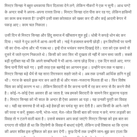
मिस्टर सिनहा ने बहुत धमकाया फिर दिलासा देने लगे; लेकिन नौकरों ने एक न सुनी। आध घण्टे
के अन्दर सबों ने अपना-अपना रास्ता लिया। मिस्टर सिनहा दांत पीस कर रह गए; लेकिन हाकिमों
का काम कब रुकता है? उन्होंने उसी वक्त कोतवाल को खबर कर दी और कई आदमी बेगार में
पकड़ आए। काम चल निकला।
उसी दिन से मिस्टर सिनहा और हिंदू समाज में खींचतान शुरु हुई। धोबी ने कपड़े धोन बंद कर
दिया। ग्वाले ने दूध लाने में आना-कानी की। नाई ने हजामत बनानी छोड़ी। इन विपत्तियों पर पत्नी
जी का रोना-धोना और भी गजब था। इन्हें रोज भयंकर स्वप्न दिखाई देते। रात को एक कमरे से
दूसरे में जाते प्राण निकलते थे। किसी को जरा सिर भी दुखता तो नहीं में जान समा जाती। सबसे
बड़ी मुसीबत यह थी कि अपने सम्बन्धियों ने भी आना-जाना छोड़ दिया। एक दिन साले आए, मगर
बिना पानी पिये चले गए। इसी तरह एक बहनोई का आगमन हुआ। उन्होंने पान तक न खाया।
मिस्टर सिनहा बड़े धैर्य से यह सारा तिरस्कार सहते जाते थे। अब तक उनकी आर्थिक हानि न हुई
थी। गरज के बावले झक मार कर आते ही थे और नजर-नजराना मिलता ही था। फिर विशेष
चिंता का कोई कारण न था। लेकिन बिरादरी से वैर करना पानी में रह कर मगर से वैर करने जैसे
है। कोई-न-कोई ऐसा अवसर ही आ जाता है, जब हमको बिरादरी के सामने सिर झुकाना पड़ता
है। मिस्टर सिनहा को भी साल के अन्दर ही ऐसा अवसर आ पड़ा। यह उनकी पुत्री का विवाह
था। यही वह समस्या है जो बड़े-बड़े हेकड़ों का घमंड चूर कर देती है। आप किसी के आने-जाने
की परवा न करें, हुक्का-पानी, भोज-भात, मेल-जोल किसी बात की परवा न करे; मगर लड़की का
विवाह तो न टलने वाली बला है। उससे बचकर आप कहां जाएंगे! मिस्टर सिनहा को इस बात का
दगदगा तो पहिले ही था कि त्रिवेणी के विवाह में बाधाएं पड़ेगी; लेकिन उन्हें विश्वास था कि द्रव्य
की अपार शक्ति इस मुश्किल को हल कर देगी। कुछ दिनों तक उन्होंने जान-बूझ कर टाला कि