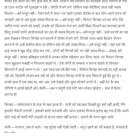
शायद इस आंधी का जोर कुछ कम हो जाय; लेकिन जब त्रिवेणी को सोलहवां साल समाप्त हो गया
तो टाल-मटोल की गुंजाइश न रही। संदेशे भेजने लगे; लेकिन जहां संदेशिया जाता वहीं जवाब
मिलता—हमें मंजूर नही। जिन घरों में साल-भर पहले उनका संदेशा पा कर लोग अपने भाग्य को
सराहते, वहां से अब सूखा जवाब मिलता था—हमें मंजूर नहीं। मिस्टर सिनहा धन का लोभ देते,
जमीन नजर करने को कहते, लड़के को विलायत भेज कर ऊंची शिक्षा दिलाने का प्रस्ताव करते
किंतु उनकी सारी आयोजनाओं का एक ही जवाब मिलता था—हमें मंजूर नहीं। ऊंचे घरानों का यह
हाल देखकर मिस्टर सिनहा उन घरानों में संदेश भेजने लगे, जिनके साथ पहले बैठकर भोजन
करने में भी उन्हें संकोच होता था;लेकिन वहां भी वही जवाब मिला—हमें मंजूर नही। यहां तक कि
कई जगह वे खुद दौड़-दौड़ कर गये। लोगों की मिन्नतें कीं, पर यही जवाब मिला—साहब, हमें
मंजूर नहीं। शायद बहिष्कृत घरानों में उनका संदेश स्वीकार कर लिया जाता; पर मिस्टर सिनहा
जान-बूझकर मक्खी न निगलना चाहते थे। ऐसे लोगों से सम्बन्ध न करना चाहते थे जिनका
बिरादरी में काई स्थान न था। इस तरह एक वर्ष बीत गया। मिसेज सिनहा चारपाई पर पड़ी कराह
रही थीं, त्रिवेणी भोजन बना रही थी और मिस्टर सिनहा पत्नी के पास चिंता में डूबे बैठे हुए थे।
उनके हाथ में एक खत था, बार-बार उसे देखते और कुछ सोचने लगते थे। बड़ी देर के बाद
रोगिणी ने आंखें खोलीं और बोलीं—अब न बचूंगी पांडे मेरी जान लेकर छोड़ेगा। हाथ में कैसा
कागज है?
सिनहा—यशोदानंदन के पास से खत आया हैं। पाजी को यह खत लिखते हुए शर्म नहीं आती, मैंने
इसकी नौकरी लगायी। इसकी शादी करवायी और आज उसका मिजाज इतना बढ़ गया है कि अपने
छोटे भाई की शादी मेरी लड़की से करना पसंद नहीं करता। अभागे के भाग्य खुल जाते!
पत्नी—भगवान्, अब ले चलो। यह दुर्दशा नहीं देखी जाती। अंगूर खाने का जी चाहता है, मंगवाये है