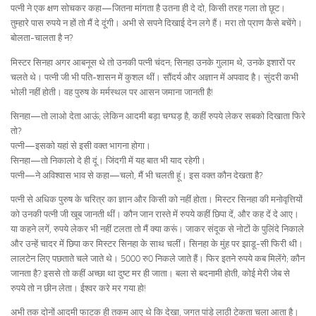
पत्नी ने एक क्षण सोचकर कहा—जितना मांगता है उतना ही दे दो, किसी तरह गला तो छूट।
तुम्हारे पास रुपये न हों तो मैं दे दूंगी। अभी से सपने दिखाई देन लगे हैं। मरा तो प्राण कैसे बचेंगे।
बोलता-चालता है न?
मिस्टर सिनहा अगर आबनूस थे तो उनकी पत्नी चंदन; सिनहा उनके गुलाम थे, उनके इशारों पर
चलते थे। पत्नी जी भी पति-शासन में कुशल थीं। सौंदर्य और अज्ञान में अपवाद है। सुंदरी कभी
भोली नहीं होती। वह पुरुष के मर्मस्थल पर आसन जमाना जानती है!
सिनहा—तो लाओ देता आऊं; लेकिन आदमी बड़ा चग्घड़ है, कहीं रुपये लेकर सबको दिखाता फिरे
तो?
पत्नी—इसको यहां से इसी वक्त भागना होगा।
सिनहा—तो निकालो दे ही दूं। जिंदगी में यह बात भी याद रहेगी।
पत्नी—ने अविश्वास भाव से कहा—चलो, मैं भी चलती हूं। इस वक्त कौन देखता है?
पत्नी से अधिक पुरुष के चरित्र का ज्ञान और किसी को नहीं होता। मिस्टर सिनहा की मनोवृत्तियों
को उनकी पत्नी जी खूब जानती थीं। कौन जान रास्ते में रुपये कहीं छिपा दें, और कह दें दे आए।
या कहने लगें, रुपये लेकर भी नहीं टलता तो मैं क्या करूं। जाकर संदूक से नोटों के पुलिंदे निकाले
और उन्हें चादर में छिपा कर मिस्टर सिनहा के साथ चलीं। सिनहा के मुंह पर झाडू-सी फिरी थी।
लालटेन लिए पछताते चले जाते थे। 5000 रु0 निकले जाते हैं। फिर इतने रुपये कब मिलेंगे; कौन
जानता है? इससे तो कहीं अच्छा था दुष्ट मर ही जाता। बला से बदनामी होती, कोई मेरी जेब से
रुपये तो न छीन लेता। ईश्वर करे मर गया हो!
अभी तक दोनों आदमी फाटक ही तकम आए थे कि देखा, जगत पांडे लाठी टेकता चला आता है।