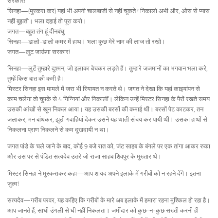
सरकार!
सिनहा—(मुस्करा कर) यहां भी अपनी चालबाजी से नहीं चूकते? निकालो अभी और, ओस से प्यास
नहीं बुझती। भला दहाई तो पूरा करो।
जगत—बहुत तंग हूं दीनबंधु!
सिनहा—डालो-डालो कमर में हाथ। भला कुछ मेरे नाम की लाज तो रखो।
जगत—लुट जाऊंगा सरकार!
सिनहा—लुटें तुम्हारे दुश्मन, जो इलाका बेचकर लड़ते हैं। तुम्हारे जजमानों का भगवान भला करे,
तुम्हें किस बात की कमी है।
मिस्टर सिनहा इस मामले में जरा भी रियायत न करते थे। जगत ने देखा कि यहां काइयांपन से
काम चलेगा तो चुपके से 4 गिन्नियां और निकालीं। लेकिन उन्हें मिस्टर सिनहा के पैरों रखते समय
उसकी आंखों से खून निकल आया। यह उसकी बरसों की कमाई थी। बरसों पेट काटकर, तन
जलाकर, मन बांधकर, झुठी गवाहियां देकर उसने यह थाती संचय कर पायी थी। उसका हाथों से
निकलना प्राण निकलने से कम दुखदायी न था।
जगत पांडे के चले जाने के बाद, कोई 9 बजे रात को, जंट साहब के बंगले पर एक तांगा आकर रुका
और उस पर से पंडित सत्यदेव उतरे जो राजा साहब शिवपुर के मुख्तार थे।
मिस्टर सिनहा ने मुस्कराकर कहा—आप शायद अपने इलाके में गरीबों को न रहने देंगे। इतना
जुल्म!
सत्यदेव—गरीब परवर, यह कहिए कि गरीबों के मारे अब इलाके में हमारा रहना मुश्किल हो रहा है।
आप जानते हैं, साधी उंगली से घी नहीं निकलता। जमींदार को कुछ-न-कुछ सख्ती करनी ही