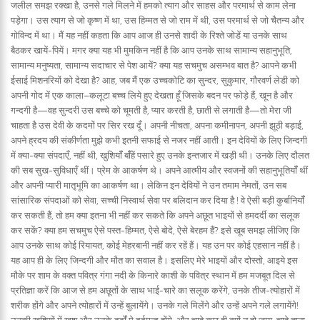
जलील समझ रक्खा है, उनसे गले मिलने में हमको त्याग और साहस और परमार्थ से काम लेना
पड़ेगा। उस त्याग से जो कृष्ण में था, उस हिम्मत से जो राम में थी, उस परमार्थ से जो चैतन्य और
गोविन्द में था। मैं यह नहीं कहता कि आप आज ही उनसे शादी के रिश्ते जोडें या उनके साथ
बैठकर खायें-पियें। मगर क्या यह भी मुमकिन नहीं है कि आप उनके साथ सामान्य सहानुभूति,
सामान्य मनुष्यता, सामान्य सदाचार से पेश आयें? क्या यह सचमुच असम्भव बात है? आपने कभी
ईसाई मिशनरियों को देखा है? आह, जब मैं एक उच्चकोटि का सुन्दर, सुकुमार, गौरवर्ण लेडी को
अपनी गोद में एक काला–कलूटा बच्च लिये हुए देखता हूँ जिसके बदन पर फोड़े हैं, खून है और
गन्दगी है—वह सुन्दरी उस बच्चे को चूमती है, प्यार करती है, छाती से लगाती है—तो मेरा जी
चाहता है उस देवी के कदमों पर सिर रख दूँ। अपनी नीचता, अपना कमीनापन, अपनी झूठी बड़ाई,
अपने ह्रदय की संकीर्णता मुझे कभी इतनी सफाई से नजर नहीं आती। इन देवियों के लिए जिन्दगी
में क्या-क्या संपदाएँ, नहीं थी, खुशियॉँ बॉँहें पसारे हुए उनके इन्तजार में खड़ी थी। उनके लिए दौलत
की सब सुख-सुविधाएँ थीं। प्रेम के आकर्षण थे। अपने आत्मीय और स्वजनों की सहानुभूतियॉँ थीं
और अपनी प्यारी मातृभूमि का आकर्षण था। लेकिन इन देवियों ने उन तमाम नेमतों, उन सब
सांसारिक संपदाओं को सेवा, सच्ची निस्वार्थ सेवा पर बलिदान कर दिया है ! वे ऐसी बड़ी कुर्बानियॉँ
कर सकती हैं, तो हम क्या इतना भी नहीं कर सकते कि अपने अछूत भाइयों से हमदर्दी का सलूक
कर सकें? क्या हम सचमुच ऐसे पस्त-हिम्मत, ऐसे बोदे, ऐसे बेरहम हैं? इसे खूब समझ लीजिए कि
आप उनके साथ कोई रियायत, कोई मेहरबानी नहीं कर रहें हैं। यह उन पर कोई एहसान नहीं है।
यह आप ही के लिए जिन्दगी और मौत का सवाल है। इसलिए मेरे भाइयों और दोस्तो, आइये इस
मौके पर शाम के वक्त पवित्र गंगा नदी के किनारे काशी के पवित्र स्थान में हम मजबूत दिल से
प्रतिज्ञा करें कि आज से हम अछूतों के साथ भाई-चारे का सलूक करेंगे, उनके तीज-त्योहारों में
शरीक होंगे और अपने त्योहारों में उन्हें बुलायेंगे। उनके गले मिलेंगे और उन्हें अपने गले लगायेंगे!