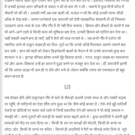
देखकर महीनों पहले सूर्य-ग्रहण और दूसरे पर्वो के दिन बता देते थे। इसलिए गाँववालों की निगाह
में उनकी इज्जत अगर पण्डितों से ज्यादा न थी तो कम भी न थी। जवानी में कुछ दिनों फौज में
नौकरी भी की थी। उसकी गर्मी अब तक बाकी थी, मजाल न थी कि कोई उनकी तरफ सीधी
आँख से देख सके। सम्मन लानेवाले एक चपरासी को ऐसी व्यावहारिक चेतावनी दी थी जिसका
उदाहरण आस-पास के दस-पॉँच गॉँव में भी नहीं मिल सकता। हिम्मत और हौसले के कामों में अब
भी आगे-आगे रहते थे किसी काम को मुश्किल बता देना, उनकी हिम्मत को प्रेरित कर देना था।
जहॉँ सबकी जबानें बन्द हो जाएँ, वहॉँ वे शेरों की तरह गरजते थे। जब कभी गॉँव में दरोगा जी
तशरीफ लाते तो ठाकुर साहब ही का दिल-गुर्दा था कि उनसे आँखें मिलाकर आमने-सामने बात
कर सकें। ज्ञान की बातों को लेकर छिड़नेवाली बहसों के मैदान में भी उनके कारनामे कुछ कम
शानदार न थे। झगड़ा पण्डित हमेशा उनसे मुँह छिपाया करते। गरज, ठाकुर साहब का स्वभावगत
गर्व और आत्म-विश्वास उन्हें हर बरात में दूल्हा बनने पर मजबूर कर देता था। हॉँ, कमजोरी इतनी
थी कि अपना आल्हा भी आप ही गा लेते और मजे ले-लेकर क्योंकि रचना को रचनाकार ही खूब
बयान करता है!
(2)
जब दोपहर होते-होते ठाकुराइन गॉँव से चले तो सैंकड़ों आदमी उनके साथ थे और पक्की सड़क
पर पहुँचे, तो यात्रियों का ऐसा तॉँता लगा हुआ था कि जैसे कोई बाजार है। ऐसे-ऐसे बुढ़ें लाठियॉँ
टेकते या डोलियों पर सवार चले जाते थे जिन्हें तकलीफ देने की यमराज ने भी कोई जरूरत न
समझी थी। अन्धे दूसरों की लकड़ी के सहारे कदम बढ़ाये आते थे। कुछ आदमियों ने अपनी बूढ़ी
माताओं को पीठ पर लाद लिया था। किसी के सर पर कपड़ों की पोटली, किसी के कन्धे पर
लोटा-डोर, किसी के कन्धे पर काँवर। कितने ही आदमियों ने पैरों पर चीथड़े लपेट लिये थे, जूते