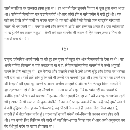
सारी मजलिस पर सन्नाटा छाया हुआ था। हर आदमी सिर झुकाये फिक्र में डूबा हुआ नजर आता
था। शर्मिंदगी किसी को सर उठाने न देती थी और आँखें झेंप में मारे जमीन में गड़ी हुई थी। यह
वही सर हैं जो कौमी चर्चों पर उछल पड़ते थे, यह वही आँखें हैं जो किसी वक्त राष्ट्रीय गौरव की
लाली से भर जाती थी। मगर कथनी और करनी में आदि और अन्त का अन्तर है। एक व्यक्ति को
भी खड़े होने का साहस न हुआ। कैंची की तरह चलनेवाली जबान भी ऐसे महान् उत्तरदायित्व के
भय से बन्द हो गयीं।
(5)
ठाकुर दर्शनसिंह अपनी जगी पर बैठे हुए इस दृश्य को बहुत गौर और दिलचस्पी से देख रहे थे। वह
अपने मार्मिक विश्वासो में चाहे कट्टर हो या न हों, लेकिन सांस्कृतिक मामलों में वे कभी अगुवाई
करने के दोषी नहीं हुए थे। इस पेचीदा और डरावने रास्ते में उन्हें अपनी बुद्धि और विवेक पर भरोसा
नहीं होता था। यहॉं तर्क और युक्ति को भी उनसे हार माननी पड़ती थी। इस मैदान में वह अपने घर
की स्त्रियों की इच्छा पूरी करने ही अपना कर्त्तव्य समझते थे और चाहे उन्हें खुद किसी मामले में
कुछ एतराज भी हो लेकिन यह औरतों का मामला था और इसमें वे हस्तक्षेप नहीं कर सकते थे
क्योंकि इससे परिवार की व्यवस्था में हलचल और गड़बड़ी पैदा हो जाने की जबरदस्त आशंका रहती
थी। अगर किसी वक्त उनके कुछ जोशीले नौजवान दोस्त इस कमजोरी पर उन्हें आड़े हाथों लेते तो
वे बड़ी बुद्धिमत्ता से कहा करते थे—भाई, यह औरतों के मामले हैं, उनका जैसा दिल चाहता है,
करती हैं, मैं बोलनेवाला कौन हूँ। गरज यहॉँ उनकी फौजी गर्म-मिजाजी उनका साथ छोड़ देती
थी। यह उनके लिए तिलिस्म की घाटी थी जहॉँ होश-हवास बिगड़ जाते थे और अन्धे अनुकरण का
पैर बँधी हुई गर्दन पर सवार हो जाता था।