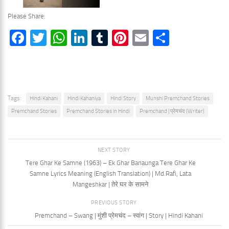
Please Share:
Facebook
Twitter
WhatsApp
LinkedIn
Tumblr
Pinterest
Email
Share
Tags:
Hindi Kahani
Hindi Kahaniya
Hindi Story
Munshi Premchand Stories
Premchand Stories
Premchand Stories in Hindi
Premchand | प्रेमचंद (Writer)
NEXT STORY
Tere Ghar Ke Samne (1963) – Ek Ghar Banaunga Tere Ghar Ke
Samne Lyrics Meaning (English Translation) | Md.Rafi, Lata
Mangeshkar | तेरे घर के सामने
PREVIOUS STORY
Premchand – Swang | मुंशी प्रेमचंद – स्वांग | Story | Hindi Kahani