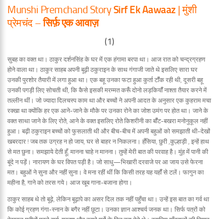
Munshi Premchand Story
Sirf Ek Aawaaz
| मुंशी
प्रेमचंद –
सिर्फ़ एक आवाज़
(1)
सुबह का वक्त था। ठाकुर दर्शनसिंह के घर में एक हंगामा बरपा था। आज रात को चन्द्रग्रहण
होने वाला था। ठाकुर साहब अपनी बूढ़ी ठकुराइन के साथ गंगाजी जाते थे इसलिए सारा घर
उनकी पुरशोर तैयारी में लगा हुआ था। एक बहू उनका फटा हुआ कुर्ता टॉँक रही थी, दूसरी बहू
उनकी पगड़ी लिए सोचती थी, कि कैसे इसकी मरम्मत करूँं दोनो लड़कियॉँ नाश्ता तैयार करने में
तल्लीन थीं। जो ज्यादा दिलचस्प काम था और बच्चों ने अपनी आदत के अनुसार एक कुहराम मचा
रक्खा था क्योंकि हर एक आने-जाने के मौके पर उनका रोने का जोश उमंग पर होत था। जाने के
वक्त साथा जाने के लिए रोते, आने के वक्त इसलिए रोते किशरीनी का बॉँट-बखरा मनोनुकूल नहीं
हुआ। बढ़ी ठकुराइन बच्चों को फुसलाती थी और बीच-बीच में अपनी बहुओं को समझाती थी-देखों
खबरदार ! जब तक उग्रह न हो जाय, घर से बाहर न निकलना। हँसिया, छुरी ,कुल्हाड़ी , इन्हें हाथ
से मत छुना। समझाये देती हूँ, मानना चाहे न मानना। तुम्हें मेरी बात की परवाह है। मुंह में पानी की
बूंदे न पड़ें। नारायण के घर विपत पड़ी है। जो साधु—भिखारी दरवाजे पर आ जाय उसे फेरना
मत। बहुओं ने सुना और नहीं सुना। वे मना रहीं थीं कि किसी तरह यह यहॉँ से टलें। फागुन का
महीना है, गाने को तरस गये। आज खूब गाना-बजाना होगा।
ठाकुर साहब थे तो बूढ़े, लेकिन बूढ़ापे का असर दिल तक नहीं पहुँचा था। उन्हें इस बात का गर्व था
कि कोई ग्रहण गंगा-स्नान के बगैर नहीं छूटा। उनका ज्ञान आश्चर्य जनक था। सिर्फ पत्रों को