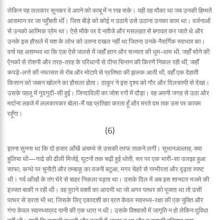
लेकिन यह ललकार सुनकर वे अपने को काबू में न रख सके। यही वह मौका था जब उनकी हिम्मतें
आसमान पर जा पहुँचती थीं। जिस बीड़े को कोई न उठाये उसे उठाना उनका काम था। वर्जनाओं
से उनको आत्मिक प्रेम था। ऐसे मौके पर वे नतीजे और मसलहत से बगावत कर जाते थे और
उनके इस हौसले में यश के लोभ को उतना दखल नहीं था जितना उनके नैसर्गिक स्वाभाव का।
वर्ना यह असम्भव था कि एक ऐसे जलसे में जहॉँ ज्ञान और सभ्यता की धूम-धाम थी, जहॉँ सोने की
ऐनकों से रोशनी और तरह-तरह के परिधानों से दीप्त चिन्तन की किरणें निकल रही थीं, जहॉँ
कपड़े-लत्ते की नफासत से रोब और मोटापे से प्रतिष्ठा की झलक आती थी, वहॉँ एक देहाती
किसान को जबान खोलने का हौसला होता। ठाकुर ने इस दृश्य को गौर और दिलचस्पी से देखा।
उसके पहलू में गुदगुदी-सी हुई। जिन्दादिली का जोश रगों में दौड़ा। वह अपनी जगह से उठा और
मर्दाना लहजे में ललकारकर बोला-मैं यह प्रतिज्ञा करता हूँ और मरते दम तक उस पर कायम
रहूँगा।
(6)
इतना सुनना था कि दो हजार आँखें अचम्भे से उसकी तरफ ताकने लगीं। सुभानअल्लाह, क्या
हुलिया थी—गाढे की ढीली मिर्जई, घुटनों तक चढ़ी हुई धोती, सर पर एक भारी-सा उलझा हुआ
साफा, कन्धे पर चुनौटी और तम्बाकू का वजनी बटुआ, मगर चेहरे से गम्भीरता और दृढ़ता स्पष्ट
थी। गर्व आँखों के तंग घेरे से बाहर निकला पड़ता था। उसके दिल में अब इस शानदार मजमे की
इज्जत बाकी न रही थी। वह पुराने वक्तों का आदमी था जो अगर पत्थर को पूजता था तो उसी
पत्थर से डरता भी था, जिसके लिए एकादशी का व्रत केवल स्वास्थ्य-रक्षा की एक युक्ति और
गंगा केवल स्वास्थ्यप्रद पानी की एक धारा न थी। उसके विश्वासों में जागृति न हो लेकिन दुविधा