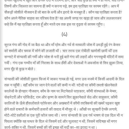
उनकी खुशियों में खुश और उनके दर्दों मे दर्दमन्द होंगे, और चाहे कुछ ही क्यों न हो जाय, चाहे ताना-
तिश्नों और जिल्लत का सामना ही क्यों न करना पड़े, हम इस प्रतिज्ञा पर कायम रहेंगे। आप में
सैंकड़ों जोशीले नौजवान हैं जो बात के धनी और इरादे के मजबूत हैं। कौन यह प्रतिज्ञा करता है?
कौन अपने नैतिक साहस का परिचय देता है? वह अपनी जगह पर खड़ा हो जाय और ललकारकर
कहे कि मैं यह प्रतिज्ञा करता हूँ और मरते दम तक इस पर दृढ़ता से कायम रहूँगा।
(4)
सूरज गंगा की गोद में जा बैठा था और माँ प्रेम और गर्व से मतवाली जोश में उमड़ी हुई रंग केसर
को शर्माती और चमक में सोने की लजाती थी। चार तरफ एक रोबीली खामोशी छायी थीं उस
सन्नाटे में संन्यासी की गर्मी और जोश से भरी हुई बातें गंगा की लहरों और गगनचुम्बी मंदिरों में समा
गयीं। गंगा एक गम्भीर माँ की निराशा के साथ हँसी और देवताओं ने अफसोस से सिर झुका लिया,
मगर मुँह से कुछ न बोले।
संन्यासी की जोशीली पुकार फिजां में जाकर गायब हो गई, मगर उस मजमे में किसी आदमी के दिल
तक न पहुँची। वहॉँ कौम पर जान देने वालों की कमी न थी: स्टेजों पर कौमी तमाशे खेलनेवाले
कालेजों के होनहार नौजवान, कौम के नाम पर मिटनेवाले पत्रकार, कौमी संस्थाओं के मेम्बर,
सेक्रेटरी और प्रेसिडेंट, राम और कृष्ण के सामने सिर झुकानेवाले सेठ और साहूकार, कौमी
कालिजों के ऊँचे हौंसलोंवाले प्रोफेसर और अखबारों में कौमी तरक्कियों की खबरें पढ़कर खुश
होने वाले दफ्तरों के कर्मचारी हजारों की तादाद में मौजूद थे। आँखों पर सुनहरी ऐनकें लगाये,
मोटे-मोटे वकीलों क एक पूरी फौज जमा थी। मगर संन्यासी के उस गर्म भाषण से एक दिल भी न
पिघला क्योंकि वह पत्थर के दिल थे जिसमें दर्द और घुलावट न थी, जिसमें सदिच्छा थी मगर
कार्य-शक्ति न थी, जिसमें बच्चों की सी इच्छा थी मर्दो का–सा इरादा न था।