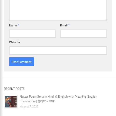
Name
*
Email
*
Website
RECENT POSTS
Gulzar Poem Sona in Hindi & English with Meaning (English
Translation) | गुलज़ार – सोना
August 7, 2026