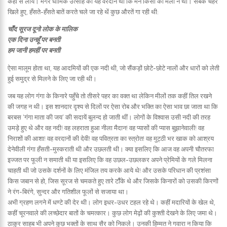
कहॉँ से लायें। मगर धार्मिक उत्साह का यह वरदान था कि मन किसी का मैला न था। सबके चेहरे
खिले हुए, हँसते-हँसते बातें करते चले जा रहे थें कुछ औरतें गा रही थी:
चॉँद सूरज दूनो लोक के मालिक
एक दिना उनहूँ पर बनती
हम जानी हमहीं पर बनती
ऐसा मालूम होता था, यह आदमियों की एक नदी थी, जो सैंकड़ों छोटे-छोटे नालों और धारों को लेती
हुई समुद्र से मिलने के लिए जा रही थी।
जब यह लोग गंगा के किनारे पहुँचे तो तीसरे पहर का वक्त था लेकिन मीलों तक कहीं तिल रखने
की जगह न थी। इस शानदार दृश्य से दिलों पर ऐसा रोब और भक्ति का ऐसा भाव छा जाता था कि
बरबस ‘गंगा माता की जय’ की सदायें बुलन्द हो जाती थीं। लोगों के विश्वास उसी नदी की तरह
उमड़े हुए थे और वह नदी! वह लहराता हुआ नीला मैदान! वह प्यासों की प्यास बुझानेवाली! वह
निराशों की आशा! वह वरदानों की देवी! वह पवित्रता का स्त्रोत! वह मुट्ठी भर खाक को आश्रय
देनेवीली गंगा हँसती-मुस्कराती थी और उछलती थी। क्या इसलिए कि आज वह अपनी चौतरफा
इज्जत पर फूली न समाती थी या इसलिए कि वह उछल-उछलकर अपने प्रेमियों के गले मिलना
चाहती थी जो उसके दर्शनों के लिए मंजिल तय करके आये थे! और उसके परिधान की प्रशंसा
किस जबान से हो, जिस सूरज से चमकते हुए तारे टॉँके थे और जिसके किनारों को उसकी किरणों
ने रंग-बिरंगे, सुन्दर और गतिशील फूलों से सजाया था।
अभी ग्रहण लगने में धण्टे की देर थी। लोग इधर-उधर टहल रहे थे। कहीं मदारियों के खेल थे,
कहीं चूरनवाले की लच्छेदार बातों के चमत्कार। कुछ लोग मेढ़ों की कुश्ती देखने के लिए जमा थे।
ठाकुर साहब भी अपने कुछ भक्तों के साथ सैर को निकले। उनकी हिम्मत ने गवारा न किया कि