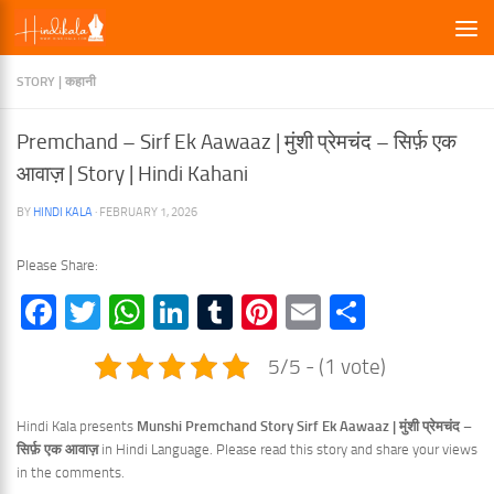
×
Skip to content
STORY | कहानी
Premchand – Sirf Ek Aawaaz | मुंशी प्रेमचंद – सिर्फ़ एक
आवाज़ | Story | Hindi Kahani
BY
HINDI KALA
·
FEBRUARY 1, 2026
Please Share:
Facebook
Twitter
WhatsApp
LinkedIn
Tumblr
Pinterest
Email
Share
5/5 - (1 vote)
Hindi Kala presents
Munshi Premchand Story Sirf Ek Aawaaz | मुंशी प्रेमचंद –
सिर्फ़ एक आवाज़
in Hindi Language. Please read this story and share your views
in the comments.