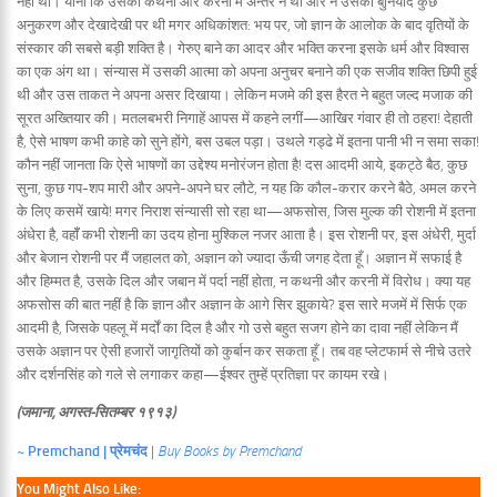
नहीं थी। यानी कि उसकी कथनी और करनी में अन्तर न था और न उसकी बुनियाद कुछ
अनुकरण और देखादेखी पर थी मगर अधिकांशत: भय पर, जो ज्ञान के आलोक के बाद वृतियों के
संस्कार की सबसे बड़ी शक्ति है। गेरुए बाने का आदर और भक्ति करना इसके धर्म और विश्वास
का एक अंग था। संन्यास में उसकी आत्मा को अपना अनुचर बनाने की एक सजीव शक्ति छिपी हुई
थी और उस ताकत ने अपना असर दिखाया। लेकिन मजमे की इस हैरत ने बहुत जल्द मजाक की
सूरत अख्तियार की। मतलबभरी निगाहें आपस में कहने लगीं—आखिर गंवार ही तो ठहरा! देहाती
है, ऐसे भाषण कभी काहे को सुने होंगे, बस उबल पड़ा। उथले गड्ढे में इतना पानी भी न समा सका!
कौन नहीं जानता कि ऐसे भाषणों का उद्देश्य मनोरंजन होता है! दस आदमी आये, इकट्ठे बैठ, कुछ
सुना, कुछ गप-शप मारी और अपने-अपने घर लौटे, न यह कि कौल-करार करने बैठे, अमल करने
के लिए कसमें खाये! मगर निराश संन्यासी सो रहा था—अफसोस, जिस मुल्क की रोशनी में इतना
अंधेरा है, वहॉँ कभी रोशनी का उदय होना मुश्किल नजर आता है। इस रोशनी पर, इस अंधेरी, मुर्दा
और बेजान रोशनी पर मैं जहालत को, अज्ञान को ज्यादा ऊँची जगह देता हूँ। अज्ञान में सफाई है
और हिम्मत है, उसके दिल और जबान में पर्दा नहीं होता, न कथनी और करनी में विरोध। क्या यह
अफसोस की बात नहीं है कि ज्ञान और अज्ञान के आगे सिर झुकाये? इस सारे मजमें में सिर्फ एक
आदमी है, जिसके पहलू में मर्दों का दिल है और गो उसे बहुत सजग होने का दावा नहीं लेकिन मैं
उसके अज्ञान पर ऐसी हजारों जागृतियों को कुर्बान कर सकता हूँ। तब वह प्लेटफार्म से नीचे उतरे
और दर्शनसिंह को गले से लगाकर कहा—ईश्वर तुम्हें प्रतिज्ञा पर कायम रखे।
(जमाना, अगस्त-सितम्बर १९१३)
~ Premchand | प्रेमचंद
|
Buy Books by Premchand
You Might Also Like: