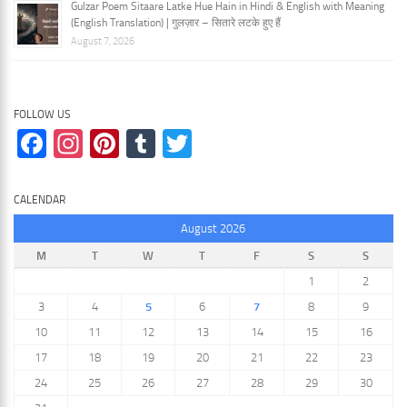
Gulzar Poem Sitaare Latke Hue Hain in Hindi & English with Meaning
(English Translation) | गुलज़ार – सितारे लटके हुए हैं
August 7, 2026
FOLLOW US
Facebook
Instagram
Pinterest
Tumblr
Twitter
CALENDAR
August 2026
M
T
W
T
F
S
S
1
2
3
4
5
6
7
8
9
10
11
12
13
14
15
16
17
18
19
20
21
22
23
24
25
26
27
28
29
30