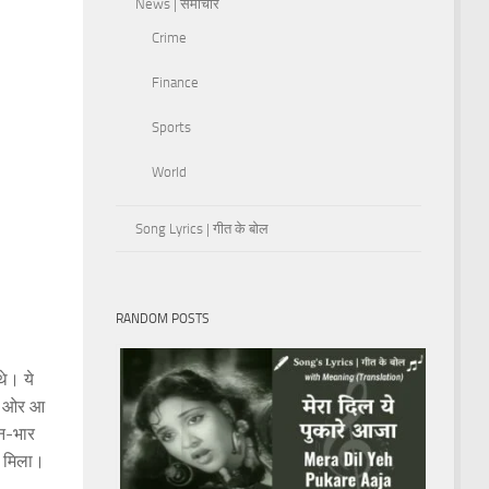
News | समाचार
Crime
Finance
Sports
World
Song Lyrics | गीत के बोल
RANDOM POSTS
थे। ये
की ओर आ
सन-भार
र मिला।