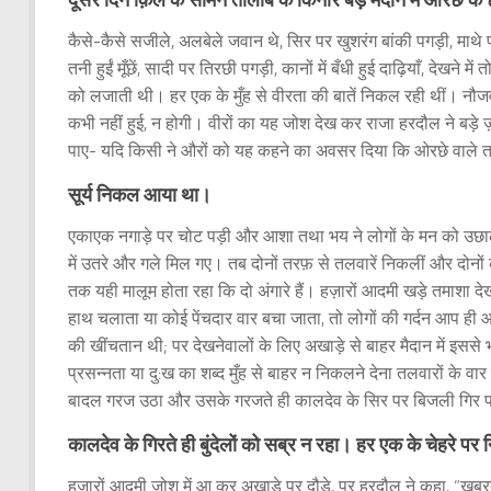
कैसे-कैसे सजीले, अलबेले जवान थे, सिर पर खुशरंग बांकी पगड़ी, माथे प
तनी हुईं मूँछें, सादी पर तिरछी पगड़ी, कानों में बँधी हुई दाढ़ियाँ, देख
को लजाती थी। हर एक के मुँह से वीरता की बातें निकल रही थीं। नौजव
कभी नहीं हुई, न होगी। वीरों का यह जोश देख कर राजा हरदौल ने बड़े ज़ो
पाए- यदि किसी ने औरों को यह कहने का अवसर दिया कि ओरछे वाले त
सूर्य निकल आया था।
एकाएक नगाड़े पर चोट पड़ी और आशा तथा भय ने लोगों के मन को उछाल 
में उतरे और गले मिल गए। तब दोनों तरफ़ से तलवारें निकलीं और दोनों क
तक यही मालूम होता रहा कि दो अंगारे हैं। हज़ारों आदमी खड़े तमाशा 
हाथ चलाता या कोई पेंचदार वार बचा जाता, तो लोगों की गर्दन आप ही 
की खींचतान थी; पर देखनेवालों के लिए अखाड़े से बाहर मैदान में इसस
प्रसन्नता या दु:ख का शब्द मुँह से बाहर न निकलने देना तलवारों क
बादल गरज उठा और उसके गरजते ही कालदेव के सिर पर बिजली गिर 
कालदेव के गिरते ही बुंदेलों को सब्र न रहा। हर एक के चेहरे प
हज़ारों आदमी जोश में आ कर अखाड़े पर दौड़े, पर हरदौल ने कहा, “खब