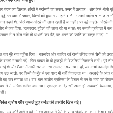
र चंदन का तिलक, आँखों में मर्दानगी का सरूर, कमर में तलवार। और कैसे-कैसे बूढ़े
ने में तो बूढ़े, पर काम में जवान, किसी को कुछ न समझने वाले। उनकी मर्दाना चाल-ढाल न
ान कहते थे, “देखें आज ओरछे की लाज रहती है या नहीं। पर बूढ़े कहते- ओरछे की
र से कह दिया, “खबरदार, बुंदेलों की लाज रहे या न रहे; पर उनकी प्रतिष्ठा में बल 
लवार से न जीत सके तो धांधली कर बैठे, वह अपने को जाति का शत्रु समझे।”
कर मुँह तक पहुँचा दिया। कालदेव और कादिर खाँ दोनों लँगोट कसे शेरों की तरह
े बगलों में चली गईं। फिर बादल के दो टुकड़ों से बिजलियाँ निकलने लगीं। पूरे तीन
देख रहे थे और मैदान में आधी रात का-सा सन्नाटा छाया था। हाँ, जब कभी कालदेव ग
आप उठ जाती; पर किसी के मुँह से एक शब्द भी नहीं निकलता था। अखाड़े के अंदर त
े भी बढ़ कर तमाशा था। बार-बार जातीय प्रतिष्ठा के विचार से मन के भावों को रो
े वार बचाने से अधिक कठिन काम था। एकाएक कादिर खाँ ‘अल्लाहो-अकबर’ चिल्लाया, 
पड़ी।
र निर्बल क्रोध और कुचले हुए घमंड की तस्वीर खिंच गई।
रदार! अब कोई आगे न बढ़े।” इस आवाज़ ने पैरों के साथ जंजीर का काम किया। दर्श