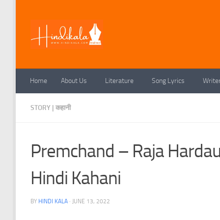
Skip to content
Home
About Us
Literature
Song Lyrics
Write
STORY | कहानी
Premchand – Raja Hardaul | म
Hindi Kahani
BY
HINDI KALA
·
JUNE 13, 2022