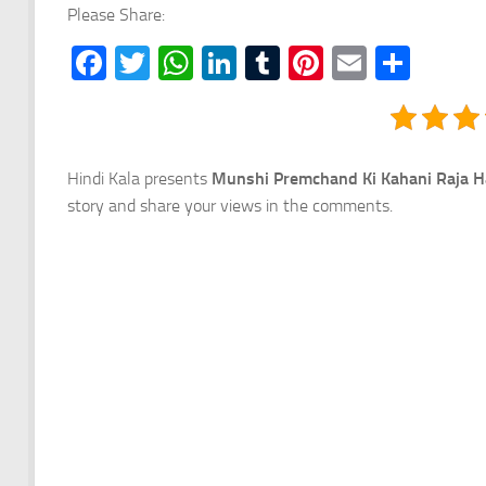
Please Share:
Facebook
Twitter
WhatsApp
LinkedIn
Tumblr
Pinterest
Email
Shar
Hindi Kala presents
Munshi Premchand Ki Kahani Raja Harda
story and share your views in the comments.