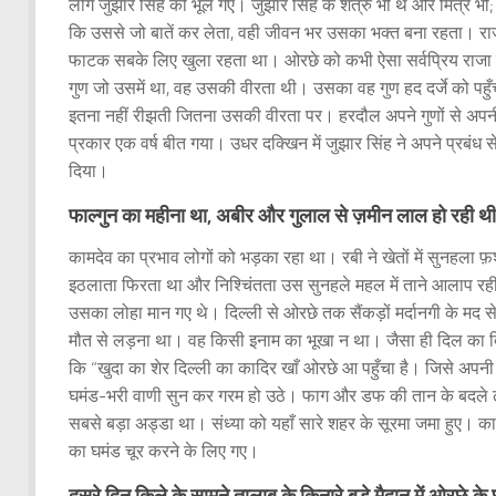
लोग जुझार सिंह को भूल गए। जुझार सिंह के शत्रु भी थे और मित्र भी
कि उससे जो बातें कर लेता, वही जीवन भर उसका भक्त बना रहता। र
फाटक सबके लिए खुला रहता था। ओरछे को कभी ऐसा सर्वप्रिय राजा नस
गुण जो उसमें था, वह उसकी वीरता थी। उसका वह गुण हद दर्जे को पह
इतना नहीं रीझती जितना उसकी वीरता पर। हरदौल अपने गुणों से अपनी
प्रकार एक वर्ष बीत गया। उधर दक्खिन में जुझार सिंह ने अपने प्रबंध 
दिया।
फाल्गुन का महीना था, अबीर और गुलाल से ज़मीन लाल हो रही थ
कामदेव का प्रभाव लोगों को भड़का रहा था। रबी ने खेतों में सुनहला फ
इठलाता फिरता था और निश्चिंतता उस सुनहले महल में ताने आलाप रही 
उसका लोहा मान गए थे। दिल्ली से ओरछे तक सैंकड़ों मर्दानगी के मद
मौत से लड़ना था। वह किसी इनाम का भूखा न था। जैसा ही दिल का दिल
कि “खुदा का शेर दिल्ली का कादिर खाँ ओरछे आ पहुँचा है। जिसे अपनी 
घमंड-भरी वाणी सुन कर गरम हो उठे। फाग और डफ की तान के बदले ढो
सबसे बड़ा अड्डा था। संध्या को यहाँ सारे शहर के सूरमा जमा हुए। कालद
का घमंड चूर करने के लिए गए।
दूसरे दिन क़िले के सामने तालाब के किनारे बड़े मैदान में ओरछे क