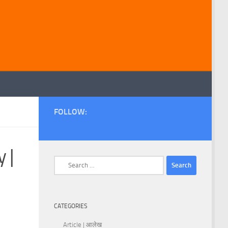
FOLLOW:
y |
Search
for:
CATEGORIES
Article | आलेख