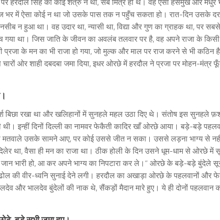
; पर हरदौल सिंह का कोई शत्रु न था, सब मित्र ही थे। वह ऐसा हँसमुख और मधुर 
ाज भर में ऐसा कोई न था जो उसके पास तक न पहुँच सकता हो। रात-दिन उसके द
ीब न हुआ था। वह उदार था, न्यासी था, विद्या और गुण का ग्राहक था, पर सबसे
ुँच गया था। जिस जाति के जीवन का अवलंब तलवार पर है, वह अपने राजा के किसी
 प्रजा के मन का भी राजा हो गया, जो मुल्क और माल पर राज करने से भी कठिन 
से चारों ओर शाही दबदबा जमा दिया, इधर ओरछे में हरदौल ने प्रजा पर मोहन-मंत्र फू
ी।
़र्श बिछा रखा था और खलिहानों में सुनहले महल उठा दिए थे। संतोष इस सुनहले फ़र्
थी। इन्हीं दिनों दिल्ली का नामवर फेकैती कादिर खाँ ओरछे आया। बड़े-बड़े पहल
 से मतवाले उसके सामने आए, पर कोई उससे जीत न सका। उससे लड़ना भाग्य से नहीं
ेर था, वैसा ही मन का राजा था। ठीक होली के दिन उसने धूम-धाम से ओरछे में स
जान भारी हो, आ कर अपने भाग्य का निपटारा कर ले।” ओरछे के बड़े-बड़े बुंदेले स
ल की वीर-ध्वनि सुनाई देने लगी। हरदौल का अखाड़ा ओरछे के पहलवानों और फेक
ेव और भालदेव बुंदेलों की नाक थे, सैंकड़ों मैदान मारे हुए। ये ही दोनों पहलवान क
े छोटे-बड़े सभी जमा हुए।