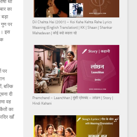
भाषी था
रबार का
 बड़ा
Dil Chahta Hai (2001) – Koi Kahe Kehta Rahe Lyrics
 गुण पर
Meaning (English Translation) | KK | Shaan | Shankar
है। इस
Mahadevan | कोई कहे कहता रहे
ँक
श पर
वान
, बल्कि
ूचना दी
Premchand – Laanchhan | मुंशी प्रेमचंद – लांछन | Story |
ूरमा वह
Hindi Kahani
ैतों का
ादिर खाँ