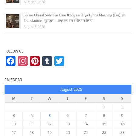
August 5, 2026
Gulzar Ghazal Sabr Har Baar Ikhtiyaar Kiya Lyrics Meaning (English
Translation) | गुलज़ार – सब्र हर बार इख़्तियार किया
August 5, 2026
FOLLOW US
Facebook
Instagram
Pinterest
Tumblr
Twitter
CALENDAR
August 2026
M
T
W
T
F
S
S
1
2
3
4
5
6
7
8
9
10
11
12
13
14
15
16
17
18
19
20
21
22
23