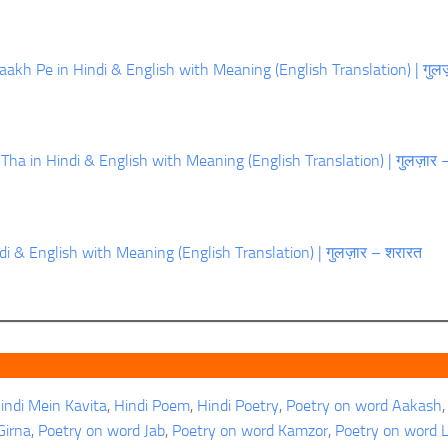
kh Pe in Hindi & English with Meaning (English Translation) | गुलज
a in Hindi & English with Meaning (English Translation) | गुलज़ार –
i & English with Meaning (English Translation) | गुलज़ार – शरारत
indi Mein Kavita
, 
Hindi Poem
, 
Hindi Poetry
, 
Poetry on word Aakash
,
Girna
, 
Poetry on word Jab
, 
Poetry on word Kamzor
, 
Poetry on word 