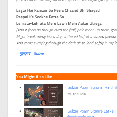
Lagta Hai Kamzor Sa Peela Chaand Bhi Shayad
Peepal Ke Sookhe Patte Sa
Lehrata-Lehrata Mere Lawn Mein Aakar Utrega
(And it feels as though even the frail, pale moon up there, 
Might break away like a dry, withered leaf of a sacred peepal 
And come swaying through the dark air to land softly in my l
~ गुलज़ार | Gulzar
You Might Also Like
Gulzar Poem Sona in Hindi & 
by Hindi Kala
Gulzar Poem Sitaare Latke Hu