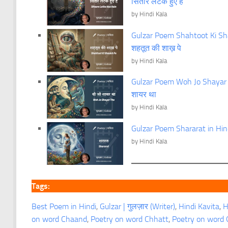
सितारे लटके हुए हैं
by Hindi Kala
Gulzar Poem Shahtoot Ki Shaa
शहतूत की शाख़ पे
by Hindi Kala
Gulzar Poem Woh Jo Shayar Th
शायर था
by Hindi Kala
Gulzar Poem Shararat in Hind
by Hindi Kala
Tags:
Best Poem in Hindi
, 
Gulzar | गुलज़ार (Writer)
, 
Hindi Kavita
, 
H
on word Chaand
, 
Poetry on word Chhatt
, 
Poetry on word 