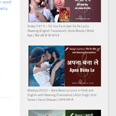
n word
oetry
Andaz (1971) – Dil Use Do Jo Jaan De De Lyrics
Meaning (English Translation) | Asha Bhosle | Mohd.
Rafi | दिल उसे दो जो जां दे दे
Bhediya (2022) – Apna Bana Le Lyrics in Hindi and
English with Meaning (Translation) | Arijit Singh | Kriti
Sanon | Varun Dhawan | अपना बना ले