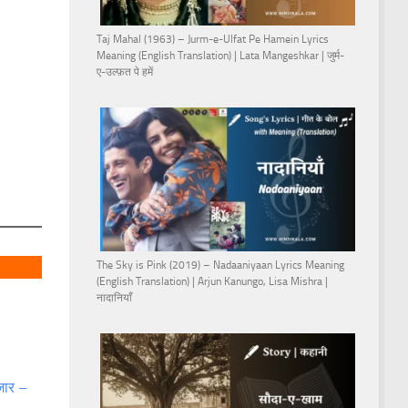
Taj Mahal (1963) – Jurm-e-Ulfat Pe Hamein Lyrics
Meaning (English Translation) | Lata Mangeshkar | जुर्म-
ए-उल्फ़त पे हमें
The Sky is Pink (2019) – Nadaaniyaan Lyrics Meaning
(English Translation) | Arjun Kanungo, Lisa Mishra |
नादानियाँ
़ार –