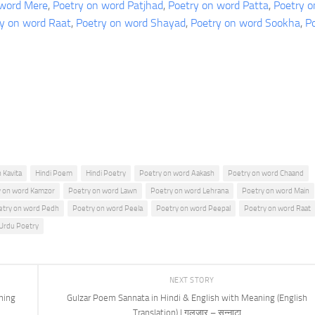
 word Mere
, 
Poetry on word Patjhad
, 
Poetry on word Patta
, 
Poetry o
y on word Raat
, 
Poetry on word Shayad
, 
Poetry on word Sookha
, 
P
e
 Kavita
Hindi Poem
Hindi Poetry
Poetry on word Aakash
Poetry on word Chaand
y on word Kamzor
Poetry on word Lawn
Poetry on word Lehrana
Poetry on word Main
etry on word Pedh
Poetry on word Peela
Poetry on word Peepal
Poetry on word Raat
Urdu Poetry
NEXT STORY
ning
Gulzar Poem Sannata in Hindi & English with Meaning (English
Translation) | गुलज़ार – सन्नाटा