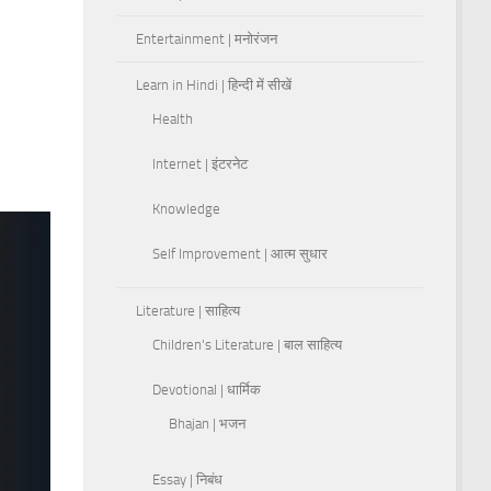
Entertainment | मनोरंजन
Learn in Hindi | हिन्दी में सीखें
Health
Internet | इंटरनेट
Knowledge
Self Improvement | आत्म सुधार
Literature | साहित्य
Children's Literature | बाल साहित्य
Devotional | धार्मिक
Bhajan | भजन
Essay | निबंध