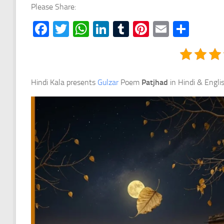
Please Share:
Facebook
Twitter
WhatsApp
LinkedIn
Tumblr
Pinterest
Email
Shar
Hindi Kala presents
Gulzar
Poem
Patjhad
in Hindi & Engli