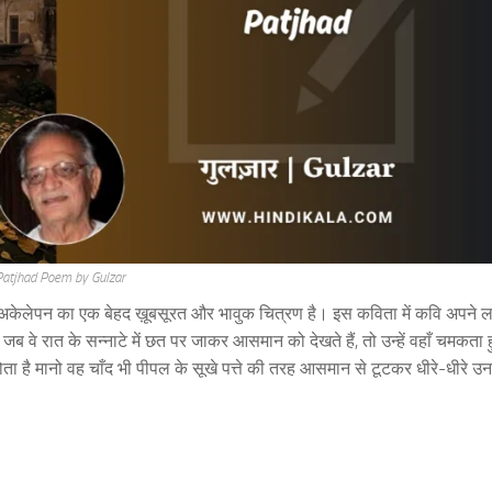
atjhad Poem by Gulzar
अकेलेपन का एक बेहद ख़ूबसूरत और भावुक चित्रण है। इस कविता में कवि अपने लॉ
जब वे रात के सन्नाटे में छत पर जाकर आसमान को देखते हैं, तो उन्हें वहाँ चमकता
है मानो वह चाँद भी पीपल के सूखे पत्ते की तरह आसमान से टूटकर धीरे-धीरे उनक