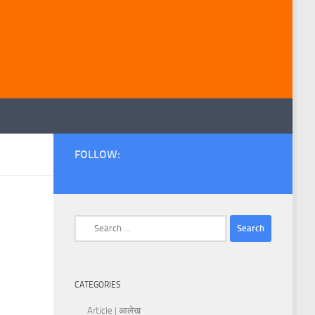
FOLLOW:
Search
for:
CATEGORIES
Article | आलेख