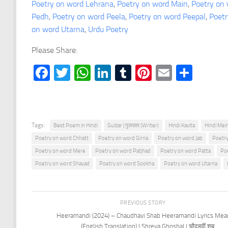
Poetry on word Lehrana
, 
Poetry on word Main
, 
Poetry on
Pedh
, 
Poetry on word Peela
, 
Poetry on word Peepal
, 
Poetr
on word Utarna
, 
Urdu Poetry
Please Share:
Facebook
Twitter
WhatsApp
LinkedIn
Tumblr
Pinterest
Email
Shar
Tags:
Best Poem in Hindi
Gulzar | गुलज़ार (Writer)
Hindi Kavita
Hindi Mein
Poetry on word Chhatt
Poetry on word Girna
Poetry on word Jab
Poetr
Poetry on word Mere
Poetry on word Patjhad
Poetry on word Patta
Po
Poetry on word Shayad
Poetry on word Sookha
Poetry on word Utarna
PREVIOUS STORY
Heeramandi (2024) – Chaudhavi Shab Heeramandi Lyrics Mea
(English Translation) | Shreya Ghoshal | चौदहवीं शब