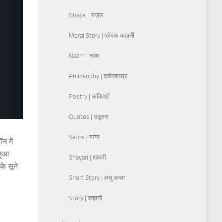
Ghazal | ग़ज़ल
Moral Story | प्रेरक कहानी
Nazm | नज़्म
Philosophy | दर्शनशास्र
Poetry | कविताएँ
Quotes | उद्धरण
Satire | व्यंग्य
न में
 हुआ
Shayari | शायरी
े सूने
Short Story | लघु कथा
Story | कहानी