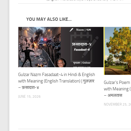
YOU MAY ALSO LIKE...
Gulzar Nazm Fasadaat-4 in Hindi & English
with Meaning (English Translation) | गुलज़ार
Gulzar’s Poem 
– फ़सादात-४
with Meaning (E
– अमलतास
JUNE 15, 2026
NOVEMBER 25, 2