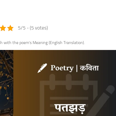
e
5/5 - (5 votes)
sh with the poem’s Meaning (English Translation).