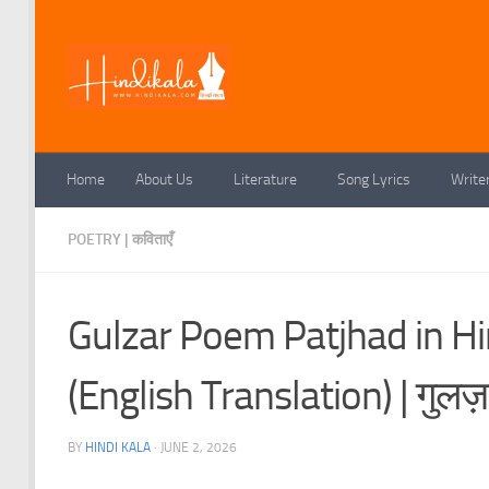
Skip to content
Home
About Us
Literature
Song Lyrics
Write
POETRY | कविताएँ
Gulzar Poem Patjhad in Hi
(English Translation) | गुलज
BY
HINDI KALA
·
JUNE 2, 2026