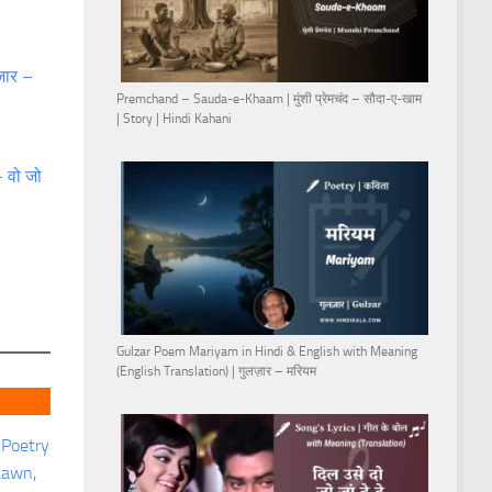
़ार –
Premchand – Sauda-e-Khaam | मुंशी प्रेमचंद – सौदा-ए-खाम
| Story | Hindi Kahani
 वो जो
Gulzar Poem Mariyam in Hindi & English with Meaning
(English Translation) | गुलज़ार – मरियम
 
Poetry
Lawn
, 