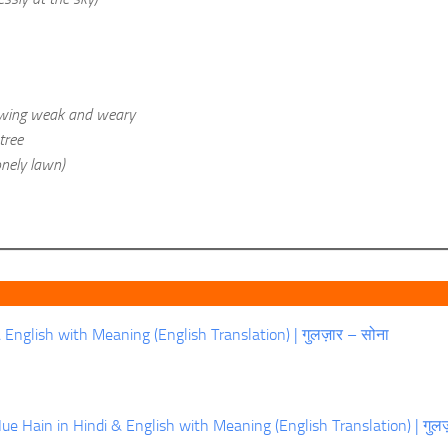
growing weak and weary
tree
onely lawn)
English with Meaning (English Translation) | गुलज़ार – सोना
e Hain in Hindi & English with Meaning (English Translation) | गुलज