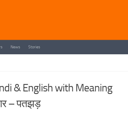
rs
News
Stories
ndi & English with Meaning
़ार – पतझड़