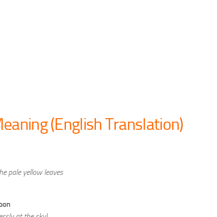
eaning (English Translation)
e pale yellow leaves
oon
essly at the sky)