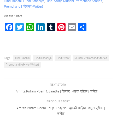
Hindi Kahani
, 
Hindi Kahaniya
, 
Hindi Story
, 
Munshi Premchand Stories
, 
Premchand | प्रेमचंद (Writer)
Please Share:
Facebook
Twitter
WhatsApp
LinkedIn
Tumblr
Pinterest
Email
Share
Tags:
Hindi Kahani
Hindi Kahaniya
Hindi Story
Munshi Premchand Stories
Premchand | प्रेमचंद (Writer)
NEXT STORY
Amrita Pritam Poem Cigarette | सिगरेट | अमृता प्रीतम | कविता
PREVIOUS STORY
Amrita Pritam Poem Chup Ki Sajish | चुप की साज़िश | अमृता प्रीतम |
कविता