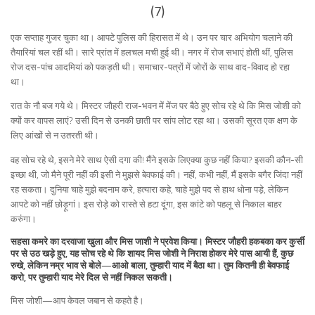
(7)
एक सप्ताह गुजर चुका था। आपटे पुलिस की हिरासत में थे। उन पर चार अभियोग चलाने की
तैयारियां चल रहीं थी। सारे प्रांत में हलचल मची हुई थी। नगर में रोज सभाएं होती थीं, पुलिस
रोज दस-पांच आदमियां को पकड़ती थी। समाचार-पत्रों में जोरों के साथ वाद-विवाद हो रहा
था।
रात के नौ बज गये थे। मिस्टर जौहरी राज-भवन में मेंज पर बैठे हुए सोच रहे थे कि मिस जोशी को
क्यों कर वापस लाएं? उसी दिन से उनकी छाती पर सांप लोट रहा था। उसकी सूरत एक क्षण के
लिए आंखों से न उतरती थी।
वह सोच रहे थे, इसने मेरे साथ ऐसी दगा की! मैंने इसके लिएक्या कुछ नहीं किया? इसकी कौन-सी
इच्छा थी, जो मैने पूरी नहीं की इसी ने मुझसे बेवफाई की। नहीं, कभी नहीं, मैं इसके बगैर जिंदा नहीं
रह सकता। दुनिया चाहे मुझे बदनाम करे, हत्यारा कहे, चाहे मुझे पद से हाथ धोना पड़े, लेकिन
आपटे को नहीं छोड़ूगां। इस रोड़े को रास्ते से हटा दूंगा, इस कांटे को पहलू से निकाल बाहर
करुंगा।
सहसा कमरे का दरवाजा खुला और मिस जाशी ने प्रवेश किया। मिस्टर जौहरी हकबका कर कुर्सी
पर से उठ खड़े हुए, यह सोच रहे थे कि शायद मिस जोशी ने निराश होकर मेरे पास आयी हैं, कुछ
रुखे, लेकिन नम्र भाव से बोले—आओ बाला, तुम्हारी याद में बैठा था। तुम कितनी ही बेवफाई
करो, पर तुम्हारी याद मेरे दिल से नहीं निकल सकती।
मिस जोशी—आप केवल जबान से कहते है।