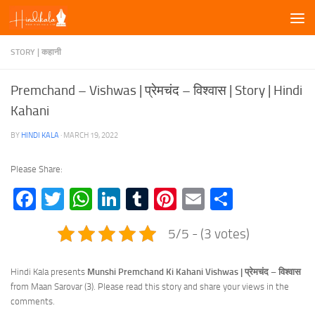
Skip to content
STORY | कहानी
Premchand – Vishwas | प्रेमचंद – विश्वास | Story | Hindi
Kahani
BY
HINDI KALA
·
MARCH 19, 2022
Please Share:
Facebook
Twitter
WhatsApp
LinkedIn
Tumblr
Pinterest
Email
Share
5/5 - (3 votes)
Hindi Kala presents
Munshi Premchand Ki Kahani Vishwas | प्रेमचंद – विश्वास
from Maan Sarovar (3). Please read this story and share your views in the
comments.