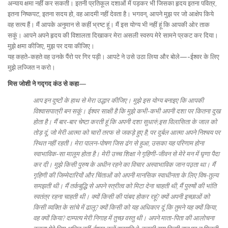
अन्याय क्षमा नहीं कर सकती। इतनी प्रतिकूल दशाओं में पड़कर भी जिसका हृदय इतना पवित्र,
इतना निष्कपट, इतना सदय हो, वह आदमी नहीं देवता है। भगवन्, आपने मुझ पर जो आक्षेप किये
वह सत्य हैं। मैं आपके अनुमान से कहीं भ्रष्ट हूं। मैं इस योग्य भी नहीं हूं कि आपकी ओर ताक
सकूं। आपने अपने हृदय की विशालता दिखाकर मेरा असली स्वरुप मेरे सामने प्रकट कर दिया।
मुझे क्षमा कीजिए, मुझ पर दया कीजिए।
यह कहते-कहते वह उनके पैंरो पर गिर पड़ी। आपटे ने उसे उठा लिया और बोले—-ईश्वर के लिए
मुझे लज्जित न करो।
मिस जोशी ने गद्गद कंठ से कहा—
आप इन दुष्टों के हाथ से मेरा उद्धार कीजिए। मुझे इस योग्य बनाइए कि आपकी
विश्वासपात्री बन सकूं। ईश्वर साक्षी है कि मुझे कभी-कभी अपनी दशा पर कितना दुख
होता है। मैं बार-बार चेष्टा करती हूं कि अपनी दशा सुधारुं;इस विलासिता के जाल को
तोड़ दूं, जो मेरी आत्मा को चारों तरफ से जकड़े हुए है, पर दुर्बल आत्मा अपने निश्चय पर
स्थित नहीं रहती। मेरा पालन-पोषण जिस ढंग से हुआ, उसका यह परिणाम होना
स्वाभाविक-सा मालूम होता है। मेरी उच्च शिक्षा ने गृहिणी-जीवन से मेरे मन में घृणा पैदा
कर दी। मुझे किसी पुरुष के अधीन रहने का विचार अस्वाभाविक जान पउ़ता था। मैं
गृहिणी की जिम्मेदारियों और चिंताओं को अपनी मानसिक स्वाधीनता के लिए विष-तुल्य
समझती थी। मैं तर्कबुद्धि से अपने स्त्रीत्व को मिटा देना चाहती थी, मैं पुरुषों की भांति
स्वतंत्र रहना चाहती थी। क्यों किसी की पांबद होकर रहूं? क्यों अपनी इच्छाओं को
किसी व्यक्ति के सांचे में ढालू? क्यों किसी को यह अधिकार दूं कि तुमने यह क्यों किया,
वह क्यों किया? दाम्पत्य मेरी निगाह में तुच्छ वस्तु थी। अपने माता-पिता की आलोचना