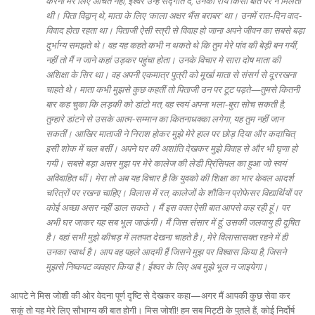
करना मेरे लिए अचित नहीं, ईश्वर उन्हें सद्गति दे, उनकी राय किसी बात पर न मिलती
थी। पिता विद्वान् थे, माता के लिए ‘काला अक्षर भैंस बराबर’ था। उनमें रात-दिन वाद-
विवाद होता रहता था। पिताजी ऐसी स्त्री से विवाह हो जाना अपने जीवन का सबसे बड़ा
दुर्भाग्य समझते थे। वह यह कहते कभी न थकते थे कि तुम मेरे पांव की बेड़ी बन गयीं,
नहीं तो मैं न जाने कहां उड़कर पहुंचा होता। उनके विचार मे सारा दोष माता की
अशिक्षा के सिर था। वह अपनी एकमात्र पुत्री को मूर्खा माता से संसर्ग से दूररखना
चाहते थे। माता कभी मुझसे कुछ कहतीं तो पिताजी उन पर टूट पड़ते—तुमसे कितनी
बार कह चुका कि लड़की को डांटो मत, वह स्वयं अपना भला-बुरा सोच सकती है,
तुम्हारे डांटने से उसके आत्म-सम्मान का कितनाधक्का लगेगा, यह तुम नहीं जान
सकतीं। आखिर माताजी ने निराश होकर मुझे मेरे हाल पर छोड़ दिया और कदाचित्
इसी शोक में चल बसीं। अपने घर की अशांति देखकर मुझे विवाह से और भी घृणा हो
गयी। सबसे बड़ा असर मुझ पर मेरे कालेज की लेडी प्रिंसिपल का हुआ जो स्वयं
अविवाहित थीं। मेरा तो अब यह विचार है कि युवको की शिक्षा का भार केवल आदर्श
चरित्रों पर रखना चाहिए। विलास में रत, कालेजों के शौकिन प्रोफेसर विद्यार्थियों पर
कोई अच्छा असर नहीं डाल सकते । मैं इस वक्त ऐसी बात आपसे कह रही हूं। पर
अभी घर जाकर यह सब भूल जाऊंगी। मैं जिस संसार में हूं, उसकी जलवायु ही दूषित
है। वहां सभी मुझे कीचड़ में लतपत देखना चाहते है।, मेरे विलासासक्त रहने में ही
उनका स्वार्थ है। आप वह पहले आदमी हैं जिसने मुझ पर विश्वास किया है, जिसने
मुझसे निष्कपट व्यवहार किया है। ईश्वर के लिए अब मुझे भूल न जाइयेगा।
आपटे ने मिस जोशी की ओर वेदना पूर्ण दृष्टि से देखकर कहा—अगर मैं आपकी कुछ सेवा कर
सकूं तो यह मेरे लिए सौभाग्य की बात होगी। मिस जोशी! हम सब मिट्टी के पुतले हैं, कोई निर्दोर्ष