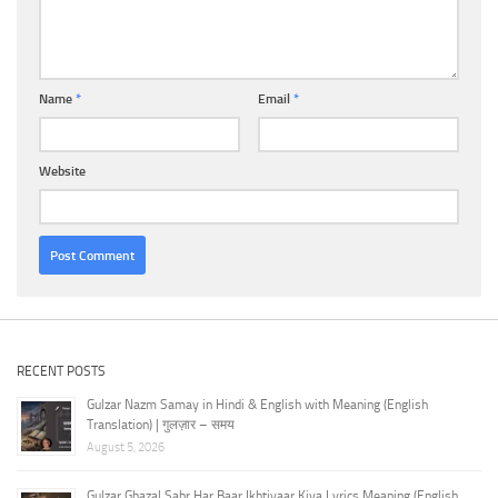
Name
*
Email
*
Website
RECENT POSTS
Gulzar Nazm Samay in Hindi & English with Meaning (English
Translation) | गुलज़ार – समय
August 5, 2026
Gulzar Ghazal Sabr Har Baar Ikhtiyaar Kiya Lyrics Meaning (English