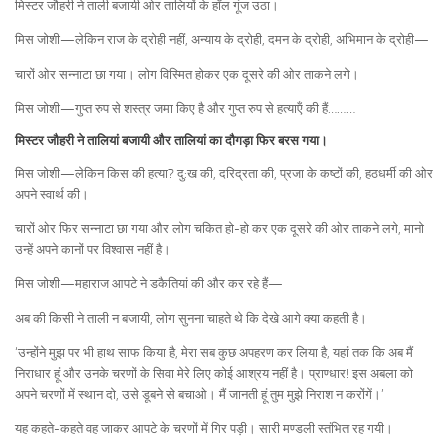
मिस्टर जौहरी ने ताली बजायी ओर तालियों के हॉल गूंज उठा।
मिस जोशी—लेकिन राज के द्रोही नहीं, अन्याय के द्रोही, दमन के द्रोही, अभिमान के द्रोही—
चारों ओर सन्नाटा छा गया। लोग विस्मित होकर एक दूसरे की ओर ताकने लगे।
मिस जोशी—गुप्त रुप से शस्त्र जमा किए है और गुप्त रुप से हत्याऍं की हैं………
मिस्टर जौहरी ने तालियां बजायी और तालियां का दौगड़ा फिर बरस गया।
मिस जोशी—लेकिन किस की हत्या? दु:ख की, दरिद्रता की, प्रजा के कष्टों की, हठधर्मी की ओर
अपने स्वार्थ की।
चारों ओर फिर सन्नाटा छा गया और लोग चकित हो-हो कर एक दूसरे की ओर ताकने लगे, मानो
उन्हें अपने कानों पर विश्वास नहीं है।
मिस जोशी—महाराज आपटे ने डकैतियां की और कर रहे हैं—
अब की किसी ने ताली न बजायी, लोग सुनना चाहते थे कि देखे आगे क्या कहती है।
‘उन्होंने मुझ पर भी हाथ साफ किया है, मेरा सब कुछ अपहरण कर लिया है, यहां तक कि अब मैं
निराधार हूं और उनके चरणों के सिवा मेरे लिए कोई आश्रय नहीं है। प्राण्धार! इस अबला को
अपने चरणों में स्थान दो, उसे डूबने से बचाओ। मैं जानती हूं तुम मुझे निराश न करोंगें।’
यह कहते-कहते वह जाकर आपटे के चरणों में गिर पड़ी। सारी मण्डली स्तंभित रह गयी।