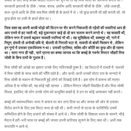
संबधी के लिए कोई अच्छा ओहदा दिलाने की धुन थी तो वह मिस जोशी की अराधना करता था।
सरकारी इमारतों के ठीके ; नमक, शराब, अफीम आदि सरकारी चीजों के ठीके ; लोहे-लकड़ी,
कल-पुरजे आदि के ठीके सब मिस जोशी ही के हाथो में थे। जो कुछ करती थी वही करती थी, जो
कुछ होता था उसी के हाथो होता था।
जिस वक्त वह अपनी अरबी घोड़ो की फिटन पर सैर करने निकलती तो रईसों की सवारियां आप ही
आप रास्ते से हट जाती थी, बड़े दुकानदार खड़े हो-हो कर सलाम करने लगते थे। वह रूपवती थी,
लेकिन नगर में उससे बढ़कर रूपवती रमणियां भी थी। वह सुशिक्षिता थीं, वक्चतुर थी, गाने में
निपुण, हंसती तो अनोखी छवि से, बोलती तो निराली घटा से, ताकती तो बांकी चितवन से ; लेकिन
इन गुणो में उसका एकाधिपत्य न था। उसकी प्रतिष्ठा, शक्ति और कीर्ति का कुछ और ही रहस्य
था। सारा नगर ही नही ; सारे प्रान्त का बच्चा जानता था कि बम्बई के गवर्नर मिस्टर जौहरी मिस
जोशी के बिना दामों के गुलाम है।
मिस जोशी की आंखो का इशारा उनके लिए नादिरशाही हुक्म है। वह थिएटरो में दावतों में, जलसों
में मिस जोशी के साथ साये की भॉँति रहते है। और कभी-कभी उनकी मोटर रात के सन्नाटे में
मिस जोशी के मकान से निकलती हुई लोगो को दिखाई देती है। इस प्रेम में वासना की मात्रा
अधिक है या भक्ति की, यह कोई नही जानता । लेकिन मिस्टर जौहरी विवाहित है और मिस जोशी
विधवा, इसलिए जो लोग उनके प्रेम को कलुषित कहते है, वे उन पर कोई अत्याचार नहीं करते।
बम्बई की व्यवस्थापिका-सभा ने अनाज पर कर लगा दिया था और जनता की ओर से उसका
विरोध करने के लिए एक विराट सभा हो रही थी। सभी नगरों से प्रजा के प्रतिनिधि उसमें
सम्मिलित होने के लिए हजारो की संख्या में आये थे। मिस जोशी के विशाला भवन के सामने, चौड़े
मैदान में हरी-भरी घास पर बम्बई की जनता उपनी फरियाद सुनाने के लिए जमा थी। अभी तक
सभापति न आये थे,