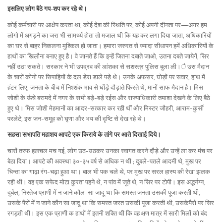
इसलिए लोग बैठे गप-शप कर रहे थे।
कोई कर्मचारी पर आक्षेप करता था, कोई देश की स्थिति पर, कोई अपनी दीनता पर—अगर हम
लोगो में अगड़ने का जरा भी सामर्थ्य होता तो मजाल थी कि यह कर लगा दिया जाता, अधिकारियों
का घर से बाहर निकलना मुश्किल हो जाता। हमारा जरुरत से ज्यादा सीधापन हमें अधिकारियों के
हाथों का खिलौना बनाए हुए है। वे जानते हैं कि इन्हें जितना दबाते जाओ, उतना दबते जायेगें, सिर
नहीं उठा सकते। सरकार ने भी उपद्रव की आंशका से सशस्त्र पुलिस बुला ली।ै उस मैदान
के चारों कोनो पर सिपाहियों के दल डेरा डाले पड़े थे। उनके अफसर, घोड़ों पर सवार, हाथ में
हंटर लिए, जनता के बीच में निश्शंक भाव से घोंड़े दौड़ाते फिरते थे, मानों साफ मैदान है। मिस
जोशी के ऊंचे बरामदे में नगर के सभी बड़े-बड़े रईस और राज्याधिकारी तमाशा देखने के लिए बैठे
हुए थे। मिस जोशी मेहमानों का आदर-सत्कार कर रही थीं और मिस्टर जौहरी, आराम-कुर्सी
परलेटे, इस जन-समूह को घृणा और भय की दृष्टि से देख रहे थे।
सहसा सभापति महाशय आपटे एक किराये के तांगे पर आते दिखाई दिये।
चारों तरफ हलचल मच गई, लोग उठ-उठकर उनका स्वागत करने दौड़े और उन्हें ला कर मंच पर
बेठा दिया। आपटे की अवस्था ३०-३५ वर्ष से अधिक न थी ; दुबले-पतले आदमी थे, मुख पर
चिन्ता का गाढ़ा रंग-चढ़ा हुआ था। बाल भी पक चले थे, पर मुख पर सरल हास्य की रेखा झलक
रही थी। वह एक सफेद मोटा कुरता पहने थे, न पांव में जूते थे, न सिर पर टोपी। इस अद्धर्नग्न,
दुर्बल, निस्तेज प्राणी में न जाने कौल-सा जादू था कि समस्त जनता उसकी पूजा करती थी,
उसके पैरों में न जाने कौन सा जादू था कि समस्त जरत उसकी पूजा करती थी, उसकेपैरोे पर सिर
रगड़ती थी। इस एक प्राणी क हाथों में इतनी शक्ति थी कि वह क्षण मात्र में सारी मिलों को बंद