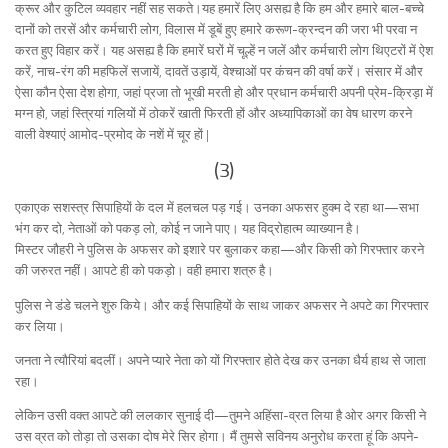
क्रूर और कुटिल व्यवहार नहीं सह सकते।यह हमारें लिए असह्य है कि हम और हमारे बाल-बच्चे
दानों को तरसें और कर्मचारी लोग, विलास में डूबें हुए हमारे करूण-क्रन्दन की जरा भी परवा न
करत हुए विहार करें। यह असह्य है कि हमारें घरों में चूल्हें न जलें और कर्मचारी लोग थिएटरों में ऐश
करें, नाच-रंग की महफिलें सजायें, दावतें उड़ायें, वेश्चाओं पर कंचन की वर्षा करें। संसार में और
ऐसा कौन ऐसा देश होगा, जहां प्रजा तो भूखी मरती हो और प्रधान कर्मचारी अपनी प्रेम-क्रिड़ा में
मग्न हो, जहां स्त्रियां गलियों में ठोकरें खाती फिरती हों और अध्यापिकाओं का वेष धारण करने
वाली वेश्याएं आमोद-प्रमोद के नशें में चूर हों |
(3)
एकाएक सशस्त्र सिपाहियों के दल में हलचल पड़ गई। उनका अफसर हुक्म दे रहा था—सभा
भंग कर दो, नेताओं को पकड़ लो, कोई न जाने पाए। यह विद्रोहात्म व्याख्यान है।
मिस्टर जौहरी ने पुलिस के अफसर को इशारे पर बुलाकर कहा—और किसी को गिरफ्तार करने
की जरुरत नहीं। आपटे ही को पकड़ो। वही हमारा शत्रु है।
पुलिस ने डंडे चलने शुरु किये। और कई सिपाहियों के साथ जाकर अफसर ने अपटे का गिरफ्तार
कर लिया।
जनता ने त्यौरियां बदलीं। अपने प्यारे नेता को यों गिरफ्तार होते देख कर उनका धैर्य हाथ से जाता
रहा।
लेकिन उसी वक्त आपटे की ललकार सुनाई दी—तुमने अहिंसा-व्रत लिया है ओर अगर किसी ने
उस व्रत को तोड़ा तो उसका दोष मेरे सिर होगा। मैं तुमसे सविनय अनुरोध करता हूं कि अपने-