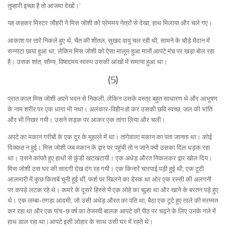
तुम्हारी इच्छा है तो आजमा देखों।’
यह कहकर मिस्टर जौहरी ने मिस जोशी को प्रेममय नेत्रों से देखा, हाथ मिलाया और चले गए।
आकाश पर तारे निकले हुए थे, चैत की शीतल, सुखद वायु चल रही थी, सामने के चौड़े मैदान में
सन्नाटा छाया हुआ था, लेकिन मिस जोशी को ऐसा मालूम हुआ मानों आपटे मंच पर खड़ा बोल रहा
है। उसक शांत, सौम्य, विषादमय स्वरुप उसकी आंखों में समाया हुआ था।
(5)
प्रात:काल मिस जोशी अपने भवन से निकली, लेकिन उसके वस्त्र बहुत साधारण थे और आभूषण
के नाम शरीर पर एक धागा भी नथा। अलंकार-विहीन हो कर उसकी छवि स्वच्छ, जल की भांति
और भी निखर गयी। उसने सड़क पर आकर एक तांगा लिया और चली।
अपटे का मकान गरीबों के एक दूर के मुहल्ले में था। तांगेवाला मकान का पता जानता था। कोई
दिक्कत न हुई। मिस जोशी जब मकान के द्वार पर पहुंची तो न जाने क्यों उसका दिल धड़क रहा
था। उसने कांपते हुए हाथों से कुंडी खटखटायी। एक अधेड़ औरत निकलकर द्वार खोल दिय।
मिस जोशी उस घर की सादगी देख दंग रह गयी। एक किनारें चारपाई पड़ी हुई थी, एक टूटी
आलमारी में कुछ किताबें चुनी हुई थीं, फर्श पर खिलने का डेस्क था ओर एक रस्सी की अलगनी
पर कपड़े लटक रहे थे। कमरे के दूसरे हिस्से में एक लोहे का चूल्हा था और खाने के बरतन पड़े हुए
थे। एक लम्बा-तगड़ा आदमी, जो उसी अधेड़ औरत का पति था, बैठा एक टूटे हुए ताले की मरम्मत
कर रहा था और एक पांच-छ वर्ष का तेजस्वी बालक आपटे की पीठ पर चढ़ने के लिए उनके गले में
हाथ डाल रहा था।आपटे इसी लोहार के साथ उसी घर में रहते थे।