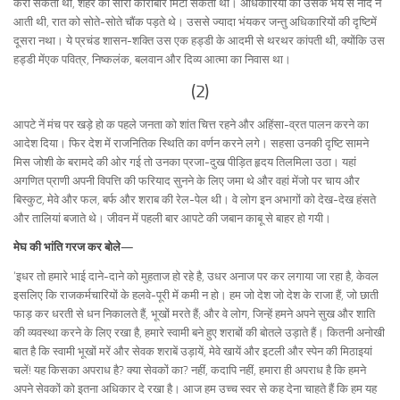
करा सकता था, शहर का सारा कारोबार मिटा सकता था। अधिकारियों को उसके भय से नींद न
आती थी, रात को सोते-सोते चौंक पड़ते थे। उससे ज्यादा भंयकर जन्तु अधिकारियों की दृष्टिमें
दूसरा नथा। ये प्रचंड शासन-शक्ति उस एक हड्डी के आदमी से थरथर कांपती थी, क्योंकि उस
हड्डी मेंएक पवित्र, निष्कलंक, बलवान और दिव्य आत्मा का निवास था।
(2)
आपटे नें मंच पर खड़े हो क पहले जनता को शांत चित्त रहने और अहिंसा-व्रत पालन करने का
आदेश दिया। फिर देश में राजनितिक स्थिति का वर्णन करने लगे। सहसा उनकी दृष्टि सामने
मिस जोशी के बरामदे की ओर गई तो उनका प्रजा-दुख पीड़ित हृदय तिलमिला उठा। यहां
अगणित प्राणी अपनी विपत्ति की फरियाद सुनने के लिए जमा थे और वहां मेंजो पर चाय और
बिस्कुट, मेवे और फल, बर्फ और शराब की रेल-पेल थी। वे लोग इन अभागों को देख-देख हंसते
और तालियां बजाते थे। जीवन में पहली बार आपटे की जबान काबू से बाहर हो गयी।
मेघ की भांति गरज कर बोले—
‘इधर तो हमारे भाई दाने-दाने को मुहताज हो रहे है, उधर अनाज पर कर लगाया जा रहा है, केवल
इसलिए कि राजकर्मचारियों के हलवे-पूरी में कमी न हो। हम जो देश जो देश के राजा हैं, जो छाती
फाड़ कर धरती से धन निकालते हैं, भूखों मरते हैं; और वे लोग, जिन्हें हमने अपने सुख और शाति
की व्यवस्था करने के लिए रखा है, हमारे स्वामी बने हुए शराबों की बोतले उड़ाते हैं। कितनी अनोखी
बात है कि स्वामी भूखों मरें और सेवक शराबें उड़ायें, मेवे खायें और इटली और स्पेन की मिठाइयां
चलें! यह किसका अपराध है? क्या सेवकों का? नहीं, कदापि नहीं, हमारा ही अपराध है कि हमने
अपने सेवकों को इतना अधिकार दे रखा है। आज हम उच्च स्वर से कह देना चाहते हैं कि हम यह