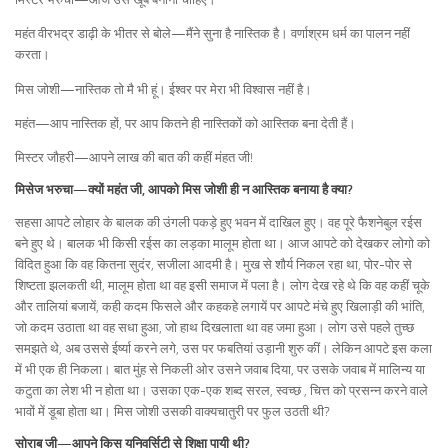
महंत वीरभद्र डाढ़ी के भीतर से बोले—मैंने सुना है नास्तिक है। वर्णाश्रम धर्म का पालन नहीं
करता।
मिस जोशी—नास्तिक तो मै भी हूं। ईश्वर पर मेरा भी विश्वास नहीं है।
महंत—आप नास्तिक हों, पर आप कितने ही नास्तिकों को आस्तिक बना देती हैं।
मिस्टर जौहरी—आपने लाख की बात की कहीं मंहत जी!
मिसेज भरुचा—क्यों महंत जी, आपको मिस जोशी ही न आस्तिक बनाया है क्या?
सहसा आपटे लोहार के बालक की उंगली पकड़े हुए भवन में दाखिल हुए। वह पूरे फैशनेबुल रईस
बने हुए थे। बालक भी किसी रईस का लड़का मालूम होता था। आज आपटे को देखकर लोगो को
विदित हुआ कि वह कितना सुदंर, सजीला आदमी है। मुख से शौर्य निकल रहा था, पोर-पोर से
शिष्टता झलकती थी, मालूम होता था वह इसी समाज में पला है। लोग देख रहे थे कि वह कहीं चूके
और तालियां बजायें, कही कदम फिसले और कहकहे लगायें पर आपटे मंचे हुए खिलाड़ी की भांति,
जो कदम उठाता था वह सधा हुआ, जो हाथ दिखलाता था वह जमा हुआ। लोग उसे पहले तुच्छ
समझते थे, अब उससे ईर्ष्या करने लगे, उस पर फबतियां उड़ानी शुरु कीं। लेकिन आपटे इस कला
में भी एक ही निकला। बात मुंह से निकली ओर उसने जवाब दिया, पर उसके जवाब में मालिन्य या
कटुता का लेश भी न होता था। उसका एक-एक शब्द सरल, स्वच्छ , चित्त को प्रसन्न करने वाले
भावों में डूबा होता था। मिस जोशी उसकी वाक्यचातुरी पर फुल उठती थी?
सोराब जी—आपने किस यूनिवर्सिटी से शिक्षा पायी थी?