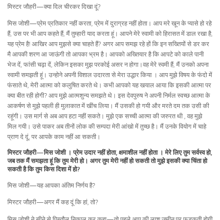
मिस्टर जौहरी—क्या दिल चीरकर दिखा दूं?
मिस जोशी—प्रेम प्रतिकार नहीं करता, प्रेम में दुराग्रह नहीं होता। आप मरे खून के प्यासे हो रहे
हैं, उस पर भी आप कहते हैं, मैं तुम्हारी याद करता हूं। आपने मेरे स्वामी को हिरासत में डाल रखा है,
यह प्रेम है! आखिर आप मुझसे क्या चाहते हैं? अगर आप समझ रहे हों कि इन सख्तियों से डर कर
मै आपकी शरण आ जाऊंगी तो आपका भ्रम है। आपको अख्तियार है कि आपटे को काले पानी
भेज दें, फांसी चढ़ा दें, लेकिन इसका मुझ परकोई असर न होगा।वह मेरे स्वमी हैं, मैं उनको अपना
स्वामी समझती हूं। उन्होने अपनी विशाल उदारता से मेरा उद्धार किया । आप मुझे विषय के फंदो में
फंसाते थे, मेरी आत्मा को कलुषित करते थे। कभी आपको यह खयाल आया कि इसकी आत्मा पर
क्या बीत रही होगी? आप मुझे आत्मशुन्य समझते थे। इस देवपुरुष ने अपनी निर्मल स्वच्छ आत्मा के
आकर्षण से मुझे पहली ही मुलाकात में खींच लिया। मैं उसकी हो गयी और मरते दम तक उसी की
रहूंगी। उस मार्ग से अब आप हटा नहीं सकते। मुझे एक सच्ची आत्मा की जरुरत थी , वह मुझे
मिल गयी। उसे पाकर अब तीनों लोक की सम्पदा मेरी आंखो में तुच्छ है। मैं उनके वियोग में चाहे
प्राण दे दूं, पर आपके काम नहीं आ सकती।
मिस्टर जौहरी—मिस जोशी । प्रेम उदार नहीं होता, क्षमाशील नहीं होता । मेरे लिए तुम सर्वस्व हो,
जब तक मैं समझता हूं कि तुम मेरी हो। अगर तुम मेरी नहीं हो सकती तो मुझे इसकी क्या चिंता हो
सकती है कि तुम किस दिशा में हो?
मिस जोशी—यह आपका अंतिम निर्णय है?
मिस्टर जौहरी—अगर मैं कह दूं कि हां, तो?
मिस जोशी ने सीने से पिस्तौल निकाल कर कहा—तो पहले आप की लाश जमीन पर फडकती होगी