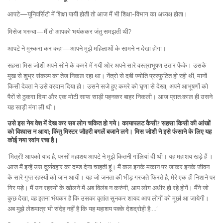
आपटे—यूनिवर्सिटी में शिक्षा पायी होती तो आज मैं भी शिक्षा-विभाग का अध्यक्ष होता।
मिसेज भरुचा—मैं तो आपको भयंककर जंतु समझती थी?
आपटे ने मुस्करा कर कहा—आपने मुझे महिलाओं के सामने न देखा होगा।
सहसा मिस जोशी अपने सोने के कमरे में गयी ओर अपने सारे वस्त्राभूषण उतार फेंके। उसके
मुख से शुभ्र संकल्प का तेज निकल रहा था। नेंत्रो से दबी ज्योति प्रस्फुटित हो रही थी, मानों
किसी देवता ने उसे वरदान दिया हो। उसने सजे हुए कमरे को घृणा से देखा, अपने आभूषणों को
पैरों से ठुकरा दिया और एक मोटी साफ साड़ी पहनकर बाहर निकली। आज प्रात:काल ही उसने
यह साड़ी मंगा ली थी।
उसे इस नेय वेश में देख कर सब लोग चकित हो गये। कायापलट कैसी? सहसा किसी की आंखों
को विश्वास न आया; किंतु मिस्टर जौहरी बगलें बजाने लगे। मिस जोशी ने इसे फंसाने के लिए यह
कोई नया स्वांग रचा है।
‘मित्रों! आपको याद है, परसों महाशय आपटे ने मुझे कितनी गांलियां दी थी। यह महाशय खड़े हैं ।
आज मैं इन्हें उस दुर्व्यवहार का दण्ड देना चाहती हूं। मैं कल इनके मकान पर जाकर इनके जीवन
के सारे गुप्त रहस्यों को जान आयी। यह जो जनता की भीड़ गरजते फिरते है, मेरे एक ही निशाने पर
गिर पड़े। मैं उन रहस्यों के खोलने में अब विलंब न करुंगी, आप लोग अधीर हो रहे होगें। मैंने जो
कुछ देखा, वह इतना भंयकर है कि उसका वृतांत सुनकर शायद आप लोगों को मूर्छा आ जायेगी।
अब मुझे लेशमात्र भी संदेह नहीं है कि यह महाशय पक्के देशद्रोही है….’