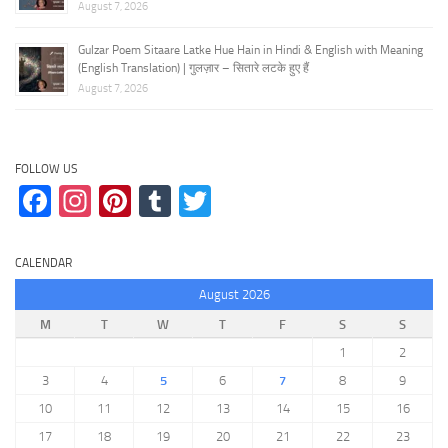
August 7, 2026
Gulzar Poem Sitaare Latke Hue Hain in Hindi & English with Meaning
(English Translation) | गुलज़ार – सितारे लटके हुए हैं
August 7, 2026
FOLLOW US
Facebook
Instagram
Pinterest
Tumblr
Twitter
CALENDAR
August 2026
M
T
W
T
F
S
S
1
2
3
4
5
6
7
8
9
10
11
12
13
14
15
16
17
18
19
20
21
22
23