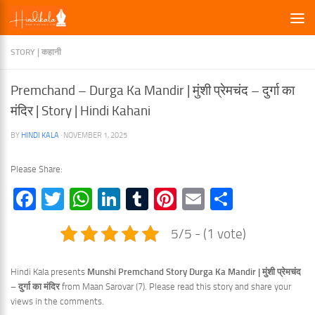
×
Skip to content
STORY | कहानी
Premchand – Durga Ka Mandir | मुंशी प्रेमचंद – दुर्गा का
मंदिर | Story | Hindi Kahani
BY
HINDI KALA
·
NOVEMBER 1, 2025
Please Share:
Facebook
Twitter
WhatsApp
LinkedIn
Tumblr
Pinterest
Email
Share
5/5 - (1 vote)
Hindi Kala presents
Munshi Premchand Story Durga Ka Mandir | मुंशी प्रेमचंद
–
दुर्गा का मंदिर
from Maan Sarovar (7). Please read this story and share your
views in the comments.