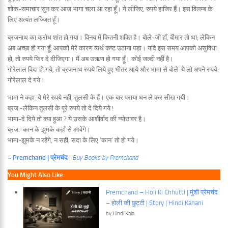
शोक-समाचार सुन कर आज भागा चला आ रहा हूँ। ये लीजिए, रुपये हाजिर हैं। इस विलम्ब के
लिए अत्यंत लज्जित हूँ।
ब्रजनाथ का क्रोध शांत हो गया। विनय में कितनी शक्ति है। बोले-जी हाँ, बीमार तो था; लेकिन
अब अच्छा हो गया हूँ, आपको मेरे कारण व्यर्थ कष्ट उठाना पड़ा। यदि इस समय आपको असुविधा
हो, तो रुपये फिर दे दीजिएगा। मैं अब उऋण हो गया हूँ। कोई जल्दी नहीं है।
गोरेलाल विदा हो गये, तो ब्रजनाथ रुपये लिये हुए भीतर आये और भामा से बोले-ये लो अपने रुपये;
गोरेलाल दे गये।
भामा ने कहा-ये मेरे रुपये नहीं, तुलसी के हैं। एक बार पराया धन ले कर सीख गयी।
ब्रज.-लेकिन तुलसी के पूरे रुपये तो दे दिये गये !
भामा-दे दिये तो क्या हुआ ? ये उसके आशीर्वाद की न्योछावर है।
ब्रज.-कान के झुमके कहाँ से आवेंगे।
भामा-झुमके न रहेंगे, न सही, सदा के लिए ‘कान’ तो हो गये।
~ Premchand | प्रेमचंद
|
Buy Books by Premchand
You Might Also Like:
Premchand – Holi Ki Chhutti | मुंशी प्रेमचंद
– होली की छुट्टी | Story | Hindi Kahani
by Hindi Kala