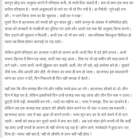
कानून छोड़ कर अनुवाद करने में परिश्रम करूँ, तो रुपये मिल सकते हैं। कम से कम एक मास का
कठिन परिश्रम है। सस्ते अनुवादकों के मारे दर भी तो गिर गयी है। हा निर्दयी ! तूने बड़ी दगा
की। न जाने किस जन्म का बैर चुकाया। कहीं का न रखा !
दूसरे दिन से ब्रजनाथ को रुपयों की धुन सवार हुई। सवेरे कानून के लेक्चर में सम्मिलित होते,
संध्या को कचहरी से तजबीजों का पुलिंदा घर लाते और आधी रात तक बैठे अनुवाद किया करते।
सिर उठाने की मुहलत न मिलती। कभी एक-दो भी बज जाते। जब मस्तिष्क बिलकुल शिथिल हो
जाता तब विवश होकर चारपाई पर पड़ रहते।
लेकिन इतने परिश्रम का अभ्यास न होने के कारण कभी-कभी सिर में दर्द होने लगता। कभी
पाचन-क्रिया में विघ्न पड़ जाता, कभी ज्वर चढ़ आता। तिस पर भी वह मशीन की तरह काम में
लगे रहते। भामा कभी-कभी झुँझला कर कहती-अजी, लेट भी रहो; बड़े धर्मात्मा बने हो। तुम्हारे
जैसे दस-पाँच आदमी और होते, तो संसार का काम ही बन्द हो जाता। ब्रजनाथ इस बाधाकारी
व्यंग्य का उत्तर न देते, दिन निकलते ही फिर वही चरखा ले बैठते।
यहाँ तक कि तीन सप्ताह बीत गये और पचीस रुपये हाथ आ गये। ब्रजनाथ सोचते थे-दो-तीन
दिन में बेड़ा पार है; लेकिन इक्कीसवें दिन उन्हें प्रचंड ज्वर चढ़ आया और तीन दिन तक न उतरा।
छुट्टी लेनी पड़ी, शय्यासेवी बन गये। भादों का महीना था। भामा ने समझा, पित्त का प्रकोप है।
लेकिन जब एक सप्ताह तक डाक्टर की औषधि सेवन करने पर भी ज्वर न उतरा तब घबरायी।
ब्रजनाथ प्रायः ज्वर में बक-झक भी करने लगते। भामा सुन कर डर के मारे कमरे में से भाग
जाती। बच्चों को पकड़ कर दूसरे कमरे में बन्द कर देती। अब उसे शंका होने लगती थी कि कहीं
यह कष्ट उन्हीं रुपयों के कारण तो नहीं भोगना पड़ रहा है ! कौन जाने, रुपयेवाले ने कुछ कर-धर
दिया हो ! जरूर यही बात है, नहीं तो औषधि से लाभ क्यों नहीं होता ?