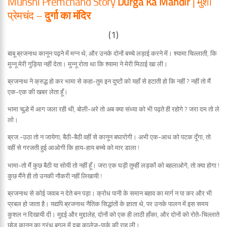
Munshi Premchand Story
Durga Ka Mandir
| मुंशी
प्रेमचंद –
दुर्गा का मंदिर
(1)
बाबू ब्रजनाथ कानून पढ़ने में मग्न थे, और उनके दोनों बच्चे लड़ाई करने में। श्यामा चिल्लाती, कि
मुन्नू मेरी गुड़िया नहीं देता। मुन्नू रोता था कि श्यामा ने मेरी मिठाई खा ली।
ब्रजनाथ ने क्रुद्ध हो कर भामा से कहा-तुम इन दुष्टों को यहाँ से हटाती हो कि नहीं ? नहीं तो मैं
एक-एक की खबर लेता हूँ।
भामा चूल्हे में आग जला रही थी, बोली-अरे तो अब क्या संध्या को भी पढ़ते ही रहोगे ? जरा दम तो ले
लो।
ब्रज.-उठा तो न जायेगा; बैठी-बैठी वहीं से कानून बघारोगी। अभी एक-आध को पटक दूँगा, तो
वहीं से गरजती हुई आओगी कि हाय-हाय बच्चे को मार डाला !
भामा-तो मैं कुछ बैठी या सोयी तो नहीं हूँ। जरा एक घड़ी तुम्हीं लड़कों को बहलाओगे, तो क्या होगा !
कुछ मैंने ही तो उनकी नौकरी नहीं लिखायी !
ब्रजनाथ से कोई जवाब न देते बन पड़ा। क्रोध पानी के समान बहाव का मार्ग न पा कर और भी
प्रबल हो जाता है। यद्यपि ब्रजनाथ नैतिक सिद्धांतों के ज्ञाता थे, पर उनके पालन में इस समय
कुशल न दिखायी दी। मुद्दई और मुद्दालेह, दोनों को एक ही लाठी हाँका, और दोनों को रोते-चिल्लाते
छोड़ कानून का ग्रंथ बगल में दबा कालेज-पार्क की राह ली।