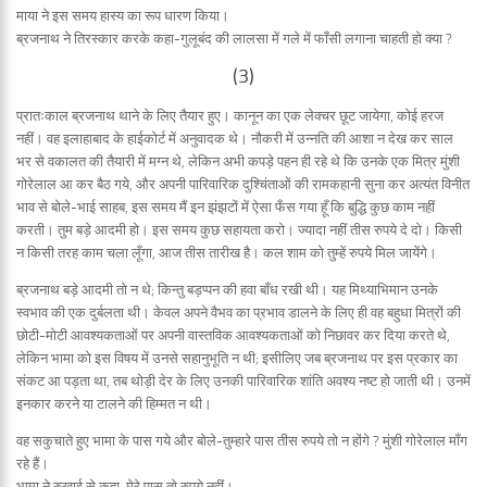
माया ने इस समय हास्य का रूप धारण किया।
ब्रजनाथ ने तिरस्कार करके कहा-गुलूबंद की लालसा में गले में फाँसी लगाना चाहती हो क्या ?
(3)
प्रातःकाल ब्रजनाथ थाने के लिए तैयार हुए। कानून का एक लेक्चर छूट जायेगा, कोई हरज
नहीं। वह इलाहाबाद के हाईकोर्ट में अनुवादक थे। नौकरी में उन्नति की आशा न देख कर साल
भर से वकालत की तैयारी में मग्न थे, लेकिन अभी कपड़े पहन ही रहे थे कि उनके एक मित्र मुंशी
गोरेलाल आ कर बैठ गये, और अपनी पारिवारिक दुश्चिंताओं की रामकहानी सुना कर अत्यंत विनीत
भाव से बोले-भाई साहब, इस समय मैं इन झंझटों में ऐसा फँस गया हूँ कि बुद्धि कुछ काम नहीं
करती। तुम बड़े आदमी हो। इस समय कुछ सहायता करो। ज्यादा नहीं तीस रुपये दे दो। किसी
न किसी तरह काम चला लूँगा, आज तीस तारीख है। कल शाम को तुम्हें रुपये मिल जायेंगे।
ब्रजनाथ बड़े आदमी तो न थे; किन्तु बड़प्पन की हवा बाँध रखी थी। यह मिथ्याभिमान उनके
स्वभाव की एक दुर्बलता थी। केवल अपने वैभव का प्रभाव डालने के लिए ही वह बहुधा मित्रों की
छोटी-मोटी आवश्यकताओं पर अपनी वास्तविक आवश्यकताओं को निछावर कर दिया करते थे,
लेकिन भामा को इस विषय में उनसे सहानुभूति न थी; इसीलिए जब ब्रजनाथ पर इस प्रकार का
संकट आ पड़ता था, तब थोड़ी देर के लिए उनकी पारिवारिक शांति अवश्य नष्ट हो जाती थी। उनमें
इनकार करने या टालने की हिम्मत न थी।
वह सकुचाते हुए भामा के पास गये और बोले-तुम्हारे पास तीस रुपये तो न होंगे ? मुंशी गोरेलाल माँग
रहे हैं।
भामा ने रुखाई से कहा-मेरे पास तो रुपये नहीं।