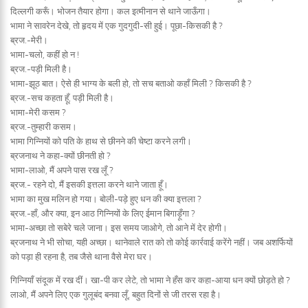
दिल्लगी करूँ। भोजन तैयार होगा। कल इत्मीनान से थाने जाऊँगा।
भामा ने सावरेन देखे, तो हृदय में एक गुदगुदी-सी हुई। पूछा-किसकी है ?
ब्रज.-मेरी।
भामा-चलो, कहीं हो न !
ब्रज.-पड़ी मिली है।
भामा-झूठ बात। ऐसे ही भाग्य के बली हो, तो सच बताओ कहाँ मिली ? किसकी है ?
ब्रज.-सच कहता हूँ, पड़ी मिली है।
भामा-मेरी कसम ?
ब्रज.-तुम्हारी कसम।
भामा गिन्नियों को पति के हाथ से छीनने की चेष्टा करने लगी।
ब्रजनाथ ने कहा-क्यों छीनती हो ?
भामा-लाओ, मैं अपने पास रख लूँ ?
ब्रज.- रहने दो, मैं इसकी इत्तला करने थाने जाता हूँ।
भामा का मुख मलिन हो गया। बोली-पड़े हुए धन की क्या इत्तला ?
ब्रज.-हाँ, और क्या, इन आठ गिन्नियों के लिए ईमान बिगाड़ूँगा ?
भामा-अच्छा तो सबेरे चले जाना। इस समय जाओगे, तो आने में देर होगी।
ब्रजनाथ ने भी सोचा, यही अच्छा। थानेवाले रात को तो कोई कार्रवाई करेंगे नहीं। जब अशर्फियों
को पड़ा ही रहना है, तब जैसे थाना वैसे मेरा घर।
गिन्नियाँ संदूक में रख दीं। खा-पी कर लेटे, तो भामा ने हँस कर कहा-आया धन क्यों छोड़ते हो ?
लाओ, मैं अपने लिए एक गुलूबंद बनवा लूँ, बहुत दिनों से जी तरस रहा है।