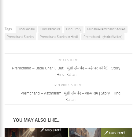
Tags:
Hindi Kahani
Hindi Kahaniya
Hindi Story
Munshi Premchand Stories
Premchand Stories
Premchand Stories in Hindi
Premchand | प्रेमचंद (Writer)
NEXT STORY
Premchand – Bade Ghar Ki Beti | मुंशी प्रेमचंद – बड़े घर की बेटी | Story
| Hindi Kahani
PREVIOUS STORY
Premchand – Aatmaram | मुंशी प्रेमचंद – आत्माराम | Story | Hindi
Kahani
YOU MAY ALSO LIKE...