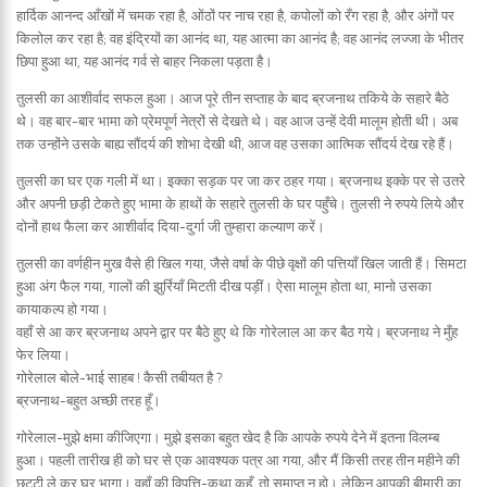
हार्दिक आनन्द आँखों में चमक रहा है, ओंठों पर नाच रहा है, कपोलों को रँग रहा है, और अंगों पर
किलोल कर रहा है; वह इंद्रियों का आनंद था, यह आत्मा का आनंद है; वह आनंद लज्जा के भीतर
छिपा हुआ था, यह आनंद गर्व से बाहर निकला पड़ता है।
तुलसी का आशीर्वाद सफल हुआ। आज पूरे तीन सप्ताह के बाद ब्रजनाथ तकिये के सहारे बैठे
थे। वह बार-बार भामा को प्रेमपूर्ण नेत्रों से देखते थे। वह आज उन्हें देवी मालूम होती थी। अब
तक उन्होंने उसके बाह्य सौंदर्य की शोभा देखी थी, आज वह उसका आत्मिक सौंदर्य देख रहे हैं।
तुलसी का घर एक गली में था। इक्का सड़क पर जा कर ठहर गया। ब्रजनाथ इक्के पर से उतरे
और अपनी छड़ी टेकते हुए भामा के हाथों के सहारे तुलसी के घर पहुँचे। तुलसी ने रुपये लिये और
दोनों हाथ फैला कर आशीर्वाद दिया-दुर्गा जी तुम्हारा कल्याण करें।
तुलसी का वर्णहीन मुख वैसे ही खिल गया, जैसे वर्षा के पीछे वृक्षों की पत्तियाँ खिल जाती हैं। सिमटा
हुआ अंग फैल गया, गालों की झुर्रियाँ मिटती दीख पड़ीं। ऐसा मालूम होता था, मानो उसका
कायाकल्प हो गया।
वहाँ से आ कर ब्रजनाथ अपने द्वार पर बैठे हुए थे कि गोरेलाल आ कर बैठ गये। ब्रजनाथ ने मुँह
फेर लिया।
गोरेलाल बोले-भाई साहब ! कैसी तबीयत है ?
ब्रजनाथ-बहुत अच्छी तरह हूँ।
गोरेलाल-मुझे क्षमा कीजिएगा। मुझे इसका बहुत खेद है कि आपके रुपये देने में इतना विलम्ब
हुआ। पहली तारीख ही को घर से एक आवश्यक पत्र आ गया, और मैं किसी तरह तीन महीने की
छुट्टी ले कर घर भागा। वहाँ की विपत्ति-कथा कहूँ, तो समाप्त न हो। लेकिन आपकी बीमारी का