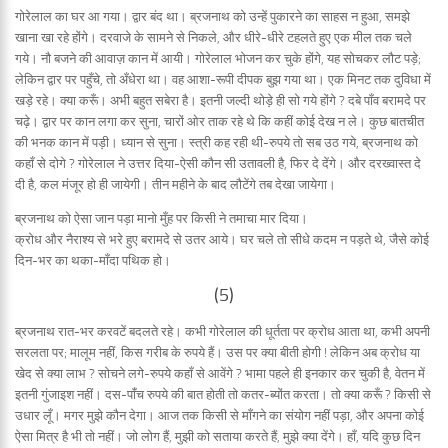
गोरेलाल का घर आ गया। द्वार बंद था। ब्रजनाथ को उन्हें पुकारने का साहस न हुआ, समझे
खाना खा रहे होंगे। दरवाजे के सामने से निकले, और धीरे-धीरे टहलते हुए एक मील तक चले
गये। नौ बजने की आवाज़ कान में आयी। गोरेलाल भोजन कर चुके होंगे, यह सोचकर लौट पड़े;
लेकिन द्वार पर पहुँचे, तो अँधेरा था। वह आशा-रूपी दीपक बुझ गया था। एक मिनट तक दुविधा में
खड़े रहे। क्या करूँ। अभी बहुत सबेरा है। इतनी जल्दी थोड़े ही सो गये होंगे ? दबे पाँव बरामदे पर
चढ़े। द्वार पर कान लगा कर सुना, चारों ओर ताक रहे थे कि कहीं कोई देख न ले। कुछ बातचीत
की भनक कान में पड़ी। ध्यान से सुना। स्त्री कह रही थी-रुपये तो सब उठ गये, ब्रजनाथ को
कहाँ से दोगे ? गोरेलाल ने उत्तर दिया-ऐसी कौन सी उतावली है, फिर दे देंगे। और दरख्वास्त दे
दी है, कल मंजूर हो ही जायेगी। तीन महीने के बाद लौटेंगे तब देखा जायेगा।
ब्रजनाथ को ऐसा जान पड़ा मानो मुँह पर किसी ने तमाचा मार दिया।
क्रोध और नैराश्य से भरे हुए बरामदे से उतर आये। घर चले तो सीधे कदम न पड़ते थे, जैसे कोई
दिन-भर का थका-माँदा पथिक हो।
(5)
ब्रजनाथ रात-भर करवटें बदलते रहे। कभी गोरेलाल की धूर्तता पर क्रोध आता था, कभी अपनी
सरलता पर; मालूम नहीं, किस गरीब के रुपये हैं। उस पर क्या बीती होगी ! लेकिन अब क्रोध या
खेद से क्या लाभ ? सोचने लगे-रुपये कहाँ से आवेंगे ? भामा पहले ही इनकार कर चुकी है, वेतन में
इतनी गुंजाइश नहीं। दस-पांँच रुपये की बात होती तो कतर-ब्योंत करता। तो क्या करूँ ? किसी से
उधार लूँ। मगर मुझे कौन देगा। आज तक किसी से माँगने का संयोग नहीं पड़ा, और अपना कोई
ऐसा मित्र है भी तो नहीं। जो लोग हैं, मुझी को सताया करते हैं, मुझे क्या देंगे। हाँ, यदि कुछ दिन