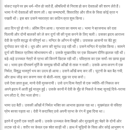
संकट पड़ने पर हम धर्म-भीरु हो जाते हैं, औषधियों से निराश हो कर देवताओं की शरण लेते हैं।
भामा ने भी देवताओं की शरण ली। वह जन्माष्टमी, शिवरात्रि और तीज के सिवा कोई व्रत न
रखती थी। इस बार उसने नवरात्रा का कठिन व्रत शुरू किया।
आठ दिन पूरे हो गये। अंतिम दिन आया। प्रभात का समय था। भामा ने ब्रजनाथ को दवा
पिलायी और दोनों बालकों को ले कर दुर्गा जी की पूजा करने के लिए चली। उसका हृदय आराध्य
देवी के प्रति श्रद्धा से परिपूर्ण था। मन्दिर के आँगन में पहुँची। उपासक आसनों पर बैठे हुए
दुर्गापाठ कर रहे थे। धूप और अगर की सुगंध उड़ रही थी। उसने मन्दिर में प्रवेश किया। सामने
दुर्गा की विशाल प्रतिमा शोभायमान थी। उसके मुखारविंद पर एक विलक्षण दीप्ति झलक रही थी।
बड़े-बड़े उज्ज्वल नेत्रों से प्रभा की किरणें छिटक रही थीं। पवित्रता का एक समाँ-सा छाया हुआ
था। भामा इस दीप्तवर्ण मूर्ति के सम्मुख सीधी आँखों से ताक न सकी। उसके अन्तःकरण में एक
निर्मल, विशुद्ध भावपूर्ण भय का उदय हो आया। उसने आँखें बन्द कर लीं। घुटनों के बल बैठ गयी,
और हाथ जोड़ कर करुण स्वर से बोली-माता, मुझ पर दया करो।
उसे ऐसा ज्ञात हुआ, मानो देवी मुस्करायी। उसे उन दिव्य नेत्रों से एक ज्योति-सी निकल कर
अपने हृदय में आती हुई मालूम हुई। उसके कानों में देवी के मुँह से निकले ये शब्द सुनाई दिये-पराया
धन लौटा दे, तेरा भला होगा।
भामा उठ बैठी। उसकी आँखों में निर्मल भक्ति का आभास झलक रहा था। मुखमंडल से पवित्र
प्रेम बरसा पड़ता था। देवी ने कदाचित् उसे अपनी प्रभा के रंग में डुबा दिया था।
इतने में दूसरी एक स्त्री आयी। उसके उज्ज्वल केश बिखरे और मुरझाये हुए चेहरे के दोनों ओर
लटक रहे थे। शरीर पर केवल एक श्वेत साड़ी थी। हाथ में चूड़ियों के सिवा और कोई आभूषण न