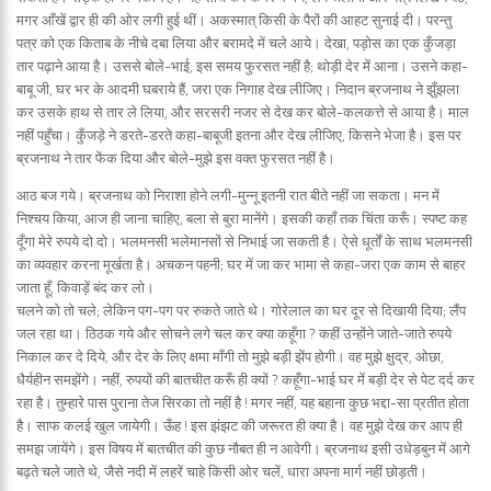
मगर आँखें द्वार ही की ओर लगी हुई थीं। अकस्मात् किसी के पैरों की आहट सुनाई दी। परन्तु
पत्र को एक किताब के नीचे दबा लिया और बरामदे में चले आये। देखा, पड़ोस का एक कुँजड़ा
तार पढ़ाने आया है। उससे बोले-भाई, इस समय फुरसत नहीं है; थोड़ी देर में आना। उसने कहा-
बाबू जी, घर भर के आदमी घबराये हैं, जरा एक निगाह देख लीजिए। निदान ब्रजनाथ ने झुँझला
कर उसके हाथ से तार ले लिया, और सरसरी नजर से देख कर बोले-कलकत्ते से आया है। माल
नहीं पहुँचा। कुँजड़े ने डरते-डरते कहा-बाबूजी इतना और देख लीजिए, किसने भेजा है। इस पर
ब्रजनाथ ने तार फेंक दिया और बोले-मुझे इस वक्त फुरसत नहीं है।
आठ बज गये। ब्रजनाथ को निराशा होने लगी-मुन्नू इतनी रात बीते नहीं जा सकता। मन में
निश्चय किया, आज ही जाना चाहिए, बला से बुरा मानेंगे। इसकी कहाँ तक चिंता करूँ। स्पष्ट कह
दूँगा मेरे रुपये दो दो। भलमनसी भलेमानसों से निभाई जा सकती है। ऐसे धूर्तों के साथ भलमनसी
का व्यवहार करना मूर्खता है। अचकन पहनी; घर में जा कर भामा से कहा-जरा एक काम से बाहर
जाता हूँ, किवाड़ें बंद कर लो।
चलने को तो चले; लेकिन पग-पग पर रुकते जाते थे। गोरेलाल का घर दूर से दिखायी दिया; लैंप
जल रहा था। ठिठक गये और सोचने लगे चल कर क्या कहूँगा ? कहीं उन्होंने जाते-जाते रुपये
निकाल कर दे दिये, और देर के लिए क्षमा माँगी तो मुझे बड़ी झेंप होगी। वह मुझे क्षुद्र, ओछा,
धैर्यहीन समझेंगे। नहीं, रुपयों की बातचीत करूँ ही क्यों ? कहूँगा-भाई घर में बड़ी देर से पेट दर्द कर
रहा है। तुम्हारे पास पुराना तेज सिरका तो नहीं है ! मगर नहीं, यह बहाना कुछ भद्दा-सा प्रतीत होता
है। साफ कलई खुल जायेगी। ऊँह ! इस झंझट की जरूरत ही क्या है। वह मुझे देख कर आप ही
समझ जायेंगे। इस विषय में बातचीत की कुछ नौबत ही न आवेगी। ब्रजनाथ इसी उधेड़बुन में आगे
बढ़ते चले जाते थे, जैसे नदी में लहरें चाहे किसी ओर चलें, धारा अपना मार्ग नहीं छोड़ती।