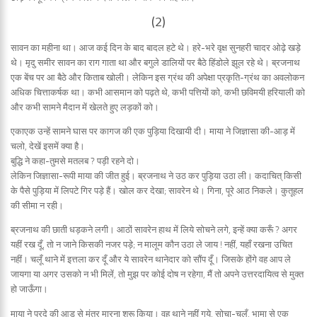
(2)
सावन का महीना था। आज कई दिन के बाद बादल हटे थे। हरे-भरे वृक्ष सुनहरी चादर ओढ़े खड़े
थे। मृदु समीर सावन का राग गाता था और बगुले डालियों पर बैठे हिंडोले झूल रहे थे। ब्रजनाथ
एक बेंच पर आ बैठे और किताब खोली। लेकिन इस ग्रंथ की अपेक्षा प्रकृति-ग्रंथ का अवलोकन
अधिक चित्ताकर्षक था। कभी आसमान को पढ़ते थे, कभी पत्तियों को, कभी छविमयी हरियाली को
और कभी सामने मैदान में खेलते हुए लड़कों को।
एकाएक उन्हें सामने घास पर कागज की एक पुड़िया दिखायी दी। माया ने जिज्ञासा की-आड़ में
चलो, देखें इसमें क्या है।
बुद्धि ने कहा-तुमसे मतलब ? पड़ी रहने दो।
लेकिन जिज्ञासा-रूपी माया की जीत हुई। ब्रजनाथ ने उठ कर पुड़िया उठा ली। कदाचित् किसी
के पैसे पुड़िया में लिपटे गिर पड़े हैं। खोल कर देखा; सावरेन थे। गिना, पूरे आठ निकले। कुतूहल
की सीमा न रही।
ब्रजनाथ की छाती धड़कने लगी। आठों सावरेन हाथ में लिये सोचने लगे, इन्हें क्या करूँ ? अगर
यहीं रख दूँ, तो न जाने किसकी नजर पड़े; न मालूम कौन उठा ले जाय ! नहीं, यहाँ रखना उचित
नहीं। चलूँ थाने में इत्तला कर दूँ और ये सावरेन थानेदार को सौंप दूँ। जिसके होंगे वह आप ले
जायगा या अगर उसको न भी मिलें, तो मुझ पर कोई दोष न रहेगा, मैं तो अपने उत्तरदायित्व से मुक्त
हो जाऊँगा।
माया ने परदे की आड़ से मंत्र मारना शुरू किया। वह थाने नहीं गये, सोचा-चलूँ, भामा से एक