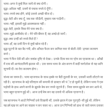
भामा-अगर वे तुम्हें मिल जायें तो क्या दोगी।
वृद्धा-अधिक नहीं, उसमें से पचास रुपये दे दूँगी।
भामा-रुपये क्या होंगे, कोई उससे अच्छी चीज दो।
वृद्धा-बेटी और क्या दूँ, जब तक जीऊँगी, तुम्हारा यश गाऊँगी।
भामा-नहीं, इसकी मुझे आवश्यकता नहीं।
वृद्धा-बेटी, इसके सिवा मेरे पास क्या है।
भामा-मुझे आशीर्वाद दो। मेरे पति बीमार हैं, वह अच्छे हो जायँ।
वृद्धा-क्या उन्हीं को रुपये मिले हैं ?
भामा-हाँ, वह उसी दिन से तुम्हें खोज रहे हैं।
वृद्धा घुटनों के बल बैठ गयी, और आँचल फैला कर कम्पित स्वर से बोली-देवी ! इनका कल्याण
करो।
भामा ने फिर देवी की ओर सशंक दृष्टि से देखा। उनके दिव्य रूप पर प्रेम का प्रकाश था। आँखों
में दया की आनंददायिनी झलक थी। उस समय भामा के अंतःकरण में कहीं स्वर्गलोक से यह ध्वनि
सुनायी दी-जा तेरा कल्याण होगा।
संध्या का समय है। भामा ब्रजनाथ के साथ इक्के पर बैठी तुलसी के घर, उसकी थाती लौटाने जा
रही है। ब्रजनाथ के बड़े परिश्रम की कमायी तो डाक्टर की भंेट हो चुकी है, लेकिन भामा ने एक
पड़ोसी के हाथ अपने कानों के झुमके बेच कर रुपये जुटाये हैं। जिस समय झुमके बन कर आये थे,
भामा बहुत प्रसन्न हुई थी। आज उन्हें बेच कर वह उससे भी अधिक प्रसन्न है।
जब ब्रजनाथ ने आठों गिन्नियाँ उसे दिखायी थीं, उसके हृदय में एक गुदगुदी-सी हुई थी; लेकिन
यह हर्ष मुख पर आने का साहस न कर सका था। आज उन गिन्नियों को हाथ से जाते समय उसका