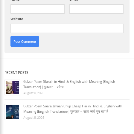
Website
RECENT POSTS
Gulzar Poem Sketch in Hindi & English with Meaning (English
Translation) | गुलज़ार – स्केच
August 8, 2026
Gulzar Poem Saara Jahaan Chup Chaap Hai in Hindi & English with
Meaning (English Translation) | गुलज़ार – सारा जहाँ चुप चाप हैं
August 8, 2026