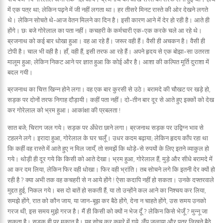
में एक पत्र था; लेकिन पढ़ने में जी नहीं लगता था। हर तीसरे मिनट रास्ते की ओर देखने लगते
थे। लेकिन सोचते थे-आज वेतन मिलने का दिन है। इसी कारण आने में देर हो रही है। आते ही
होंगे। छः बजे गोरेलाल का पता नहीं। कचहरी के कर्मचारी एक-एक करके चले आ रहे थे।
ब्रजनाथ को कई बार धोखा हुआ। वह आ रहे हैं। जरूर वही हैं। वैसी ही अचकन है। वैसी ही
टोपी है। चाल भी वही है। हाँ, वही हैं, इसी तरफ आ रहे हैं। अपने हृदय से एक बोझा-सा उतरता
मालूम हुआ; लेकिन निकट आने पर ज्ञात हुआ कि कोई और है। आशा की कल्पित मूर्ति दुराशा में
बदल गयी।
ब्रजनाथ का चित्त खिन्न होने लगा। वह एक बार कुरसी से उठे। बरामदे की चौखट पर खड़े हो,
सड़क पर दोनों तरफ निगाह दौड़ायी। कहीं पता नहीं। दो-तीन बार दूर से आते हुए इक्कों को देख
कर गोरेलाल को भ्रम हुआ। आकांक्षा की प्रबलता !
सात बजे; चिराग जल गये। सड़क पर अँधेरा छाने लगा। ब्रजनाथ सड़क पर उद्विग्न भाव से
टहलने लगे। इरादा हुआ, गोरेलाल के घर चलूँ। उधर कदम बढ़ाया; लेकिन हृदय काँप रहा था
कि कहीं वह रास्ते में आते हुए न मिल जायँ, तो समझें कि थोड़े-से रुपयों के लिए इतने व्याकुल हो
गये। थोड़ी ही दूर गये कि किसी को आते देखा। भ्रम हुआ, गोरेलाल हैं, मुड़े और सीधे बरामदे में
आ कर दम लिया, लेकिन फिर वही धोखा। फिर वही भ्रांति। तब सोचने लगे कि इतनी देर क्यों हो
रही है ? क्या अभी तक वह कचहरी से न आये होंगे ! ऐसा कदापि नहीं हो सकता। उनके दफ्तरवाले
मुद्दत हुई, निकल गये। बस दो बातें हो सकती हैं, या तो उन्होंने कल आने का निश्चय कर लिया,
समझे होंगे, रात को कौन जाय, या जान-बूझ कर बैठे होंगे, देना न चाहते होंगे, उस समय उनको
गरज थी, इस समय मुझे गरज है। मैं ही किसी को क्यों न भेज दूँ ? लेकिन किसे भेजूँ ? मुन्नू जा
सकता है। सड़क ही पर मकान है। यह सोच कर कमरे में गये, लैंप जलाया और पत्र लिखने बैठे,