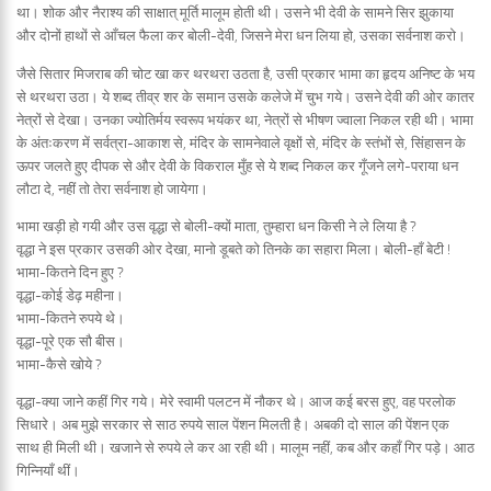
था। शोक और नैराश्य की साक्षात् मूर्ति मालूम होती थी। उसने भी देवी के सामने सिर झुकाया
और दोनों हाथों से आँचल फैला कर बोली-देवी, जिसने मेरा धन लिया हो, उसका सर्वनाश करो।
जैसे सितार मिजराब की चोट खा कर थरथरा उठता है, उसी प्रकार भामा का हृदय अनिष्ट के भय
से थरथरा उठा। ये शब्द तीव्र शर के समान उसके कलेजे में चुभ गये। उसने देवी की ओर कातर
नेत्रों से देखा। उनका ज्योतिर्मय स्वरूप भयंकर था, नेत्रों से भीषण ज्वाला निकल रही थी। भामा
के अंतःकरण में सर्वत्रा-आकाश से, मंदिर के सामनेवाले वृक्षों से, मंदिर के स्तंभों से, सिंहासन के
ऊपर जलते हुए दीपक से और देवी के विकराल मुँह से ये शब्द निकल कर गूँजने लगे-पराया धन
लौटा दे, नहीं तो तेरा सर्वनाश हो जायेगा।
भामा खड़ी हो गयी और उस वृद्धा से बोली-क्यों माता, तुम्हारा धन किसी ने ले लिया है ?
वृद्धा ने इस प्रकार उसकी ओर देखा, मानो डूबते को तिनके का सहारा मिला। बोली-हाँ बेटी !
भामा-कितने दिन हुए ?
वृद्धा-कोई डेढ़ महीना।
भामा-कितने रुपये थे।
वृद्धा-पूरे एक सौ बीस।
भामा-कैसे खोये ?
वृद्धा-क्या जाने कहीं गिर गये। मेरे स्वामी पलटन में नौकर थे। आज कई बरस हुए, वह परलोक
सिधारे। अब मुझे सरकार से साठ रुपये साल पेंशन मिलती है। अबकी दो साल की पेंशन एक
साथ ही मिली थी। खजाने से रुपये ले कर आ रही थी। मालूम नहीं, कब और कहाँ गिर पड़े। आठ
गिन्नियाँ थीं।