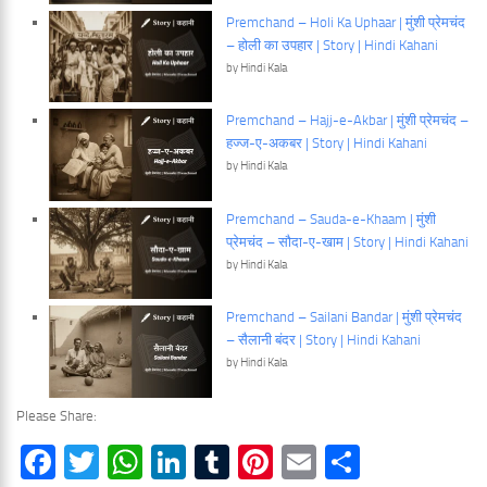
Premchand – Holi Ka Uphaar | मुंशी प्रेमचंद
– होली का उपहार | Story | Hindi Kahani
by Hindi Kala
Premchand – Hajj-e-Akbar | मुंशी प्रेमचंद –
हज्ज-ए-अकबर | Story | Hindi Kahani
by Hindi Kala
Premchand – Sauda-e-Khaam | मुंशी
प्रेमचंद – सौदा-ए-खाम | Story | Hindi Kahani
by Hindi Kala
Premchand – Sailani Bandar | मुंशी प्रेमचंद
– सैलानी बंदर | Story | Hindi Kahani
by Hindi Kala
Please Share:
Facebook
Twitter
WhatsApp
LinkedIn
Tumblr
Pinterest
Email
Share