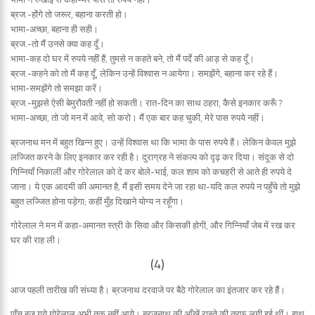
ब्रज.-होंगे तो जरूर, बहाना करती हो।
भामा-अच्छा, बहाना ही सही।
ब्रज.-तो मैं उनसे क्या कह दूँ।
भामा-कह दो घर में रुपये नहीं हैं, तुमसे न कहते बने, तो मैं पर्दे की आड़ से कह दूँ।
ब्रज.-कहने को तो मैं कह दूँ, लेकिन उन्हें विश्वास न आयेगा। समझेंगे, बहाना कर रहे हैं।
भामा-समझेंगे तो समझा करें।
ब्रज.-मुझसे ऐसी बेमुरौवती नहीं हो सकती। रात-दिन का साथ ठहरा, कैसे इनकार करूँ ?
भामा-अच्छा, तो जो मन में आवे, सो करो। मैं एक बार कह चुकी, मेरे पास रुपये नहीं।
ब्रजनाथ मन में बहुत खिन्न हुए। उन्हें विश्वास था कि भामा के पास रुपये हैं। लेकिन केवल मुझे
लज्जित करने के लिए इनकार कर रही है। दुराग्रह ने संकल्प को दृढ़ कर दिया। संदूक से दो
गिन्नियाँ निकालीं और गोरेलाल को दे कर बोले-भाई, कल शाम को कचहरी से आते ही रुपये दे
जाना। ये एक आदमी की अमानत है, मैं इसी समय देने जा रहा था-यदि कल रुपये न पहुँचे तो मुझे
बहुत लज्जित होना पड़ेगा; कहीं मुँह दिखाने योग्य न रहूँगा।
गोरेलाल ने मन में कहा-अमानत स्त्री के सिवा और किसकी होगी, और गिन्नियाँ जेब में रख कर
घर की राह ली।
(4)
आज पहली तारीख की संध्या है। ब्रजनाथ दरवाजे पर बैठे गोरेलाल का इंतजार कर रहे हैं।
पाँच बज गये गोरेलाल अभी तक नहीं आये। ब्रजनाथ की आँखें रास्ते की तरफ लगी हुई थीं। हाथ