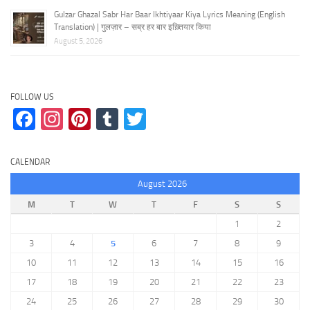
Gulzar Ghazal Sabr Har Baar Ikhtiyaar Kiya Lyrics Meaning (English
Translation) | गुलज़ार – सब्र हर बार इख़्तियार किया
August 5, 2026
FOLLOW US
Facebook
Instagram
Pinterest
Tumblr
Twitter
CALENDAR
August 2026
M
T
W
T
F
S
S
1
2
3
4
5
6
7
8
9
10
11
12
13
14
15
16
17
18
19
20
21
22
23
24
25
26
27
28
29
30