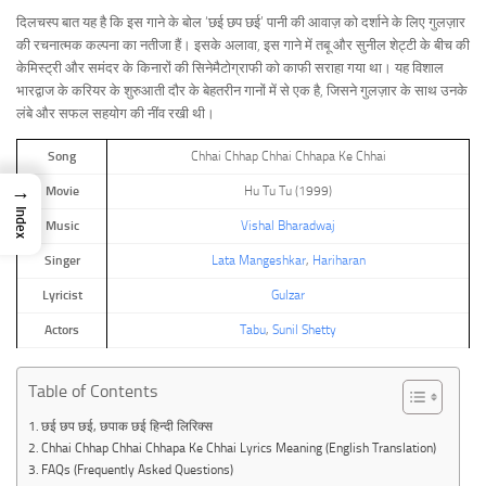
दिलचस्प बात यह है कि इस गाने के बोल ‘छई छप छई’ पानी की आवाज़ को दर्शाने के लिए गुलज़ार
की रचनात्मक कल्पना का नतीजा हैं। इसके अलावा, इस गाने में तबू और सुनील शेट्टी के बीच की
केमिस्ट्री और समंदर के किनारों की सिनेमैटोग्राफी को काफी सराहा गया था। यह विशाल
भारद्वाज के करियर के शुरुआती दौर के बेहतरीन गानों में से एक है, जिसने गुलज़ार के साथ उनके
लंबे और सफल सहयोग की नींव रखी थी।
Song
Chhai Chhap Chhai Chhapa Ke Chhai
→
Movie
Hu Tu Tu (1999)
Index
Music
Vishal Bharadwaj
Singer
Lata Mangeshkar
,
Hariharan
Lyricist
Gulzar
Actors
Tabu
,
Sunil Shetty
Table of Contents
छई छप छई, छपाक छई हिन्दी लिरिक्स
Chhai Chhap Chhai Chhapa Ke Chhai Lyrics Meaning (English Translation)
FAQs (Frequently Asked Questions)