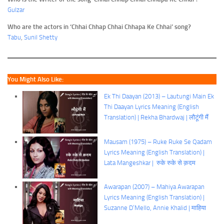
Gulzar
Who are the actors in ‘Chhai Chhap Chhai Chhapa Ke Chhai’ song?
Tabu
,
Sunil Shetty
You Might Also Like:
Ek Thi Daayan (2013) – Lautungi Main Ek
Thi Daayan Lyrics Meaning (English
Translation) | Rekha Bhardwaj | लौटूंगी मैं
Mausam (1975) – Ruke Ruke Se Qadam
Lyrics Meaning (English Translation) |
Lata Mangeshkar | रुके रुके से क़दम
Awarapan (2007) – Mahiya Awarapan
Lyrics Meaning (English Translation) |
Suzanne D’Mello, Annie Khalid | माहिया