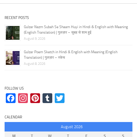
RECENT POSTS
Gulzar Nazm Subah Se Shaam Huyi in Hindi & English with Meaning
(English Translation) | गुलज़ार – सुबह से शाम हुई
August 9, 2026
Gulzar Poem Sketch in Hindi & English with Meaning (English
Translation) | गुलज़ार – स्केच
August 8, 2026
FOLLOW US
Facebook
Instagram
Pinterest
Tumblr
Twitter
CALENDAR
August 2026
M
T
W
T
F
S
S