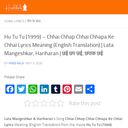
Skip to content
SONG LYRICS | गीत के बोल
Hu Tu Tu (1999) – Chhai Chhap Chhai Chhapa Ke
Chhai Lyrics Meaning (English Translation) | Lata
Mangeshkar, Hariharan | छई छप छई, छपाक छई
BY
HINDI KALA
·
MAY 3, 2026
Please Share:
Facebook
Twitter
WhatsApp
LinkedIn
Tumblr
Pinterest
Email
Share
Rate this post
Lata Mangeshkar & Hariharan
‘s Song
Chhai Chhap Chhai Chhapa Ke Chhai
Lyrics
Meaning (English Translation) from the movie
Hu Tu Tu (1999)