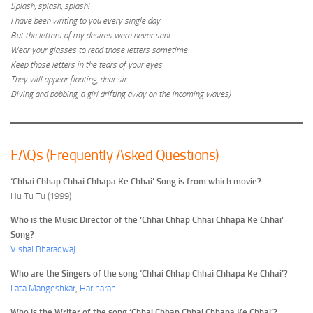
Splash, splash, splash!
I have been writing to you every single day
But the letters of my desires were never sent
Wear your glasses to read those letters sometime
Keep those letters in the tears of your eyes
They will appear floating, dear sir
Diving and bobbing, a girl drifting away on the incoming waves)
FAQs (Frequently Asked Questions)
‘Chhai Chhap Chhai Chhapa Ke Chhai’ Song is from which movie?
Hu Tu Tu (1999)
Who is the Music Director of the ‘Chhai Chhap Chhai Chhapa Ke Chhai’
Song?
Vishal Bharadwaj
Who are the Singers of the song ‘Chhai Chhap Chhai Chhapa Ke Chhai’?
Lata Mangeshkar
,
Hariharan
Who is the Writer of the song ‘Chhai Chhap Chhai Chhapa Ke Chhai’?