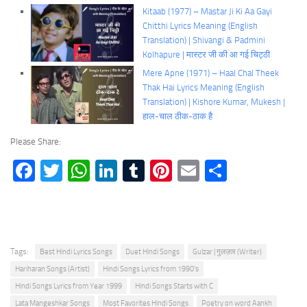
Kitaab (1977) – Mastar Ji Ki Aa Gayi
Chitthi Lyrics Meaning (English
Translation) | Shivangi & Padmini
Kolhapure | मास्टर जी की आ गई चिट्ठी
Mere Apne (1971) – Haal Chal Theek
Thak Hai Lyrics Meaning (English
Translation) | Kishore Kumar, Mukesh |
हाल-चाल ठीक-ठाक है
Please Share:
Facebook
Twitter
WhatsApp
LinkedIn
Tumblr
Pinterest
Email
Share
Tags:
Best Hindi Lyrics Songs
Duet Hindi Songs
Gulzar | गुलज़ार (Writer)
Hariharan Songs (Artist)
Hindi Songs Lyrics from 1990's
Hindi Songs Lyrics from Year 1999
Hindi Songs Starts with C
Lata Mangeshkar Songs
Most Favorites Hindi Songs
Poetry on word Aankh