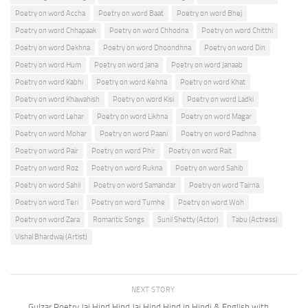
Poetry on word Accha
Poetry on word Baat
Poetry on word Bhej
Poetry on word Chhapaak
Poetry on word Chhodna
Poetry on word Chitthi
Poetry on word Dekhna
Poetry on word Dhoondhna
Poetry on word Din
Poetry on word Hum
Poetry on word Jana
Poetry on word Janaab
Poetry on word Kabhi
Poetry on word Kehna
Poetry on word Khat
Poetry on word Khawahish
Poetry on word Kisi
Poetry on word Ladki
Poetry on word Lehar
Poetry on word Likhna
Poetry on word Magar
Poetry on word Mohar
Poetry on word Paani
Poetry on word Padhna
Poetry on word Pair
Poetry on word Phir
Poetry on word Rait
Poetry on word Roz
Poetry on word Rukna
Poetry on word Sahib
Poetry on word Sahil
Poetry on word Samandar
Poetry on word Tairna
Poetry on word Teri
Poetry on word Tumhe
Poetry on word Woh
Poetry on word Zara
Romantic Songs
Sunil Shetty (Actor)
Tabu (Actress)
Vishal Bhardwaj (Artist)
NEXT STORY
Gulzar Poetry Jai Hind Hind Jai Hind Hind in Hindi & English with