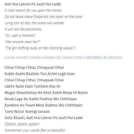
Aati Hui Lahron Pe Jaati Hui Ladki
(I shall search for you upon the shores
Do not leave these footprints like seals on the sand
Lying still all day, the ocean will wonder
It will ask the passersby
“Sir, wait a moment”
“Has anyone seen her?”
“The girl drifting away on the incoming waves”)
CHHAI CHHAP CHHAI CHHAPA KE CHHAI LYRICS MEANING IN ENGLISH
Chhai Chhap Chhai, Chhapaak Chhai
Kabhi-Kabhi Baatein Teri Achhi Lagti Hain
Chhai Chhap Chhai, Chhapaak Chhai
Likhte Rahe Hain Tumhein Roz Hi
Magar Khwahishon Ke Khat Kabhi Bheje Hi Nahin
Ainak Laga Ke Kabhi Padhna Wo Chitthiyan
Aankhon Ke Paani Mein Rakhna Wo Chitthiyan
Tairti Nazar Aaengi Janaab
Gote Khaati, Aati Hui Lahron Pe Jaati Hui Ladki
(Splash, splash, splash!
Sometimes your words feel so beautiful