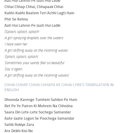
Aati Hui Lahron Pe Jaati Hui Ladki
Chhai Chhap Chhai, Chhapaak Chhai
Kabhi-Kabhi Baatein Teri Achhi Lagti Hain
Phir Se Kehna
Aati Hui Lahron Pe Jaati Hui Ladki
(Splash, splash, splash!
A girl spraying droplets over the waters
I have seen her
A girl drifting away on the incoming waves
Splash, splash, splash!
Sometimes your words feel so beautiful
Say it again
A girl drifting away on the incoming waves)
CHHAI CHHAP CHHAI CHHAPA KE CHHAI LYRICS TRANSLATION IN
ENGLISH
Dhoonda Karenge Tumhein Sahilon Pe Hum
Ret Pe Ye Pairon Ki Mohrein Na Chhodna
Saara Din Lete-Lete Sochega Samandar
Aate-Jaate Logon Se Poochega Samandar
Sahib Rukiye Zara
Are Dekhi Kisi Ne