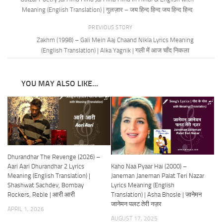
Meaning (English Translation) | गुलज़ार – जय हिन्द हिन्द जय हिन्द हिन्द
PREVIOUS STORY
Zakhm (1998) – Gali Mein Aaj Chaand Nikla Lyrics Meaning
(English Translation) | Alka Yagnik | गली में आज चाँद निकला
YOU MAY ALSO LIKE...
Dhurandhar The Revenge (2026) –
Kaho Naa Pyaar Hai (2000) –
Aari Aari Dhurandhar 2 Lyrics
Janeman Janeman Palat Teri Nazar
Meaning (English Translation) |
Lyrics Meaning (English
Shashwat Sachdev, Bombay
Translation) | Asha Bhosle | जानेमन
Rockers, Reble | आरी आरी
जानेमन पलट तेरी नज़र
APRIL 1, 2026
AUGUST 17, 2025