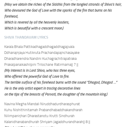
(May we obtain the riches of the Siddhis from the tangled strands of Shiva’s hair,
Who devoured the God of Love with the sparks of the fire that burns on his
forehead,
Which is revered by all the heavenly leaders,
Which is beautiful with a crescent moon.)
SHIVA THANDAVAM LYRICS
Karala Bhala Pattikadhagaddhagaddhagajjvala
Ddhanajnjaya Hutikruta Prachandapajnchasayake
Dharadharendra Nandini Kuchagrachitrapatraka
Prakalpanaikashilpini Trilochane Ratirmama
|| 7 ||
(My interest is in Lord Shiva, who has three eyes,
Who offered the powerful God of Love to fire.
The terrible surface of his forehead burns with the sound “Dhagad, Dhagad …”
He is the only artist expert in tracing decorative lines
on the tips of the breasts of Parvati, the daughter of the mountain king.)
Navina Megha Mandali Niruddhadurdharasphurat
Kuhu Nishithinitamah Prabandhabaddhakandharah
Nilimpanirjhari Dharastanotu Krutti Sindhurah
Kalanidhanabandhurah Shriyam Jagaddhurandharah
|| 8 ||