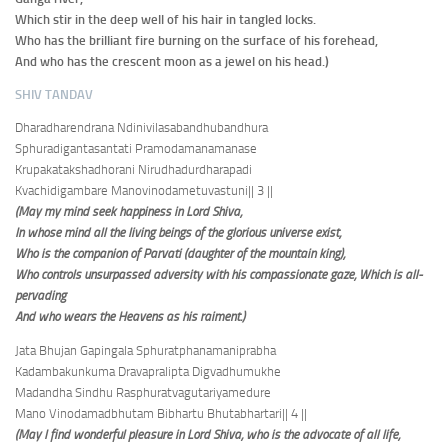
Which stir in the deep well of his hair in tangled locks.
Who has the brilliant fire burning on the surface of his forehead,
And who has the crescent moon as a jewel on his head.)
SHIV TANDAV
Dharadharendrana Ndinivilasabandhubandhura
Sphuradigantasantati Pramodamanamanase
Krupakatakshadhorani Nirudhadurdharapadi
Kvachidigambare Manovinodametuvastuni
|| 3 ||
(May my mind seek happiness in Lord Shiva,
In whose mind all the living beings of the glorious universe exist,
Who is the companion of Parvati (daughter of the mountain king),
Who controls unsurpassed adversity with his compassionate gaze, Which is all-
pervading
And who wears the Heavens as his raiment.)
Jata Bhujan Gapingala Sphuratphanamaniprabha
Kadambakunkuma Dravapralipta Digvadhumukhe
Madandha Sindhu Rasphuratvagutariyamedure
Mano Vinodamadbhutam Bibhartu Bhutabhartari
|| 4 ||
(May I find wonderful pleasure in Lord Shiva, who is the advocate of all life,