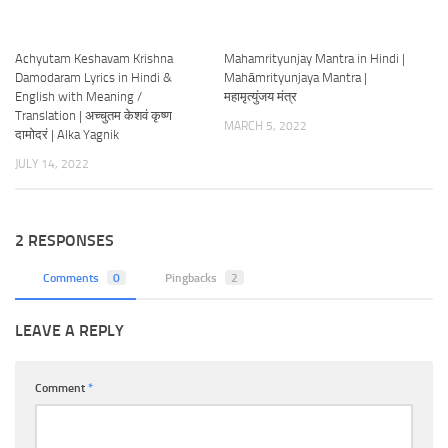
Achyutam Keshavam Krishna
Mahamrityunjay Mantra in Hindi |
Damodaram Lyrics in Hindi &
Mahāmrityunjaya Mantra |
English with Meaning /
महामृत्युंजय मंत्र
Translation | अच्चुतम केशवं कृष्ण
MARCH 5, 2022
दामोदरं | Alka Yagnik
JULY 14, 2022
2 RESPONSES
Comments
0
Pingbacks
2
LEAVE A REPLY
Comment
*