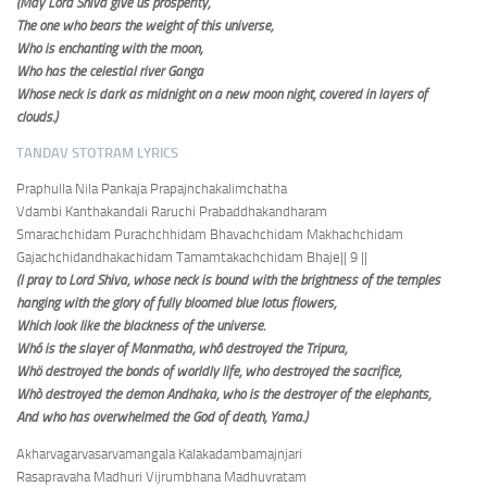
(May Lord Shiva give us prosperity,
The one who bears the weight of this universe,
Who is enchanting with the moon,
Who has the celestial river Ganga
Whose neck is dark as midnight on a new moon night, covered in layers of
clouds.)
TANDAV STOTRAM LYRICS
Praphulla Nila Pankaja Prapajnchakalimchatha
Vdambi Kanthakandali Raruchi Prabaddhakandharam
Smarachchidam Purachchhidam Bhavachchidam Makhachchidam
Gajachchidandhakachidam Tamamtakachchidam Bhaje
|| 9 ||
(I pray to Lord Shiva, whose neck is bound with the brightness of the temples
hanging with the glory of fully bloomed blue lotus flowers,
Which look like the blackness of the universe.
Wh
ó is the slayer of Manmatha, whô destroyed the Tripura,
Whö destroyed the bonds of worldly life, who destroyed the sacrifice,
Whò destroyed the demon Andhaka, who is the destroyer of the elephants,
And who has overwhelmed the God of death, Yama.)
Akharvagarvasarvamangala Kalakadambamajnjari
Rasapravaha Madhuri Vijrumbhana Madhuvratam