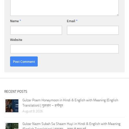
Name
*
Email
*
Website
RECENT POSTS
Gulzar Poem Honeymoon in Hindi & English with Meaning (English
Translation) | गुलज़ार – हनीमून
August 9, 2026
Gulzar Nazm Subah Se Shaam Huyi in Hindi & English with Meaning