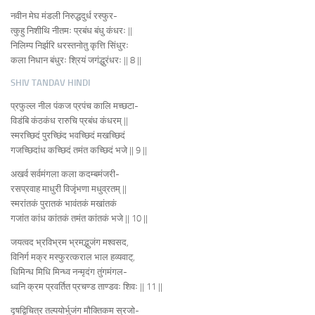
नवीन मेघ मंडली निरुद्धदुर्ध रस्फुर-
त्कुहु निशीथि नीतमः प्रबंध बंधु कंधरः ||
निलिम्प निर्झरि धरस्तनोतु कृत्ति सिंधुरः
कला निधान बंधुरः श्रियं जगंद्धुरंधरः || 8 ||
SHIV TANDAV HINDI
प्रफुल्ल नील पंकज प्रपंच कालि मच्छटा-
विडंबि कंठकंध रारुचि प्रबंध कंधरम्‌ ||
स्मरच्छिदं पुरच्छिंद भवच्छिदं मखच्छिदं
गजच्छिदांध कच्छिदं तमंत कच्छिदं भजे || 9 ||
अखर्व सर्वमंगला कला कदम्बमंजरी-
रसप्रवाह माधुरी विजृंभणा मधुव्रतम्‌ ||
स्मरांतकं पुरातकं भावंतकं मखांतकं
गजांत कांध कांतकं तमंत कांतकं भजे || 10 ||
जयत्वद भ्रविभ्रम भ्रमद्भुजंग मश्वसद,
विनिर्ग मक्र मस्फुरत्कराल भाल हव्यवाट्,
धिमिन्ध मिधि मिन्ध्व नन्मृदंग तुंगमंगल-
ध्वनि क्रम प्रवर्तित प्रचण्ड ताण्डवः शिवः || 11 ||
दृषद्विचित्र तल्पयोर्भुजंग मौक्तिकम स्रजो-