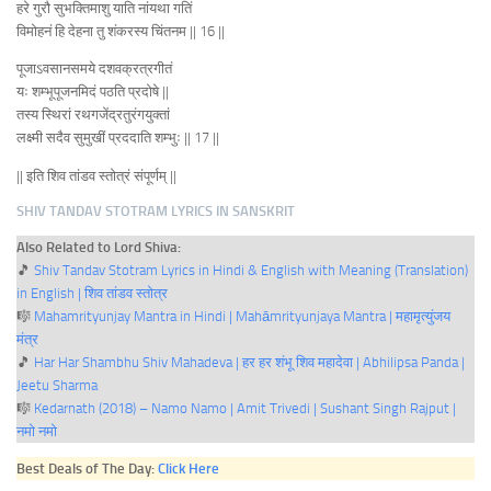
हरे गुरौ सुभक्तिमाशु याति नांयथा गतिं
विमोहनं हि देहना तु शंकरस्य चिंतनम || 16 ||
पूजाऽवसानसमये दशवक्रत्रगीतं
यः शम्भूपूजनमिदं पठति प्रदोषे ||
तस्य स्थिरां रथगजेंद्रतुरंगयुक्तां
लक्ष्मी सदैव सुमुखीं प्रददाति शम्भुः || 17 ||
|| इति शिव तांडव स्तोत्रं संपूर्णम्‌ ||
SHIV TANDAV STOTRAM LYRICS IN SANSKRIT
Also Related to Lord Shiva:
🎵
Shiv Tandav Stotram Lyrics in Hindi & English with Meaning (Translation)
in English | शिव तांडव स्तोत्र
🎼
Mahamrityunjay Mantra in Hindi | Mahāmrityunjaya Mantra | महामृत्युंजय
मंत्र
🎵
Har Har Shambhu Shiv Mahadeva | हर हर शंभू शिव महादेवा | Abhilipsa Panda |
Jeetu Sharma
🎼
Kedarnath (2018) – Namo Namo | Amit Trivedi | Sushant Singh Rajput |
नमो नमो
Best Deals of The Day:
Click Here