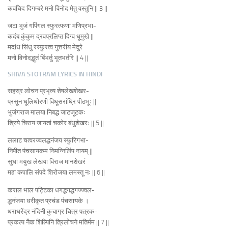
कवचिद दिगम्बरे मनो विनोद मेतु वस्तुनि || 3 ||
जटा भुजं गपिंगल स्फुरत्फणा मणिप्रभा-
कदंब कुंकुम द्रवप्रलिप्त दिग्व धूमुखे ||
मदांध सिंधु रस्फुरत्व गुत्तरीय मेदुरे
मनो विनोदद्भुतं बिंभर्तु भूतभर्तरि || 4 ||
SHIVA STOTRAM LYRICS IN HINDI
सहस्र लोचन प्रभृत्य शेषलेखशेखर-
प्रसून धूलिधोरणी विधूसरांघ्रि पीठभूः ||
भुजंगराज मालया निबद्ध जाटजूटकः
श्रिये चिराय जायतां चकोर बंधुशेखरः || 5 ||
ललाट चत्वरज्वलद्धनंजय स्फुरिगभा-
निपीत पंचसायकम निमन्निलिंप नायम्‌ ||
सुधा मयुख लेखया विराज मानशेखरं
महा कपालि संपदे शिरोजया लमस्तू नः || 6 ||
कराल भाल पट्टिका धगद्धगद्धगज्ज्वल-
द्धनंजया धरीकृत प्रचंड पंचसायके ।
धराधरेंद्र नंदिनी कुचाग्र चित्र पत्रक-
प्रकल्प नैक शिल्पिनि त्रिलोचने मतिर्मम || 7 ||