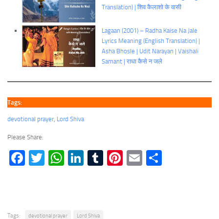
Translation) | शिव कैलाशो के वासी
Lagaan (2001) – Radha Kaise Na Jale
Lyrics Meaning (English Translation) |
Asha Bhosle | Udit Narayan | Vaishali
Samant | राधा कैसे न जले
Tags:
devotional prayer
, 
Lord Shiva
Please Share:
Facebook
Twitter
WhatsApp
LinkedIn
Tumblr
Pinterest
Email
Share
Tags:
devotional prayer
Lord Shiva