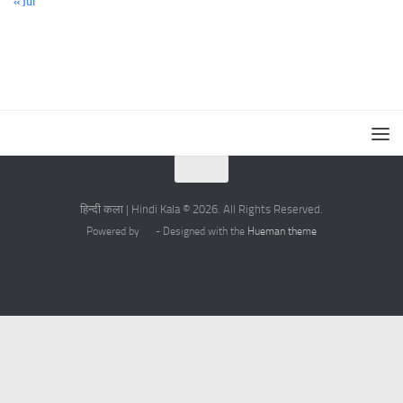
« Jul
हिन्दी कला | Hindi Kala © 2026. All Rights Reserved.
Powered by
- Designed with the
Hueman theme