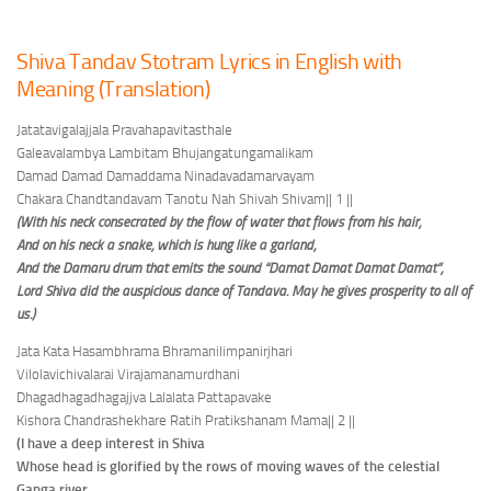
Shiva Tandav Stotram Lyrics in English with
Meaning (Translation)
Jatatavigalajjala Pravahapavitasthale
Galeavalambya Lambitam Bhujangatungamalikam
Damad Damad Damaddama Ninadavadamarvayam
Chakara Chandtandavam Tanotu Nah Shivah Shivam
|| 1 ||
(With his neck consecrated by the flow of water that flows from his hair,
And on his neck a snake, which is hung like a garland,
And the Damaru drum that emits the sound “Damat Damat Damat Damat”,
Lord Shiva did the auspicious dance of Tandava. May he gives prosperity to all of
us.)
Jata Kata Hasambhrama Bhramanilimpanirjhari
Vilolavichivalarai Virajamanamurdhani
Dhagadhagadhagajjva Lalalata Pattapavake
Kishora Chandrashekhare Ratih Pratikshanam Mama
|| 2 ||
(I have a deep interest in Shiva
Whose head is glorified by the rows of moving waves of the celestial
Ganga river,