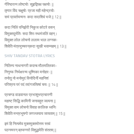
र्गरिष्ठरत्न लोष्टयोः सुहृद्विपक्ष पक्षयोः ||
तृणार विंद चक्षुषोः प्रजा मही महेन्द्रयोः
समं प्रवर्तयन्मनः कदा सदाशिवं भजे || 12 ||
कदा निलिं पनिर्झरी निकुज कोटरे वसन्‌
विमुक्तदुर्मतिः सदा शिरःस्थमंजलिं वहन्‌।
विमुक्त लोल लोचनो ललाम भाल लग्नकः
शिवेति मंत्रमुच्चरन्‌कदा सुखी भवाम्यहम्‌ || 13 ||
SHIV TANDAV STOTRA LYRICS
निलिम्प नाथनागरी कदम्ब मौलमल्लिका-
निगुम्फ निर्भक्षरन्म धूष्णिका मनोहरः ||
तनोतु नो मनोमुदं विनोदिनीं महनिशं
परिश्रय परं पदं तदंगजत्विषां चयः || 14 ||
प्रचण्ड वाडवानल प्रभाशुभप्रचारणी
महाष्ट सिद्धि कामिनी जनावहूत जल्पना ||
विमुक्त वाम लोचनो विवाह कालिक ध्वनिः
शिवेति मन्त्रभूषगो जगज्जयाय जायताम्‌ || 15 ||
इमं हि नित्यमेव मुक्तमुक्तमोत्तम स्तवं
पठन्स्मरन्‌ ब्रुवन्नरो विशुद्धमेति संततम्‌ ||