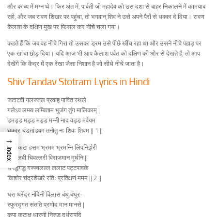
और काव्य में मग्न थे। फिर अंत में, पार्वती जी महादेव को उस दशा से बाहर निकालने में कामयाब
रही, और जब रावण शिखर पर पहुंचा, तो भगवान् शिव ने उसे अपने पैरों से धक्का दे दिया। रावण
कैलाश के दक्षिण मुख पर फिसल कर नीचे चला गया।
कहते हैं कि जब वह नीचे गिरा तो उसका ड्रम उसे पीछे खींच रहा था और उसने नीचे पहाड़ पर
एक खांचा छोड़ दिया। यदि आज भी आप कैलाश पर्वत को दक्षिण की ओर से देखते हैं, तो आप
देखेंगे कि केंद्र में एक रेखा जैसा निशान है जो सीधे नीचे जाता है।
Shiv Tandav Stotram Lyrics in Hindi
जटाटवी गलज्जल प्रवाह पावित स्थले
गलेऽव लम्ब्य लम्बिताम भुजंग तुंग मालिकाम्‌ |
डमड्ड मड्ड मड्ड मन्नी नाद वड्ड मर्वयम
चकार चंडतांडवम तनोतु नः शिवः शिवम || 1 ||
→
जटा कटा हसम भ्रमम भ्रमन्नि लिंपनिर्झरी
Index
विलोलवी चिवल्लरी विराजमान मूर्धनि ||
धगद्धगद्ध गज्ज्वलल्ल ललाट पट्टपावके
किशोर चंद्रशेखरे रतिः प्रतिक्षणं ममम || 2 ||
धरा धरेंद्र नंदिनी विलास बंधु बंधुर-
स्फुरदृगंत संतति प्रमोद मान मानसे ||
कृपा कटाक्ष धारणी निरुद्ध दुर्धरापदि