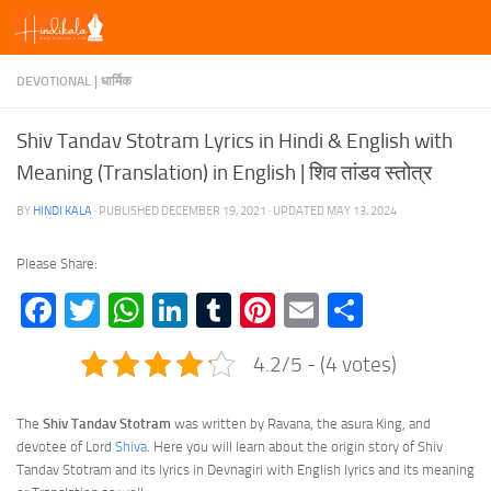
Skip to content
DEVOTIONAL | धार्मिक
Shiv Tandav Stotram Lyrics in Hindi & English with
Meaning (Translation) in English | शिव तांडव स्तोत्र
BY
HINDI KALA
· PUBLISHED
DECEMBER 19, 2021
· UPDATED
MAY 13, 2024
Please Share:
Facebook
Twitter
WhatsApp
LinkedIn
Tumblr
Pinterest
Email
Share
4.2/5 - (4 votes)
The
Shiv Tandav Stotram
was written by Ravana, the asura King, and
devotee of Lord
Shiva
. Here you will learn about the origin story of Shiv
Tandav Stotram and its lyrics in Devnagiri with English lyrics and its meaning