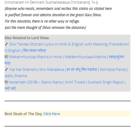
Vimohanam Hi Dehinam Sushankarasya Chintanam
|| 14 ||
(Anyone who reads, remembers and recites this stotra as stated here
Is purified forever and obtains devotion in the great Guru Shiva.
For this devotion, there is no other way or refuge.
Just the mere thought of Shiva removes the delusion.)
Also Related to Lord Shiva:
🎵
Shiv Tandav Stotram Lyrics in Hindi & English with Meaning (Translation)
in English | शिव तांडव स्तोत्र
🎼
Mahamrityunjay Mantra in Hindi | Mahāmrityunjaya Mantra | महामृत्युंजय
मंत्र
🎵
Har Har Shambhu Shiv Mahadeva | हर हर शंभू शिव महादेवा | Abhilipsa Panda |
Jeetu Sharma
🎼
Kedarnath (2018) – Namo Namo | Amit Trivedi | Sushant Singh Rajput |
नमो नमो
Best Deals of The Day:
Click Here