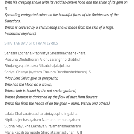
With his creeping snake with its reddish-brown hood and the shine of its gem on
it
Spreading variegated colors on the beautiful faces of the Goddesses of the
Directions,
Which is covered by a shimmering shawl made from the skin of a huge,
inebriated elephant.)
SHIV TANDAV STOTRAM LYRICS
Sahasra Lochana Prabhritya Sheshalekhashekhara
Prasuna Dhulidhorani Vidhusaranghripithabhuh
Bhujangaraja Malaya Nibaddhajatajutaka
Shriyai Chiraya Jayatam Chakora Bandhushekharah
|| 5 ||
(May Lord Shiva give us prosperity,
Who has the Moon as a crown,
Whose hair is bound by the red snake-garland,
Whose footrest is darkened by the flow of dust from flowers
Which fall from the heads of all the gods – Indra, Vishnu and others.)
Lalata Chatvarajvaladhanajnjayasphulingabha
Nipitapajnchasayakam Namannilimpanayakam
Sudha Mayukha Lekhaya Virajamanashekharam
Maha Kapali Sampade Shirojatalamastunah
|| 6 ||