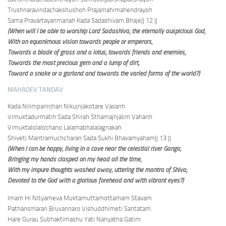
Trushnaravindachakshushoh Prajamahimahendrayoh
Sama Pravartayanmanah Kada Sadashivam Bhaje
|| 12 ||
(When will I be able to worship Lord Sadashiva, the eternally auspicious God,
With an equanimous vision towards people or emperors,
Towards a blade of grass and a lotus, towards friends and enemies,
Towards the most precious gem and a lump of dirt,
Toward a snake or a garland and towards the varied forms of the world?)
MAHADEV TANDAV
Kada Nilimpanirjhari Nikujnjakotare Vasanh
Vimuktadurmatih Sada Shirah Sthamajnjalim Vahanh
Vimuktalolalochano Lalamabhalalagnakah
Shiveti Mantramuchcharan Sada Sukhi Bhavamyaham
|| 13 ||
(When I can be happy, living in a cave near the celestial river Ganga,
Bringing my hands clasped on my head all the time,
With my impure thoughts washed away, uttering the mantra of Shiva,
Devoted to the God with a glorious forehead and with vibrant eyes?)
Imam Hi Nityameva Muktamuttamottamam Stavam
Pathansmaran Bruvannaro Vishuddhimeti Santatam
Hare Gurau Subhaktimashu Yati Nanyatha Gatim