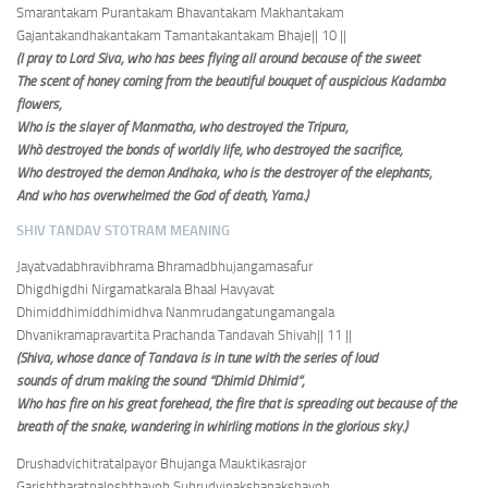
Smarantakam Purantakam Bhavantakam Makhantakam
Gajantakandhakantakam Tamantakantakam Bhaje
|| 10 ||
(I pray to Lord Siva, who has bees flying all around because of the sweet
The scent of honey coming from the beautiful bouquet of auspicious Kadamba
flowers,
Who is the slayer of Manmatha, who destroyed the Tripura,
Wh
ò
destroyed the bonds of worldly life, who destroyed the sacrifice,
Who destroyed the demon Andhaka, who is the destroyer of the elephants,
And who has overwhelmed the God of death, Yama.)
SHIV TANDAV STOTRAM MEANING
Jayatvadabhravibhrama Bhramadbhujangamasafur
Dhigdhigdhi Nirgamatkarala Bhaal Havyavat
Dhimiddhimiddhimidhva Nanmrudangatungamangala
Dhvanikramapravartita Prachanda Tandavah Shivah
|| 11 ||
(Shiva, whose dance of Tandava is in tune with the series of loud
sounds of drum making the sound “Dhimid Dhimid”,
Who has fire on his great forehead, the fire that is spreading out because of the
breath of the snake, wandering in whirling motions in the glorious sky.)
Drushadvichitratalpayor Bhujanga Mauktikasrajor
Garishtharatnaloshthayoh Suhrudvipakshapakshayoh