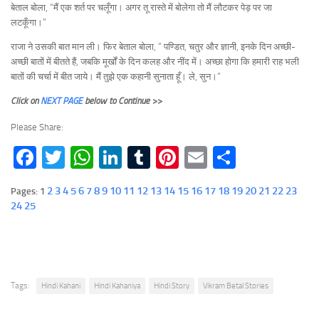
बेताल बोला, “मैं एक शर्त पर चलूँगा। अगर तू रास्ते में बोलेगा तो मैं लौटकर पेड़ पर जा
लटकूँगा।”
राजा ने उसकी बात मान ली। फिर बेताल बोला, “ पण्डित, चतुर और ज्ञानी, इनके दिन अच्छी-
अच्छी बातों में बीतते हैं, जबकि मूर्खों के दिन कलह और नींद में। अच्छा होगा कि हमारी राह भली
बातों की चर्चा में बीत जाये। मैं तुझे एक कहानी सुनाता हूँ। ले, सुन।”
Click on
NEXT PAGE
below to Continue >>
Please Share:
Facebook
Twitter
WhatsApp
LinkedIn
Tumblr
Pinterest
Email
Share
2
3
4
5
6
7
8
9
10
11
12
13
14
15
16
17
18
19
20
21
22
23
Pages:
1
24
25
Tags:
Hindi Kahani
Hindi Kahaniya
Hindi Story
Vikram Betal Stories