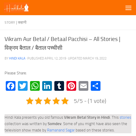
Skip to content
STORY | कहानी
Vikram Aur Betal / Betaal Pacchisi – All Stories |
विक्रम बैताल / बैताल पच्चीसी
BY
HINDI KALA
· PUBLISHED
APRIL 12, 2019
· UPDATED
MARCH 19, 2022
Please Share:
Facebook
Twitter
WhatsApp
LinkedIn
Tumblr
Pinterest
Email
Share
5/5 - (1 vote)
Hindi Kala presents you old famous
Vikram Betal Story in Hindi
. This
stories
collection was written by
Somdev
. Some of you might have also seen the
television show made by
Ramanand Sagar
based on these stories.