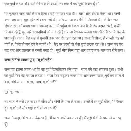
एक मुर्दा लटका है। उसे मेरे पास ले आओ, तब तक मैं यहाँ पूजा करता हूँ।”
यह सुनकर राजा वहाँ से चल दिया। बड़ी भयंकर रात थी। चारों ओर अँधेरा फैला था। पानी
बरस रहा था। भूत-प्रेत शोर मचा रहे थे। साँप आ-आकर पैरों में लिपटते थे। लेकिन राजा
हिम्मत से आगे बढ़ता गया। जब वह मसान में पहुँचा तो देखता क्या है कि शेर दहाड़ रहे हैं, हाथी
चिंघाड़ रहे हैं, भूत-प्रेत आदमियों को मार रहे हैं। राजा बेधड़क चलता गया और सिरस के पेड़ के
पास पहुँच गया। पेड़ जड़ से फुनगी तक आग से दहक रहा था। राजा ने सोचा, हो-न-हो, यह वही
योगी है, जिसकी बात देव ने बतायी थी। पेड़ पर रस्सी से बँधा मुर्दा लटक रहा था। राजा पेड़ पर
चढ़ गया और तलवार से रस्सी काट दी। मुर्दा नीचे किर पड़ा और दहाड़ मार-मार कर रोने लगा।
राजा ने नीचे आकर पूछा, “तू कौन है?”
राजा का इतना कहना था कि वह मुर्दा खिलखिकर हँस पड़ा। राजा को बड़ा अचरज हुआ। तभी
वह मुर्दा फिर पेड़ पर जा लटका। राजा फिर चढ़कर ऊपर गया और रस्सी काट, मुर्दे का बगल में
दबा, नीचे आया। बोला, “बता, तू कौन है?”
मुर्दा चुप रहा।
तब राजा ने उसे एक चादर में बाँधा और योगी के पास ले चला। रास्ते में वह मुर्दा बोला, “मैं बेताल
हूँ। तू कौन है और मुझे कहाँ ले जा रहा है?”
राजा ने कहा, “मेरा नाम विक्रम है। मैं धारा नगरी का राजा हूँ। मैं तुझे योगी के पास ले जा रहा
हूँ।”