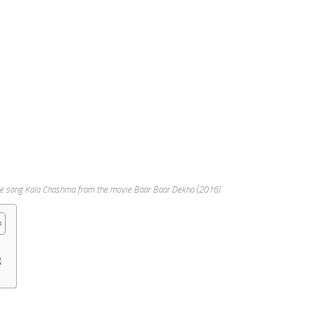
 the song Kala Chashma from the movie Baar Baar Dekho (2016)
g