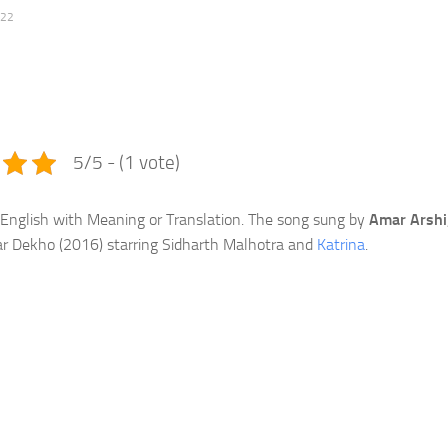
022
e
5/5 - (1 vote)
 English with Meaning or Translation. The song sung by
Amar Arshi
r Dekho (2016) starring Sidharth Malhotra and
Katrina
.