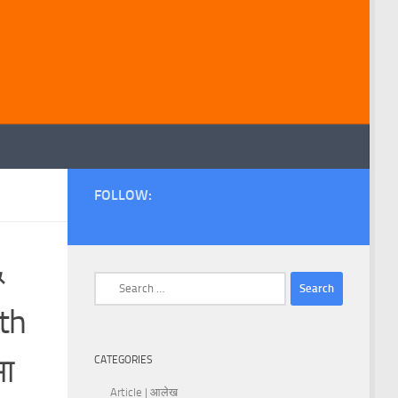
FOLLOW:
&
Search
for:
rth
मा
CATEGORIES
Article | आलेख