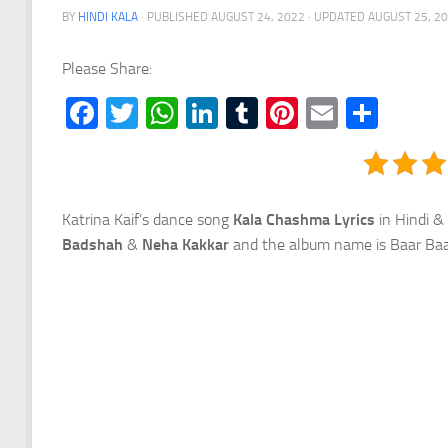
BY
HINDI KALA
· PUBLISHED
AUGUST 24, 2022
· UPDATED
AUGUST 25, 2
Please Share:
Facebook
Twitter
WhatsApp
LinkedIn
Tumblr
Pinterest
Email
Shar
Katrina Kaif’s dance song
Kala Chashma Lyrics
in Hindi &
Badshah
&
Neha Kakkar
and the album name is Baar Baa