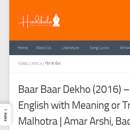
Skip to content
Home
About Us
Literature
Song Lyrics
Write
SONG LYRICS | गीत के बोल
Baar Baar Dekho (2016) – 
English with Meaning or Tra
→
Index
Malhotra | Amar Arshi, Ba