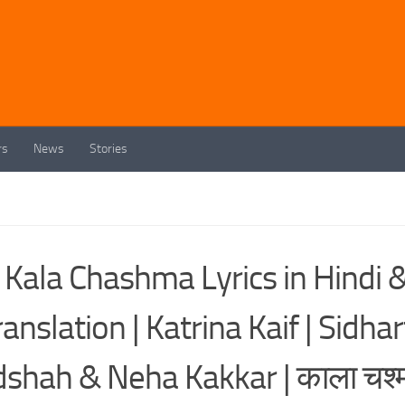
rs
News
Stories
Kala Chashma Lyrics in Hindi 
nslation | Katrina Kaif | Sidha
dshah & Neha Kakkar | काला चश्