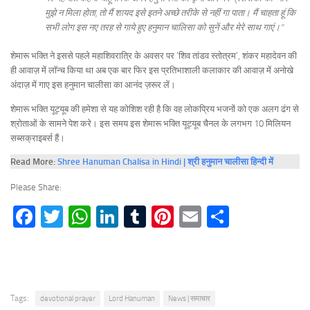
मुझे न मिला होता, तो मैं शायद इसे इतने अच्छे तरीके से नहीं गा पाता। मैं चाहता हूं कि
सभी लोग इस नए तरह से गाये हुए हनुमान चालिसा को सुनें और मेरे साथ गाएं।”
शेमारू भक्ति ने इससे पहले महाशिवरात्रि के अवसर पर ‘शिव तांडव स्तोत्रम’, शंकर महादेवन की
ही आवाज़ में लॉन्च किया था अब एक बार फिर इस प्रतिभाशाली कलाकार की आवाज़ में अनोखे
अंदाज़ में गाए इस हनुमान चालीसा का आनंद ज़रूर लें।
शेमारू भक्ति यूट्यूब की हमेशा से यह कोशिश रही है कि वह लोकप्रिय भजनों को एक अलग ढंग से
श्रोताओं के सामने पेश करे। इस समय इस शेमारू भक्ति यूट्यूब चैनल के लगभग 10 मिलियन
सब्सक्राइबर्स हैं।
Read More:
Shree Hanuman Chalisa in Hindi | श्री हनुमान चालीसा हिन्दी में
Please Share:
Facebook
Twitter
WhatsApp
LinkedIn
Tumblr
Pinterest
Email
Share
Tags:
devotional prayer
Lord Hanuman
News | समाचार