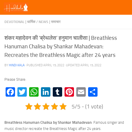
Skip to content
DEVOTIONAL | धार्मिक
/
NEWS | समाचार
शंकर महादेवन की ‘ब्रेथलेस’ हनुमान चालीसा | Breathless
Hanuman Chalisa by Shankar Mahadevan:
Recreates the Breathless Magic after 24 years
BY
HINDI KALA
· PUBLISHED
APRIL 15, 2022
· UPDATED
APRIL 15, 2022
Please Share:
Facebook
Twitter
WhatsApp
LinkedIn
Tumblr
Pinterest
Email
Share
5/5 - (1 vote)
Breathless Hanuman Chalisa by Shankar Mahadevan
: Famous singer and
music director recreate the Breathless Magic after 24 years.