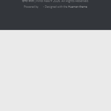
हिन्दी कला | Hindi Kala © 2026. All Rights Reserved.
Powered by
- Designed with the
Hueman theme