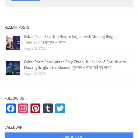
RECENT POSTS
Gulzar Poem Sketch in Hindi & English with Meaning (English
Translation) | गुलज़ार – स्केच
August 8, 2026
Gulzar Poem Saara Jahaan Chup Chaap Hai in Hindi & English with
Meaning (English Translation) | गुलज़ार – सारा जहाँ चुप चाप हैं
August 8, 2026
FOLLOW US
Facebook
Instagram
Pinterest
Tumblr
Twitter
CALENDAR
August 2026