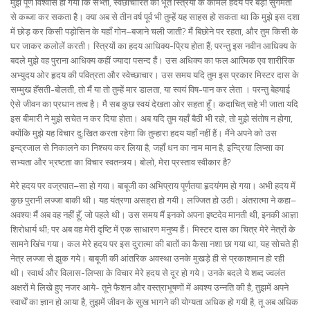
मुझे पूर्ण विश्वास हो गया कि सभ्ता, स्वेछाचारित का भूत स्त्रियों के कोमल हदय पर बड़ी सुगमता
से कब्जा कर सकता है। क्या अब से तीन वर्ष पूर्व भी तुम्हें यह साहस हो सकता था कि मुझे इस दशा
में छोड़ कर किसी पड़ोसिन के यहाँ गोन–बजाने चली जाती? मैं बिछोने पर रहता, और तुम किसी के
घर जाकर कलोलें करती। स्त्रियों का हदय आधिक्य-प्रिय होता हैं; परन्तु इस नवीन आधिक्य के
बदले मुझे वह पुराना आधिक्य कहीं ज्यादा पसन्द हैं। उस अधिक्य का फल आत्मिक एव शारीरिक
अभ्युदय ओर हृदय की पवित्रता और स्वेच्छाचार। उस समय यदि तुम इस प्रकार मिस्टर दास के
सम्मुख हॅंसती-बोलती, तो मैं या तो तुम्हें मार डालता, या स्वयं विष-पान कर लेता । परन्तु बेहयाई
ऐसे जीवन का प्रधान तत्व है। मै सब कुछ स्वयं देखता ओर सहता हूँ। कदाचित् सहे भी जाता यदि
इस बीमारी ने मुझे सचेत न कर दिया होता। अब यदि तुम यहाँ बैठी भी रहो, तो मुझे संतोष न होगा,
क्योंकि मुझे यह विचार दु:खित करता रहेगा कि तुम्हारा हदय यहाँ नहीं हैं। मैंने अपने को उस
इन्द्रजाल से निकालने का निश्चय कर लिया है, जहाँ धन का नाम मान है, इन्द्रिया लिप्सा का
सभ्यता और भ्रष्टता का विचार स्वतन्त्र्य। बोलो, मेरा प्रस्ताव स्वीकार है?
मेरे हदय पर वज्रपात–सा हो गया। बाबूजी का अभिप्राय पूर्णतया हृदयंगम हो गया। अभी हदय में
कुछ पुरानी लज्जा बाकी थी। यह यंत्रणा असह्रा हो गयी। लज्जित हो उठी। अंतरात्मा ने कहा–
अवश्य! मैं अब वह नहीं हूँ, जो पहले थी। उस समय मैं इनको अपना इष्टदेव मानती थी, इनकी आज्ञा
शिरोधार्य थी; पर अब वह मेरी दृष्टि में एक साधारण मनुष्य हैं। मिस्टर दास का चित्र मेरे नेत्रों के
सामने खिंच गया। कल मेरे हदय पर इस दुरात्मा की बातों का कैसा नशा छा गया था, यह सोचते ही
नेत्र लज्जा से झुक गये। बाबूजी की आंतरिक अवस्था उनके मुखड़े ही से प्रकाशमान हो रही
थी। स्वार्थ और विलास-लिप्सा के विचार मेरे हदय से दूर हो गये। उनके बदले ये शब्द ज्वलंत
अक्षरों मे लिखे हुए नजर आये- तूने फैशन और वस्त्राभूषणों में अवश्य उन्नति की है, तुझमें अपने
स्वार्थें का ज्ञान हो आया है, तुझमें जीवन के सुख भागने की योग्यता अधिक हो गयी है, तू अब अधिक