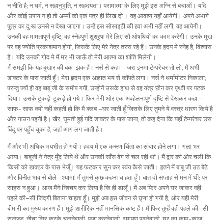
न नीति है; न धर्म, न सहानुभुति, न सहदयता। परामात्मा के लिए मुझे इस अग्नि से बचाओं। यदि
और कोई उपाय न हो तो अम्माँ को एक पत्र ही लिख दो । वह आवश्य यहाँ आयेगीं। अपने अभागे
पुत्र का दु:ख उनसे न देखा जाएगा। उन्हें इस सोसाइटी की हवा अभी नहीं लगी, वह आयेगी।
उनकी वह मामतापूर्ण दृष्टि, वह स्नेहपूर्ण शुश्रृषा मेरे लिए सौ ओषधियों का काम करेगी। उनके मुख
पर वह ज्योति प्रकाशमान होगी, जिसके लिए मेरे नेत्र तरस रहे हैं। उनके हदय मे स्नेह है, विश्वास
है। यदि उनकी गोद मे मैं मर भी जाऊँ तो मेरी आत्मा का शांति मिलेगी।
मैं समझी कि यह बुखार की बक-झक हैं। नर्स से कहा – जरा इनमा टेम्परेचर तो लो, मैं अभी
डाक्टर के पास जाती हूँ। मेरा हृदय एक अज्ञात भय से कॉपते लगा। नर्स ने थर्मामीटर निकाला;
परन्तु ज्यों ही वह बाबू जी के समीप गयी, उन्होनें उसके हाथ से वह यंत्र छीन कर पृथ्वी पर पटक
दिया। उसके टुकड़े-टुकड़े हो गये। फिर मेरी ओर एक अवहेलनापूर्ण दृष्टि से देखकर कहा –
साफ- साफ क्यों नहीं कहती हो कि मै क्लब –घर जाती हूँ जिसके लिए तुमने ये वस्त्र धारण किये है
और गाउन पहनी है। खैर, घूमती हुई यदि डाक्टर के पास जाना, तो कह देना कि यहाँ टेम्परेचर उस
बिंदु पर पहुँच चुका है, जहाँ आग लग जाती है।
मैं और भी अधिक भयभीत हो गयी। हदय में एक करूण चिंता का संचार होने लगा। गला भर
आया। बाबूजी ने नेत्र मूँद लिये थे और उनकी साँस वेग से चल रही थी। मैं द्वार की ओर चली कि
किसी को डाक्टर के पास भेजूँ। यह फटकार सुन कर स्वंय कैसे जाती। इतने में बाबू जी उठ बैठे
और विनीत भाव से बोले –श्यामा! मैं तुमसे कुछ कहना चाहता हूँ। बात दो सप्ताह से मन में थी: पर
साहस न हुआ। आज मैंने निश्चय कर लिया है कि ही डालूँ। में अब फिर अपने घर जाकर वही
पहले की–सी जिंदगी बिताना चाहता हूँ। मुझे अब इस जीवन से घृणा हो गयी है, ओर यही मेरी
बीमारी का मुख्य कारण हैं। मुझे शारीरिक नहीं मानसिक कष्ट हैं। मैं फिर तुम्हें वही पहले की–सी
सलज्ज, नीचा सिर करके चलनेवाली, पुजा करनेवाली, रमायण पढ़नेवाली, घर का काम-काज