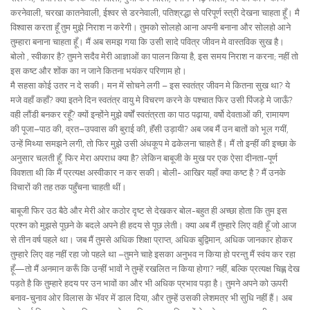
करनेवाली, चरखा कातनेवाली, ईश्वर से डरनेवाली, पतिश्रद्धा से परिपूर्ण स्त्री देखना चाहता हूँ। मै
विश्वास करता हूँ तुम मुझे निराश न करेगी। तुमको सोलहो आना अपनी बनाना और सोलहो आने
तुम्हारा बनाना चाहता हूँ। मैं अब समझ गया कि उसी सादे पवित्र जीवन मे वास्तविक सुख है।
बोलो , स्वीकार है? तुमने सदैव मेरी आज्ञाओं का पालन किया है, इस समय निराश न करना; नहीं तो
इस कष्ट और शोंक का न जाने कितना भयंकर परिणाम हो।
मै सहसा कोई उतर न दे सकी। मन में सोचने लगी – इस स्वतंत्र जीवन मे कितना सुख था? ये
मजे वहाँ कहाँ? क्या इतने दिन स्वतंत्र वायु मे विचरण करने के पश्चात फिर उसी पिंजड़े मे जाऊँ?
वही लौंडी बनकर रहूँ? क्यों इन्होंने मुझे वर्षों स्वतंत्रता का पाठ पढ़ाया, वर्षो देवताओं की, रामायण
की पूजा–पाठ की, व्रत–उपवास की बुराई की, हॅंसी उड़ायी? अब जब मैं उन बातों को भूल गयीं,
उन्हें मिथ्या समझने लगी, तो फिर मुझे उसी अंधकूप मे ढकेलना चाहते हैं। मैं तो इन्हीं की इच्छा के
अनुसार चलती हूँ, फिर मेरा अपराध क्या है? लेकिन बाबूजी के मुख पर एक ऐसा दीनता-पूर्ण
विवशता थी कि मैं प्रत्यक्ष अस्वीकार न कर सकी। बोली- आखिर यहाँ क्या कष्ट है ? मैं उनके
विचारों की तह तक पहुँचना चाहती थीं।
बाबूजी फिर उठ बैठे और मेरी ओर कठोर दृष्ट से देखकर बोल-बहुत ही अच्छा होता कि तुम इस
प्रश्न को मुझसे पूछने के बदले अपने ही हदय से पूछ लेती। क्या अब मैं तुम्हारे लिए वही हूँ जो आज
से तीन वर्ष पहले था। जब मैं तुमसे अधिक शिक्षा प्राप्त, अधिक बुद्विमान, अधिक जानकार होकर
तुम्हारे लिए वह नहीं रहा जो पहले था –तुमने चाहे इसका अनुभव न किया हो परन्तु मैं स्वंय कर रहा
हूँ—तो मैं अनमान करूँ कि उन्हीं भावों ने तुम्हें रखलित न किया होगा? नहीं, बल्कि प्रत्यक्ष चिह्ल देख
पड़ते है कि तुम्हारे हदय पर उन भावों का और भी अधिक प्रभाव पड़ा है। तुमने अपने को ऊपरी
बनाव-चुनाव ओर विलास के भॅवर में डाल दिया, और तुम्हें उसकी लेशमत्र भी सुधि नहीं हैं। अब