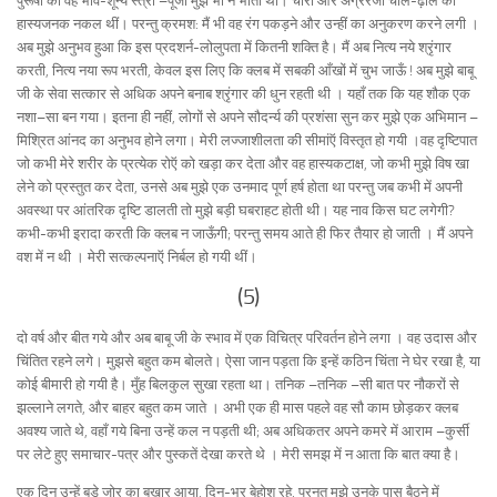
पुरूषों की वह भाव-शून्य स्त्री –पूजा मुझे भी न भाती थी। चारों ओर अंग्ररेजी चाल-ढ़ाल की
हास्यजनक नकल थीं। परन्तु क्रमश: मैं भी वह रंग पकड़ने और उन्हीं का अनुकरण करने लगी ।
अब मुझे अनुभव हुआ कि इस प्रदशर्न-लोलुपता में कितनी शक्ति है। मैं अब नित्य नये श्रृंगार
करती, नित्य नया रूप भरती, केवल इस लिए कि क्लब में सबकी आँखों में चुभ जाऊँ ! अब मुझे बाबू
जी के सेवा सत्कार से अधिक अपने बनाब श्रृंगार की धुन रहती थी । यहाँ तक कि यह शौक एक
नशा–सा बन गया। इतना ही नहीं, लोगों से अपने सौदर्न्य की प्रशंसा सुन कर मुझे एक अभिमान –
मिश्रित आंनद का अनुभव होने लगा। मेरी लज्जाशीलता की सीमांऍ विस्तृत हो गयी ।वह दृष्टिपात
जो कभी मेरे शरीर के प्रत्येक रोऍ को खड़ा कर देता और वह हास्यकटाक्ष, जो कभी मुझे विष खा
लेने को प्रस्तुत कर देता, उनसे अब मुझे एक उनमाद पूर्ण हर्ष होता था परन्तु जब कभी में अपनी
अवस्था पर आंतरिक दृष्टि डालती तो मुझे बड़ी घबराहट होती थी। यह नाव किस घट लगेगी?
कभी-कभी इरादा करती कि क्लब न जाऊँगी; परन्तु समय आते ही फिर तैयार हो जाती । मैं अपने
वश में न थी । मेरी सत्कल्पनाऍ निर्बल हो गयी थीं।
(5)
दो वर्ष और बीत गये और अब बाबू जी के स्भाव में एक विचित्र परिवर्तन होने लगा । वह उदास और
चिंतित रहने लगे। मुझसे बहुत कम बोलते। ऐसा जान पड़ता कि इन्हें कठिन चिंता ने घेर रखा है, या
कोई बीमारी हो गयी है। मुँह बिलकुल सुखा रहता था। तनिक –तनिक –सी बात पर नौकरों से
झल्लाने लगते, और बाहर बहुत कम जाते । अभी एक ही मास पहले वह सौ काम छोड़कर क्लब
अवश्य जाते थे, वहाँ गये बिना उन्हें कल न पड़ती थी; अब अधिकतर अपने कमरे में आराम –कुर्सी
पर लेटे हुए समाचार-पत्र और पुस्कतें देखा करते थे । मेरी समझ में न आता कि बात क्या है।
एक दिन उन्हें बड़े जोर का बुखार आया, दिन-भर बेहोश रहे, परनतु मुझे उनके पास बैठने में