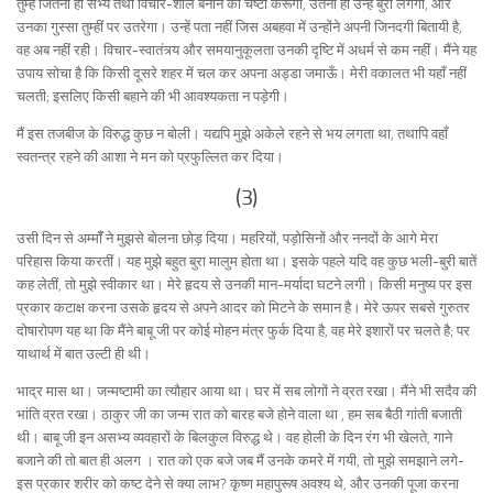
तुम्हें जितनी ही सभ्य तथा विचार-शील बनाने की चेष्टा करूँगा, उतना ही उन्हें बुरा लगेगा, और
उनका गुस्सा तुम्हीं पर उतरेगा। उन्हें पता नहीं जिस अबहवा में उन्होंने अपनी जिनदगी बितायी है,
वह अब नहीं रही। विचार-स्वातंत्र्य और समयानुकूलता उनकी दृष्टि में अधर्म से कम नहीं। मैंने यह
उपाय सोचा है कि किसी दूसरे शहर में चल कर अपना अड्डा जमाऊँ। मेरी वकालत भी यहाँ नहीं
चलती; इसलिए किसी बहाने की भी आवश्यकता न पड़ेगी।
मैं इस तजबीज के विरुद्ध कुछ न बोली। यद्यपि मुझे अकेले रहने से भय लगता था, तथापि वहाँ
स्वतन्त्र रहने की आशा ने मन को प्रफुल्लित कर दिया।
(3)
उसी दिन से अम्मॉँ ने मुझसे बोलना छोड़ दिया। महरियों, पड़ोसिनों और ननदों के आगे मेरा
परिहास किया करतीं। यह मुझे बहुत बुरा मालुम होता था। इसके पहले यदि वह कुछ भली-बुरी बातें
कह लेतीं, तो मुझे स्वीकार था। मेरे हृदय से उनकी मान-मर्यादा घटने लगी। किसी मनुष्य पर इस
प्रकार कटाक्ष करना उसके हृदय से अपने आदर को मिटने के समान है। मेरे ऊपर सबसे गुरुतर
दोषारोपण यह था कि मैंने बाबू जी पर कोई मोहन मंत्र फुर्क दिया है, वह मेरे इशारों पर चलते है; पर
याथार्थ में बात उल्टी ही थी।
भाद्र मास था। जन्मष्टामी का त्यौहार आया था। घर में सब लोगों ने व्रत रखा। मैंने भी सदैव की
भांति व्रत रखा। ठाकुर जी का जन्म रात को बारह बजे होने वाला था , हम सब बैठी गांती बजाती
थी। बाबू जी इन असभ्य व्यवहारों के बिलकुल विरुद्ध थे। वह होली के दिन रंग भी खेलते, गाने
बजाने की तो बात ही अलग । रात को एक बजे जब मैं उनके कमरे में गयी, तो मुझे समझाने लगे-
इस प्रकार शरीर को कष्ट देने से क्या लाभ? कृष्ण महापुरूष अवश्य थे, और उनकी पूजा करना