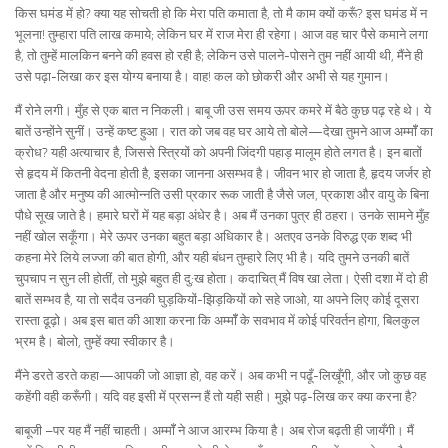
किस घमंड में हो? क्या यह सोचती हो कि मेरा पति कमाता है, तो मै काम क्यों करूँ? इस घमंड में न
भूलना! तुम्हारा पति लाख कमाये; लेकिन घर में राज मेरा ही रहेगा। आज वह चार पैसे कमाने लगा
है, तो तुम्हें मालकिन बनने की हवस हो रही है; लेकिन उसे पालने-पोसने तुम नहीं आयी थी, मैंने ही
उसे पढ़ा-लिखा कर इस योग्य बनाया है। वाह! कल को छोकरी और अभी से यह गुमान।
मैं रोने लगी। मुँह से एक बात न निकली। बाबू जी उस समय ऊपर कमरे में बैठे कुछ पढ़ रहे थे। ये
बातें उन्होंने सुनीं। उन्हें कष्ट हुआ। रात को जब वह घर आये तो बोले—देखा तुमने आज अम्मॉँ का
क्रोध? यही अत्याचार है, जिससे स्त्रियों को अपनी जिंदगी पहाड़ मालूम होते लगत है। इन बातों
से हृदय में कितनी वेदना होती है, इसका जानना असम्भव है। जीवन भार हो जाता है, हृदय जर्जर हो
जाता है और मनुष्य की आत्मोन्नति उसी प्रकार रूक जाती है जैसे जल, प्रकाश और वायु के बिना
पौधे सूख जाते है। हमारे घरों में यह बड़ा अंधेर है। अब मैं उनका पुत्र ही ठहरा। उनके सामने मुँह
नहीं खोल सकूँगा। मेरे ऊपर उनका बहुत बड़ा अधिकार है। अतएव उनके विरुद्ध एक शब्द भी
कहना मेरे लिये लज्जा की बात होगी, और यही बंधन तुम्हारे लिए भी है। यदि तुमने उनकी बातें
चुपचाप न सुन ली होतीं, तो मुझे बहुत ही दु:ख होता। कदाचित् मैं विष खा लेता। ऐसी दशा में दो ही
बातें सम्भव है, या तो सदैव उनकी घुड़कियों-झिड़कियों को सहे जाओ, या अपने लिए कोई दूसरा
रास्ता ढूढ़ो। अब इस बात की आशा करना कि अम्मॉँ के सवभाव में कोई परिवर्तन होगा, बिलकुल
भ्रम है। बोलो, तुम्हें क्या स्वीकार है।
मैंने डरते डरते कहा—आपकी जो आज्ञा हो, वह करें। अब कभी न पढूँ-लिखूँगी, और जो कुछ वह
कहेंगी वही करूँगी। यदि वह इसी में प्रसन्न हैं तो यही सही। मुझे पढ़-लिख कर क्या करना है?
बाबूजी –पर यह मैं नहीं चाहती। अम्मॉँ ने आज आरम्भ किया है। अब रोज बढ़ती ही जायँगी। मैं