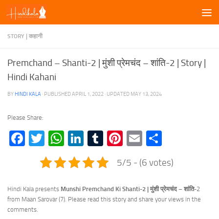
Skip to content
STORY | कहानी
Premchand – Shanti-2 | मुंशी प्रेमचंद – शांति-2 | Story |
Hindi Kahani
BY
HINDI KALA
· PUBLISHED
APRIL 1, 2022
· UPDATED
MAY 13, 2024
Please Share:
Facebook
Twitter
WhatsApp
LinkedIn
Tumblr
Pinterest
Email
Share
5/5 - (6 votes)
Hindi Kala presents
Munshi Premchand Ki Shanti-2 | मुंशी प्रेमचंद – शांति-
2
from Maan Sarovar (7). Please read this story and share your views in the
comments.