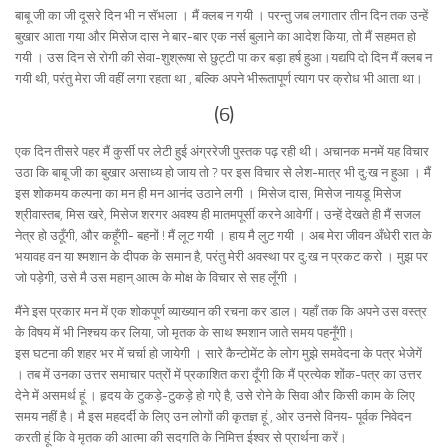
बाबू जी का जी दूसरे दिन भी न सॅभला । मैं क्लब न गयी । परन्तु जब लगातार तीन दिन तक उन्हें
बुखार आता गया और मिसेज दास ने बार-बार एक नर्स बुलाने का आदेश किया, तो मैं सहमत हो
गयी । उस दिन से रोगी की सेवा-शुश्रूषा से छुट्टी पा कर बड़ा हर्ष हुआ।यद्यपि दो दिन मैं क्लब न
गयी थी, परंतु मेरा जी वहीं लगा रहता था , बल्कि अपने भीरूतापूर्ण त्याग पर क्रोध भी आता था।
(6)
एक दिन तीसरे पहर मैं कुर्सी पर लेटी हुई अंग्ररेजी पुस्तक पढ़ रही थी। अचानक मनमें यह विचार
उठा कि बाबू जी का बुखार असाध्य हो जाय तो ? पर इस विचार से लेश-मात्र भी दु:ख न हुआ । मैं
इस शोकमय कल्पना का मन ही मन आनंद उठाने लगी । मिसेज दास, मिसेज नायडू मिसेज
श्रीवास्तब, मिस खरे, मिसेज शरगर अवश्य ही मातमपूर्सी करने आवेगीं। उन्हें देखते ही मैं सजल
नेत्र हो उठूँगी, और कहूँगी- बहनों ! मैं लूट गयी । हाय मै लुट गयी । अब मेरा जीवन अँधेरी रात के
भयावह वन या श्मशान के दीपक के समान है, परंतु मेरी अवस्था पर दु:ख न प्रकट करो । मुझ पर
जो पड़ेगी, उसे मै उस महान् आत्म के मोक्ष के विचार से सह लूँगी ।
मैंने इस प्रकार मन में एक शोकपूर्ण व्याख्यान की रचना कर डाल। यहाँ तक कि अपने उस वस्त्र
के विषय में भी निश्चय कर लिया, जो मृतक के साथ श्मशान जाते समय पहनूँगी।
इस घटना की शहर भर में चर्चा हो जायेगी । सारे कैन्टोमेंट के लोग मुझे समवेदना के पत्र भेजेगें
। तब में उनका उत्तर समाचार पत्रों में प्रकाशित करा दूँगी कि मैं प्रत्येक शोंक-पत्र का उत्तर
देने में असमर्थ हूं । हृदय के टुकड़े-टुकड़े हो गऐ है, उसे रोने के सिवा और किसी काम के लिए
समय नहीं है। मै इस महदर्दी के लिए उन लोगों की कृतज्ञ हूं , ओर उनसे विनय- पूर्वक निवेदन
करती हूं कि वे मृतक की आत्मा की सदगति के निमित्त ईश्वर से प्रार्थना करें।