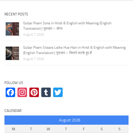
RECENT POSTS
Gulzar Poem Sona in Hindi & English with Meaning (English
Translation) | गुलज़ार – सोना
August 7, 2026
Gulzar Poem Sitaare Latke Hue Hain in Hindi & English with Meaning
(English Translation) | गुलज़ार – सितारे लटके हुए हैं
August 7, 2026
FOLLOW US
Facebook
Instagram
Pinterest
Tumblr
Twitter
CALENDAR
August 2026
M
T
W
T
F
S
S