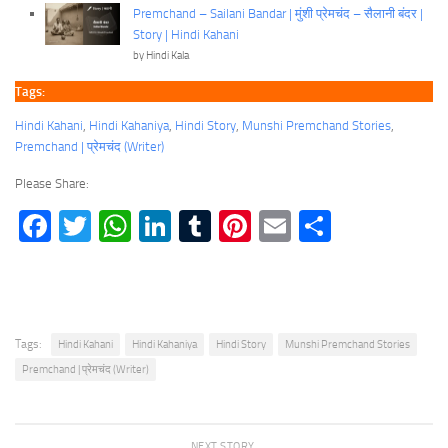
Premchand – Sailani Bandar | मुंशी प्रेमचंद – सैलानी बंदर |
Story | Hindi Kahani
by Hindi Kala
Tags:
Hindi Kahani
, 
Hindi Kahaniya
, 
Hindi Story
, 
Munshi Premchand Stories
, 
Premchand | प्रेमचंद (Writer)
Please Share:
Facebook
Twitter
WhatsApp
LinkedIn
Tumblr
Pinterest
Email
Share
Tags:
Hindi Kahani
Hindi Kahaniya
Hindi Story
Munshi Premchand Stories
Premchand | प्रेमचंद (Writer)
NEXT STORY