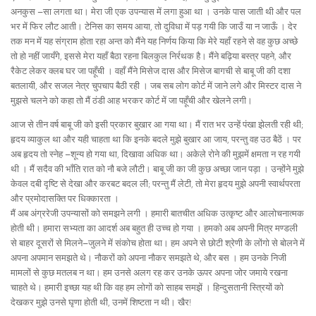
अनकुस –सा लगता था। मेरा जी एक उपन्यास में लगा हुआ था । उनके पास जाती थी और पल
भर में फिर लौट आती। टेनिस का समय आया, तो दुविधा में पड़ गयी कि जाउँ या न जाऊँ । देर
तक मन में यह संग्राम होता रहा अन्त को मैंने यह निर्णय किया कि मेरे यहाँ रहने से वह कुछ अच्छे
तो हो नहीं जायँगे, इससे मेरा यहाँ बैठा रहना बिलकुल निर्रथक है। मैंने बढ़िया बस्त्र पहने, और
रैकेट लेकर क्लब घर जा पहूँची । वहाँ मैंने मिसेज दास और मिसेज बागची से बाबू जी की दशा
बतलायी, और सजल नेत्र चुपचाप बैठी रही । जब सब लोग कोर्ट में जाने लगे और मिस्टर दास ने
मुझसे चलने को कहा तो मैं ठंडी आह भरकर कोर्ट में जा पहूँची और खेलने लगी।
आज से तीन वर्ष बाबू जी को इसी प्रकार बुखार आ गया था। मैं रात भर उन्हें पंखा झेलती रही थी;
हृदय व्याकुल था और यही चाहता था कि इनके बदले मुझे बुखार आ जाय, परन्तु वह उठ बैठें । पर
अब हृदय तो स्नेह –शून्य हो गया था, दिखावा अधिक था। अकेले रोने की मुझमें क्षमता न रह गयी
थी । मैं सदैव की भाँति रात को नौ बजे लौटी। बाबू जी का जी कुछ अच्छा जान पड़ा । उन्होंने मुझे
केवल दबी दृष्टि से देखा और करबट बदल ली; परन्तु मैं लेटी, तो मेरा हृदय मुझे अपनी स्वार्थपरता
और प्रमोदासक्ति पर धिक्कारता ।
मैं अब अंग्ररेजी उपन्यासों को समझने लगी । हमारी बातचीत अधिक उत्कृष्ट और आलोचनात्मक
होती थी। हमारा सभ्यता का आदर्श अब बहुत ही उच्च हो गया । हमको अब अपनी मित्र मण्डली
से बाहर दूसरों से मिलने–जुलने में संकोच होता था। हम अपने से छोटी श्रेणी के लोंगो से बोलने में
अपना अपमान समझते थे। नौकरों को अपना नौकर समझते थे, और बस । हम उनके निजी
मामलों से कुछ मतलब न था। हम उनसे अलग रह कर उनके ऊपर अपना जोर जमाये रखना
चाहते थे। हमारी इच्छा यह थी कि वह हम लोगों को साहब समझें । हिन्दुसतानी स्त्रियों को
देखकर मुझे उनसे घृणा होती थी, उनमें शिष्टता न थी। खैर!