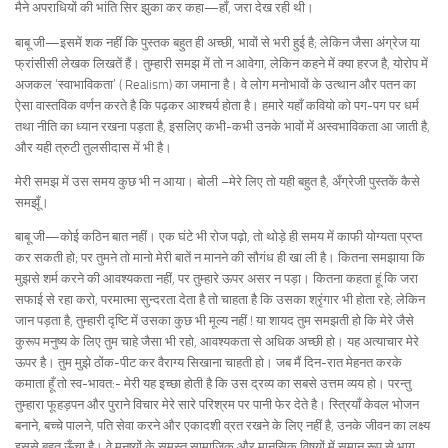
मैने अपराधियों की भांति सिर झुका कर कहा—हाँ, जरा देख रही थी।
बाबू जी—इसमें शक नहीं कि पुस्तक बहुत ही अच्छी, भावों से भरी हुई है; लेकिन जैसा अंग्रेज या
फ्रांसीसी लेखक लिखतें हैं। तुम्हारी समझ में तो न आवेगा, लेकिन कहने में क्या हरज है, योरोप में
अजकल ‘स्वाभाविकता’ ( Realism) का जमाना है। वे लोग मनोभावों के उत्थान और पतन का
ऐसा वास्तविक वर्णन करते है कि पढ़कर आश्चर्य होता है। हमारे यहाँ कवियो को पग-पग पर धर्म
तथा नीति का ध्यान रखना पड़ता है, इसलिए कभी-कभी उनके भावों में अस्वभाविकता आ जाती है,
और यही त्रुटी तुलसीदास में भी है।
मेरी समझ में उस समय कुछ भी न आया। बोली –मेरे लिए तो यही बहुत है, अँग्रेजी पुस्तकें कैसे
समझूँ।
बाबू जी—कोई कठिन बात नहीं। एक घंटे भी रोज पढ़ो, तो थोड़े ही समय में काफी योग्यता प्रप्त
कर सकती हो; पर तुमने तो मानो मेरी बातें न मानने की सौगंध ही खा ली है। कितना समझाया कि
मुझसे शर्म करने की आवश्यकता नहीं, पर तुम्हारे ऊपर असर न पड़ा। कितना कहता हूं कि जरा
सफाई से रहा करो, परमात्मा सुन्दरता देता है तो चाहता है कि उसका श्रृंगार भी होता रहे; लेकिन
जान पड़ता है, तुम्हारी दृष्टि में उसका कुछ भी मूल्य नहीं ! या शायद तुम समझती हो कि मेरे जैसे
कुरूप मनुष्य के लिए तुम चाहे जैसा भी रहो, आवश्यकता से अधिक अच्छी हो। यह अत्याचार मेरे
ऊपर है। तुम मुझे ठोंक-पीट कर वैराग्य सिखाना चाहती हो। जब मैं दिन-रात मेहनत करके
कमाता हूँ तो स्व-भावत:- मेरी यह इच्छा होती है कि उस द्रव्य का सबसे उत्तम व्यय हो। परन्तु
तुम्हारा फूहड़पन और पुराने विचार मेरे सारे परिश्रम पर पानी फेर देते है। स्त्रियाँ केवल भोजन
बनाने, बच्चे पालने, पति सेवा करने और एकादशी व्रत रखने के लिए नहीं है, उनके जीवन का लक्ष्य
इससे बहुत ऊँचा है। वे मनुष्यों के समस्त सामाजिक और मानसिक विषयों में समान रूप से भाग