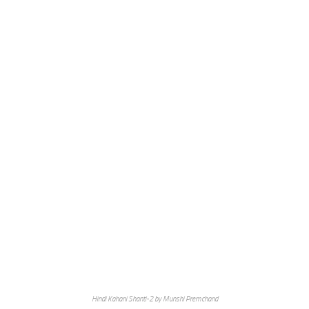
Hindi Kahani Shanti-2 by Munshi Premchand