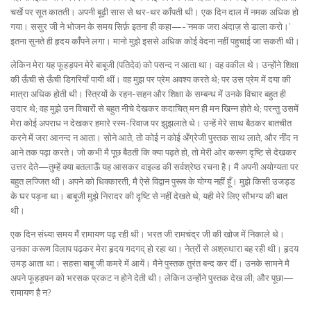
चर्खे पर सूत कातती। अपनी बूढ़ी सास से थर-थर काँपती थी। एक दिन दाल में नमक अधिक हो
गया। ससुर जी ने भोजन के समय सिर्फ़ इतना ही कहा—-‘नमक जरा अंदाज़ से डाला करो।’
इतना सुनते ही हृदय कॉँपने लगा। मानो मुझे इससे अधिक कोई वेदना नहीं पहुचाई जा सकती थी।
लेकिन मेरा यह फूहड़पन मेरे बाबूजी (पतिदेव) को पसन्द न आता था। वह वकील थे। उन्होंने शिक्षा
की ऊँची से ऊँची डिगरियाँ पायी थीं। वह मुझ पर प्रेम अवश्य करते थे; पर उस प्रेम में दया की
मात्रा अधिक होती थी। स्त्रियों के रहन-सहन और शिक्षा के सम्बन्ध में उनके विचार बहुत ही
उदार थे; वह मुझे उन विचारों से बहुत नीचे देखकर कदाचित् मन ही मन खिन्न होते थे; परन्तु उसमें
मेरा कोई अपराध न देखकर हमारे रस्म-रिवाज पर झुझलाते थे। उन्हें मेरे साथ बैठकर बातचीत
करने में जरा आनन्द न आता। सोने आते, तो कोई न कोई अँग्रेजी पुस्तक साथ लाते, और नींद न
आने तक पढ़ा करते। जो कभी मै पूछ बैठती कि क्या पढ़ते हो, तो मेरी ओर करूण दृष्टि से देखकर
उत्तर देते—तुम्हें क्या बतलाऊँ यह आसकर वाइल्ड की सर्वश्रेष्ठ रचना है। मै अपनी अयोग्यता पर
बहुत लज्जित थी। अपने को धिक्कारती, मै ऐसे विद्वान पुरूष के योग्य नहीं हूँ। मुझे किसी उजड्ड
के घर पड़ना था। बाबूजी मुझे निरादर की दृष्टि से नहीं देखते थे, यही मेरे लिए सौभग्य की बात
थी।
एक दिन संध्या समय मैं रामायण पढ़ रही थी। भरत जी रामचंद्र जी की खोज में निकाले थे।
उनका करूण विलाप पढ़कर मेरा हृदय गदगद् हो रहा था। नेत्रों से अश्रुधारा बह रही थी। हृदय
उमड़ आता था। सहसा बाबू जी कमरे में आयें। मैने पुस्तक तुरंत बन्द कर दीं। उनके सामने मै
अपने फूहड़पन को भरसक प्रकट न होने देती थी। लेकिन उन्होंने पुस्तक देख ली; और पूछा—
रामायण है न?