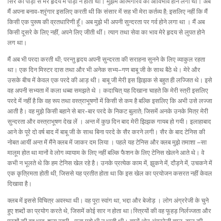
सिर की पीड़ा से मेरे हृदय में पीड़ा न होती थी। मुझमें आत्मगौरव का आविर्भाव होने लगा था। अब
मैं अपना बनाव-श्रृंगार इसलिए करती थी कि संसार में सह भी मेरा कर्तव्य है; इसलिए नहीं कि मैं
किसी एक पुरूष की व्रतधारिणी हूँ। अब मुझे भी अपनी सुन्दरता पर गर्व होने लगा था । मैं अब
किसी दूसरे के लिए नहीं, अपने लिए जीती थीं। त्याग तथा सेवा का भाव मेरे हृदय से लुपत होने
लग था।
मैं अब भी परदा करती थी; परन्तु हृदय अपनी सुन्दरता की सराहना सुनने के लिए व्याकुल रहता
था। एक दिन मिस्टर दास तथा और भी अनेक सभ्य–गण बाबू जी के साथ बैठे थे। मेरे और
उसके बीच में केवल एक परदे की आड़ थी। बाबू जी मेरी इस झिझक से बहुत ही लज्जित थे। इसे
वह अपनी सभ्यता में कला धब्बा समझते थे । कदाचित् यह दिखाना चाहते कि मेरी स्त्री इसलिए
परदे में नहीं है कि वह रूप तथा वस्त्राभूषणों में किसी से कम है बल्कि इसलिए कि अभी उसे लज्जा
आती है। वह मुझे किसी बहाने से बार-बार परदे के निकट बुलाते; जिसमें अनके उनके मित्र मेरी
सुन्दरता और वस्त्राभूषण देख लें । अन्त में कुछ दिन बाद मेरी झिझक गायब हो गयी। इलाहाबाद
आने के पूरे दो वर्ष बाद में बाबू जी के साथ बिना परदे के सैर करने लगी। सैर के बाद टेनिस की
नोबत आयीं अन्त में मैंने क्लब में जाकर दम लिया । पहले यह टेनिस और क्लब मुझे तमाशा –सा
मालूम होत था मानों वे लोग व्यायाम के लिए नहीं बल्कि फैशन के लिए टेनिस खेलने आते थे। वे
कभी न भूलते थे कि हम टेनिस खेल रहे है। उनके प्रत्येक काम में, झुकने में, दौड़ने में, उचकने में
एक कृत्रिमता होती थी, जिससे यह प्रतीत होता था कि इस खेल का प्रयोजन कसरत नहीं केवल
दिखावा है।
क्लब में इससे विचित्र अवस्था थी। वह पूरा स्वांग था, भद्दा और बेजोड़ । लोग अंग्ररेजी के चुने
हुए शब्दों का प्रयोग करते थे, जिसमें कोई सार न होता था।स्त्रियों की वह फूहड़ निर्लज्जता और