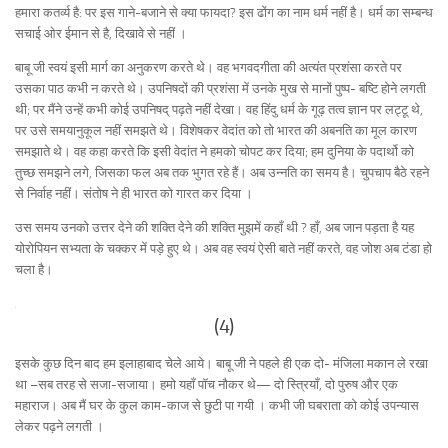
हमारा कतर्व्य है: पर इस गाने-बजाने से क्या फायदा? इस ढोंग का नाम धर्म नहीं है। धर्म का सम्बन्ध
सचाई ओर ईमान से है, दिखावे से नहीं ।
बाबू जी स्वयं इसी मार्ग का अनुकरण करते थे। वह भगवदगीता की अत्यंत प्रशंसा करते पर
उसका पाठ कभी न करते थे। उपनिषदों की प्रशंसा में उनके मुख से मानों पुष्प- बष्टि होने लगती
थी; पर मैंने उन्हें कभी कोई उपनिषद् पढ़ते नहीं देखा। वह हिंदु धर्म के गूढ़ तत्व ज्ञान पर लट्टू थे,
पर उसे समयानुकूल नहीं समझते थे। विशेषकर वेदांत को तो भारत की अबनति का मूल कारण
समझाते थे। वह कहा करते कि इसी वेदांत ने हमको चोपट कर दिया; हम दुनिया के पदार्थो को
तुच्छ समझने लगे, जिसका फल अब तक भुगत रहे हैं। अब उन्नति का समय है। चुपचाप बैठे रहने
से निर्वाह नहीं। संतोष ने ही भारत को गारत कर दिया ।
उस समय उनको उत्तर देने की शक्ति देने की शक्ति मुझमें कहाँ थी ? हाँ, अब जान पड़ता है यह
योरोपियन सभ्यता के चक्कर में पड़े हुए थे। अब वह स्वयं ऐसी बाते नहीं करते, वह जोश अब टंडा हो
चला है।
(4)
इसके कुछ दिन बाद हम इलाहाबाद चेले आये। बाबू जी ने पहले ही एक दो- मंजिला मकान ले रखा
था –सब तरह से सजा-सजाया। हमो यहाँ पॉच नौकर थे— दो स्त्रियाँ, दो पुरुष और एक
महाराज। अब मैं घर के कुल काम-काज से छुटी पा गयी । कभी जी घबराता को कोई उपन्यास
लेकर पढ़ने लगती ।