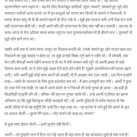
भी सह सकती थी। अब उनके और मेरे विचारों में समानता आती जाती थी। वह अधिक
प्रसन्नचित्त जान पड़ते थे। वह मेरे लिए फैसनेबुल साड़ियाँ, सुंदर जाकटें, चमकते हुए जूते और
कामदार स्लीपरें लाया करते; पर मैं इन वस्तुओं को धारण कर किसी के सामने न निकलती, ये
वस्त्र केवल बाबू जी के ही सामने पहनने के लिए रखे थे। मुझे इस प्रकार बनी-ठनी देख कर उन्हे
बड़ी प्रसन्नता होती थी। स्त्री अपने पति की प्रसन्नता के लिए क्या नहीं कर सकती। अब घर के
काम-काज से मेरा अधिक समय बनाव-श्रृंगार तथा पुस्तकावलोकन में ही बीतने लगा। पुस्तकों से
मुझे प्रेम हाने लगा था।
यद्यपि अभी तक मै अपने सास-ससुर का लिहाज करती थी, उनके सामने बूट और गाउन पहन कर
निकलने का मुझे साहस न होता था, पर मुझे उनकी शिक्षा-पूर्ण बाते न भांति थी। मैं सोचती, जब
मेरा पति सैकड़ों रूपये महीने कमाता है तो घर में चेरी बनकर क्यों रहूँ? यों अपनी इच्छा से चाहे
जितना काम करूँ, पर वे लोग मुझे आज्ञा देने वाले कौन होते हैं? मुझमें आत्मभिमान की मात्रा बढ़ने
लगी। यदि अम्मॉँ मुझे कोई काम करने को कहतीं, तो तैं अदबदा कर टाल जाती। एक दिन उन्होनें
कहा—सबेरे के जलपान के लिए कुछ दालमोट बना लो। मैं बात अनसुनी कर गयी। अम्मॉँ ने कुछ
देर तक मेरी राह देखी; पर जब मै अपने कमरे से न निकली तों उन्हे गुस्सा हो आया। वह बड़ी ही
चिड़चिड़ी प्रकृति की थी। तनिक-सी बात पर तुनक जाती थीं। उन्हे अपनी प्रतिष्ठा का इतना
अभिमान था कि मुझे बिलकुल लौंडी समझती थीं। हाँ, अपनी पुत्रियों से सदैव नम्रता से पेश
आतीं; बल्कि मैं तो यह कहूँगी कि उन्हें सिर चढ़ा रखा था। वह क्रोध में भरी हुई मेरे कमरे के द्वार
पर आकर बोलीं—तुमसे मैंने दाल—मोट बनाने को कहा था, बनाया?’
मै कुछ रूष्ट होकर बोली—अभी फुर्सत नहीं मिली।
अम्मॉँ—तो तुम्हारी जान में दिन-भर पड़े रहना ही बड़ा काम है! यह आजकल तुम्हें हो क्या गया है?