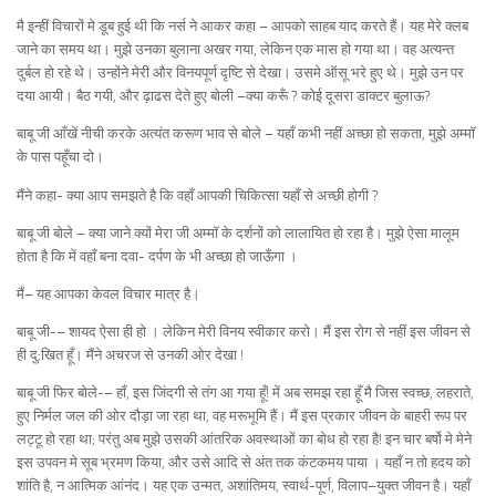
मै इन्हीं विचारों मे डूब हुई थी कि नर्स ने आकर कहा – आपको साहब याद करते हैं। यह मेरे क्लब
जाने का समय था। मुझे उनका बुलाना अखर गया, लेकिन एक मास हो गया था। वह अत्यन्त
दुर्बल हो रहे थे। उन्होंने मेरी और विनयपूर्ण दृष्टि से देखा। उसमे ऑसू भरे हुए थे। मुझे उन पर
दया आयी। बैठ गयी, और ढ़ाढस देते हुए बोली –क्या करूँ ? कोई दूसरा डाक्टर बुलाऊ?
बाबू जी आँखें नीची करके अत्यंत करूण भाव से बोले – यहाँ कभी नहीं अच्छा हो सकता, मुझे अम्मॉ
के पास पहूँचा दो।
मैंने कहा- क्या आप समझते है कि वहाँ आपकी चिकित्सा यहाँ से अच्छी होगी ?
बाबू जी बोले – क्या जाने क्यों मेरा जी अम्मॉ के दर्शनों को लालायित हो रहा है। मुझे ऐसा मालूम
होता है कि में वहाँ बना दवा- दर्पण के भी अच्छा हो जाऊँगा ।
मैं– यह आपका केवल विचार मात्र है।
बाबू जी-– शायद ऐसा ही हो । लेकिन मेरी विनय स्वीकार करो। मैं इस रोग से नहीं इस जीवन से
ही दु:खित हूँ। मैंने अचरज से उनकी ओर देखा !
बाबू जी फिर बोले-– हाँ, इस जिंदगी से तंग आ गया हूँ! में अब समझ रहा हूँ मै जिस स्वच्छ, लहराते,
हुए निर्मल जल की ओर दौड़ा जा रहा था, वह मरूभूमि हैं। मैं इस प्रकार जीवन के बाहरी रूप पर
लट्टू हो रहा था; परंतु अब मुझे उसकी आंतरिक अवस्थाओं का बोध हो रहा है! इन चार बर्षो मे मेने
इस उपवन मे सूब भ्रमण किया, और उसे आदि से अंत तक कंटकमय पाया । यहाँ न तो हदय को
शांति है, न आत्मिक आंनंद। यह एक उन्मत, अशांतिमय, स्वार्थ-पूर्ण, विलाप–युक्त जीवन है। यहाँ