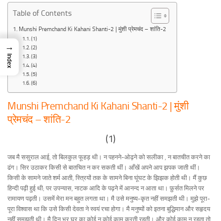
Table of Contents
Munshi Premchand Ki Kahani Shanti-2 | मुंशी प्रेमचंद – शांति-2
(1)
→
(2)
(3)
Index
(4)
(5)
(6)
Munshi Premchand Ki Kahani Shanti-2 | मुंशी
प्रेमचंद – शांति-2
(1)
जब मै ससुराल आई, तो बिलकुल फूहड़ थी। न पहनने-ओढ़ने को सलीका , न बातचीत करने का
ढंग। सिर उठाकर किसी से बातचित न कर सकती थीं। आँखें अपने आप झपक जाती थीं।
किसी के सामने जाते शर्म आती, स्त्रियों तक के सामने बिना घूंघट के झिझक होती थी। मैं कुछ
हिन्दी पढ़ी हुई थी; पर उपन्यास, नाटक आदि के पढ़ने में आनन्द न आता था। फ़ुर्सत मिलने पर
रामायण पढ़ती। उसमें मेरा मन बहुत लगता था। मै उसे मनुष्य-कृत नहीं समझती थी। मुझे पूरा-
पूरा विश्वास था कि उसे किसी देवता ने स्वयं रचा होगा। मै मनुष्यों को इतना बुद्धिमान और सहृदय
नहीं समझती थी। मै दिन भर घर का कोई न कोई काम करती रहती। और कोई काम न रहता तो