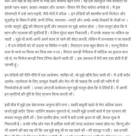
धीरे-धीरे यहाँ के बड़े लोगों से स्नेह और सम्बन्ध बढ़ने लगा। यह एक बिलकुल नयी सोसाटी थीं
इसके रहन-सहन, आहार-व्यवहार और आचार- विचार मेरे लिए सर्वथा अनोखे थे। मै इस
सोसायटी में उसे जान पड़ती, जैसे मोरों मे कौआ । इन लेडियों की बातचीत कभी थियेटर और
घुड़दौड़ के विषय में होती, कभी टेनिस, समाचार –पत्रों और अच्छे-अच्छे लेखकों के लेखों पर ।
उनके चातुर्य ,बुद्धि की तीव्रता फुर्ती और चपलता पर मुझे अचंभा होता । ऐसा मालूम होता कि वे
ज्ञान और प्रकाश की पुतलियॉ हैं। वे बिना घूंघट बाहर निकलतीं। मैं उनके साहस पर चकित रह
जाती । मुझे भी कभी-कभी अपने साथ ले जाने की चेष्टा करती, लेकिन मैं लज्जावश न जा सकती
। मैं उन लेडियों को भी उदास या चिंतित न पाती। मिसस्टर दास बहुत बीमार थे। परन्तु मिसेज
दास के माथे पर चिन्ता का चिन्ह तक न था। मिस्टर बागड़ी नैनीताल में पतेदिक का इलाज करा
रहे थे, पर मिसेज बागड़ी नित्य टेनिस खेलने जाती थीं । इस अवस्था में मेरी क्या दशा होती मै ही
जानती हूं।
इन लेडियो की रीति नीति में एक आर्कषण- शाक्ति थी, जो मुझे खींचे लिए जाती थी। मै उन्हैं सदैव
आमोद–प्रमोदक के लिए उत्सुक देखती और मेरा भी जी चाहता कि उन्हीं की भांति मैं भी
निस्संकोच हो जाती । उनका अंग्रजी वार्तालाप सुन मुझे मालूम होता कि ये देवियॉ हैं। मैं अपनी
इन त्रुटियों की पूर्ति के लिए प्रयत्न किया करती थीं।
इसी बीच में मुझे एक खेदजनक अनुभव होने लगा। यद्यपि बाबूजी पहले से मेरा अधिक आदर
करते,मुझे सदैव ‘डियर-डार्लिग कहकर पूकारते थे, तथापि मुझे उनकी बातो में एक प्रकार की
बनावट मालूम होती थीं। ऐसा प्रतीत होता, मानों ये बातें उनके हृदय से नहीं, केवल मुख से
निकलती है। उनके स्नेह ओर प्यार में हार्दिक भावों की जगह अलंकार ज्यादा होता था; किन्तु और
भी अचम्भे की बात यह थी कि अब मुझे बाबू जी पर वह पहले की –सी श्राद्धा न रही। अब उनकी