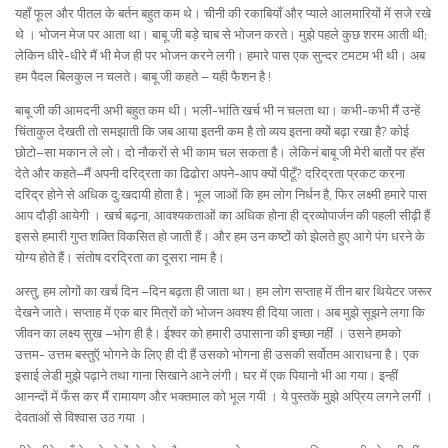
यहाँ फूल और पीतल के बर्तन बहुत कम थे। चीनी की रकाबियॉं और प्याले आलमारियों में सजे रखे
थे । भोजन मेज पर आता था। बाबू जी बड़े चाब से भोजन करते। मुझे पहले कुछ शरम आती थी;
लेकिन धीरे-धीरे मैं भी मेज ही पर भोजन करने लगी। हमारे पास एक सुन्दर टमटम भी थी। अब
हम पैदल बिलकुल न चलते। बाबू जी कहते – यही फैशन है !
बाबू जी की आमदनी अभी बहुत कम थी। भली-भांति खर्च भी न चलता था। कभी-कभी मैं उन्हें
चिंताकुल देखती तो समझाती कि जब आया इतनी कम है तो व्यय इतना क्यों बढ़ा रखा है? कोई
छोटो–सा मकान ले लो। दो नौकरों से भी काम चल सकता है। लेकिनं बाबू जी मेरी बातों पर हॅस
देते और कहते–मैं अपनी दरिद्रता का ढिढोरा अपने-आप क्यों पीटूँ? दरिद्रता प्रकट करना
दरिद्र होने से अधिक दु:खदायी होता है। भूल जाओं कि हम लोग निर्धन है, फिर लक्ष्मी हमारे पास
आप दौड़ी आयेगी । खर्च बढ़ना, आवश्यकताओं का अधिक होना ही द्रव्योपार्जन की पहली सीढ़ी हैं
इससे हमारी गुप्त शक्ति विकसित हो जाती हैं। और हम उन कष्टों को झेलते हुए आगे पंग धरने के
योग्य होते हैं। संतोष दरद्रिता का दूसरा नाम है।
अस्तु, हम लोगों का खर्च दिन –दिन बढ़ता ही जाता था। हम लोग सप्ताह में तीन बार थियेटर जरूर
देखने जाते। सप्ताह में एक बार मित्रों को भोजन अवश्य ही दिया जाता। अब मुझे सूझने लगा कि
जीवन का लक्ष्य सुख –भोग ही है। ईश्वर को हमारी उपासाना की इच्छा नहीं । उसने हमको
उत्तम- उत्तम बस्तुऍ भोगने के लिए ही दी हैं उसको भोगना ही उसकी सर्वोतम आराधना है। एक
इसाई लेडी मुझे पढ़ाने तथा गाना सिखाने आने लंगी। घर में एक पियानो भी आ गया। इन्हीं
आनन्दों में फँस कर मैं रामायण और भक्तमाल को भूल गयी । ये पुस्तकें मुझे अप्रिय लगने लगीं ।
देवताओं से विश्वास उठ गया ।