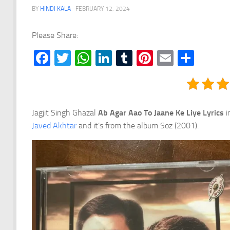
BY
HINDI KALA
·
FEBRUARY 12, 2024
Please Share:
Facebook
Twitter
WhatsApp
LinkedIn
Tumblr
Pinterest
Email
Shar
Jagjit Singh Ghazal
Ab Agar Aao To Jaane Ke Liye Lyrics
i
Javed Akhtar
and it’s from the album Soz (2001).