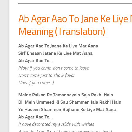
Ab Agar Aao To Jane Ke Liye 
Meaning (Translation)
Ab Agar Aao To Jaane Ke Liye Mat Aana
Sirf Ehsaan Jatane Ke Liye Mat Aana
Ab Agar Aao To…
(Now if you come, don’t come to leave
Don’t come just to show favor
Now if you come…)
Maine Palkon Pe Taman‍nayein Saja Rakhi Hain
Dil Mein Ummeed Ki Sau Shammen Jala Rakhi Hain
Ye Haseen Shammen Bujhane Ke Liye Mat Aana
Ab Agar Aao To…
(I have decorated my eyelids with wishes
A hundred candles of hope are burning in my heart