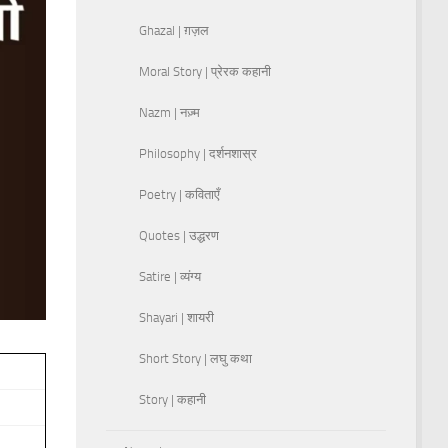
Ghazal | ग़ज़ल
Moral Story | प्रेरक कहानी
Nazm | नज़्म
Philosophy | दर्शनशास्र
Poetry | कविताएँ
Quotes | उद्धरण
Satire | व्यंग्य
Shayari | शायरी
Short Story | लघु कथा
Story | कहानी