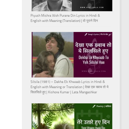
Piyush Mishra Woh Purane Din Lyrics in Hindi &
English with Meaning (Translation) | वो पुराने दिन
Silsila (1981) – Dekha Ek Khwaab Lyrics in Hindi &
English with Meaning or Translation | देखा एक ख्वाब तो ये
सिलसिले हुए | Kishore Kumar | Lata Mangeshkar