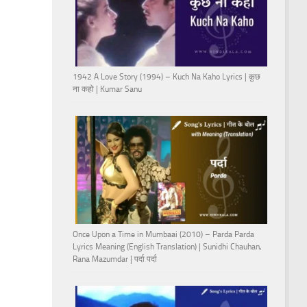
1942 A Love Story (1994) – Kuch Na Kaho Lyrics | कुछ
ना कहो | Kumar Sanu
Once Upon a Time in Mumbaai (2010) – Parda Parda
Lyrics Meaning (English Translation) | Sunidhi Chauhan,
Rana Mazumdar | पर्दा पर्दा