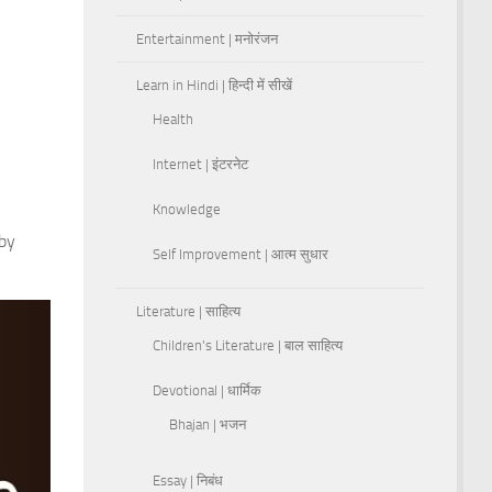
Entertainment | मनोरंजन
Learn in Hindi | हिन्दी में सीखें
Health
Internet | इंटरनेट
Knowledge
 by
Self Improvement | आत्म सुधार
Literature | साहित्य
Children's Literature | बाल साहित्य
Devotional | धार्मिक
Bhajan | भजन
Essay | निबंध