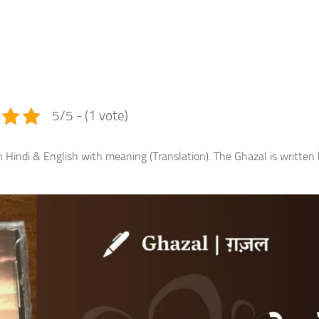
e
5/5 - (1 vote)
n Hindi & English with meaning (Translation). The Ghazal is written