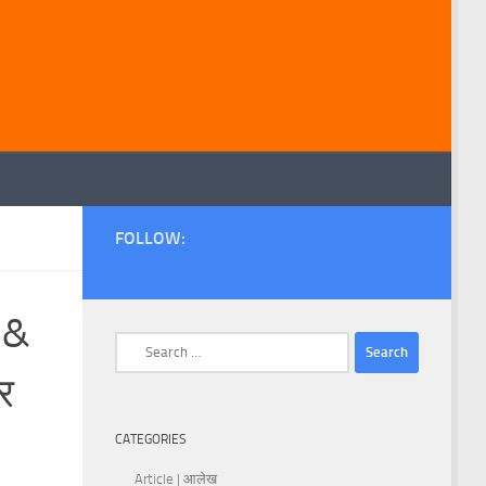
FOLLOW:
 &
Search
for:
र
CATEGORIES
Article | आलेख