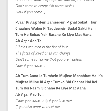
Don’t come to extinguish these smiles
Now if you come…)
P‍yaar Ki Aag Mein Zanjeerein Pighal Sakati Hain
Chaahne Walon Ki Taqdeerein Badal Sakti Hain
Tum Ho Bebas Yeh Batane Ke Liye Mat Aana
Ab Agar Aao To…
(Chains can melt in the fire of love
The fates of loved ones can change
Don’t come to tell me that you are helpless
Now if you come…)
Ab Tum Aana Jo Tumhein Mujhse Mohabbat Hai Koi
Mujhse Milne Ki Agar Tumko Bhi Chahat Hai Koi
Tum Koi Ras‍m Nibhane Ke Liye Mat Aana
Ab Agar Aao To…
(Now you come, only if you love me?
If you also want to meet me