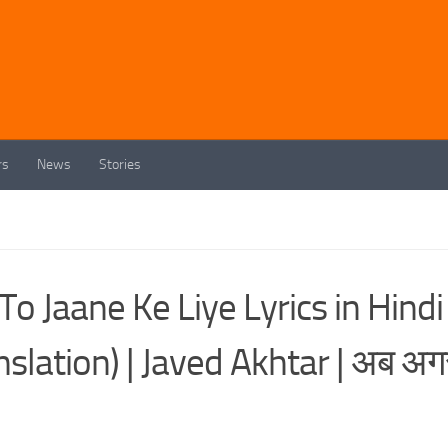
rs
News
Stories
To Jaane Ke Liye Lyrics in Hindi
slation) | Javed Akhtar | अब अग