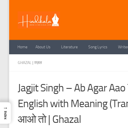
Skip to content
Home
About Us
Literature
Song Lyrics
Write
GHAZAL | ग़ज़ल
Jagjit Singh – Ab Agar Aao 
English with Meaning (Tran
→
Index
आओ तो | Ghazal