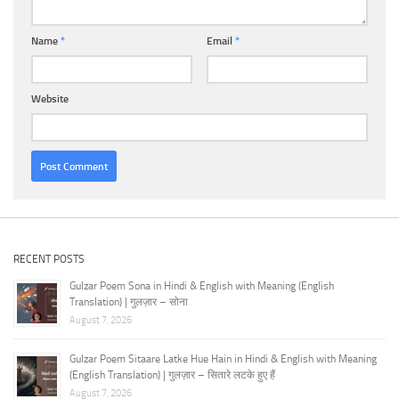
Name
*
Email
*
Website
RECENT POSTS
Gulzar Poem Sona in Hindi & English with Meaning (English
Translation) | गुलज़ार – सोना
August 7, 2026
Gulzar Poem Sitaare Latke Hue Hain in Hindi & English with Meaning
(English Translation) | गुलज़ार – सितारे लटके हुए हैं
August 7, 2026