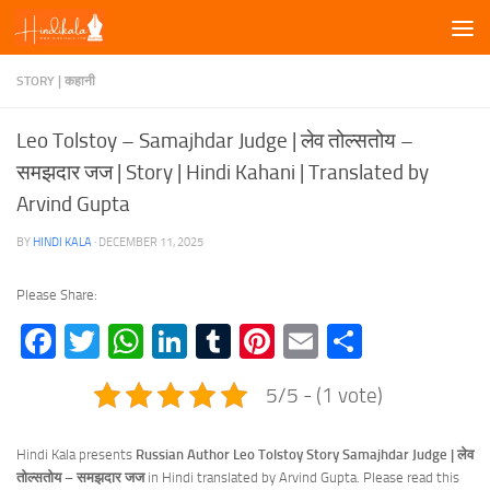
Skip to content
STORY | कहानी
Leo Tolstoy – Samajhdar Judge | लेव तोल्सतोय –
समझदार जज | Story | Hindi Kahani | Translated by
Arvind Gupta
BY
HINDI KALA
·
DECEMBER 11, 2025
Please Share:
Facebook
Twitter
WhatsApp
LinkedIn
Tumblr
Pinterest
Email
Share
5/5 - (1 vote)
Hindi Kala presents
Russian Author Leo Tolstoy Story Samajhdar Judge | लेव
तोल्सतोय –
समझदार जज
in Hindi translated by Arvind Gupta. Please read this