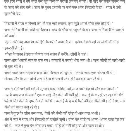
एक दिन राजा ने भेष बदल कर खुद जज की परीक्षा लेने की सोची। वो घोड़े पर सवार होकर जज
के शहर की ओर चले। शहर के मुख्य दरवाजे पर उन्हें एक अपंग भिखारी दिखा। राजा ने उसे
कुछ पैसे दिए।
भिखारी ने राजा से विनती की, ‘मैं चल नहीं सकता, कृपा मुझे अगले चौक तक छोड़ दें।’
राजा ने भिखारी को घोड़े पर बैठाया। शहर के चौक पर पहुंचने के बाद राजा ने भिखारी से उतरने
को कहा।
‘तुम उतरो! यह घोड़ा तो मेरा है!’ भिखारी ने दावा किया। देखते-देखते वहां पर लोगों की भीड़
इकट्ठी हो गई।
‘घोड़ा किसका है इसका निर्णय जज साहब ही करेंगे,’ लोगों ने कहा।
राजा और भिखारी जज के पास गए। कचहरी में काफी भीड़ जमा थी। जज, लोगों को बारी-बारी
से बुला रहे थे।
सबसे पहले जज ने एक लेखक और किसान को बुलाया। उनके साथ एक महिला भी थी।
लेखक और किसान दोनों उस महिला के अपनी पत्नी होने का दावा कर रहे थे।
जज ने दोनों पक्षों की दलीलें सुनकर कहा, ‘महिला को आज यहीं छोड़ दो और कल आओ।’
उसके बाद जज के सामने एक कसाई और तेली की पेशी हुई। कसाई के कपड़ों पर खून के छींटे
पड़े थे और तेली के हाथ तेल से सने थे। कसाई के हाथ में पैसों की एक थैली थी। दोनों पक्ष उस
थैली को अपना बता रहे थे।
जज ने कुछ देर सोच कर कहा, ‘पैसों की थैली यहीं छोड़ दो और कल आओ।’
अंत में जज ने राजा और भिखारी की दलीलें सुनीं। दोनों पक्ष घोड़े पर अपना-अपना दावा पेश कर
रहे थे। जज ने कुछ देर सोच कर कहा, ‘घोड़े को यहीं छोड़ दो और कल आओ।’