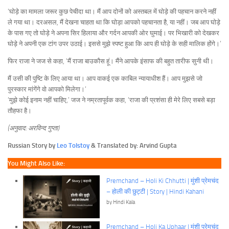
‘घोड़े का मामला जरूर कुछ पेचीदा था। मैं आप दोनों को अस्तबल में घोड़े की पहचान करने नहीं
ले गया था। दरअसल, मैं देखना चाहता था कि घोड़ा आपको पहचानता है, या नहीं। जब आप घोड़े
के पास गए तो घोड़े ने अपना सिर हिलाया और गर्दन आपकी ओर घुमाई। पर भिखारी को देखकर
घोड़े ने अपनी एक टांग उपर उठाई। इससे मुझे स्पष्ट हुआ कि आप ही घोड़े के सही मालिक होंगे।’
फिर राजा ने जज से कहा, ‘मैं राजा बाउकौस हूं। मैंने आपके इंसाफ की बहुत तारीफ सुनी थी।
मैं उसी की पुष्टि के लिए आया था। आप वाकई एक काबिल न्यायाधीश हैं। आप मुझसे जो
पुरस्कार मांगेंगे वो आपको मिलेगा।’
‘मुझे कोई इनाम नहीं चाहिए,’ जज ने नम्रतापूर्वक कहा, ‘राजा की प्रशंसा ही मेरे लिए सबसे बड़ा
तौहफा है।
(अनुवाद: अरविन्द गुप्ता)
Russian Story by
Leo Tolstoy
& Translated by:
Arvind Gupta
You Might Also Like:
Premchand – Holi Ki Chhutti | मुंशी प्रेमचंद
– होली की छुट्टी | Story | Hindi Kahani
by Hindi Kala
Premchand – Holi Ka Uphaar | मुंशी प्रेमचंद