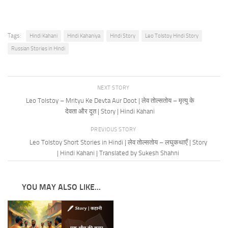
Tags:
Hindi Kahani
Hindi Kahaniya
Hindi Story
Leo Tolstoy Hindi Story
Russian Stories in Hindi
NEXT STORY
Leo Tolstoy – Mrityu Ke Devta Aur Doot | लेव तोल्सतोय – मृत्यु के
देवता और दूत | Story | Hindi Kahani
PREVIOUS STORY
Leo Tolstoy Short Stories in Hindi | लेव तोल्सतोय – लघुकथाएँ | Story
| Hindi Kahani | Translated by Sukesh Shahni
YOU MAY ALSO LIKE...