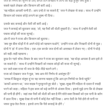
जज के निर्णय को सुनने के लिए अगले दिन कचहरी में लोगों का बड़ा हुजूम जमा हुआ।
सबसे पहले लेखक और किसान की बारी आई।
‘यह महिला आपकी पत्नी हैं। आप उन्हें ले जा सकते हैं,’ जज ने लेखक से कहा। साथ में उन्होंने
किसान को पचास कोड़े लगाने का हुक्म भी दिया।
उसके बाद कसाई और तेली की बारी आई।
जज ने कसाई को बुलाकर कहा, ‘लो, यह पैसों की थैली तुम्हारी है।’ साथ में उन्होंने तेली को
पचास कोड़ों की सजा सुनाई।
अंत में जज ने राजा और किसान को बुलाया।
‘क्या तुम बीस घोड़ों में से अपने घोड़े को पहचान पाओगे,’ उन्होंने राजा और भिखारी दोनों से पूछा।
दोनों ने ‘हां’ में उत्तर दिया। एक-एक करके जज दोनों को अस्तबल में लेकर गए। दोनों ने घोड़े
को सही-सही पहचाना।
कुछ देर गहरे सोच-विचार के बाद जज ने राजा का बुलाकर कहा, ‘यह घोड़ा आपका है आप इसे ले
जा सकते हैं।’ साथ में उन्होंने भिखारी को पचास कोड़ों की सजा भी सुनाई।
घर जाते वक्त राजा भी जज के पीछे-पीछे चलने लगे।
राजा को देखकर जज ने पूछा, ‘क्या आप मेरे निर्णय से असंतुष्ट हैं?’
‘जनाब मैं बिल्कुल संतुष्ट हूं पर यह जानना चाहता हूं कि आप इन निर्णयों पर कैसे पहुंचे?’
‘काफी आसान था,’ जज साहब ने मुस्कुराते हुए बोले। ‘सुबह-सुबह मैंने महिला से दवात में स्याही
भरने को कहा। महिला ने इस काम को बड़े करीने से अंजाम दिया। इससे मुझे लगा कि वो लेखक
की पत्नी ही होंगी। जहां तक पैसों की थैली की बात है मैंने सोते वक्त सिक्कों को एक पानी के बर्तन
में डाल दिया। सुबह देखा तो पानी में कोई तेल नहीं दिखा। अगर तेली के पैसे होते तो पानी पर
जरूर कुछ तेल तैरता। इससे लगा कि पैसे कसाई के होंगे।’