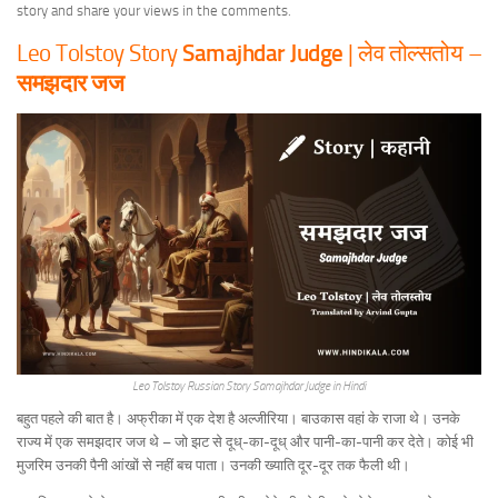
story and share your views in the comments.
Leo Tolstoy Story
Samajhdar Judge
| लेव तोल्सतोय –
समझदार जज
Leo Tolstoy Russian Story Samajhdar Judge in Hindi
बहुत पहले की बात है। अफ्रीका में एक देश है अल्जीरिया। बाउकास वहां के राजा थे। उनके
राज्य में एक समझदार जज थे – जो झट से दूध्-का-दूध् और पानी-का-पानी कर देते। कोई भी
मुजरिम उनकी पैनी आंखों से नहीं बच पाता। उनकी ख्याति दूर-दूर तक फैली थी।