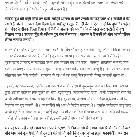
भर की देर है। हाँ, मैं आऊँगी नहीं। इससे लाचार हूँ। कल किसी बेला लाला को लेकर नदी
किनारे आ जाना। देखने को बहुत जी चाहता है।
गोविंदी दूध की हाँड़ी लिये घर चली, गर्वपूर्ण आनन्द के मारे उसके पैर उड़े जाते थे। डयोढ़ी में पैर
रखते ही बोली —जरा दिया दिखा देना, यहाँ कुछ सुझायी नहीं देता। ऐसा न हो कि दूध गिर पड़े।
ज्ञानचंद्र ने दीपक दिखा दिया। गोविंदी ने बालक को अपनी गोद में लिटा कर कटोरी से दूध
पिलाना चाहा ! पर एक घूँट से अधिक दूध कंठ में न गया। बालक ने हिचकी ली और अपनी जीवन-
लीला समाप्त कर दी।
करुण रोदन से घर गूँज उठा। सारी बस्ती के लोग चौंक पड़े; पर जब मालूम हो गया कि ज्ञानचंद्र
के घर से आवाज आ रही है, तो कोई द्वार पर न आया। रात भर भग्न हृदय दम्पति रोते रहे।
प्रात:काल ज्ञानचंद ने शव उठा लिया और श्मशान की ओर चले। सैकड़ों आदमियों ने उन्हें जाते
देखा; पर कोई समीप न आया। कुल-मर्यादा संसार की सबसे उत्तम वस्तु है। उस पर प्राण तक
न्योछावर कर दिये जाते हैं। ज्ञानचंद के हाथ से वह वस्तु निकल गयी, जिस पर उन्हें गौरव था।
वह गर्व, वह आत्म-बल, वह तेज, जो परंपरा ने उनके हृदय में कूट-कूट कर भर दिया था, उसका
कुछ अंश तो पहले ही मिट चुका था, बचा-खुचा पुत्र-शोक ने मिटा दिया। उन्हें विश्वास हो गया कि
उनके अविचार का ईश्वर ने यह दंड दिया है। दुरवस्था, जीर्णता और मानसिक दुर्बलता सभी इस
विश्वास को दृढ़ करती थीं। वह गोविंदी को अब भी निर्दोष समझते थे। उसके प्रति एक कटु शब्द
उनके मुँह से न निकलता था, न कोई कटु भाव ही उनके दिल में जगह पाता था। विधि की क्रूर-
क्रीड़ा ही उनका सर्वनाश कर रही है; इसमें उन्हें लेशमात्र भी संदेह न था।
अब यह घर उन्हें फाड़े खाता था। घर के प्राण-से निकल गये थे। अब माता किसे गोद में ले कर
चाँद मामा को बुलायेगी, किसे उबटन मलेगी, किसके लिए प्रात:काल हलुवा पकायेगी। अब सब