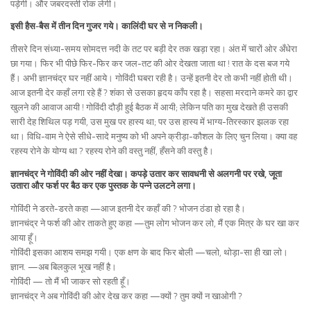
पड़ेगी। और जबरदस्ती रोक लेगी।
इसी हैस-बैस में तीन दिन गुजर गये। कालिंदी घर से न निकली।
तीसरे दिन संध्या-समय सोमदत्त नदी के तट पर बड़ी देर तक खड़ा रहा। अंत में चारों ओर अँधेरा
छा गया। फिर भी पीछे फिर-फिर कर जल-तट की ओर देखता जाता था ! रात के दस बज गये
हैं। अभी ज्ञानचंद्र घर नहीं आये। गोविंदी घबरा रही है। उन्हें इतनी देर तो कभी नहीं होती थी।
आज इतनी देर कहाँ लगा रहे हैं ? शंका से उसका हृदय काँप रहा है। सहसा मरदाने कमरे का द्वार
खुलने की आवाज आयी ! गोविंदी दौड़ी हुई बैठक में आयी; लेकिन पति का मुख देखते ही उसकी
सारी देह शिथिल पड़ गयी, उस मुख पर हास्य था; पर उस हास्य में भाग्य-तिरस्कार झलक रहा
था। विधि-वाम ने ऐसे सीधे-सादे मनुष्य को भी अपने क्रीड़ा-कौशल के लिए चुन लिया। क्या वह
रहस्य रोने के योग्य था ? रहस्य रोने की वस्तु नहीं, हँसने की वस्तु है।
ज्ञानचंद्र ने गोविंदी की ओर नहीं देखा। कपड़े उतार कर सावधनी से अलगनी पर रखे, जूता
उतारा और फर्श पर बैठ कर एक पुस्तक के पन्ने उलटने लगा।
गोविंदी ने डरते-डरते कहा —आज इतनी देर कहाँ की ? भोजन ठंडा हो रहा है।
ज्ञानचंद्र ने फर्श की ओर ताकते हुए कहा —तुम लोग भोजन कर लो, मैं एक मित्र के घर खा कर
आया हूँ।
गोविंदी इसका आशय समझ गयी। एक क्षण के बाद फिर बोली —चलो, थोड़ा-सा ही खा लो।
ज्ञान. —अब बिलकुल भूख नहीं है।
गोविंदी — तो मैं भी जाकर सो रहती हूँ।
ज्ञानचंद्र ने अब गोविंदी की ओर देख कर कहा —क्यों ? तुम क्यों न खाओगी ?