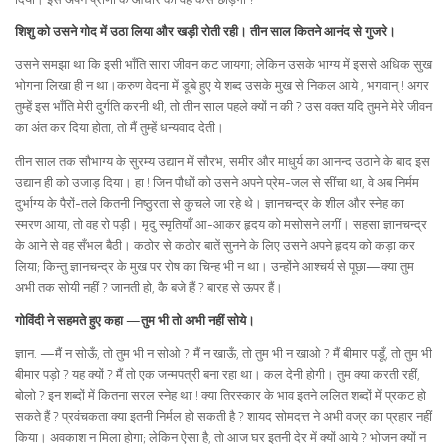
शिशु को उसने गोद में उठा लिया और खड़ी रोती रही। तीन साल कितने आनंद से गुजरे।
उसने समझा था कि इसी भाँति सारा जीवन कट जायगा; लेकिन उसके भाग्य में इससे अधिक सुख
भोगना लिखा ही न था।करुण वेदना में डूबे हुए ये शब्द उसके मुख से निकल आये , भगवान् ! अगर
तुम्हें इस भाँति मेरी दुर्गति करनी थी, तो तीन साल पहले क्यों न की ? उस वक्त यदि तुमने मेरे जीवन
का अंत कर दिया होता, तो मैं तुम्हें धन्यवाद देती।
तीन साल तक सौभाग्य के सुरम्य उद्यान में सौरभ, समीर और माधुर्य का आनन्द उठाने के बाद इस
उद्यान ही को उजाड़ दिया। हा ! जिन पौधों को उसने अपने प्रेम-जल से सींचा था, वे अब निर्मम
दुर्भाग्य के पैरों-तले कितनी निष्ठुरता से कुचले जा रहे थे। ज्ञानचन्द्र के शील और स्नेह का
स्मरण आया, तो वह रो पड़ी। मृदु स्मृतियाँ आ-आकर हृदय को मसोसने लगीं। सहसा ज्ञानचन्द्र
के आने से वह सँभल बैठी। कठोर से कठोर बातें सुनने के लिए उसने अपने हृदय को कड़ा कर
लिया; किन्तु ज्ञानचन्द्र के मुख पर रोष का चिन्ह भी न था। उन्होंने आश्चर्य से पूछा—क्या तुम
अभी तक सोयी नहीं ? जानती हो, कै बजे हैं ? बारह से ऊपर हैं।
गोविंदी ने सहमते हुए कहा —तुम भी तो अभी नहीं सोये।
ज्ञान. —मैं न सोऊँ, तो तुम भी न सोओ ? मैं न खाऊँ, तो तुम भी न खाओ ? मैं बीमार पडूँ, तो तुम भी
बीमार पड़ो ? यह क्यों ? मैं तो एक जन्मपत्री बना रहा था। कल देनी होगी। तुम क्या करती रहीं,
बोलो ? इन शब्दों में कितना सरल स्नेह था ! क्या तिरस्कार के भाव इतने ललित शब्दों में प्रकट हो
सकते हैं ? प्रवंचकता क्या इतनी निर्मल हो सकती है ? शायद सोमदत्त ने अभी वज्र का प्रहार नहीं
किया। अवकाश न मिला होगा; लेकिन ऐसा है, तो आज घर इतनी देर में क्यों आये ? भोजन क्यों न