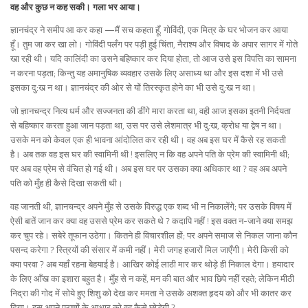
वह और कुछ न कह सकी। गला भर आया।
ज्ञानचंद्र ने समीप आ कर कहा —मैं सच कहता हूँ, गोविंदी, एक मित्र के घर भोजन कर आया
हूँ। तुम जा कर खा लो। गोविंदी पलँग पर पड़ी हुई चिंता, नैराश्य और विषाद के अपार सागर में गोते
खा रही थी। यदि कालिंदी का उसने बहिष्कार कर दिया होता, तो आज उसे इस विपत्ति का सामना
न करना पड़ता; किन्तु यह अमानुषिक व्यवहार उसके लिए असाध्य था और इस दशा में भी उसे
इसका दु:ख न था। ज्ञानचंद्र की ओर से यों तिरस्कृत होने का भी उसे दु:ख न था।
जो ज्ञानचन्द्र नित्य धर्म और सज्जनता की डींगे मारा करता था, वही आज इसका इतनी निर्दयता
से बहिष्कार करता हुआ जान पड़ता था, उस पर उसे लेशमात्र भी दु:ख, क्रोध या द्वेष न था।
उसके मन को केवल एक ही भावना आंदोलित कर रही थी। वह अब इस घर में कैसे रह सकती
है। अब तक वह इस घर की स्वामिनी थी ! इसलिए न कि वह अपने पति के प्रेम की स्वामिनी थी;
पर अब वह प्रेम से वंचित हो गई थी। अब इस घर पर उसका क्या अधिकार था ? वह अब अपने
पति को मुँह ही कैसे दिखा सकती थी।
वह जानती थी, ज्ञानचन्द्र अपने मुँह से उसके विरुद्ध एक शब्द भी न निकालेंगे; पर उसके विषय में
ऐसी बातें जान कर क्या वह उससे प्रेम कर सकते थे ? कदापि नहीं ! इस वक्त न-जाने क्या समझ
कर चुप रहे। सबेरे तूफान उठेगा। कितने ही विचारशील हों; पर अपने समाज से निकल जाना कौन
पसन्द करेगा ? स्त्रियों की संसार में कमी नहीं। मेरी जगह हजारों मिल जाएँगी। मेरी किसी को
क्या परवा ? अब यहाँ रहना बेहयाई है। आखिर कोई लाठी मार कर थोड़े ही निकाल देगा। हयादार
के लिए आँख का इशारा बहुत है। मुँह से न कहें, मन की बात और भाव छिपे नहीं रहते; लेकिन मीठी
निद्रा की गोद में सोये हुए शिशु को देख कर ममता ने उसके अशक्त हृदय को और भी कातर कर
दिया। इस अपने प्राणों के आधार को वह कैसे छोड़ेगी ?