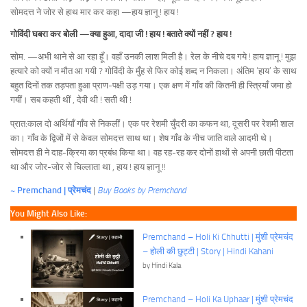
सोमदत्त ने जोर से हाथ मार कर कहा —हाय ज्ञानू ! हाय !
गोविंदी घबरा कर बोली —क्या हुआ, दादा जी ! हाय ! बताते क्यों नहीं ? हाय !
सोम. —अभी थाने से आ रहा हूँ। वहाँ उनकी लाश मिली है। रेल के नीचे दब गये ! हाय ज्ञानू ! मुझ
हत्यारे को क्यों न मौत आ गयी ? गोविंदी के मुँह से फिर कोई शब्द न निकला। अंतिम ‘हाय’ के साथ
बहुत दिनों तक तड़पता हुआ प्राण-पक्षी उड़ गया। एक क्षण में गाँव की कितनी ही स्त्रियाँ जमा हो
गयीं। सब कहती थीं , देवी थी ! सती थी !
प्रात:काल दो अर्थियाँ गाँव से निकलीं। एक पर रेशमी चुँदरी का कफन था, दूसरी पर रेशमी शाल
का। गाँव के द्विजों में से केवल सोमदत्त साथ था। शेष गाँव के नीच जाति वाले आदमी थे।
सोमदत्त ही ने दाह-क्रिया का प्रबंध किया था। वह रह-रह कर दोनों हाथों से अपनी छाती पीटता
था और जोर-जोर से चिल्लाता था , हाय ! हाय ज्ञानू !!
~ Premchand | प्रेमचंद
|
Buy Books by Premchand
You Might Also Like:
Premchand – Holi Ki Chhutti | मुंशी प्रेमचंद
– होली की छुट्टी | Story | Hindi Kahani
by Hindi Kala
Premchand – Holi Ka Uphaar | मुंशी प्रेमचंद