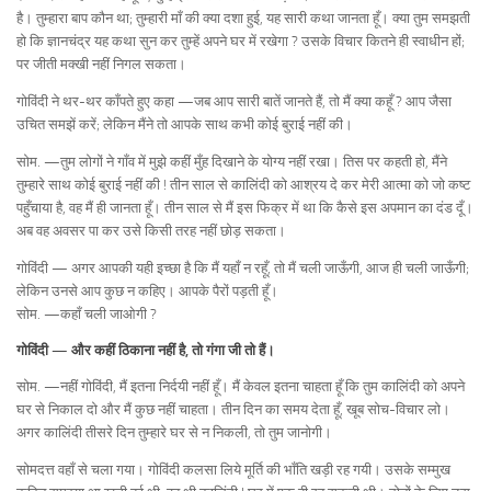
है। तुम्हारा बाप कौन था; तुम्हारी माँ की क्या दशा हुई, यह सारी कथा जानता हूँ। क्या तुम समझती
हो कि ज्ञानचंद्र यह कथा सुन कर तुम्हें अपने घर में रखेगा ? उसके विचार कितने ही स्वाधीन हों;
पर जीती मक्खी नहीं निगल सकता।
गोविंदी ने थर-थर काँपते हुए कहा —जब आप सारी बातें जानते हैं, तो मैं क्या कहूँ ? आप जैसा
उचित समझें करें; लेकिन मैंने तो आपके साथ कभी कोई बुराई नहीं की।
सोम. —तुम लोगों ने गाँव में मुझे कहीं मुँह दिखाने के योग्य नहीं रखा। तिस पर कहती हो, मैंने
तुम्हारे साथ कोई बुराई नहीं की ! तीन साल से कालिंदी को आश्रय दे कर मेरी आत्मा को जो कष्ट
पहुँचाया है, वह मैं ही जानता हूँ। तीन साल से मैं इस फिक्र में था कि कैसे इस अपमान का दंड दूँ।
अब वह अवसर पा कर उसे किसी तरह नहीं छोड़ सकता।
गोविंदी — अगर आपकी यही इच्छा है कि मैं यहाँ न रहूँ, तो मैं चली जाऊँगी, आज ही चली जाऊँगी;
लेकिन उनसे आप कुछ न कहिए। आपके पैरों पड़ती हूँ।
सोम. —कहाँ चली जाओगी ?
गोविंदी — और कहीं ठिकाना नहीं है, तो गंगा जी तो हैं।
सोम. —नहीं गोविंदी, मैं इतना निर्दयी नहीं हूँ। मैं केवल इतना चाहता हूँ कि तुम कालिंदी को अपने
घर से निकाल दो और मैं कुछ नहीं चाहता। तीन दिन का समय देता हूँ, खूब सोच-विचार लो।
अगर कालिंदी तीसरे दिन तुम्हारे घर से न निकली, तो तुम जानोगी।
सोमदत्त वहाँ से चला गया। गोविंदी कलसा लिये मूर्ति की भाँति खड़ी रह गयी। उसके सम्मुख