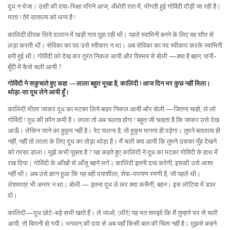
दूध न भेजा। उसी की दया-भिक्षा माँगने आज, अँधोरी रात में, भीगती हुई गोविंदी दौड़ी जा रही है।
माता ! तेरे वात्सल्य को धन्य है !
कालिंदी दीपक लिये दालान में खड़ी गाय दुहा रही थी। पहले स्वामिनी बनने के लिए वह सौत से
लड़ा करती थी। सेविका का पद उसे स्वीकार न था। अब सेविका का पद स्वीकार करके स्वामिनी
बनी हुई थी। गोविंदी को देख कर तुरंत निकल आयी और विस्मय से बोली —क्या है बहन, पानी-
बूँदी में कैसे चली आयी ?
गोविंदी ने सकुचाते हुए कहा —लाला बहुत भूखा है, कालिंदी ! आज दिन भर कुछ नहीं मिला।
थोड़ा-सा दूध लेने आयी हूँ।
कालिंदी भीतर जाकर दूध का मटका लिये बाहर निकल आयी और बोली —जितना चाहो, ले लो
गोविंदी ! दूध की कौन कमी है। लाला तो अब चलता होगा ! बहुत जी चाहता है कि जाकर उसे देख
आऊँ। लेकिन जाने का हुकुम नहीं है। पेट पालना है, तो हुकुम मानना ही पड़ेगा। तुमने बतलाया ही
नहीं, नहीं तो लाला के लिए दूध का तोड़ा थोड़ा है। मैं चली क्या आयी कि तुमने उसका मुँह देखने
को तरसा डाला। मुझे कभी पूछता है ? यह कहते हुए कालिंदी ने दूध का मटका गोविंदी के हाथ में
रख दिया। गोविंदी के आँखों से आँसू बहने लगे। कालिंदी इतनी दया करेगी, इसकी उसे आशा
नहीं थी। अब उसे ज्ञान हुआ कि यह वही दयाशीला, सेवा-परायण रमणी है, जो पहले थी।
लेशमात्र भी अन्तर न था। बोली — इतना दूध ले कर क्या करूँगी, बहन। इस लोटिया में डाल
दो।
कालिंदी—दूध छोटे-बड़े सभी खाते हैं। ले जाओ, (धीरे) यह मत समझो कि मैं तुम्हारे घर से चली
आयी, तो बिरानी हो गयी। भगवान् की दया से अब यहाँ किसी बात की चिंता नहीं है। मुझसे कहने