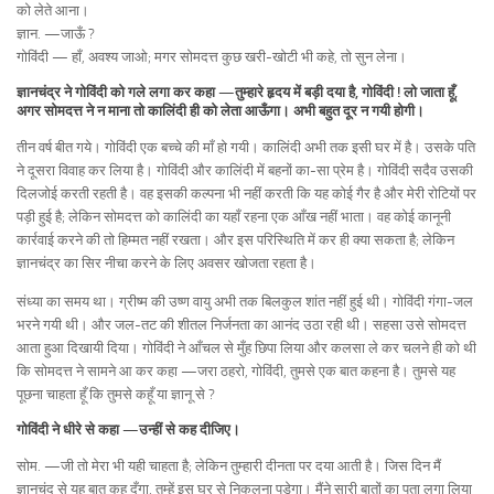
को लेते आना।
ज्ञान. —जाऊँ ?
गोविंदी — हाँ, अवश्य जाओ; मगर सोमदत्त कुछ खरी-खोटी भी कहे, तो सुन लेना।
ज्ञानचंद्र ने गोविंदी को गले लगा कर कहा —तुम्हारे हृदय में बड़ी दया है, गोविंदी ! लो जाता हूँ,
अगर सोमदत्त ने न माना तो कालिंदी ही को लेता आऊँगा। अभी बहुत दूर न गयी होगी।
तीन वर्ष बीत गये। गोविंदी एक बच्चे की माँ हो गयी। कालिंदी अभी तक इसी घर में है। उसके पति
ने दूसरा विवाह कर लिया है। गोविंदी और कालिंदी में बहनों का-सा प्रेम है। गोविंदी सदैव उसकी
दिलजोई करती रहती है। वह इसकी कल्पना भी नहीं करती कि यह कोई गैर है और मेरी रोटियों पर
पड़ी हुई है; लेकिन सोमदत्त को कालिंदी का यहाँ रहना एक आँख नहीं भाता। वह कोई कानूनी
कार्रवाई करने की तो हिम्मत नहीं रखता। और इस परिस्थिति में कर ही क्या सकता है; लेकिन
ज्ञानचंद्र का सिर नीचा करने के लिए अवसर खोजता रहता है।
संध्या का समय था। ग्रीष्म की उष्ण वायु अभी तक बिलकुल शांत नहीं हुई थी। गोविंदी गंगा-जल
भरने गयी थी। और जल-तट की शीतल निर्जनता का आनंद उठा रही थी। सहसा उसे सोमदत्त
आता हुआ दिखायी दिया। गोविंदी ने आँचल से मुँह छिपा लिया और कलसा ले कर चलने ही को थी
कि सोमदत्त ने सामने आ कर कहा —जरा ठहरो, गोविंदी, तुमसे एक बात कहना है। तुमसे यह
पूछना चाहता हूँ कि तुमसे कहूँ या ज्ञानू से ?
गोविंदी ने धीरे से कहा —उन्हीं से कह दीजिए।
सोम. —जी तो मेरा भी यही चाहता है; लेकिन तुम्हारी दीनता पर दया आती है। जिस दिन मैं
ज्ञानचंद से यह बात कह दूँगा, तुम्हें इस घर से निकलना पड़ेगा। मैंने सारी बातों का पता लगा लिया