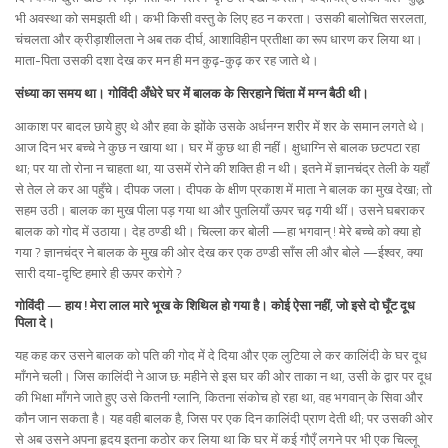
भी अवस्था को समझती थी। कभी किसी वस्तु के लिए हठ न करता। उसकी बालोचित सरलता,
चंचलता और क्रीड़ाशीलता ने अब तक दीर्घ, आशाविहीन प्रतीक्षा का रूप धारण कर लिया था।
माता-पिता उसकी दशा देख कर मन ही मन कुढ़-कुढ़ कर रह जाते थे।
संध्या का समय था। गोविंदी अँधेरे घर में बालक के सिरहाने चिंता में मग्न बैठी थी।
आकाश पर बादल छाये हुए थे और हवा के झोंके उसके अर्धनग्न शरीर में शर के समान लगते थे।
आज दिन भर बच्चे ने कुछ न खाया था। घर में कुछ था ही नहीं। क्षुधाग्नि से बालक छटपटा रहा
था; पर या तो रोना न चाहता था, या उसमें रोने की शक्ति ही न थी। इतने में ज्ञानचंद्र तेली के यहाँ
से तेल ले कर आ पहुँचे। दीपक जला। दीपक के क्षीण प्रकाश में माता ने बालक का मुख देखा; तो
सहम उठी। बालक का मुख पीला पड़ गया था और पुतलियाँ ऊपर चढ़ गयी थीं। उसने घबराकर
बालक को गोद में उठाया। देह ठण्डी थी। चिल्ला कर बोली —हा भगवान् ! मेरे बच्चे को क्या हो
गया ? ज्ञानचंद्र ने बालक के मुख की ओर देख कर एक ठण्डी साँस ली और बोले —ईश्वर, क्या
सारी दया-दृष्टि हमारे ही ऊपर करोगे ?
गोविंदी — हाय ! मेरा लाल मारे भूख के शिथिल हो गया है। कोई ऐसा नहीं, जो इसे दो घूँट दूध
पिला दे।
यह कह कर उसने बालक को पति की गोद में दे दिया और एक लुटिया ले कर कालिंदी के घर दूध
माँगने चली। जिस कालिंदी ने आज छ: महीने से इस घर की ओर ताका न था, उसी के द्वार पर दूध
की भिक्षा माँगने जाते हुए उसे कितनी ग्लानि, कितना संकोच हो रहा था, वह भगवान् के सिवा और
कौन जान सकता है। यह वही बालक है, जिस पर एक दिन कालिंदी प्राण देती थी; पर उसकी ओर
से अब उसने अपना हृदय इतना कठोर कर लिया था कि घर में कई गौएँ लगने पर भी एक चिल्लू