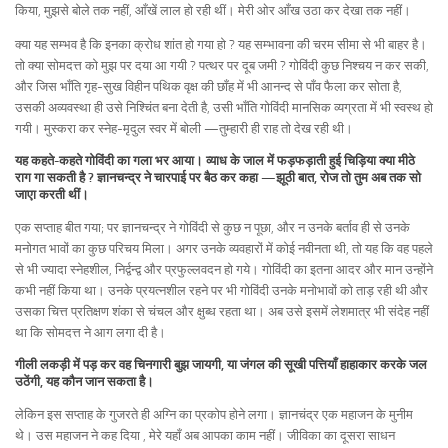
किया, मुझसे बोले तक नहीं, आँखें लाल हो रही थीं। मेरी ओर आँख उठा कर देखा तक नहीं।
क्या यह सम्भव है कि इनका क्रोध शांत हो गया हो ? यह सम्भावना की चरम सीमा से भी बाहर है।
तो क्या सोमदत्त को मुझ पर दया आ गयी ? पत्थर पर दूब जमी ? गोविंदी कुछ निश्चय न कर सकी,
और जिस भाँति गृह-सुख विहीन पथिक वृक्ष की छाँह में भी आनन्द से पाँव फैला कर सोता है,
उसकी अव्यवस्था ही उसे निश्चिंत बना देती है, उसी भाँति गोविंदी मानसिक व्यग्रता में भी स्वस्थ हो
गयी। मुस्करा कर स्नेह-मृदुल स्वर में बोली —तुम्हारी ही राह तो देख रही थी।
यह कहते-कहते गोविंदी का गला भर आया। व्याध के जाल में फड़फड़ाती हुई चिड़िया क्या मीठे
राग गा सकती है ? ज्ञानचन्द्र ने चारपाई पर बैठ कर कहा —झूठी बात, रोज तो तुम अब तक सो
जाएा करती थीं।
एक सप्ताह बीत गया; पर ज्ञानचन्द्र ने गोविंदी से कुछ न पूछा, और न उनके बर्ताव ही से उनके
मनोगत भावों का कुछ परिचय मिला। अगर उनके व्यवहारों में कोई नवीनता थी, तो यह कि वह पहले
से भी ज्यादा स्नेहशील, निर्द्वन्द्व और प्रफुल्लवदन हो गये। गोविंदी का इतना आदर और मान उन्होंने
कभी नहीं किया था। उनके प्रयत्नशील रहने पर भी गोविंदी उनके मनोभावों को ताड़ रही थी और
उसका चित्त प्रतिक्षण शंका से चंचल और क्षुब्ध रहता था। अब उसे इसमें लेशमात्र भी संदेह नहीं
था कि सोमदत्त ने आग लगा दी है।
गीली लकड़ी में पड़ कर वह चिनगारी बुझ जायगी, या जंगल की सूखी पत्तियाँ हाहाकार करके जल
उठेंगी, यह कौन जान सकता है।
लेकिन इस सप्ताह के गुजरते ही अग्नि का प्रकोप होने लगा। ज्ञानचंद्र एक महाजन के मुनीम
थे। उस महाजन ने कह दिया , मेरे यहाँ अब आपका काम नहीं। जीविका का दूसरा साधन