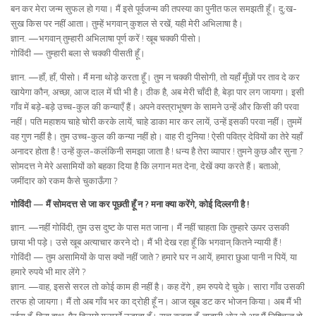
बन कर मेरा जन्म सुफल हो गया। मैं इसे पूर्वजन्म की तपस्या का पुनीत फल समझती हूँ। दु:ख-
सुख किस पर नहीं आता। तुम्हें भगवान् कुशल से रखें, यही मेरी अभिलाषा है।
ज्ञान. —भगवान् तुम्हारी अभिलाषा पूर्ण करें ! खूब चक्की पीसो।
गोविंदी — तुम्हारी बला से चक्की पीसती हूँ।
ज्ञान. —हाँ, हाँ, पीसो। मैं मना थोड़े करता हूँ। तुम न चक्की पीसोगी, तो यहाँ मूँछों पर ताव दे कर
खायेगा कौन, अच्छा, आज दाल में घी भी है। ठीक है, अब मेरी चाँदी है, बेड़ा पार लग जायगा। इसी
गाँव में बड़े-बड़े उच्च-कुल की कन्याएँ हैं। अपने वस्त्राभूषण के सामने उन्हें और किसी की परवा
नहीं। पति महाशय चाहे चोरी करके लायें, चाहे डाका मार कर लायें, उन्हें इसकी परवा नहीं। तुममें
वह गुण नहीं है। तुम उच्च-कुल की कन्या नहीं हो। वाह री दुनिया ! ऐसी पवित्र देवियों का तेरे यहाँ
अनादर होता है ! उन्हें कुल-कलंकिनी समझा जाता है ! धन्य है तेरा व्यापार ! तुमने कुछ और सुना ?
सोमदत्त ने मेरे असामियों को बहका दिया है कि लगान मत देना, देखें क्या करते हैं। बताओ,
जमींदार को रकम कैसे चुकाऊँगा ?
गोविंदी — मैं सोमदत्त से जा कर पूछती हूँ न ? मना क्या करेंगे, कोई दिल्लगी है !
ज्ञान. —नहीं गोविंदी, तुम उस दुष्ट के पास मत जाना। मैं नहीं चाहता कि तुम्हारे ऊपर उसकी
छाया भी पड़े। उसे खूब अत्याचार करने दो। मैं भी देख रहा हूँ कि भगवान् कितने न्यायी हैं !
गोविंदी — तुम असामियों के पास क्यों नहीं जाते ? हमारे घर न आयें, हमारा छुआ पानी न पियें, या
हमारे रुपये भी मार लेंगे ?
ज्ञान. —वाह, इससे सरल तो कोई काम ही नहीं है। कह देंगे , हम रुपये दे चुके। सारा गाँव उसकी
तरफ हो जायगा। मैं तो अब गाँव भर का द्रोही हूँ न। आज खूब डट कर भोजन किया। अब मैं भी