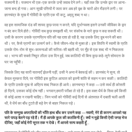
यजमानी है। यजमान भी एक-एक करके उन्हें जवाब देने लगे। यहाँ तक कि उनके द्वार पर आना-
जाना बन्द हो गया। आग सूखी पत्तियों में जला कर अब हरे वृक्ष के चारों ओर मँडराने लगी। पर
ज्ञानचंद्र के मुख में गोविंदी के प्रति एक भी कटु, अमृदु शब्द न था।
वह इस सामाजिक दंड की शायद कुछ परवा न करते, यदि दुर्भाग्यवश इसने उनकी जीविका के द्वार
न बंद कर दिये होते। गोविंदी सब कुछ समझती थी; पर संकोच के मारे कुछ न कह सकती थी।
उसी के कारण उसके प्राणप्रिय पति की यह दशा हो रही है, यह उसके लिए डूब मरने की बात
थी। पर, कैसे प्राणों का उत्सर्ग करे। कैसे जीवन-मोह से मुक्त हो। इस विपत्ति में स्वामी के प्रति
उसके रोम-रोम से शुभ-कामनाओं की सरिता-सी बहती थी; पर मुँह से एक शब्द भी न निकलता
था। भाग्य की सबसे निष्ठुर लीला उस दिन हुई, जब कालिंदी भी बिना कुछ कहे-सुने सोमदत्त के
घर जा पहुँची।
जिसके लिए यह सारी यातनाएँ झेलनी पड़ीं, उसी ने अन्त में बेवफाई की। ज्ञानचंद ने सुना, तो
केवल मुस्करा दिये; पर गोविंदी इस कुटिल आघात को इतनी शांति से सहन न कर सकी। कालिंदी
के प्रति उसके मुख से अप्रिय शब्द निकल ही आये। ज्ञानचन्द्र ने कहा —उसे व्यर्थ ही कोसती
हो प्रिये, उसका कोई दोष नहीं। भगवान् हमारी परीक्षा ले रहे हैं। इस वक्त धैर्य के सिवा हमें किसी
से कोई आशा न रखनी चाहिए। जिन भावों को गोविंदी कई दिनों से अंतस्तल में दबाती चली आती
थी, वे धैर्य का बाँध टूटते ही बड़े वेग से बाहर निकल पड़े।
पति के सम्मुख अपराधियों की भाँति हाथ बाँध कर उसने कहा —स्वामी, मेरे ही कारण आपको यह
सारे पापड़ बेलने पड़ रहे हैं। मैं ही आपके कुल की कलंकिनी हूँ। क्यों न मुझे किसी ऐसी जगह भेज
दीजिए, जहाँ कोई मेरी सूरत तक न देखे। मैं आपसे सत्य कहती हूँ…