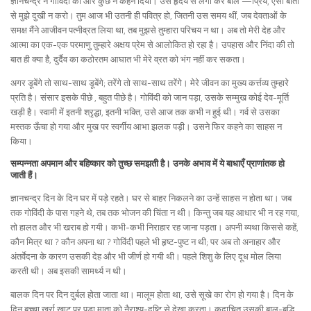
ज्ञानचन्द्र ने गोविंदी को और कुछ न कहने दिया। उसे हृदय से लगा कर बोले —प्रिय, ऐसी बातों
से मुझे दुखी न करो। तुम आज भी उतनी ही पवित्र हो, जितनी उस समय थीं, जब देवताओं के
समक्ष मैंने आजीवन पत्नीव्रत लिया था, तब मुझसे तुम्हारा परिचय न था। अब तो मेरी देह और
आत्मा का एक-एक परमाणु तुम्हारे अक्षय प्रेम से आलोकित हो रहा है। उपहास और निंदा की तो
बात ही क्या है, दुर्दैव का कठोरतम आघात भी मेरे व्रत को भंग नहीं कर सकता।
अगर डूबेंगे तो साथ-साथ डूबेंगे; तरेंगे तो साथ-साथ तरेंगे। मेरे जीवन का मुख्य कर्त्तव्य तुम्हारे
प्रति है। संसार इसके पीछे , बहुत पीछे है। गोविंदी को जान पड़ा, उसके सम्मुख कोई देव-मूर्ति
खड़ी है। स्वामी में इतनी श्रृद्धा, इतनी भक्ति, उसे आज तक कभी न हुई थी। गर्व से उसका
मस्तक ऊँचा हो गया और मुख पर स्वर्गीय आभा झलक पड़ी। उसने फिर कहने का साहस न
किया।
सम्पन्नता अपमान और बहिष्कार को तुच्छ समझती है। उनके अभाव में ये बाधाएँ प्राणांतक हो
जाती हैं।
ज्ञानचन्द्र दिन के दिन घर में पड़े रहते। घर से बाहर निकलने का उन्हें साहस न होता था। जब
तक गोविंदी के पास गहने थे, तब तक भोजन की चिंता न थी। किन्तु जब यह आधार भी न रह गया,
तो हालत और भी खराब हो गयी। कभी-कभी निराहार रह जाना पड़ता। अपनी व्यथा किससे कहें,
कौन मित्र था ? कौन अपना था ? गोविंदी पहले भी हृष्ट-पुष्ट न थी; पर अब तो अनाहार और
अंतर्वेदना के कारण उसकी देह और भी जीर्ण हो गयी थी। पहले शिशु के लिए दूध मोल लिया
करती थी। अब इसकी सामर्थ्य न थी।
बालक दिन पर दिन दुर्बल होता जाता था। मालूम होता था, उसे सूखे का रोग हो गया है। दिन के
दिन बच्चा खुर्रा खाट पर पड़ा माता को नैराश्य-दृष्टि से देखा करता। कदाचित् उसकी बाल-बुद्धि