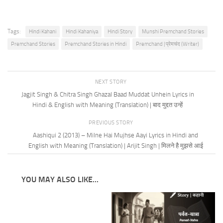
Tags:
Hindi Kahani
Hindi Kahaniya
Hindi Story
Munshi Premchand Stories
Premchand Stories
Premchand Stories in Hindi
Premchand | प्रेमचंद (Writer)
NEXT STORY
Jagjit Singh & Chitra Singh Ghazal Baad Muddat Unhein Lyrics in
Hindi & English with Meaning (Translation) | बाद मुद्दत उन्हें
PREVIOUS STORY
Aashiqui 2 (2013) – Milne Hai Mujhse Aayi Lyrics in Hindi and
English with Meaning (Translation) | Arijit Singh | मिलने है मुझसे आई
YOU MAY ALSO LIKE...