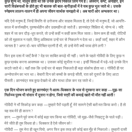
कुछ शून्य था, मालूम होता था कि उनके हृदय निकाल लिये गये हैं। अपमान, कष्ट, अनाहार, इन
सारी विडंबनाओं के होते हुए भी बालक की बाल-क्रीड़ाओं में वे सब कुछ भूल जाते थे। उसके
स्नेहमय लालन-पालन में ही अपना जीवन सार्थक समझते थे। अब चारों ओर अन्धकार था।
यदि ऐसे मनुष्य हैं, जिन्हें विपत्ति से उत्तेजना और साहस मिलता है, तो ऐसे भी मनुष्य हैं, जो आपत्ति-
काल में कर्त्तव्यहीन, पुरुषार्थहीन और उद्यमहीन हो जाते हैं। ज्ञानचंद्र शिक्षित थे, योग्य थे। यदि
शहर में जा कर दौड़-धूप करते, तो उन्हें कहीं न कहीं काम मिल जाता। वेतन कम ही सही, रोटियों
को तो मुहताज न रहते; किंतु अविश्वास उन्हें घर से निकलने न देता था। कहाँ जाएँ, शहर में कौन
जानता है ? अगर दो-चार परिचित प्राणी हैं भी, तो उन्हें मेरी क्यों परवा होने लगी ?
फिर इस दशा में जाएँ कैसे ? देह पर साबित कपड़े भी नहीं। जाने के पहले गोविंदी के लिए कुछ न
कुछ प्रबंध करना आवश्यक था। उसका कोई सुभीता न था। इन्हीं चिंताओं में पड़े-पड़े उनके दिन
कटते जाते थे। यहाँ तक कि उन्हें घर से बाहर निकलते ही बड़ा संकोच होता था। गोविंदी ही पर
अन्नोपार्जन का भार था। बेचारी दिन को बच्चों के कपड़े सीती, रात को दूसरों के लिए आटा
पीसती। ज्ञानचंद्र सब कुछ देखते थे और माथा ठोक कर रह जाते थे।
एक दिन भोजन करते हुए ज्ञानचंद्र ने आत्म-धिक्कार के भाव से मुस्करा कर कहा —मुझ-सा
निर्लज्ज पुरुष भी संसार में दूसरा न होगा, जिसे स्त्री की कमाई खाते भी मौत नहीं आती !
गोविंदी ने भौं सिकोड़ कर कहा —तुम्हारे पैरों पड़ती हूँ, मेरे सामने ऐसी बातें मत किया करो। है तो
यह सब मेरे ही कारन ?
ज्ञान. —तुमने पूर्व जन्म में कोई बड़ा पाप किया था गोविंदी, जो मुझ-जैसे निखट्टू के पाले पड़ी।
मेरे जीते ही तुम विधवा हो। धिक्कार है ऐसे जीवन को !
गोविंदी — तुम मेरा ही खून पियो, अगर फिर इस तरह की कोई बात मुँह से निकालो। तुम्हारी दासी