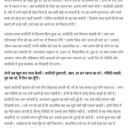
कठिन समस्या आ खड़ी हुई थी, वह थी कालिंदी ! घर में एक ही रह सकती थी। दोनों के लिए उस
घर में स्थान न था। क्या कालिंदी के लिए वह अपना घर, अपना स्वर्ग त्याग देगी ? कालिंदी अकेली
है, पति ने उसे पहले ही छोड़ दिया है, वह जहाँ चाहे जा सकती है, पर वह अपने प्राणाधार और प्यारे
बच्चे को छोड़ कर कहाँ जायगी ? लेकिन कालिंदी से वह क्या कहेगी ? जिसके साथ इतने दिनों तक
बहनों की तरह रही, उसे क्या वह अपने घर से निकाल देगी ?
उसका बच्चा कालिंदी से कितना हिला हुआ था, कालिंदी उसे कितना चाहती थी ? क्या उस
परित्यक्ता दीना को वह अपने घर से निकाल देगी ? इसके सिवा और उपाय ही क्या था ? उसका
जीवन अब एक स्वार्थी, दम्भी व्यक्ति की दया पर अवलम्बित था। क्या अपने पति के प्रेम पर वह
भरोसा कर सकती थी ! ज्ञानचंद्र सहृदय थे, उदार थे, विचारशील थे, दृढ़ थे, पर क्या उनका प्रेम
अपमान, व्यंग्य और बहिष्कार जैसे आघातों को सहन कर सकता था ! उसी दिन से गोविंदी और
कालिंदी में कुछ पार्थक्य-सा दिखायी देने लगा।
दोनों अब बहुत कम साथ बैठतीं। कालिंदी पुकारती , बहन, आ कर खाना खा लो। गोविंदी कहती ,
तुम खा लो, मैं फिर खा लूँगी।
पहले कालिंदी बालक को सारे दिन खिलाया करती थी, माँ के पास केवल दूध पीने जाता था। मगर
अब गोविंदी हर दम उसे अपने ही पास रखती है। दोनों के बीच में कोई दीवार खड़ी हो गयी है।
कालिंदी बार-बार सोचती है, आजकल मुझसे यह क्यों रूठी हुई है ? पर उसे कोई कारण नहीं
दिखायी देता। उसे भय हो रहा है कि कदाचित् यह अब मुझे यहाँ नहीं रखना चाहती। इसी चिंता में
वह गोते खाया करती है; किन्तु गोविंदी भी उससे कम चिंतित नहीं है। कालिंदी से वह स्नेह तोड़ना
चाहती है; पर उसकी म्लान मूर्ति देख कर उसके हृदय के टुकड़े हो जाते हैं। उससे कुछ कह नहीं
सकती। अवहेलना के शब्द मुँह से नहीं निकलते। कदाचित् उसे घर से जाते देख कर वह रो