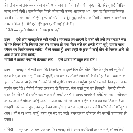
है। तीन साल तक जबान तेज न थी, आज जबान की तेज हो गयी। कुछ नहीं, कोई दूसरी चिड़िया
नजर आयी होगी। उसके लिए पिंजरे को खाली करना आवश्यक था। बस यह शिकायत निकल
आयी। मेरा बस चले, तो ऐसे दुष्टों को गोली मार दूँ। मुझे कई बार कालिंदी से बातचीत करने का
अवसर मिला है। मैंने ऐसी हँसमुख दूसरी नहीं ही देखी।
गोविंदी — तुमने सोमदत्त को समझाया नहीं।
ज्ञान. —ऐसे लोग समझाने से नहीं मानते। यह लात का आदमी है, बातों की उसे क्या परवा ? मेरा
तो यह विचार है कि जिससे एक बार सम्बन्ध हो गया, फिर चाहे वह अच्छी हो या बुरी, उसके साथ
जीवन भर निर्वाह करना चाहिए ! मैं तो कहता हूँ, अगर स्त्री के कुल में कोई दोष भी निकल आये, तो
क्षमा से काम लेना चाहिए।
गोविंदी ने कातर नेत्रों से देखकर कहा —ऐसे आदमी तो बहुत कम होते ।
ज्ञान. —समझ ही में नहीं आता कि जिसके साथ इतने दिन हँसे-बोले, जिसके प्रेम की स्मृतियाँ
हृदय के एक-एक अणु में समायी हुई हैं, उसे दर-दर ठोकरें खाने को कैसे छोड़ दिया। कम से कम
इतना तो करना चाहिए था कि उसे किसी सुरक्षित स्थान पर पहुँचा देते और उसके निर्वाह का कोई
प्रबंध कर देते। निर्दयी ने इस तरह घर से निकाला, जैसे कोई कुत्ते को निकाले। बेचारी गाँव के
बाहर बैठी रो रही है। कौन कह सकता है, कहाँ जायगी। शायद मायके भी कोई नहीं रहा। सोमदत्त
के डर के मारे गाँव का कोई आदमी उसके पास भी नहीं आता। ऐसे बग्गड़ का क्या ठिकाना ! जो
आदमी स्त्री का न हुआ, वह दूसरे का क्या होगा। उसकी दशा देख कर मेरी आँखों में तो आँसू भर
आये। जी में तो आया, कहूँ , बहन, तुम मेरे घर चलो; मगर तब तो सोमदत्त मेरे प्राणों का गाहक हो
जाता।
गोविंदी — तुम जरा जा कर एक बार फिर समझाओ। अगर वह किसी तरह न माने, तो कालिंदी