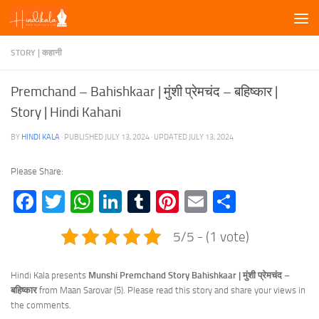
Skip to content
STORY | कहानी
Premchand – Bahishkaar | मुंशी प्रेमचंद – बहिष्कार |
Story | Hindi Kahani
BY
HINDI KALA
· PUBLISHED
JULY 13, 2024
· UPDATED
JULY 13, 2024
Please Share:
Facebook
Twitter
WhatsApp
LinkedIn
Tumblr
Pinterest
Email
Share
5/5 - (1 vote)
Hindi Kala presents
Munshi Premchand Story Bahishkaar | मुंशी प्रेमचंद –
बहिष्कार
from Maan Sarovar (5). Please read this story and share your views in
the comments.