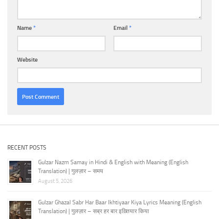
Name
*
Email
*
Website
RECENT POSTS
Gulzar Nazm Samay in Hindi & English with Meaning (English
Translation) | गुलज़ार – समय
August 5, 2026
Gulzar Ghazal Sabr Har Baar Ikhtiyaar Kiya Lyrics Meaning (English
Translation) | गुलज़ार – सब्र हर बार इख़्तियार किया