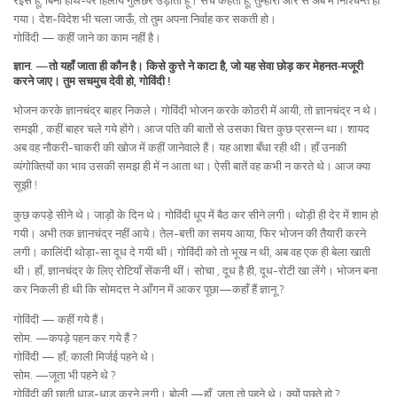
रईस हूँ, बिना हाथ-पैर हिलाये गुलछर्रे उड़ाता हूँ। सच कहता हूँ, तुम्हारी ओर से अब मैं निश्चिन्त हो
गया। देश-विदेश भी चला जाऊँ, तो तुम अपना निर्वाह कर सकती हो।
गोविंदी — कहीं जाने का काम नहीं है।
ज्ञान. —तो यहाँ जाता ही कौन है। किसे कुत्ते ने काटा है, जो यह सेवा छोड़ कर मेहनत-मजूरी
करने जाए। तुम सचमुच देवी हो, गोविंदी !
भोजन करके ज्ञानचंद्र बाहर निकले। गोविंदी भोजन करके कोठरी में आयी, तो ज्ञानचंद्र न थे।
समझी , कहीं बाहर चले गये होंगे। आज पति की बातों से उसका चित्त कुछ प्रसन्न था। शायद
अब वह नौकरी-चाकरी की खोज में कहीं जानेवाले हैं। यह आशा बँधा रही थी। हाँ उनकी
व्यंगोक्तियों का भाव उसकी समझ ही में न आता था। ऐसी बातें वह कभी न करते थे। आज क्या
सूझी !
कुछ कपड़े सीने थे। जाड़ों के दिन थे। गोविंदी धूप में बैठ कर सीने लगी। थोड़ी ही देर में शाम हो
गयी। अभी तक ज्ञानचंद्र नहीं आये। तेल-बत्ती का समय आया, फिर भोजन की तैयारी करने
लगी। कालिंदी थोड़ा-सा दूध दे गयी थी। गोविंदी को तो भूख न थी, अब वह एक ही बेला खाती
थी। हाँ, ज्ञानचंद्र के लिए रोटियाँ सेंकनी थीं। सोचा , दूध है ही, दूध-रोटी खा लेंगे। भोजन बना
कर निकली ही थी कि सोमदत्त ने आँगन में आकर पूछा—कहाँ हैं ज्ञानू ?
गोविंदी — कहीं गये हैं।
सोम. —कपड़े पहन कर गये हैं ?
गोविंदी — हाँ; काली मिर्जई पहने थे।
सोम. —जूता भी पहने थे ?
गोविंदी की छाती धाड़-धाड़ करने लगी। बोली —हाँ, जूता तो पहने थे। क्यों पूछते हो ?