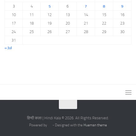
3
4
5
6
7
8
9
10
11
12
13
14
15
16
17
18
19
20
21
22
23
24
25
26
27
28
29
30
31
« Jul
हिन्दी कला | Hindi Kala © 2026. All Rights Reserved.
Powered by
- Designed with the
Hueman theme