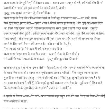
राजा साहब ने व्यंगपूर्ण नेत्रों से देखकर कहा—शायद आत्मा जागृत हो गई, क्यो? वही बीमारी, जो
कायरों और नामर्दों को हुआ करती है। अच्छी बात है, जाओ।
‘हुजूर, आप मुझसे नाराज न हों, मैं अपने में वह….।’
राजा साहब ने सिंह की भांति आग्नेय नेत्रों से देखते हुए गरजकनर कहा—मत बको, नमक…
फिर कुछ नम्र होकर बोले—तुम्हारे भाग्य में ठोकरें खाना ही लिखा है। मैंने तुम्हें वह अवसर दिया
था, जिसे कोई दूसरा आदमी दैवी वरदान समझता, मगर तुमने उसकी कद्र न की। तुम्हारी
तकदीर तुमसे फिरी हुई है। हमेशा गुलामी करोगे और धक्के खाओगे। तुम जैसे आदमियों के लिए
गेरूए बाने है। और कमण्डल तथा पहाड़ की गुफा। इस धर्म और अधर्म की समस्या पर विचार
करने के लिए उसी वैराग्य की जरूरत है। संसार मर्दो के लिए है।
मैं पछता रहा था कि मैंने पहले ही क्यों न इन्कार कर दिया।
राजा साहब ने एक क्षण के बाद फिर कहा—अब भी मौका है, फिर सोचों।
मैंने उसी नि:शक तत्परता के साथ कहा—हुजूर, मैंने खूब सोचा लिया है।
राजा साहब हाठ दांतों से काटकर बोले—बेहतर है, जाओं और आज ही रात को मेरे राज्य की सीमा
के बाहर निकल जाओ। शायद कल तुम्हें इसका अवसर न मिले। मैं न मालूम क्या समझकर
तुम्हारी जान बख्शी कर रहा हू। न जाने कौन मेरे हृदय में बैठा हुआ तुम्हारी रक्षा कर रहा है। मै।
इस वक्त अपने आप में नहीं हूँ, लेकिन मुझे तुम्हारी शराफत पर भरोसा है। मुझे अब भी विश्वास है
कि हइस मामले केा तुम दीवार के सामने भी जबान पर न लाओंगे।
मैं चुपके से निकल आया और रातों-रात राज्य के बाहर पहुंच गयां मैंने उस चित्र के सिवा और कोई
चीज अपने साथ न ली।