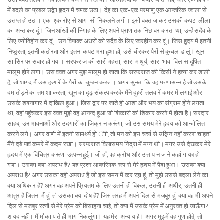
में बदले का प्रबल उद्वेग हृदय में चमक उठा। देह का एक-एक परमाणु एक आन्तरिक ज्वाला से
उत्तप्त हो उठा। एक-एक रोए से आग-सी निकलने लगी। इसी वक्त जाकर उसकी कपट-लीला
का अन्त कर दूं। जिन आंखों की निगाह के लिए अपने प्राण तक निछावर करता था, उन्हें सदैव के
लिए ज्योतिहीन कर दूं। उन विषाक्त अधरों को सदैव के लिए स्वरहीन कर दूं। जिस ह़ृदय में इतनी
निष्ठुरता, इतनी कठोरता ओर इतना कपट भरा हुआ हो, उसे चीरकर पैरों से कुचल डालूं। खून-
सा सिर पर सवार हो गया। सरफराज की सारी महत्ता, सारा माधुर्य, सारा भाव-विलास दूषित
मालूम होने लगा। उस वक्त अगर मुझ मालूम हो जाता कि सरफराज की किसी ने हत्या कर डाली
है, तो शायद मैं उस हत्यारें के पैरों का चुम्बन करता। अगर सुनता कि वह मरणासन्न है तो उसके
दम तोड़ने का तमाशा करता, खून का दृढ़ संकल्प करके मैंने दुहरी तलवारें कमर में लगाई और
उसके शयनागार में दाखिल हुआ। जिस द्वार पर जाते ही आशा और भय का संग्राम होने लगता
था, वहां पहुंचकर इस वक्त मुझे वह आनन्द हुआ जो शिकारी को शिकार करने में होता है। सरदार
साहब, उन भावनाओं और उदगारों का जिक्र न करूंगा, जो उस समय मेरे हृदय को आन्दोलित
करने लगे। अगर वाणी में इतनी सामर्थ्य हो ीाी, तो मन को इस चर्चा से उद्विग्न नहीं करना चाहतां
मैंने दबे पावं कमरे में कदम रखा। सरफराज विलासमय निद्रा में मग्न थी। मगर उसे देखकर मेरे
हृदय में एक विचित्र करूणा उत्पन्न हुई। जी हाँ, वह क्रोध और उत्ताप न जाने कहां गायब हो
गया। उसका क्या अपराध है? यह प्रश्न आकस्मिक रूप से मेरे हृदय में पैदा हुआ। उसका क्या
अपराध है? अगर उसका वही अपराध है जो इस समय मैं कर रहा हूं, तो मुझे उससे बदला लेने का
क्या अधिकार है? अगर वह अपने प्रियतम के लिए उतनी ही विकल, उतनी ही अधीर, उतनी ही
आतुर है जितना मैं हूं, तो उसका क्या दोष है? जिस तरह मैं अपने दिल से मजबूर हूं, क्या वह भी अपने
दिल से मजबूर रत्नों से मेरे प्रेम को बिसाहना चाहे, तो क्या मैं उसके प्रेम में अनुरक्त हो जाऊँगा?
शायद नहीं। मैं मौका पाते ही भाग निकलूंगा। यह मेरा अन्याय है। अगर मुझमें वह गुण होते, तो