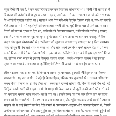
बहुत दिनों की बात है, मैं एक बड़ी रियासत का एक विश्वस्त अधिकारी था। जैसी मेरी आदत है, मैं
रियासत की घड़ेबन्दियों से पृथक रहता न इधर, अपने काम से काम रखता। काजी की तरह शहर
के अंदेशे से दुबला न होता था। महल में आये दिन नये-नये शिगूफे खिलते रहते थे, नये-नये तमाशे
होते रहते थे, नये-नये षड़यंत्रों की रचना होती रहती थी, पर मुझे किसी पक्ष से सरोकार न था।
किसी की बात में दखल न देता था, न किसी की शिकायत करता, न किसी की तारीफ। शायद
इसीलिए राजा साहब की मुझ पर कृपा-दृष्टि रहती थी। राजा साहब शीलवान्, दयालु, निर्भीक,
उदार ओर कुछ स्वेच्छाचारी थे। रेजीडेण्ट की खुशामद करना उन्हं पसन्द न था। जिन समाचार
पत्रों से दूसरी रियासतें भयभीत रहती थीं और और अपने इलाके में उन्हें आने न देती थीं, वे सब
हमारी रियासत में बेरोक-टोक आते थे। एक-दो बार रेजीडेण्ट ने इस बारे में कुछ इशारा भी किया
था, लेकिन राजा साहब ने इसकी बिल्कुल परवाह न की। अपने आंतरिक शासन में वह किसी
प्रकार का हस्ताक्षेप न चाहते थे, इसीलिए रेजीडेण्ट भी उनसे मन ही मन द्वेष करता था।
लेकिन इसका यह आशय नहीं है कि राजा साहब प्रजावत्सल, दूरदर्शी, नीतिकुशल या मितव्ययी
शासक थे। यह बात न थी। वे बड़े ही विलासप्रिय, रसिक और दुर्व्यसनी थे। उनका अधिकांश
समय विषय-वासना की ही भेंट होता था। रनवास में दर्जनों रानियां थी, फिर भी आये दिन नई-नई
चिड़ियां आती रहती थी। इस मद में लेशमात्र भी किफायत या कंजूसी न की जाती थी। सौन्दर्य
की उपासना उनका गौण स्वभाव-सा हो गया था। इसके लिए वह दीन और ईमान तक की हत्या
करने को तैयार रहते थे। वे स्वच्छन्द करना चाहते थे।, और चूंकि सरकार उन्हें बंधनों में डालना
चाहती थी, वे उन्हें चिढ़ाने के लिए ऐसे मामलें में असाधारण अनुराग और उत्साह दिखाते थे, जिनमें
उन्हें प्रजा की सहायता और सहानुभूति का पूरा विश्वास होता था, इसलिए प्रजा उनके दुर्गुणों को