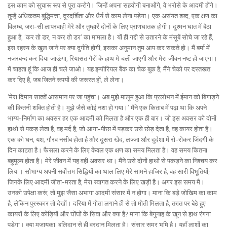
इस काम को सुचारू रूप से पूरा करोगे। जिन्हें अपना सहयोगी बनाओंगे, वे भरोसे के आदमी होंगे।
तुम्हें अधिकतम बुद्धिमत्ता, दूरदर्शिता और धैर्य से काम लेना पड़ेगा। एक असंयत शब्द, एक क्षण का
विलम्ब, जरा-सी लापरवाही मेरे और तुम्हारें दोनों के लिए प्राणघातक होगी। दुश्मन घात में बैठा
हुआ है, ‘कर तो डर, न कर तो डर’ का मामला है। यों ही गद्दी से उतारने के मंसूबें सोचे जा रहे हैं,
इस रहस्य के खुल जाने पर क्या दुर्गति होगी, इसका अनुमान तुम आप कर सकते हो। मैं बर्मा में
नजरबन्द कर दिया जाऊंगा, रियासत गैरों के हाथ मे चली जाएगी और मेरा जीवन नष्ट हो जाएगा।
में चाहता हूं कि आज ही चले जाओ। यह इम्पीरियल बैंक का चेक बुक है, मैंने चेको पर दस्तखत
कर दिए है, जब जितने रूपयों की जरूरत हों, ले लेना।
‘मेरा दिमाग सातवें आसमान पर जा पहुंचा। अब मुझे मालूम हुआ कि प्रलोभन में ईमान को बिगाड़ने
की कितनी शक्ति होती है। मुझे जैसे कोई नशा हो गया।’ मैंने एक किताब में पढ़ा था कि अपने
भाग्य-निर्माण का अवसर हर एक आदमी को मिलता है और एक ही बार। जो इस अवसर को दोनों
हाथो से पकड़ लेता है, वह मर्द है, जो आगा-पीछा में पड़कर उसे छोड़ देता है, वह कायर होता है।
एक को धन, यश, गौरव नसीब होता है और दूसरा खेद, लज्जा और दुर्दशा में रो-रोकर जिंदगी के
दिन काटता है। फैसला करने के लिए केवल एक क्षण का समय मिलता है। वह समय कितना
बहुमूल्य होता है। मेरे जीवन में यह वही अवसर था। मैंने उसे दोनों हाथों से पकड़ने का निश्चय कर
लिया। सौभाग्य अपनी सर्वोत्तम सिद्धियों का थाल लिए मेरे सामने हाजिर है, वह सारी विभूतियों;
जिनके लिए आदमी जीता-मरता है, मेरा स्वागत करने के लिए खड़ी है। अगर इस समय मै।
उनकी उपेक्षा करूं, तो मुझ जैसा अभागा आदमी संसार में न होगा। माना कि बड़े जोखिम का काम
है, लेकिन पुरस्कार तो देखों। दरिया में गोता लगाने ही से तो मोती मिलता है, तख्त पर बेठे हुए
कायरों के लिए कोड़ियों और घोंघों के सिवा और क्या है? माना कि बेगुनाह के खून से हाथ रंगना
पड़ेगा। क्या मुजायका! बलिदान से ही वरदान मिलता है। संसार समर भूमि है। यहाँ लाशों का