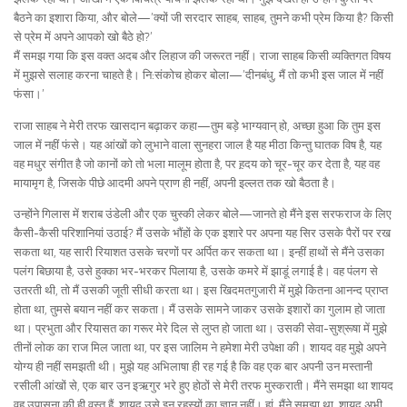
बैठने का इशारा किया, और बोले—’क्यों जी सरदार साहब, साहब, तुमने कभी प्रेम किया है? किसी
से प्रेम में अपने आपको खो बैठे हो?’
मैं समझ गया कि इस वक्त अदब और लिहाज की जरूरत नहीं। राजा साहब किसी व्यक्तिगत विषय
में मुझसे सलाह करना चाहते है। नि:संकोच होकर बोला—’दीनबंधु, मैं तो कभी इस जाल में नहीं
फंसा।’
राजा साहब ने मेरी तरफ खासदान बढ़ाकर कहा—तुम बड़े भाग्यवान् हो, अच्छा हुआ कि तुम इस
जाल में नहीं फंसे। यह आंखों को लुभाने वाला सुनहरा जाल है यह मीठा किन्तु घातक विष है, यह
वह मधुर संगीत है जो कानों को तो भला मालूम होता है, पर ह़दय को चूर-चूर कर देता है, यह वह
मायामृग है, जिसके पीछे आदमी अपने प्राण ही नहीं, अपनी इल्लत तक खो बैठता है।
उन्होंने गिलास में शराब उंडेली और एक चुस्की लेकर बोले—जानते हो मैंने इस सरफराज के लिए
कैसी-कैसी परिशानियां उठाई? मैं उसके भौंहों के एक इशारे पर अपना यह सिर उसके पैरों पर रख
सकता था, यह सारी रियाशत उसके चरणों पर अर्पित कर सकता था। इन्हीं हाथों से मैंने उसका
पलंग बिछाया है, उसे हुक्का भर-भरकर पिलाया है, उसके कमरे में झाडूं लगाई है। वह पंलग से
उतरती थी, तो मैं उसकी जूती सीधी करता था। इस खिदमतगुजारी में मुझे कितना आनन्द प्राप्त
होता था, तुमसे बयान नहीं कर सकता। मैं उसके सामने जाकर उसके इशारों का गुलाम हो जाता
था। प्रभुता और रियासत का गरूर मेरे दिल से लुप्त हो जाता था। उसकी सेवा-सुश्रूषा में मुझे
तीनों लोक का राज मिल जाता था, पर इस जालिम ने हमेशा मेरी उपेक्षा की। शायद वह मुझे अपने
योग्य ही नहीं समझती थी। मुझे यह अभिलाषा ही रह गई है कि वह एक बार अपनी उन मस्तानी
रसीली आंखों से, एक बार उन इऋगुर भरे हुए होठों से मेरी तरफ मुस्कराती। मैंने समझा था शायद
वह उपासना की ही वस्तु हैं, शायद उसे इन रहस्यों का ज्ञान नहीं। हां, मैंने समझा था, शायद अभी