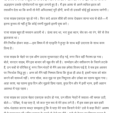
अल्हड़पन उसके प्रेमोदगारों पर मुहर लगाये हुए है। मैं इस आशा से अपने व्यथित हृदय को
तसकीन देता था कि कभी तो मेरी अभिलाषाएं पूरी होंगी, कभी तो उसकी सोई हुई कल्पना जागेगी।
राजा साहब एकाएक चुप हो गये। फिर कदे आदम शीशे की तरफ देखकर शान्त भाव से बोले—मै
इतना कुरूप तो नहीं हूं कि कोई रमणी मुझसे इतनी घ़ृषा करे।
राजा साहब बहुत ही रूपवान आदमी थे। ऊंचा कद था, भरा हुआ बदन, सेव का-सा रंग, चेरे से तेज
झलकता था।
मैंने निर्भीक होकर कहा—इस विषय में तो प्रकृति ने हुजूर के साथ बड़ी उदारता के साथ काम
लिया है।
राजा साहब के चेहरे पर एक क्षीण उदास मुस्कराहट दौड़ गई, मगर फिर वहीं नैराश्य छा गया।
बोले, सरदार साहब, मैंने इस बाजार की खूब सैर की है। सम्मोहन और वशीकरण के जितने लटके
हैं, उन सबों से परिचित हूं, मगर जिन मंत्रों से मैंने अब तक हमेशा विजय पाई है, वे सब इस अवसर
पर निरर्थक सिद्ध हुए। अन्त को मैंने यही निश्चय किया कि कुंआ ही अंधा है, इसमें प्यास को शांत
करने की सामर्थ्य नहीं। मगर शोक, कल मुझ पर इस निष्ठुरता और उपेक्षा का रहस्य खुला गया।
आह! काश, यह रहस्य कुछ दिन और मुझसे छिपा रहता, कुछ दिन और मै इसी भ्रम, इसी अज्ञान
अवस्था में पड़ा रहता।
राजा साहब का उदास चेहरा एकाएक कठोर हो गया, उन शीतर नेत्रों में जवाला-सी चमक उठी,
बोले—“देखिए, ये वह पत्र है, जो कल गुप्त रूप से मेरे हाथ लगे है। मैं इस वक्त इस बात हकी
जांच-पंडताल करना व्यथ्र समझता हूं कि ये पत्र मेरे पास किसने भेजे? उसे ये कहा मिले? अवश्य