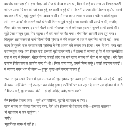
वह सेंध मार रहा हो। इस चित्र को रोज ही देखा करता था, दिन में कई बार उस पर निगाह पड़ती
थी पर आज मेरे मन की जो दशा हुई, वह कभी न हुई थी। कितनी लज्जा और कितना क्रोध! मानों
वह कह रही थी, मुझे तुझसे ऐसी आशा न थी। मैं उस तरफ ताक न सका। फौरन आंखें झुका
ली। उन आंखों के सामने खड़े होने की हिम्मत मुझे न हुई। वह तसवीर की आंखें न थी, सजीव,
तीव्र और ज्वालामय, हृदय में पैठने वाली, नोकदार भाले की तरह हृदय में चुभने वाली आंखें थी।
मुझे ऐसा मालूम हुआ, गिर पडूंगा। मैं वहीं फर्श पर बैठ गया। मेरा सिर आप ही आप झुग गया।
बिल्कुल अज्ञातरूप से मानो किसी दैवी प्रेरणा से मेरे संकल्प में एक में क्रान्ति-सी हो गई। उस
सत्य के पुतले, उस प्रकाश की प्रतिमा ने मेरी आत्मा को सजग कर दिया। मन-में क्या–क्या भाव
उत्पन्न हुए, क्या-क्या विचार उठे, इसकी मुझे खबर नहीं। मैं इतना ही जानता हूं कि मैं एक सम्मोहित
दशा में घर से निकला, मोटर तैयार कराई और दस बजे राजा साहब की सेवा में जा पहुंचा। मेरे लिए
उन्होंने विशेष रूप से ताकीद कर दी थी। जिस वक्त चाहूं, उनसे मिल सकूं। कोई अड़चन न पड़ी।
में जाकर नम्र भाव से बोला—हुजूर, कुछ अर्ज करना चाहता हूं।
राजा साहब अपने विचार में इस समस्या को सुलझाकर इस वक्त इत्मीनान की सांस ले रहे थे। मुझे
देखकर उन्हें किसी नई उलझन का संदेह हुआ। त्योरियों पर बल पड़ गये, मगर एक ही क्षण में नीति
ने विजय पाई, मुस्कराकर बोले—हां हां, कहिए, कोई खास बात?
मैंने निर्भीक हेाकर कहा—मुणे क्षमा कीजिए, मुझसे यह काम न होगा।
राजा साहब का चेहरा पीला पड़ गया, मेरी ओर विस्मत से देखकर बोले—इसका मतलब?
‘मैं यह काम न कर सकूंगा।’
‘क्यों?’
‘मुझमें वह सामर्थ्य नहीं है।