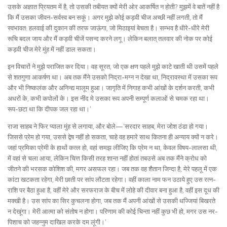
उसके अज्ञात प्रियतम में है, तो उसकी तबीयत क्यों मेरी ओर आकर्षित न होती? मुझमें वे बातें नहीं है
कि मैं उसका जीवन-सर्वस्व बन सकूं। अगर मुझे कोई कड़वी चीज अच्छी नहीं लगती, तो मैं
स्वभावत: हलवाई की दुकान की तरफ जाऊंगा, जो मिठाइयां बेचता है। सम्भव है धीरे-धीरे मेरी
रूचि बदल जाय और मैं कड़वी चीजें पसन्द करने लगू। लेकिन बलात् तलवार की नोक पर कोई
कड़वी चीज मेरे मुंह में नहीं डाल सकता।
इन विचारों ने मुझे पराजित कर दिया। वह सूरत, जो एक क्षण पहले मुझे काटे खाती थी उसमें पहले
से शतगुणा आकर्षण था। अब तक मैंने उसको निद्रा-मग्न न देखा था, निद्रावस्था में उसका रूप
और भी निष्कलंक और अनिन्द्य मालूम हुआ। जागृति में निगाह कभी आंखों के दर्शन करती, कभी
अधरों के, कभी कपोलों के। इस नींद मे उसका रूप अपनी सम्पूर्ण कलाओं से चमक रहा था।
रूप-छटा था कि दीपक जल रहा था।’
राजा साहब ने फिर प्याला मुंह से लगाया, और बोले—’सरदार साहब, मेरा जोश ठंडा हो गया।
जिससे प्रेम हो गया, उससे द्वेष नहीं हो सकता, चाहे वह हमारे साथ कितना ही अन्याय क्यों न करे।
जहां प्रमिका प्रेमी के हाथों कत्ल हो, वहां समझ लीजिए कि प्रेम न था, केवल विषय-लालसा थी,
में वहां से चला आया, लेकिन चित्त किसी तरह शान्त नहीं होतां तबउसे अब तक मैंने क्रोध को
जीतने की भरसक कोशिश की, मगर असफल रहा। जब तक वह शैतान जिन्दा है, मेरे पहलू में एक
कांटा खटकता रहेगा, मेरी छाती पर सांप लौटता रहेगा। वहीं काला नाम फन उठाये हुए उस रत्न-
राशि पर बैठा हुआ है, वहीं मेरे और सरफराज के बीच में लोहे की दीवार बना हुआ है, वहीं इस दूध की
मक्खी है। उस सांप का सिर कुचलना होगा, जब तक मैं अपनी आंखों से उसकी धज्जियां बिखरते
न देखूंगा। मेरी आत्मा को संतोष न होगा। परिणाम की कोई चिन्ता नहीं कुछ भी हो, मगर उस नर-
पिशाच को जहन्नुम दाखिल करके दम लूंगी।’