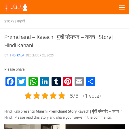
Skip to content
STORY | कहानी
Premchand – Kavach | मुंशी प्रेमचंद – कवच | Story |
Hindi Kahani
BY
HINDI KALA
·
DECEMBER 22, 2025
Please Share:
Facebook
Twitter
WhatsApp
LinkedIn
Tumblr
Pinterest
Email
Share
5/5 - (1 vote)
Hindi Kala presents
Munshi Premchand Story Kavach | मुंशी प्रेमचंद –
कवच
in
Hindi. Please read this story and share your views in the comments.