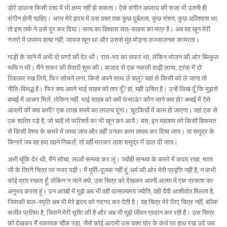
डोरे डालना किसी दशा में भी क्षम्म नहीं हो सकता। ऐसे संगीन अपराध की सजा भी उतनी ही
संगीन होनी चाहिए। अगर मेरे हृदय में उस वक्त तक कुछ दुर्बलता, कुछ संशय, कुछ अविश्वास था,
तो इस तर्क ने उसे दूर कर दिया। सत्य का विश्वास सत्-साहस का मंत्र है। अब वह खून मेरी
नजरों में पापमय हत्या नहीं, जायज खून था और उससे मुंह मोड़ना लज्जाजनक कायरता।
गाड़ी के जाने में अभी दो घण्टे की देर थी। रात-भर का सफर था, लेकिन भोजन की ओर बिल्कुल
रूचि न थी। मैंने सफर की तैयारी शुरू की। बाजाद से एक नकली दाढ़ी लाया, ट्रंक में दो
रिवाल्वर रख लिये, फिर सोचने लगा, किसे अपने साथ ले चलूं? यहां से किसी को ले जाना तो
नीति-विरूद्ध है। फिर क्या अपने भाई साहब को तार दूँ? हां, यही उचित है। उन्हें लिख दूँ कि मुझसे
बम्बई में आकर मिलें, लेकिन नहीं, भाई साहब को क्यों फंसाऊं? कौन जाने क्या हो? बम्बई में ऐसे
आदमी की क्या कमी? एक लाख रूपये का लालच दूंगा। चुटकियों में काम हो जाएगा। वहां एक से
एक शातिर पड़े है, जो चाहें तो फरिश्तों का भी खून कर आयें। बस, इन महाशय को किसी हिकमत
से किसी वेश्या के कमरे में लाया जाय और वहीं उनका काम तमाम कर दिया जाय। या समुद्र के
किनारे जब वह हवा खाने निकलें, तो वहीं मारकर लाश समुद्र में डाल दी जाय।
अभी चूंकि देर थी, मैंने सोचा, लाओं सन्ध्या कर लूं। ज्योंही सन्ध्या के कमरे में कदम रखा, माता
जी के तिरंगे चित्र पर नजर पड़ी। मैं मूर्ति-पूजक नहीं हूं, धर्म की ओर मेरी प्रवृत्ति नहीं है, न कभी
कोई व्रत रखता हूँ, लेकिन न जाने क्यो, उस चित्र को देखकर अपनी आत्मा में एक प्रकाश का
अनुभव करता हूं। उन आंखों में मुझे अब भी वही वात्सल्यमय ज्योति, वही दैवी आशीर्वात मिलता है,
जिसकी बाल-स्मृति अब भी मेरे हृदय को गदगद कर देती है। वह चित्र मेरे लिए चित्र नहीं, बल्कि
सजीव प्रतिमा है, जिसने मेरी सृष्टि की है और अब भी मुझे जीवन प्रदान कर रही है। उस चित्र
को देखकर मैं यकायक चौंक पड़ा, जैसे कोई आदमी उस वक्त चोर के कंधे पर हाथ रख उदे जब