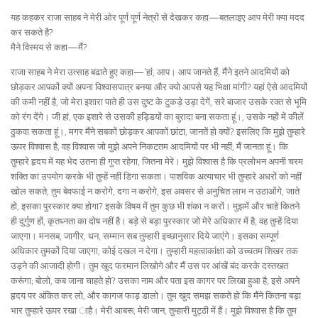
यह कहकर राजा साहब ने मेरी ओर पूर्ण पूर्ण नेत्रों से देखकर कहा—बतलाइए आप मेरी क्या मदद
कर सकते है?
मैने विस्मय से कहा—मैं?
राजा साहब ने मेरा उत्साह बढाते हुए कहा—’हां, आप। आप जानते हैं, मैंने इतने आदमियों को
छोड़कर आपकों क्यों अपना विश्वासपात्र बनया और क्यो आपसे यह भिक्षा मांगी? यहां ऐसे आदमियों
की कमी नहीं है, जो मेरा इशारा पाते ही उस दुष्ट के टुकड़े उड़ा देगें, सरे बाजार उसके रक्त से भूमि
को रंग देंगे। जी हां, एक इशारे से उसकी हड्डियों का बुरादा बना सकता हूं।, उसके नहों में कीलें
ठुकवा सकता हूं।, मगर मैंने सबकों छोड़कर आपकों छांटा, जानतें हो क्यों? इसलिए कि मुझे तुम्हारे
ऊपर विश्वास है, वह विश्वास जो मुझे अपने निकटतम आदमियों पर भी नहीं, मैं जानता हूं। कि
तुम्हारे हृदय में यह भेद उतना ही गुप्त रहेगा, जितना मेरे। मुझे विश्वास है कि प्रलोभन अपनी चरम
शक्ति का उपयोग करके भी तुम्हें नहीं डिगा सकता। पाशविक अत्याचार भी तुम्हारे अधरों को नहीं
खोल सकते, तुम बेवफाई न करोगे, दगा न करोगे, इस अवसर से अनुचित लाभ न उठाओंगे, जाते
हो, इसका पुरस्कार क्या होगा? इसके विषय में तुम कुछ भी शंका न करों। मुझमें और चाहे कितने
ही दुर्गुण हों, कृतध्नता का दोष नहीं है। बड़े से बड़ा पुरस्कार जो मेरे अधिकार में है, वह तुम्हें दिया
जाएगा। मनसब, जागीर, धन, सम्मान सब तुम्हारी इच्छानुसार दिये जाएंगे। इसका सम्पूर्ण
अधिकार तुमकों दिया जाएगा, कोई दखल न देगा। तुम्हारी महत्वाकांक्षा को उच्चतम शिखर तक
उड़ने की आजादी होगी। तुम खुद फरमान लिखोगे और मैं उस पर आंखें बंद करके दस्तखत
करूंगा; बोलो, कब जाना चाहते हो? उसका नाम और पता इस कागर पर लिखा हुआ है, इसे अपने
हृदय पर अंकित कर लो, और कागज फाड़ डालो। तुम खुद समझ सकते हो कि मैंने कितना बड़ा
भार तुम्हारे ऊपर रखा ाहै। मेरी आबरू, मेरी जान, तुम्हारी मुट्ठी में हैं। मुझे विश्वास है कि तुम