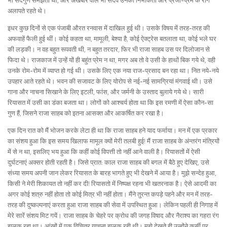
भी सदगुण समझती थी, और अखबार वाले भी सदैव उनकी निर्भीकता और प्रजा-प्रम के राग
अलापते रहते थे।
इधर कुछ दिनों से एक पंजाबी औरत रनवास में दाखिल हुई थी। उसके विषय में तरह-तरह की
अफवाहें फैली हुई थीं। कोई कहता था, मामूली, बेश्या है, कोई ऐक्ट्रेस बतलाता था, कोई भले घर
की लड़की। न वह बहुत रूपवती थी, न बहुत तरदार, फिर भी राजा साहब उस पर दिलोजान से
फिदा थे। राजकाज में उन्हें यों ही बहुंत प्रेम न था, मगर अब तो वे उसी के हाथों बिक गये थे, वही
उनके रोम-रोम में व्याप्त हो गई थी। उसके लिए एक नया राज-प्रसाद बन रहा था। नित नये-नये
उपहार आते रहते थे। भवन की सजावट के लिए योरोप से नई-नई सामग्रियां मंगवाई थी। उसे
गाना और नाचना सिखाने के लिए इटली, फांस, और जर्मनी के उस्ताद बुलाये गये थे। सारी
रियासत में उसी का डंका बजता था। लोगों को आश्चर्य होता था कि इस रमणी में ऐसा कौन-सा
गुण हैं, जिसने राजा साहब को इतना आसक्त और आकर्षित कर रखा है।
एक दिन रात को मैं भोजन करके लेटा ही था कि राजा साहब हने याद फर्माया। मन में एक प्रकार
का संशय हुआ कि इस समय खिलाफ मामूल क्यों मेरी तलबी हुई! मैं राजा साहब के अंन्तरंग मंत्रियों
में से न था, इसलिए भय हुआ कि कहीं कोई विपत्ती तो नहीं आने वाली है। रियासतों में ऐसी
दुर्घटनाएं अक्सर होती रहती है। जिसे प्रात: काल राजा साहब की बगल में बैठे हुए देखिए, उसे
संध्या समय अपनी जान लेकर रियासत के बारह भागते हुए भी देखने में आया है। मुझे सन्देह हुआ,
किसी ने मेरी शिकायत तो नहीं कर दी! रियासतो में निष्पक्ष रहना भी खतरनाक है। ऐसे आदमी का
अगर कोई शत्रु नहीं होता तो कोई मित्र भी नहीं होता। मैंने तुरन्त कपड़े पहने और मन में तरह-
तरह की दुष्कल्पनाएं करता हुआ राजा साहब की सेवा में उपस्थित हुआ। लेकिन पहली ही निगाह में
मेरे सारें संशय मिट गयें। राजा साहब के चेहरे पर क्रोध की जगह विषाद और नैराश्य का गहरा रंग
झलक रहा था। आंखों में एक विचित्र याचना झलक रही थी। मुझे देखते ही उन्होंने कुर्सी पर