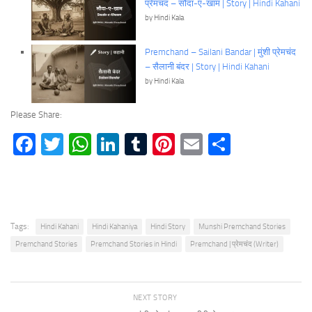
प्रेमचंद – सौदा-ए-खाम | Story | Hindi Kahani
by Hindi Kala
Premchand – Sailani Bandar | मुंशी प्रेमचंद
– सैलानी बंदर | Story | Hindi Kahani
by Hindi Kala
Please Share:
Facebook
Twitter
WhatsApp
LinkedIn
Tumblr
Pinterest
Email
Share
Tags:
Hindi Kahani
Hindi Kahaniya
Hindi Story
Munshi Premchand Stories
Premchand Stories
Premchand Stories in Hindi
Premchand | प्रेमचंद (Writer)
NEXT STORY