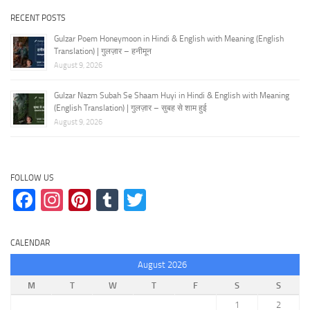
RECENT POSTS
Gulzar Poem Honeymoon in Hindi & English with Meaning (English
Translation) | गुलज़ार – हनीमून
August 9, 2026
Gulzar Nazm Subah Se Shaam Huyi in Hindi & English with Meaning
(English Translation) | गुलज़ार – सुबह से शाम हुई
August 9, 2026
FOLLOW US
Facebook
Instagram
Pinterest
Tumblr
Twitter
CALENDAR
August 2026
M
T
W
T
F
S
S
1
2