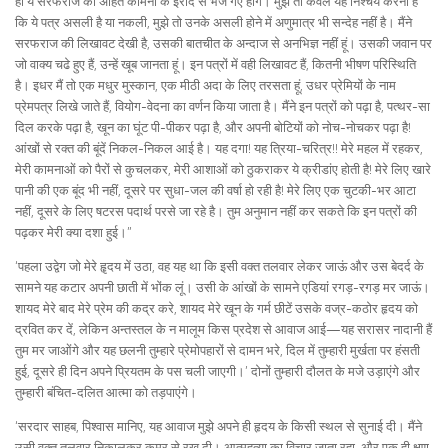
ही ये सरफराज की अहित कामना के इरादे से भेजे गए होंगे। मुझे तो केवल यह निश्चय करना है
कि ये पत्र असली है या नकली, मुझे तो उनके असली होने में अणुमात्र भी सन्देह नहीं है। मैंने
सरफराज की लिखावट देखी है, उसकी बातचीत के अन्दाज से अनभिज्ञ नहीं हूं। उसकी जवान पर
जो वाक्य चढे हुए हैं, उन्हें खूब जानता हूं। इन पत्रों में वही लिखावट हैं, कितनी भीषण परिस्थिति
है। इधर मैं तो एक मधुर मुस्कान, एक मीठी अदा के लिए तरसता हूं, उधर प्रेमियों के नाम
प्रेमपत्र लिखे जाते हैं, वियोग-वेदना का वर्णन किया जाता है। मैंने इन पत्रों को पढ़ा है, पत्थर-सा
दिल करके पढ़ा है, खून का घूंट पी-पीकर पढ़ा है, और अपनी बोटियों को नोच-नोचकर पढ़ा है!
आंखों से रक्त की बूंदें निकल-निकल आई है। यह दगा! यह त्रिया-चरित्र!! मेरे महल में रहकर,
मेरी कामनाओं को पैरों से कुचलकर, मेरी आशाओं को ठुकराकर ये क्रीडांए होती है! मेरे लिए खारे
पानी की एक बूंद भी नहीं, दूसरे पर सुधा-जल की वर्षा हो रही है! मेरे लिए एक चुटकी-भर आटा
नहीं, दूसरे के लिए षटरस पदार्थ परसे जा रहे है। तुम अनुमान नहीं कर सकते कि इन पत्रों की
पढ़कर मेरी क्या दशा हुई।”
‘पहला उद्वेग जो मेरे हॄदय में उठा, वह यह था कि इसी वक्त तलवार लेकर जाऊं और उस बेदर्द के
सामने यह कटार अपनी छाती में भोंक लूं। उसी के आंखों के सामने एडियां रगड़-रगड़ मर जाऊं।
शायद मेरे बाद मेरे प्रेम की कद्र करे, शायद मेरे खून के गर्म छीटें उसके वज्र-कठोर हृदय को
द्रवित कर दें, लेकिन अन्तस्तल के न मालूम किस प्रदेश से आवाज आई—यह सरासर नादानी हैं
तुम मर जाओंगे और यह छलनी तुम्हारे प्रेमोपहारों से दामन भरे, दिल में तुम्हारी मुर्खता पर हंसती
हुई, दूसरे ही दिन अपने प्रियतम के पस चली जाएगी।’ दोनों तुम्हारी दौलत के मजे उड़ाएंगे और
तुम्हारी बंचित-दलित आत्मा को तड़पाएंगे।
‘सरदार साहब, पिश्वास मानिए, यह आवाज मुझे अपने ही हृदय के किसी स्थल से सुनाई दी। मैंने
उसी वक्त तलवार निकालकर कमर से रख दी। आत्महत्या का विचार जाता रहा, और एक ही क्षण