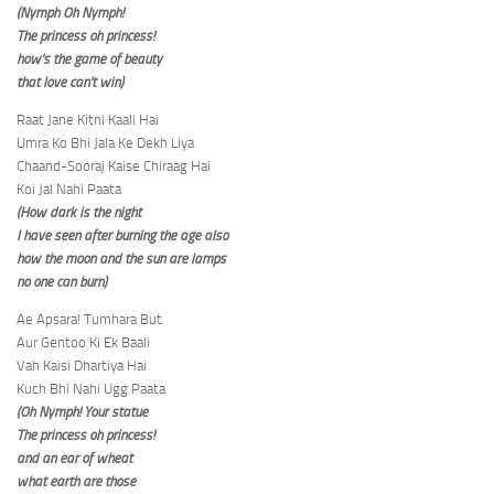
(Nymph Oh Nymph!
The princess oh princess!
how’s the game of beauty
that love can’t win)
Raat Jane Kitni Kaali Hai
Umra Ko Bhi Jala Ke Dekh Liya
Chaand-Sooraj Kaise Chiraag Hai
Koi Jal Nahi Paata
(How dark is the night
I have seen after burning the age also
how the moon and the sun are lamps
no one can burn)
Ae Apsara! Tumhara But
Aur Gentoo Ki Ek Baali
Vah Kaisi Dhartiya Hai
Kuch Bhi Nahi Ugg Paata
(Oh Nymph! Your statue
The princess oh princess!
and an ear of wheat
what earth are those