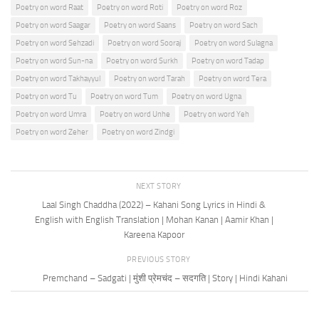
Poetry on word Raat
Poetry on word Roti
Poetry on word Roz
Poetry on word Saagar
Poetry on word Saans
Poetry on word Sach
Poetry on word Sehzadi
Poetry on word Sooraj
Poetry on word Sulagna
Poetry on word Sun-na
Poetry on word Surkh
Poetry on word Tadap
Poetry on word Takhayyul
Poetry on word Tarah
Poetry on word Tera
Poetry on word Tu
Poetry on word Tum
Poetry on word Ugna
Poetry on word Umra
Poetry on word Unhe
Poetry on word Yeh
Poetry on word Zeher
Poetry on word Zindgi
NEXT STORY
Laal Singh Chaddha (2022) – Kahani Song Lyrics in Hindi &
English with English Translation | Mohan Kanan | Aamir Khan |
Kareena Kapoor
PREVIOUS STORY
Premchand – Sadgati | मुंशी प्रेमचंद – सदगति | Story | Hindi Kahani