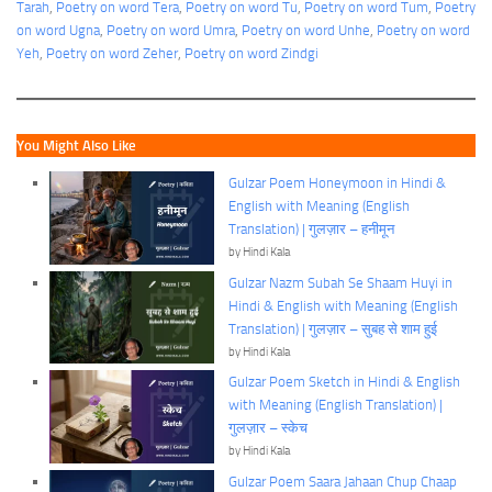
Tarah
, 
Poetry on word Tera
, 
Poetry on word Tu
, 
Poetry on word Tum
, 
Poetry
on word Ugna
, 
Poetry on word Umra
, 
Poetry on word Unhe
, 
Poetry on word
Yeh
, 
Poetry on word Zeher
, 
Poetry on word Zindgi
You Might Also Like
Gulzar Poem Honeymoon in Hindi &
English with Meaning (English
Translation) | गुलज़ार – हनीमून
by Hindi Kala
Gulzar Nazm Subah Se Shaam Huyi in
Hindi & English with Meaning (English
Translation) | गुलज़ार – सुबह से शाम हुई
by Hindi Kala
Gulzar Poem Sketch in Hindi & English
with Meaning (English Translation) |
गुलज़ार – स्केच
by Hindi Kala
Gulzar Poem Saara Jahaan Chup Chaap