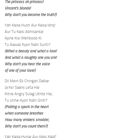
The princess oh princess!
Vincent’s blonde!
Why don’t you become the truth?)
Yah Kaisa Hush Aur Kaisa Ishq!
Aur Tu Kaisi Abhisarika!
Apne Kisi Mehboob Ki
Tu Aawaz Kyon Nahi Sunti?
(What a beauty and what a love!
And what a naughty one you are!
Why don’t you hear the voice
of one of your lover)
Dil Mein Ek Chingari Dalkar
Ja Koi Saans Leta Hai
Kitne Angry Sulag Uthte Hai,
Tu Unhe Kyon Nahi Ginti?
(​​Putting a spark in the heart
when someone breathes
How many embers smolder,
Why don’t you count them?)
Yah Kaisa Hunar Aur Kaisi Kala?