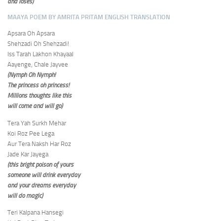
and loses)
MAAYA POEM BY AMRITA PRITAM ENGLISH TRANSLATION
Apsara Oh Apsara
Shehzadi Oh Shehzadi!
Iss Tarah Lakhon Khayaal
Aayenge, Chale Jayvee
(Nymph Oh Nymph!
The princess oh princess!
Millions thoughts like this
will come and will go)
Tera Yah Surkh Mehar
Koi Roz Pee Lega
Aur Tera Naksh Har Roz
Jade Kar Jayega
(​​this bright poison of yours
someone will drink everyday
and your dreams everyday
will do magic)
Teri Kalpana Hansegi