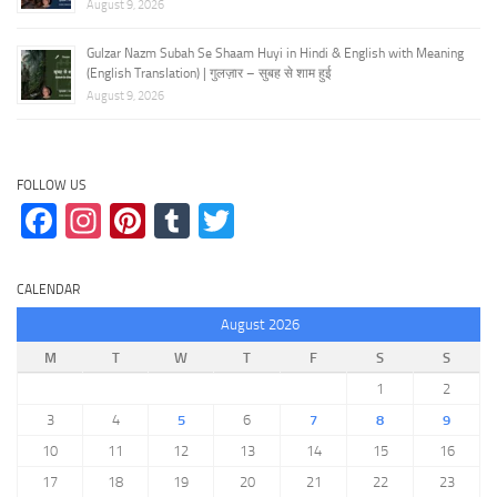
August 9, 2026
Gulzar Nazm Subah Se Shaam Huyi in Hindi & English with Meaning
(English Translation) | गुलज़ार – सुबह से शाम हुई
August 9, 2026
FOLLOW US
Facebook
Instagram
Pinterest
Tumblr
Twitter
CALENDAR
August 2026
M
T
W
T
F
S
S
1
2
3
4
5
6
7
8
9
10
11
12
13
14
15
16
17
18
19
20
21
22
23