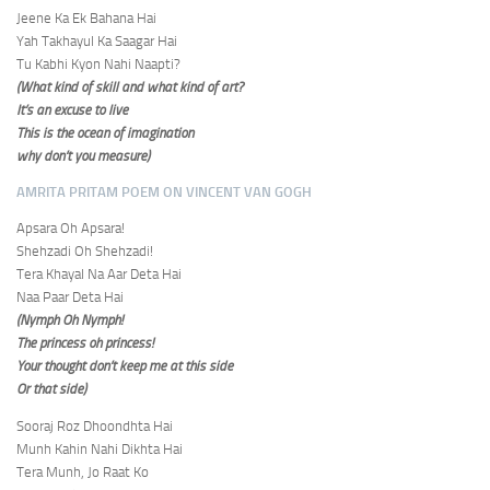
Jeene Ka Ek Bahana Hai
Yah Takhayul Ka Saagar Hai
Tu Kabhi Kyon Nahi Naapti?
(What kind of skill and what kind of art?
It’s an excuse to live
This is the ocean of imagination
why don’t you measure)
AMRITA PRITAM POEM ON VINCENT VAN GOGH
Apsara Oh Apsara!
Shehzadi Oh Shehzadi!
Tera Khayal Na Aar Deta Hai
Naa Paar Deta Hai
(Nymph Oh Nymph!
The princess oh princess!
Your thought don’t keep me at this side
Or that side)
Sooraj Roz Dhoondhta Hai
Munh Kahin Nahi Dikhta Hai
Tera Munh, Jo Raat Ko