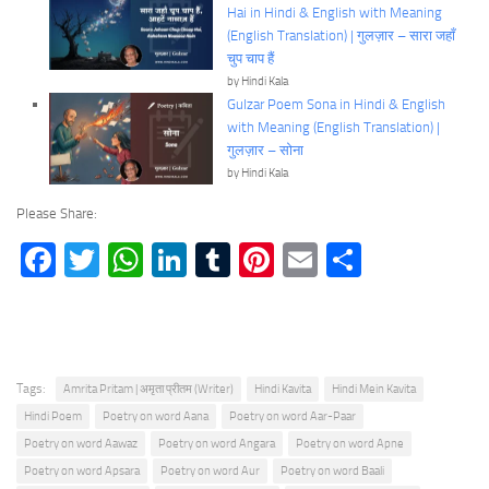
Hai in Hindi & English with Meaning
(English Translation) | गुलज़ार – सारा जहाँ
चुप चाप हैं
by Hindi Kala
Gulzar Poem Sona in Hindi & English
with Meaning (English Translation) |
गुलज़ार – सोना
by Hindi Kala
Please Share:
Facebook
Twitter
WhatsApp
LinkedIn
Tumblr
Pinterest
Email
Share
Tags:
Amrita Pritam | अमृता प्रीतम (Writer)
Hindi Kavita
Hindi Mein Kavita
Hindi Poem
Poetry on word Aana
Poetry on word Aar-Paar
Poetry on word Aawaz
Poetry on word Angara
Poetry on word Apne
Poetry on word Apsara
Poetry on word Aur
Poetry on word Baali