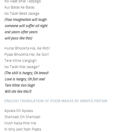
Koi Raat Bhar Tadpega
Aur Baras Ke Baras
Iss Tarah Beet Jaoege
(Your imagination will laugh
someone will suffer all night
and years after years
will pass like this)
Hunar Bhookha Hai, Ae Roti!
Pyaar Bhookha Hai, Ae Gori!
Tere Kitne Vangogh
Iss Tarah Mar Jaoege?
(The skill is hungry, Oh bread!
Love is hungry, Oh fair one!
Tere Kitne Van Gogh
Will die like this?)
ENGLISH TRANSLATION OF POEM MAAYA BY AMRITA PRITAM
Apsara Oh Apsara
Shehzadi Oh Shehzadi
Hush Kaisa Khel Hai
Ki Ishq Jeet Nahi Paata