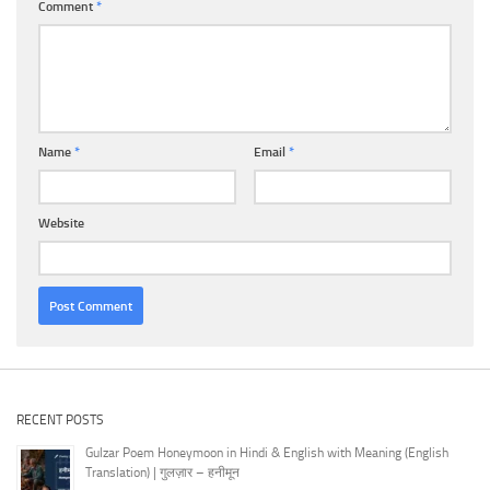
Comment
*
Name
*
Email
*
Website
RECENT POSTS
Gulzar Poem Honeymoon in Hindi & English with Meaning (English
Translation) | गुलज़ार – हनीमून