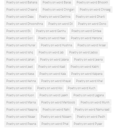
Poetry on word Bahana
Poetry on word Baras
Poetry on word Bhookh
Poetry on word Chaand
Poetry on word Chingari
Poetry on word Chiraag
Poetry on word Daav
Poetry on word Dekhna
Poetry on word Dharti
Poetry on word Dhoondhna
Poetry on word Dil
Poetry on word Dono
Poetry on word Ek
Poetry on word Genhu
Poetry on word Gintee
Poetry on word Gori
Poetry on word Haar
Poetry on word Hansna
Poetry on word Hunar
Poetry on word Hushna
Poetry on word Ikraar
Poetry on word Ishq
Poetry on word Jab
Poetry on word Jadoo
Poetry on word Jahan
Poetry on word Jalana
Poetry on word Jeena
Poetry on word Jeet
Poetry on word Kaali
Poetry on word Kabhi
Poetry on word Kaisa
Poetry on word Kala
Poetry on word Kalpana
Poetry on word Kehna
Poetry on word Khayal
Poetry on word Khel
Poetry on word Kisi
Poetry on word Koi
Poetry on word Kuch
Poetry on word Kyon
Poetry on word Laakh
Poetry on word Lagana
Poetry on word Marna
Poetry on word Mehboob
Poetry on word Munh
Poetry on word Naapna
Poetry on word Nahi
Poetry on word Namuraad
Poetry on word Nisaar
Poetry on word Nizaam
Poetry on word Pedh
Poetry on word Peena
Poetry on word Phal
Poetry on word Pyaar