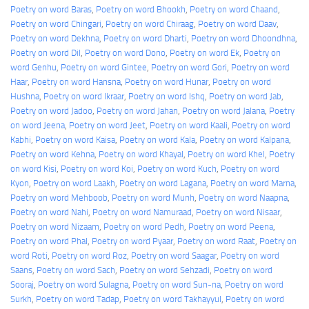
Poetry on word Baras
, 
Poetry on word Bhookh
, 
Poetry on word Chaand
, 
Poetry on word Chingari
, 
Poetry on word Chiraag
, 
Poetry on word Daav
, 
Poetry on word Dekhna
, 
Poetry on word Dharti
, 
Poetry on word Dhoondhna
, 
Poetry on word Dil
, 
Poetry on word Dono
, 
Poetry on word Ek
, 
Poetry on
word Genhu
, 
Poetry on word Gintee
, 
Poetry on word Gori
, 
Poetry on word
Haar
, 
Poetry on word Hansna
, 
Poetry on word Hunar
, 
Poetry on word
Hushna
, 
Poetry on word Ikraar
, 
Poetry on word Ishq
, 
Poetry on word Jab
, 
Poetry on word Jadoo
, 
Poetry on word Jahan
, 
Poetry on word Jalana
, 
Poetry
on word Jeena
, 
Poetry on word Jeet
, 
Poetry on word Kaali
, 
Poetry on word
Kabhi
, 
Poetry on word Kaisa
, 
Poetry on word Kala
, 
Poetry on word Kalpana
, 
Poetry on word Kehna
, 
Poetry on word Khayal
, 
Poetry on word Khel
, 
Poetry
on word Kisi
, 
Poetry on word Koi
, 
Poetry on word Kuch
, 
Poetry on word
Kyon
, 
Poetry on word Laakh
, 
Poetry on word Lagana
, 
Poetry on word Marna
, 
Poetry on word Mehboob
, 
Poetry on word Munh
, 
Poetry on word Naapna
, 
Poetry on word Nahi
, 
Poetry on word Namuraad
, 
Poetry on word Nisaar
, 
Poetry on word Nizaam
, 
Poetry on word Pedh
, 
Poetry on word Peena
, 
Poetry on word Phal
, 
Poetry on word Pyaar
, 
Poetry on word Raat
, 
Poetry on
word Roti
, 
Poetry on word Roz
, 
Poetry on word Saagar
, 
Poetry on word
Saans
, 
Poetry on word Sach
, 
Poetry on word Sehzadi
, 
Poetry on word
Sooraj
, 
Poetry on word Sulagna
, 
Poetry on word Sun-na
, 
Poetry on word
Surkh
, 
Poetry on word Tadap
, 
Poetry on word Takhayyul
, 
Poetry on word