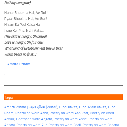
Nothing can grow)
Hunar Bhookha Hai, Ae Roti!
Pyaar Bhookha Hai, Ae Gori!
Nizam Ka Ped Kaisa Hai
Jisne Koi Phal Nahi Aata…
(The skill is hungry, Oh bread!
Love is hungry, Oh fair one!
What kind of Establishment tree is this?
which bears no fruit…)
–
Amrita Pritam
Tags:
Amrita Pritam | अमृता प्रीतम (Writer)
, 
Hindi Kavita
, 
Hindi Mein Kavita
, 
Hindi
Poem
, 
Poetry on word Aana
, 
Poetry on word Aar-Paar
, 
Poetry on word
Aawaz
, 
Poetry on word Angara
, 
Poetry on word Apne
, 
Poetry on word
Apsara
, 
Poetry on word Aur
, 
Poetry on word Baali
, 
Poetry on word Bahana
, 