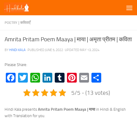
Skip to content
POETRY | कविताएँ
Amrita Pritam Poem Maaya | माया | अमृता प्रीतम | कविता
BY
HINDI KALA
· PUBLISHED
JUNE 5, 2022
· UPDATED
MAY 13, 2024
Please Share:
Facebook
Twitter
WhatsApp
LinkedIn
Tumblr
Pinterest
Email
Share
5/5 - (13 votes)
Hindi Kala presents
Amrita Pritam Poem Maaya | माया
in Hindi & English
with Translation for you.