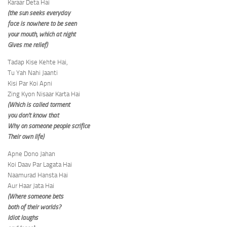
Karaar Deta Hai
(the sun seeks everyday
face is nowhere to be seen
your mouth, which at night
Gives me relief)
Tadap Kise Kehte Hai,
Tu Yah Nahi Jaanti
Kisi Par Koi Apni
Zing Kyon Nisaar Karta Hai
(Which is called torment
you don’t know that
Why on someone people scrifice
Their own life)
Apne Dono Jahan
Koi Daav Par Lagata Hai
Naamurad Hansta Hai
Aur Haar Jata Hai
(Where someone bets
both of their worlds?
Idiot laughs