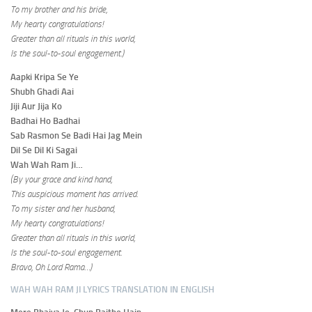
To my brother and his bride,
My hearty congratulations!
Greater than all rituals in this world,
Is the soul-to-soul engagement.)
Aapki Kripa Se Ye
Shubh Ghadi Aai
Jiji Aur Jija Ko
Badhai Ho Badhai
Sab Rasmon Se Badi Hai Jag Mein
Dil Se Dil Ki Sagai
Wah Wah Ram Ji…
(By your grace and kind hand,
This auspicious moment has arrived.
To my sister and her husband,
My hearty congratulations!
Greater than all rituals in this world,
Is the soul-to-soul engagement.
Bravo, Oh Lord Rama…)
WAH WAH RAM JI LYRICS TRANSLATION IN ENGLISH