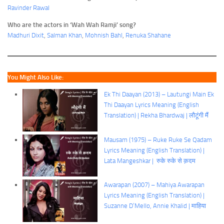
Ravinder Rawal
Who are the actors in ‘Wah Wah Ramji’ song?
Madhuri Dixit
,
Salman Khan
,
Mohnish Bahl
,
Renuka Shahane
You Might Also Like:
Ek Thi Daayan (2013) – Lautungi Main Ek
Thi Daayan Lyrics Meaning (English
Translation) | Rekha Bhardwaj | लौटूंगी मैं
Mausam (1975) – Ruke Ruke Se Qadam
Lyrics Meaning (English Translation) |
Lata Mangeshkar | रुके रुके से क़दम
Awarapan (2007) – Mahiya Awarapan
Lyrics Meaning (English Translation) |
Suzanne D’Mello, Annie Khalid | माहिया