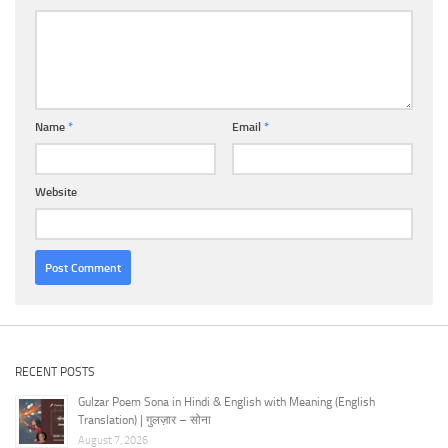
Name
*
Email
*
Website
RECENT POSTS
Gulzar Poem Sona in Hindi & English with Meaning (English
Translation) | गुलज़ार – सोना
August 7, 2026