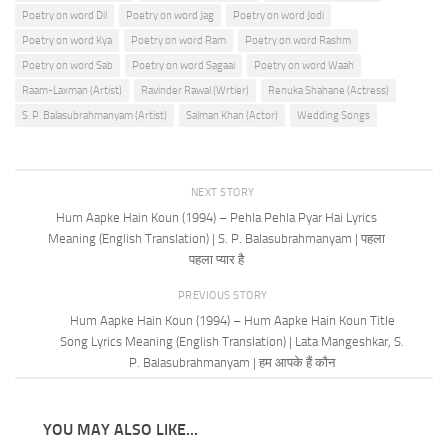
Poetry on word Dil
Poetry on word Jag
Poetry on word Jodi
Poetry on word Kya
Poetry on word Ram
Poetry on word Rashm
Poetry on word Sab
Poetry on word Sagaai
Poetry on word Waah
Raam-Laxman (Artist)
Ravinder Rawal (Wrtier)
Renuka Shahane (Actress)
S. P. Balasubrahmanyam (Artist)
Salman Khan (Actor)
Wedding Songs
NEXT STORY
Hum Aapke Hain Koun (1994) – Pehla Pehla Pyar Hai Lyrics
Meaning (English Translation) | S. P. Balasubrahmanyam | पहला
पहला प्यार है
PREVIOUS STORY
Hum Aapke Hain Koun (1994) – Hum Aapke Hain Koun Title
Song Lyrics Meaning (English Translation) | Lata Mangeshkar, S.
P. Balasubrahmanyam | हम आपके हैं कौन
YOU MAY ALSO LIKE...