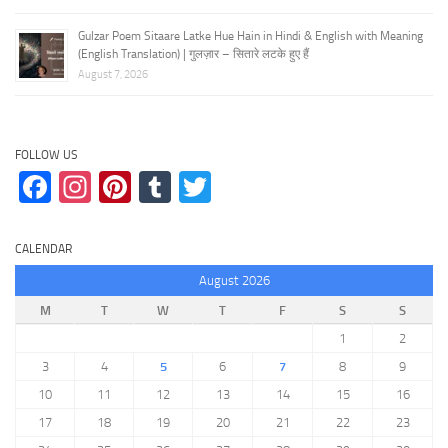
Gulzar Poem Sitaare Latke Hue Hain in Hindi & English with Meaning
(English Translation) | गुलज़ार – सितारे लटके हुए हैं
August 7, 2026
FOLLOW US
Facebook
Instagram
Pinterest
Tumblr
Twitter
CALENDAR
August 2026
M
T
W
T
F
S
S
1
2
3
4
5
6
7
8
9
10
11
12
13
14
15
16
17
18
19
20
21
22
23