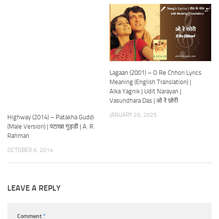
Lagaan (2001) – O Re Chhori Lyrics
Meaning (English Translation) |
Alka Yagnik | Udit Narayan |
Vasundhara Das | ओ रे छोरी
JANUARY 20, 2025
Highway (2014) – Patakha Guddi
(Male Version) | पटाखा गुड्डी | A. R.
Rahman
OCTOBER 6, 2014
LEAVE A REPLY
Comment
*