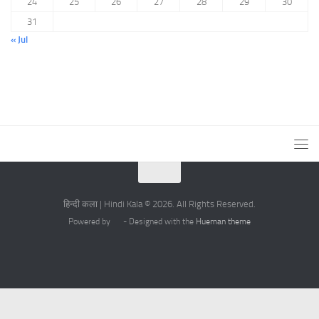
24
25
26
27
28
29
30
31
« Jul
हिन्दी कला | Hindi Kala © 2026. All Rights Reserved.
Powered by
- Designed with the
Hueman theme