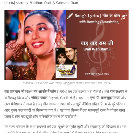
(1994)
starring
Madhuri Dixit
&
Salman Khan
.
Madhuri Dixit in Wah Wah Ramji Song from Hum Aapke Hai Kaun (1994)
वाह वाह राम जी
फ़िल्म
हम आपके हैं कौन
(1994) का एक उत्सव भरा गीत है। इसे
राम लक्ष्मण
ने
संगीतबद्ध किया और
रविंदर रावल
ने इसके बोल लिखे हैं। यह गाना
एस. पी. बालसुब्रमण्यम
और
लता मंगेशकर
ने गाया है। यह गीत
सलमान खान
और
माधुरी दीक्षित
सहित फ़िल्म के पूरे परिवार
और मुख्य कलाकारों पर फिल्माया गया है। यह गाना फ़िल्म में एक महत्वपूर्ण रस्म के दौरान गाया
जाता है और यह खुशी और पारिवारिक बंधन को दर्शाता है।
यह गाना परिवार के सभी सदस्यों की एक-दूसरे के प्रति खुशी और छेड़छाड़ को दिखाता है। यह
गीत 90 के दशक की शादियों और पारिवारिक समारोहों में एक बहुत बड़ा हिट बन गया था।