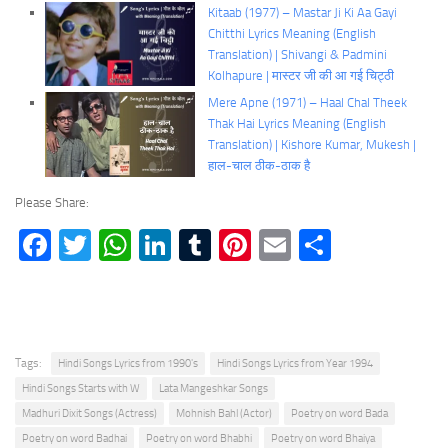
Kitaab (1977) – Mastar Ji Ki Aa Gayi
Chitthi Lyrics Meaning (English
Translation) | Shivangi & Padmini
Kolhapure | मास्टर जी की आ गई चिट्ठी
Mere Apne (1971) – Haal Chal Theek
Thak Hai Lyrics Meaning (English
Translation) | Kishore Kumar, Mukesh |
हाल-चाल ठीक-ठाक है
Please Share:
Facebook
Twitter
WhatsApp
LinkedIn
Tumblr
Pinterest
Email
Share
Tags:
Hindi Songs Lyrics from 1990's
Hindi Songs Lyrics from Year 1994
Hindi Songs Starts with W
Lata Mangeshkar Songs
Madhuri Dixit Songs (Actress)
Mohnish Bahl (Actor)
Poetry on word Bada
Poetry on word Badhai
Poetry on word Bhabhi
Poetry on word Bhaiya