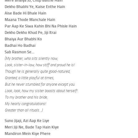
Mere Bhaiya Jo, Chup Baithe Hain
Dekho Bhabhi Ye, Kaise Enthe Hain
Aise Bade Hi Bhale Hain
Maana Thode Manchale Hain
Par Aap Ke Siwa Kahin Bhi Na Phisle Hain
Dekho Dekho Khud Pe, Jiji Itrai
Bhaiya Aur Bhabhi Ko
Badhai Ho Badhai
Sab Rasmon Se…
(My brother, who sits silently now,
Look, sister-in-law, how stiff and proud he is!
Though he is generally quite good-natured,
Granted, a little playful at times,
But he never stumbled for anyone except you.
Look, look, how my sister boasts about herself!
To my brother and his bride,
My hearty congratulations!
Greater than all rituals…)
Suno Jijaji, Azi Aap Ke Liye
Meri Jiji Ne, Bade Tap Hain Kiye
Mandiron Mein Kiye Phere