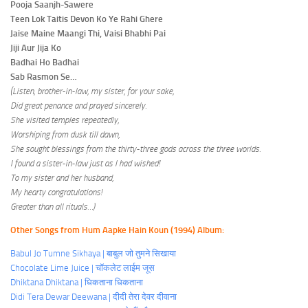
Pooja Saanjh-Sawere
Teen Lok Taitis Devon Ko Ye Rahi Ghere
Jaise Maine Maangi Thi, Vaisi Bhabhi Pai
Jiji Aur Jija Ko
Badhai Ho Badhai
Sab Rasmon Se…
(Listen, brother-in-law, my sister, for your sake,
Did great penance and prayed sincerely.
She visited temples repeatedly,
Worshiping from dusk till dawn,
She sought blessings from the thirty-three gods across the three worlds.
I found a sister-in-law just as I had wished!
To my sister and her husband,
My hearty congratulations!
Greater than all rituals…)
Other Songs from Hum Aapke Hain Koun (1994) Album:
Babul Jo Tumne Sikhaya | बाबुल जो तुमने सिखाया
Chocolate Lime Juice | चॉकलेट लाईम जूस
Dhiktana Dhiktana | धिकताना धिकताना
Didi Tera Dewar Deewana | दीदी तेरा देवर दीवाना