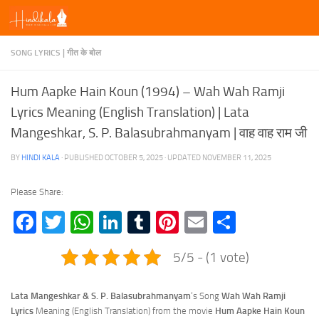
Skip to content
SONG LYRICS | गीत के बोल
Hum Aapke Hain Koun (1994) – Wah Wah Ramji
Lyrics Meaning (English Translation) | Lata
Mangeshkar, S. P. Balasubrahmanyam | वाह वाह राम जी
BY
HINDI KALA
· PUBLISHED
OCTOBER 5, 2025
· UPDATED
NOVEMBER 11, 2025
Please Share:
Facebook
Twitter
WhatsApp
LinkedIn
Tumblr
Pinterest
Email
Share
5/5 - (1 vote)
Lata Mangeshkar & S. P. Balasubrahmanyam
‘s Song
Wah Wah Ramji
Lyrics
Meaning (English Translation) from the movie
Hum Aapke Hain Koun