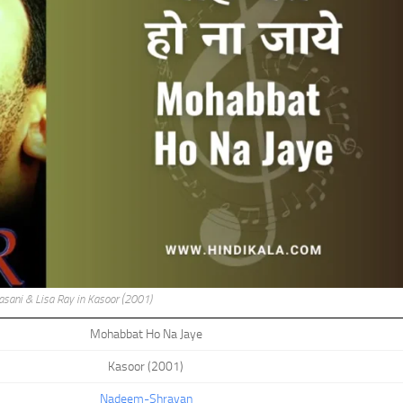
asani & Lisa Ray in Kasoor (2001)
Mohabbat Ho Na Jaye
Kasoor (2001)
Nadeem-Shravan