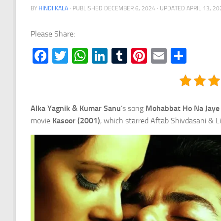
BY
HINDI KALA
· PUBLISHED
DECEMBER 6, 2024
· UPDATED
APRIL 13, 20
Please Share:
Facebook
Twitter
WhatsApp
LinkedIn
Tumblr
Pinterest
Email
Shar
Alka Yagnik & Kumar Sanu
‘s song
Mohabbat Ho Na Jaye 
movie
Kasoor (2001)
, which starred Aftab Shivdasani & L