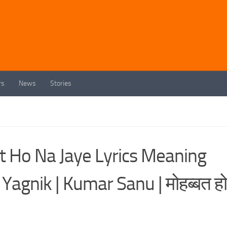
rs
News
Stories
 Ho Na Jaye Lyrics Meaning
 Yagnik | Kumar Sanu | मोहब्बत हो