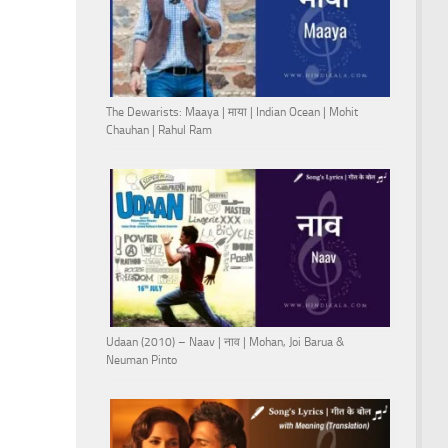
The Dewarists: Maaya | माया | Indian Ocean | Mohit
Chauhan | Rahul Ram
Udaan (2010) – Naav | नाव | Mohan, Joi Barua &
Neuman Pinto