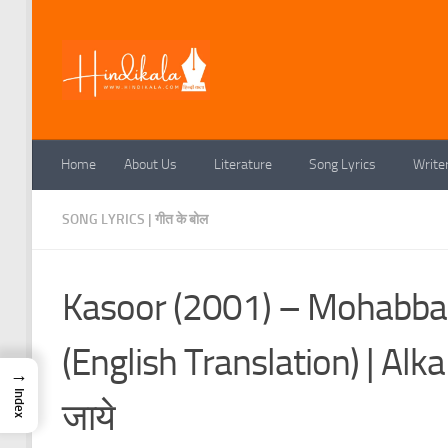
Skip to content
Home
About Us
Literature
Song Lyrics
Write
SONG LYRICS | गीत के बोल
Kasoor (2001) – Mohabbat
(English Translation) | Alka
→
Index
जाये