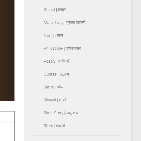
Ghazal | ग़ज़ल
Moral Story | प्रेरक कहानी
Nazm | नज़्म
Philosophy | दर्शनशास्र
Poetry | कविताएँ
Quotes | उद्धरण
Satire | व्यंग्य
Shayari | शायरी
Short Story | लघु कथा
Story | कहानी