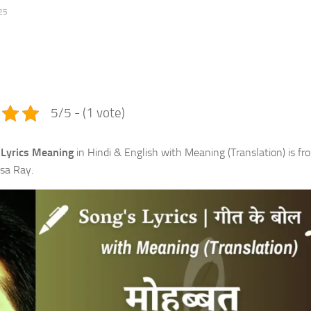
25
e
5/5 - (1 vote)
Lyrics
Meaning
in Hindi & English with Meaning (Translation) is fr
isa Ray.