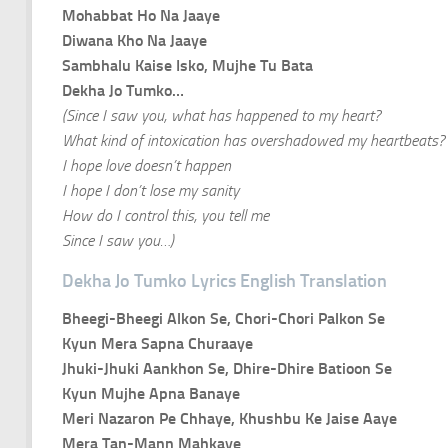
Mohabbat Ho Na Jaaye
Diwana Kho Na Jaaye
Sambhalu Kaise Isko, Mujhe Tu Bata
Dekha Jo Tumko…
(Since I saw you, what has happened to my heart?
What kind of intoxication has overshadowed my heartbeats?
I hope love doesn’t happen
I hope I don’t lose my sanity
How do I control this, you tell me
Since I saw you…)
Dekha Jo Tumko Lyrics English Translation
Bheegi-Bheegi Alkon Se, Chori-Chori Palkon Se
Kyun Mera Sapna Churaaye
Jhuki-Jhuki Aankhon Se, Dhire-Dhire Batioon Se
Kyun Mujhe Apna Banaye
Meri Nazaron Pe Chhaye, Khushbu Ke Jaise Aaye
Mera Tan-Mann Mahkaye