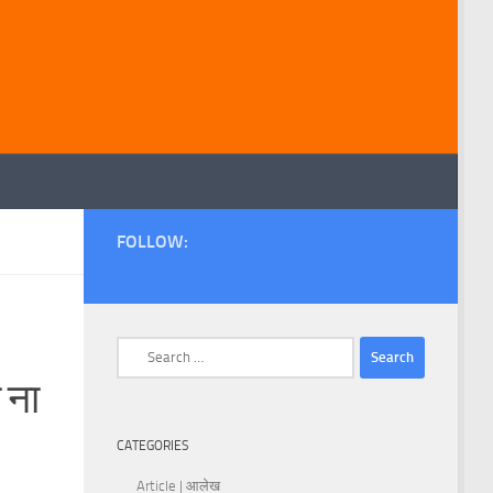
FOLLOW:
Search
for:
 ना
CATEGORIES
Article | आलेख