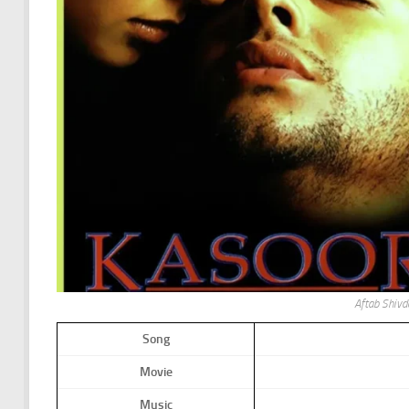
Aftab Shivd
Song
Movie
Music