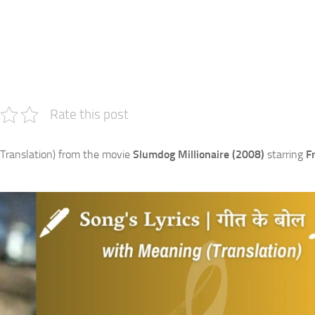
e
Rate this post
Translation) from the movie
Slumdog Millionaire (2008)
starring
F