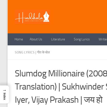
Skip to content
Home
About Us
Literature
Song Lyrics
Write
SONG LYRICS | गीत के बोल
Slumdog Millionaire (2008)
Translation) | Sukhwinder
→
Index
Iyer, Vijay Prakash | जय हो