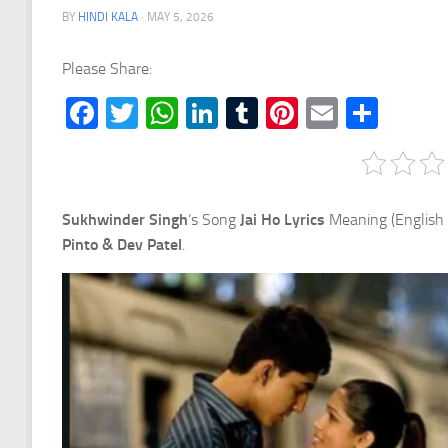
BY
HINDI KALA
·
MAY 5, 2026
Please Share:
Facebook
Twitter
WhatsApp
LinkedIn
Tumblr
Pinterest
Email
Shar
Sukhwinder Singh
‘s Song
Jai Ho
Lyrics
Meaning (English 
Pinto & Dev Patel
.