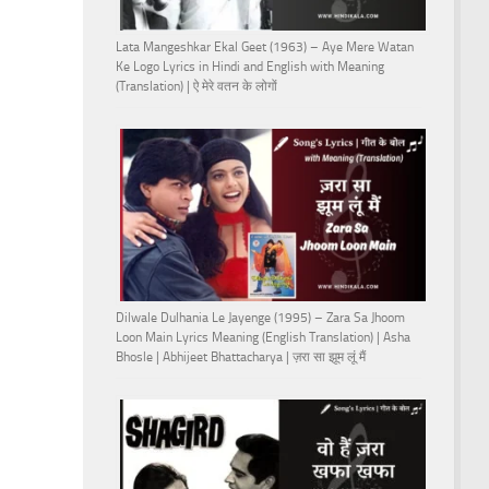
Lata Mangeshkar Ekal Geet (1963) – Aye Mere Watan
Ke Logo Lyrics in Hindi and English with Meaning
(Translation) | ऐ मेरे वतन के लोगों
Dilwale Dulhania Le Jayenge (1995) – Zara Sa Jhoom
Loon Main Lyrics Meaning (English Translation) | Asha
Bhosle | Abhijeet Bhattacharya | ज़रा सा झूम लूं मैं