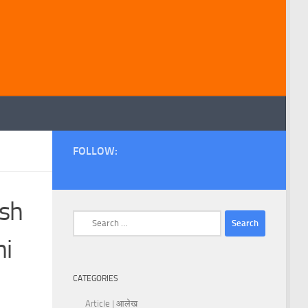
FOLLOW:
ish
Search
for:
mi
CATEGORIES
Article | आलेख