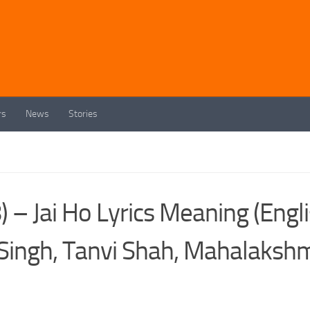
rs
News
Stories
 – Jai Ho Lyrics Meaning (Engl
 Singh, Tanvi Shah, Mahalaksh