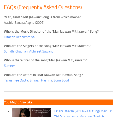
FAQs (Frequently Asked Questions)
‘Mar Jaawan Mit Jaawan’ Song is from which movie?
Aashiq Banaya Aapne (2005)
Who is the Music Director of the ‘Mar Jaawan Mit Jaawan’ Song?
Himesh Reshammiya
Who are the Singers of the song ‘Mar Jaawan Mit Jaawan’?
Sunidhi Chauhan
,
Abhijeet Sawant
Who is the Writer of the song ‘Mar Jaawan Mit Jaawan’?
Sameer
Who are the actors in ‘Mar Jaawan Mit Jaawan’ song?
Tanushree Dutta
,
Emraan Hashmi
,
Sonu Sood
You Might Also Like:
Ek Thi Daayan (2013) – Lautungi Main Ek
Thi Daayan Lyrics Meaning (English