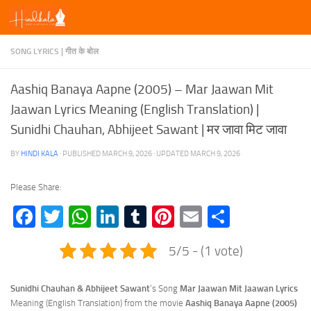
Skip to content
SONG LYRICS | गीत के बोल
Aashiq Banaya Aapne (2005) – Mar Jaawan Mit
Jaawan Lyrics Meaning (English Translation) |
Sunidhi Chauhan, Abhijeet Sawant | मर जावा मिट जावा
BY
HINDI KALA
· PUBLISHED
MARCH 9, 2026
· UPDATED
MARCH 9, 2026
Please Share:
Facebook
Twitter
WhatsApp
LinkedIn
Tumblr
Pinterest
Email
Share
5/5 - (1 vote)
Sunidhi Chauhan & Abhijeet Sawant
‘s Song
Mar Jaawan Mit Jaawan
Lyrics
Meaning (English Translation) from the movie
Aashiq Banaya Aapne (2005)