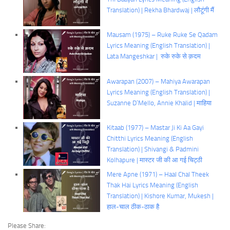
Translation) | Rekha Bhardwaj | लौटूंगी मैं
Mausam (1975) – Ruke Ruke Se Qadam
Lyrics Meaning (English Translation) |
Lata Mangeshkar | रुके रुके से क़दम
Awarapan (2007) – Mahiya Awarapan
Lyrics Meaning (English Translation) |
Suzanne D’Mello, Annie Khalid | माहिया
Kitaab (1977) – Mastar Ji Ki Aa Gayi
Chitthi Lyrics Meaning (English
Translation) | Shivangi & Padmini
Kolhapure | मास्टर जी की आ गई चिट्ठी
Mere Apne (1971) – Haal Chal Theek
Thak Hai Lyrics Meaning (English
Translation) | Kishore Kumar, Mukesh |
हाल-चाल ठीक-ठाक है
Please Share: