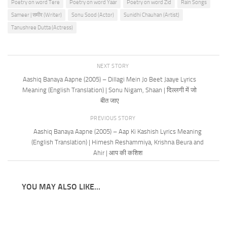
Poetry on word Tere
Poetry on word Yaar
Poetry on word Zid
Rain Songs
Sameer | समीर (Writer)
Sonu Sood (Actor)
Sunidhi Chauhan (Artist)
Tanushree Dutta (Actress)
NEXT STORY
Aashiq Banaya Aapne (2005) – Dillagi Mein Jo Beet Jaaye Lyrics
Meaning (English Translation) | Sonu Nigam, Shaan | दिल्लगी में जो
बीत जाए
PREVIOUS STORY
Aashiq Banaya Aapne (2005) – Aap Ki Kashish Lyrics Meaning
(English Translation) | Himesh Reshammiya, Krishna Beura and
Ahir | आप की कशिश
YOU MAY ALSO LIKE...