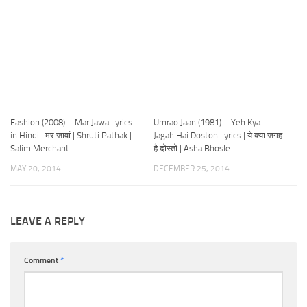
Fashion (2008) – Mar Jawa Lyrics
Umrao Jaan (1981) – Yeh Kya
in Hindi | मर जावां | Shruti Pathak |
Jagah Hai Doston Lyrics | ये क्या जगह
Salim Merchant
है दोस्तो | Asha Bhosle
MAY 20, 2014
DECEMBER 25, 2014
LEAVE A REPLY
Comment
*