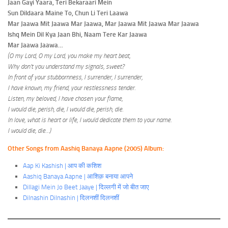
Jaan Gayi Yaara, Teri Bekaraari Mein
Sun Dildaara Maine To, Chun Li Teri Laawa
Mar Jaawa Mit Jaawa Mar Jaawa, Mar Jaawa Mit Jaawa Mar Jaawa
Ishq Mein Dil Kya Jaan Bhi, Naam Tere Kar Jaawa
Mar Jaawa Jaawa…
(O my Lord, O my Lord, you make my heart beat,
Why don’t you understand my signals, sweet?
In front of your stubbornness, I surrender, I surrender,
I have known, my friend, your restlessness tender.
Listen, my beloved, I have chosen your flame,
I would die, perish, die, I would die, perish, die.
In love, what is heart or life, I would dedicate them to your name.
I would die, die…)
Other Songs from Aashiq Banaya Aapne (2005) Album:
Aap Ki Kashish | आप की कशिश
Aashiq Banaya Aapne | आशिक़ बनाया आपने
Dillagi Mein Jo Beet Jaaye | दिल्लगी में जो बीत जाए
Dilnashin Dilnashin | दिलनशीं दिलनशीं