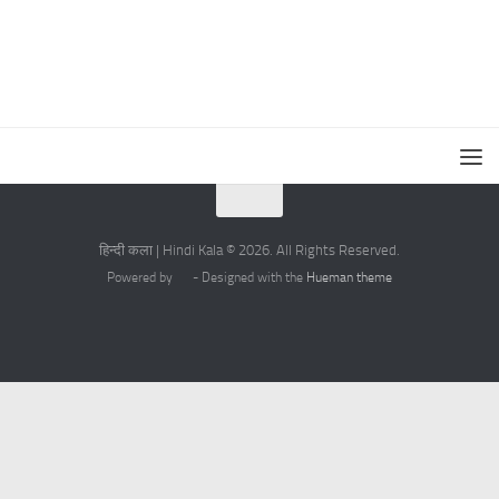
हिन्दी कला | Hindi Kala © 2026. All Rights Reserved.
Powered by
- Designed with the
Hueman theme