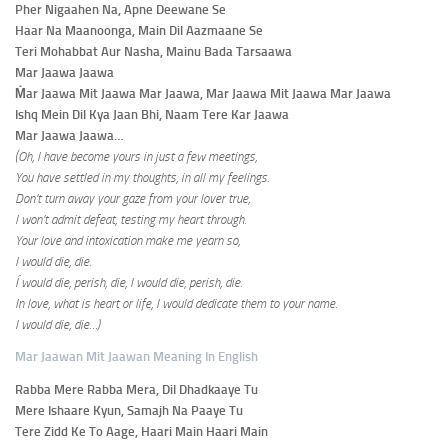
Pher Nigaahen Na, Apne Deewane Se
Haar Na Maanoonga, Main Dil Aazmaane Se
Teri Mohabbat Aur Nasha, Mainu Bada Tarsaawa
Mar Jaawa Jaawa
Ṁar Jaawa Mit Jaawa Mar Jaawa, Mar Jaawa Mit Jaawa Mar Jaawa
Ishq Mein Dil Kya Jaan Bhi, Naam Tere Kar Jaawa
Mar Jaawa Jaawa…
(Oh, I have become yours in just a few meetings,
You have settled in my thoughts, in all my feelings.
Don’t turn away your gaze from your lover true,
I won’t admit defeat, testing my heart through.
Your love and intoxication make me yearn so,
I would die, die.
Í
would die, perish, die, I would die, perish, die.
In love, what is heart or life, I would dedicate them to your name.
I would die, die…)
Mar Jaawan Mit Jaawan Meaning In English
Rabba Mere Rabba Mera, Dil Dhadkaaye Tu
Mere Ishaare Kyun, Samajh Na Paaye Tu
Tere Zidd Ke To Aage, Haari Main Haari Main