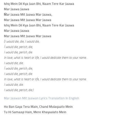
Ishq Mein Dil Kya Jaan Bhi, Naam Tere Kar Jaawa
Mar Jaawa Jaawa
Ṁar Jaawa Mit Jaawa Mar Jaawa,
Mar Jaawa Mit Jaawa Mar Jaawa
Ishq Mein Dil Kya Jaan Bhi, Naam Tere Kar Jaawa
Mar Jaawa Jaawa
Mar Jaawa Mit Jaawa Mar Jaawa
(I would die, die, I would die,
Í would die, perish, die,
I would die, perish, die.
In love, what is heart or life, I would dedicate them to your name.
I would die, die.
Í
would die, perish, die,
I would die, perish, die.
In love, what is heart or life, I would dedicate them to your name.
I would die, die.
I would die, perish, die.)
Mar Jaawan Mit Jaawan Lyrics Translation In English
Ho Ban Gaya Tera Main, Chand Mulaqaato Mein
Tu Hi Samaayi Hain, Mere Khayaalato Mein