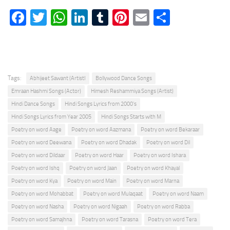
Facebook
Twitter
WhatsApp
LinkedIn
Tumblr
Pinterest
Email
Share
Tags:
Abhijeet Sawant (ArtistI
Bollywood Dance Songs
Emraan Hashmi Songs (Actor)
Himesh Reshammiya Songs (Artist)
Hindi Dance Songs
Hindi Songs Lyrics from 2000's
Hindi Songs Lyrics from Year 2005
Hindi Songs Starts with M
Poetry on word Aage
Poetry on word Aazmana
Poetry on word Bekaraar
Poetry on word Deewana
Poetry on word Dhadak
Poetry on word Dil
Poetry on word Dildaar
Poetry on word Haar
Poetry on word Ishara
Poetry on word Ishq
Poetry on word Jaan
Poetry on word Khayal
Poetry on word Kya
Poetry on word Main
Poetry on word Marna
Poetry on word Mohabbat
Poetry on word Mulaqaat
Poetry on word Naam
Poetry on word Nasha
Poetry on word Nigaah
Poetry on word Rabba
Poetry on word Samajhna
Poetry on word Tarasna
Poetry on word Tera