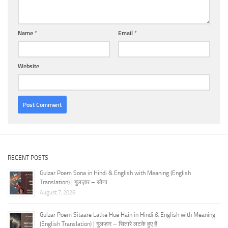
Name
*
Email
*
Website
RECENT POSTS
Gulzar Poem Sona in Hindi & English with Meaning (English
Translation) | गुलज़ार – सोना
August 7, 2026
Gulzar Poem Sitaare Latke Hue Hain in Hindi & English with Meaning
(English Translation) | गुलज़ार – सितारे लटके हुए हैं