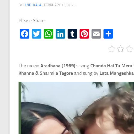
BY
HINDI KALA
·
FEBRUARY 13, 2025
Please Share:
Facebook
Twitter
WhatsApp
LinkedIn
Tumblr
Pinterest
Email
Shar
The movie
Aradhana (1969)
‘s song
Chanda Hai Tu Mera S
Khanna & Sharmila Tagore
and sung by
Lata Mangeshka