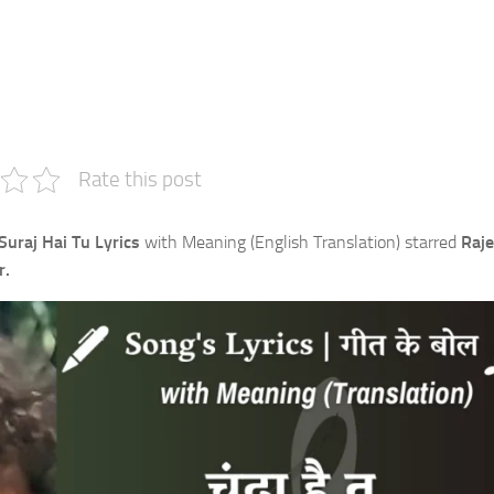
e
Rate this post
uraj Hai Tu Lyrics
with Meaning (English Translation) starred
Raj
r.