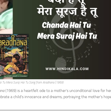
ai Tu Mera Suraj Hai Tu Song from Aradhana (1969)
ana
(1969) is a heartfelt ode to a mother’s unconditional love for her
lebrate a child’s innocence and dreams, portraying the mother’s hop