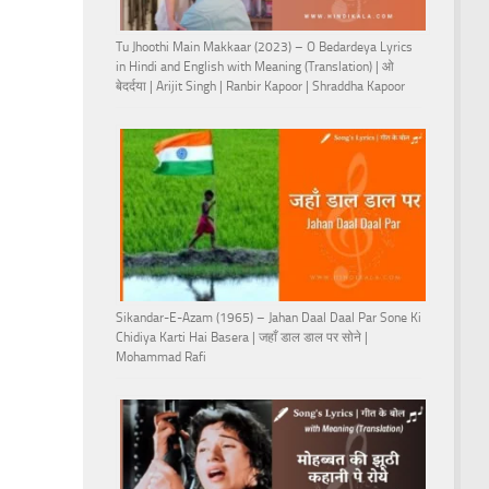
Tu Jhoothi Main Makkaar (2023) – O Bedardeya Lyrics
in Hindi and English with Meaning (Translation) | ओ
बेदर्दया | Arijit Singh | Ranbir Kapoor | Shraddha Kapoor
Sikandar-E-Azam (1965) – Jahan Daal Daal Par Sone Ki
Chidiya Karti Hai Basera | जहाँ डाल डाल पर सोने |
Mohammad Rafi