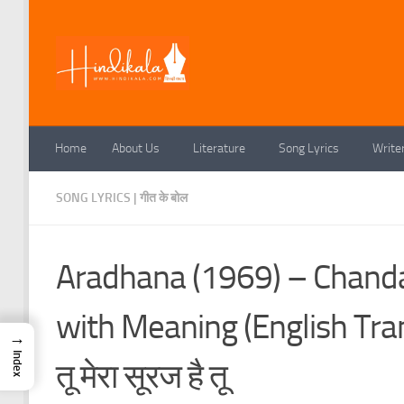
Skip to content
Home
About Us
Literature
Song Lyrics
Write
SONG LYRICS | गीत के बोल
Aradhana (1969) – Chanda 
with Meaning (English Trans
→
Index
तू मेरा सूरज है तू