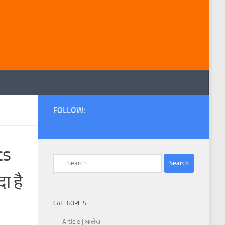
FOLLOW:
cs
Search
for:
ा है
CATEGORIES
Article | आलेख