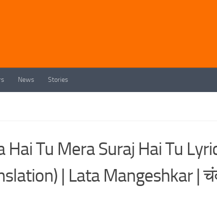
rs
News
Stories
Hai Tu Mera Suraj Hai Tu Lyri
lation) | Lata Mangeshkar | चंद