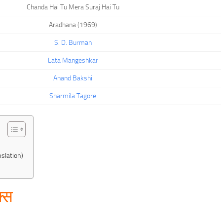
Chanda Hai Tu Mera Suraj Hai Tu
Aradhana (1969)
S. D. Burman
Lata Mangeshkar
Anand Bakshi
Sharmila Tagore
slation)
क्स