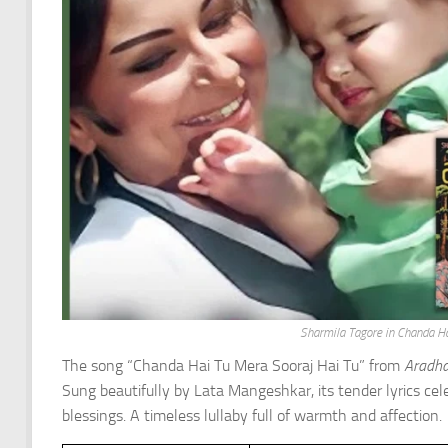
Sharmila Tagore in Chanda H
The song “Chanda Hai Tu Mera Sooraj Hai Tu” from
Aradh
Sung beautifully by Lata Mangeshkar, its tender lyrics ce
blessings. A timeless lullaby full of warmth and affection.