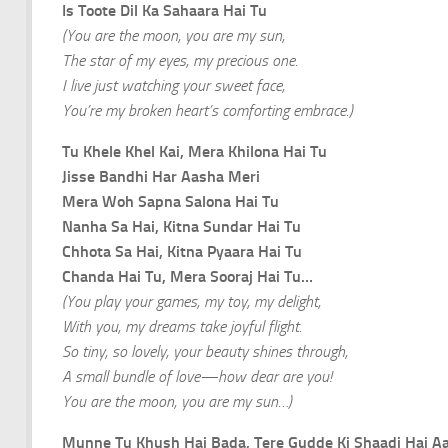
Is Toote Dil Ka Sahaara Hai Tu
(You are the moon, you are my sun,
The star of my eyes, my precious one.
I live just watching your sweet face,
You’re my broken heart’s comforting embrace.)
Tu Khele Khel Kai, Mera Khilona Hai Tu
Jisse Bandhi Har Aasha Meri
Mera Woh Sapna Salona Hai Tu
Nanha Sa Hai, Kitna Sundar Hai Tu
Chhota Sa Hai, Kitna Pyaara Hai Tu
Chanda Hai Tu, Mera Sooraj Hai Tu…
(You play your games, my toy, my delight,
With you, my dreams take joyful flight.
So tiny, so lovely, your beauty shines through,
A small bundle of love—how dear are you!
You are the moon, you are my sun…)
Munne Tu Khush Hai Bada, Tere Gudde Ki Shaadi Hai Aa