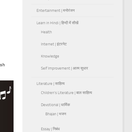
Entertainment | मनोरंजन
Learn in Hindi | हिन्दी में सीखें
Health
Internet | इंटरनेट
Knowledge
esh
Self Improvement | आत्म सुधार
Literature | साहित्य
Children's Literature | बाल साहित्य
Devotional | धार्मिक
Bhajan | भजन
Essay | निबंध