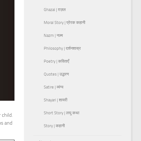
Ghazal | ग़ज़ल
Moral Story | प्रेरक कहानी
Nazm | नज़्म
Philosophy | दर्शनशास्र
Poetry | कविताएँ
Quotes | उद्धरण
Satire | व्यंग्य
Shayari | शायरी
Short Story | लघु कथा
 child.
es and
Story | कहानी