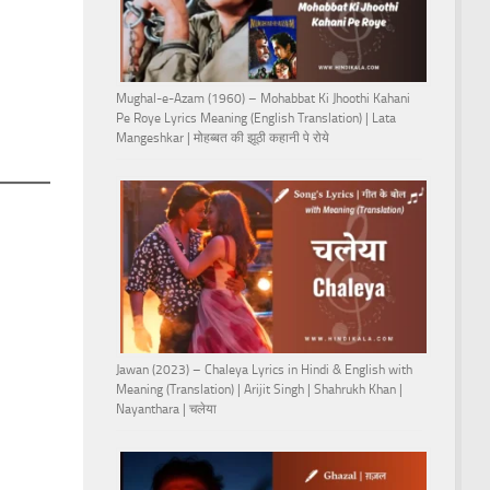
Mughal-e-Azam (1960) – Mohabbat Ki Jhoothi Kahani
Pe Roye Lyrics Meaning (English Translation) | Lata
Mangeshkar | मोहब्बत की झूठी कहानी पे रोये
Jawan (2023) – Chaleya Lyrics in Hindi & English with
Meaning (Translation) | Arijit Singh | Shahrukh Khan |
Nayanthara | चलेया