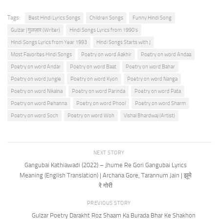
Tags:
Best Hindi Lyrics Songs
Children Songs
Funny Hindi Song
Gulzar | गुलज़ार (Writer)
Hindi Songs Lyrics from 1990's
Hindi Songs Lyrics from Year 1993
Hindi Songs Starts with J
Most Favorites Hindi Songs
Poetry on word Aakhir
Poetry on word Andaa
Poetry on word Andar
Poetry on word Baat
Poetry on word Bahar
Poetry on word Jungle
Poetry on word Kyon
Poetry on word Nanga
Poetry on word Nikalna
Poetry on word Parinda
Poetry on word Pata
Poetry on word Pehanna
Poetry on word Phool
Poetry on word Sharm
Poetry on word Soch
Poetry on word Woh
Vishal Bhardwaj (Artist)
NEXT STORY
Gangubai Kathiawadi (2022) – Jhume Re Gori Gangubai Lyrics
Meaning (English Translation) | Archana Gore, Tarannum Jain | झूमे
रे गोरी
PREVIOUS STORY
Gulzar Poetry Darakht Roz Shaam Ka Burada Bhar Ke Shakhon