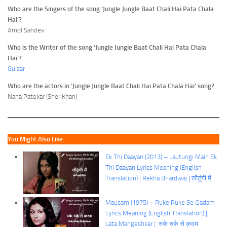
Who are the Singers of the song ‘Jungle Jungle Baat Chali Hai Pata Chala
Hai’?
Amol Sahdev
Who is the Writer of the song ‘Jungle Jungle Baat Chali Hai Pata Chala
Hai’?
Gulzar
Who are the actors in ‘Jungle Jungle Baat Chali Hai Pata Chala Hai’ song?
Nana Patekar (Sher Khan)
You Might Also Like:
Ek Thi Daayan (2013) – Lautungi Main Ek
Thi Daayan Lyrics Meaning (English
Translation) | Rekha Bhardwaj | लौटूंगी मैं
Mausam (1975) – Ruke Ruke Se Qadam
Lyrics Meaning (English Translation) |
Lata Mangeshkar | रुके रुके से क़दम