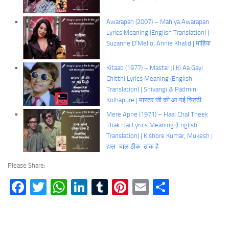
Awarapan (2007) – Mahiya Awarapan
Lyrics Meaning (English Translation) |
Suzanne D’Mello, Annie Khalid | माहिया
Kitaab (1977) – Mastar Ji Ki Aa Gayi
Chitthi Lyrics Meaning (English
Translation) | Shivangi & Padmini
Kolhapure | मास्टर जी की आ गई चिट्ठी
Mere Apne (1971) – Haal Chal Theek
Thak Hai Lyrics Meaning (English
Translation) | Kishore Kumar, Mukesh |
हाल-चाल ठीक-ठाक है
Please Share:
Facebook
Twitter
WhatsApp
LinkedIn
Tumblr
Pinterest
Email
Share