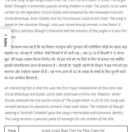
Book’ (Mowgli) is extremely popular among children in India. The playful lyrics were
written by the legendary lyricist Gulzar and composed by the renowned musician
Vishal Bhardwaj. Amol Sahdev lent his mischievous voice to this track. The song is
based on the character Mowgli, who was raised among animals in the forest. It
beautifully portrays Mowgli’s innocence and the vibrancy of the jungle in a very fun
→
manner.
Index
एक दिलचस्प तथ्य यह है कि यह विशाल भारद्वाज और गुलज़ार की प्रतिष्ठित जोड़ी का पहला बड़ा
सहयोग था, जो बाद में ‘माचिस’ जैसी फिल्मों में भी जारी रहा। जब 2016 में डिज़नी ने ‘द जंगल
बुक’ की लाइव-एक्शन फिल्म रिलीज़ की, तो इस गाने को नए सिरे से फिर से बनाया गया क्योंकि
इसकी लोकप्रियता आज भी बरकरार है। मोगली के ‘चड्डी’ पहनने के ज़िक्र ने इस गाने को एक
यादगार और मज़ेदार पहचान दी है। यह गाना आज भी 90 के दशक के बच्चों के लिए पुरानी यादों
का एक अनमोल हिस्सा है।
An interesting fact is that this was the first major collaboration of the iconic duo
Vishal Bhardwaj and Gulzar, which later continued in films like ‘Maachis’. When
Disney released the live-action movie of ‘The Jungle Book’ in 2016, this song was
remade because its popularity remains intact even today. The mention of Mowgli
wearing a ‘loincloth’ (chaddhi) gave the song a memorable and humorous identity.
This song remains a precious piece of nostalgia for the children of the 90s.
Song
Jungle Jungle Baat Chali Hai Pata Chala Hai