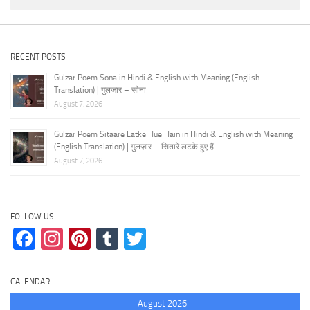
RECENT POSTS
Gulzar Poem Sona in Hindi & English with Meaning (English
Translation) | गुलज़ार – सोना
August 7, 2026
Gulzar Poem Sitaare Latke Hue Hain in Hindi & English with Meaning
(English Translation) | गुलज़ार – सितारे लटके हुए हैं
August 7, 2026
FOLLOW US
Facebook
Instagram
Pinterest
Tumblr
Twitter
CALENDAR
August 2026