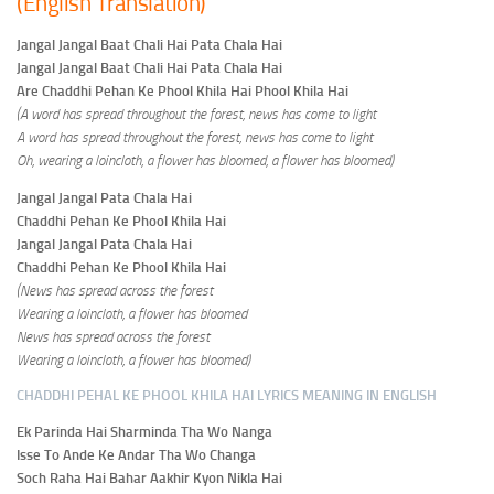
(English Translation)
Jangal Jangal Baat Chali Hai Pata Chala Hai
Jangal Jangal Baat Chali Hai Pata Chala Hai
Are Chaddhi Pehan Ke Phool Khila Hai Phool Khila Hai
(A word has spread throughout the forest, news has come to light
A word has spread throughout the forest, news has come to light
Oh, wearing a loincloth, a flower has bloomed, a flower has bloomed)
Jangal Jangal Pata Chala Hai
Chaddhi Pehan Ke Phool Khila Hai
Jangal Jangal Pata Chala Hai
Chaddhi Pehan Ke Phool Khila Hai
(News has spread across the forest
Wearing a loincloth, a flower has bloomed
News has spread across the forest
Wearing a loincloth, a flower has bloomed)
CHADDHI PEHAL KE PHOOL KHILA HAI LYRICS MEANING IN ENGLISH
Ek Parinda Hai Sharminda Tha Wo Nanga
Isse To Ande Ke Andar Tha Wo Changa
Soch Raha Hai Bahar Aakhir Kyon Nikla Hai