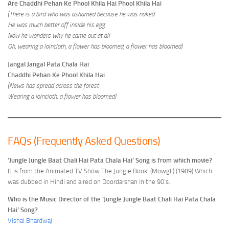
Are Chaddhi Pehan Ke Phool Khila Hai Phool Khila Hai
(There is a bird who was ashamed because he was naked
He was much better off inside his egg
Now he wonders why he came out at all
Oh, wearing a loincloth, a flower has bloomed, a flower has bloomed)
Jangal Jangal Pata Chala Hai
Chaddhi Pehan Ke Phool Khila Hai
(News has spread across the forest
Wearing a loincloth, a flower has bloomed)
FAQs (Frequently Asked Questions)
‘Jungle Jungle Baat Chali Hai Pata Chala Hai’ Song is from which movie?
It is from the Animated TV Show The Jungle Book’ (Mowgli) (1989) Which
was dubbed in Hindi and aired on Doordarshan in the 90’s.
Who is the Music Director of the ‘Jungle Jungle Baat Chali Hai Pata Chala
Hai’ Song?
Vishal Bhardwaj