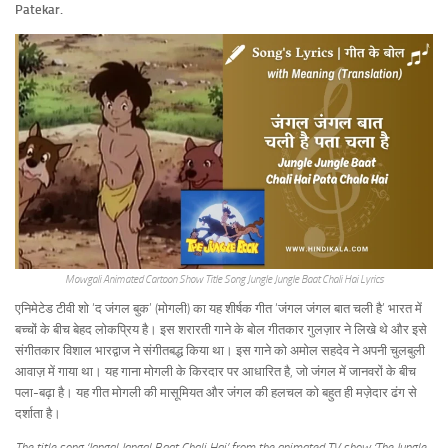
Patekar.
Mowgali Animated Cartoon Show Title Song Jungle Jungle Baat Chali Hai Lyrics
एनिमेटेड टीवी शो ‘द जंगल बुक’ (मोगली) का यह शीर्षक गीत ‘जंगल जंगल बात चली है’ भारत में
बच्चों के बीच बेहद लोकप्रिय है। इस शरारती गाने के बोल गीतकार गुलज़ार ने लिखे थे और इसे
संगीतकार विशाल भारद्वाज ने संगीतबद्ध किया था। इस गाने को अमोल सहदेव ने अपनी चुलबुली
आवाज़ में गाया था। यह गाना मोगली के किरदार पर आधारित है, जो जंगल में जानवरों के बीच
पला-बढ़ा है। यह गीत मोगली की मासूमियत और जंगल की हलचल को बहुत ही मज़ेदार ढंग से
दर्शाता है।
The title song ‘Jangal Jangal Baat Chali Hai’ from the animated TV show ‘The Jungle