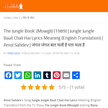
Skip to content
SONG LYRICS | गीत के बोल
The Jungle Book’ (Mowgli) (1989) | Jungle Jungle
Baat Chali Hai Lyrics Meaning (English Translation) |
Amol Sahdev | जंगल जंगल बात चली है पता चला है
BY
HINDI KALA
· PUBLISHED
MAY 13, 2026
· UPDATED
MAY 13, 2026
Please Share:
Facebook
Twitter
WhatsApp
LinkedIn
Tumblr
Pinterest
Email
Share
5/5 - (1 vote)
Amol Sahdev
‘s Song
Jungle Jungle Baat Chali Hai Lyrics
Meaning (English
Translation) from the TV Show
The Jungle Book (Mowgli)
starring
Nana