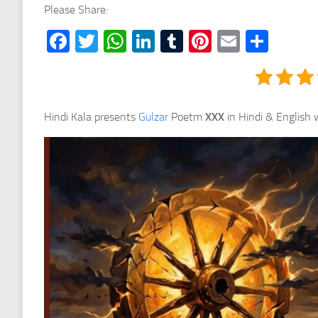
Please Share:
Facebook
Twitter
WhatsApp
LinkedIn
Tumblr
Pinterest
Email
Shar
Hindi Kala presents
Gulzar
Poetm
XXX
in Hindi & English 