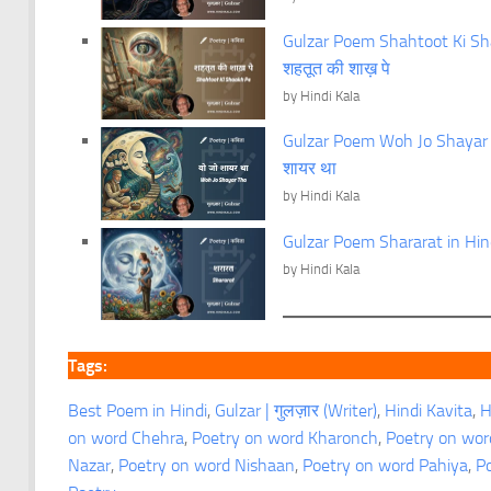
Gulzar Poem Shahtoot Ki Shaa
शहतूत की शाख़ पे
by Hindi Kala
Gulzar Poem Woh Jo Shayar Th
शायर था
by Hindi Kala
Gulzar Poem Shararat in Hind
by Hindi Kala
Tags:
Best Poem in Hindi
, 
Gulzar | गुलज़ार (Writer)
, 
Hindi Kavita
, 
H
on word Chehra
, 
Poetry on word Kharonch
, 
Poetry on wor
Nazar
, 
Poetry on word Nishaan
, 
Poetry on word Pahiya
, 
P