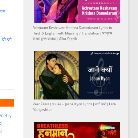
़ार –
Achyutam Keshavam Krishna Damodaram Lyrics in
Hindi & English with Meaning / Translation | अच्चुतम
 वो जो
केशवं कृष्ण दामोदरं | Alka Yagnik
Veer Zaara (2004) – Jaane Kyon Lyrics | जाने क्यों | Lata
Mangeshkar
Poetry
d
u