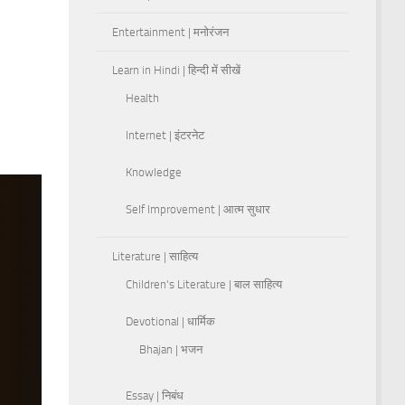
Entertainment | मनोरंजन
Learn in Hindi | हिन्दी में सीखें
Health
Internet | इंटरनेट
Knowledge
Self Improvement | आत्म सुधार
Literature | साहित्य
Children's Literature | बाल साहित्य
Devotional | धार्मिक
Bhajan | भजन
Essay | निबंध