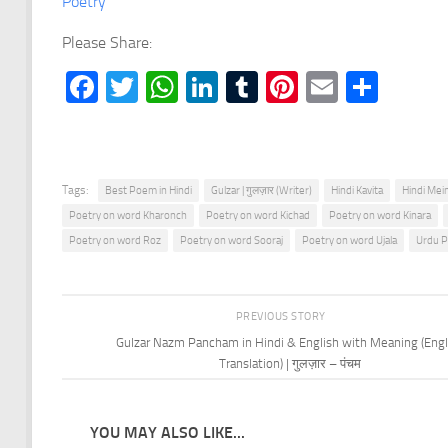
Poetry
Please Share:
Facebook
Twitter
WhatsApp
LinkedIn
Tumblr
Pinterest
Email
Shar
Tags:
Best Poem in Hindi
Gulzar | गुलज़ार (Writer)
Hindi Kavita
Hindi Mein
Poetry on word Kharonch
Poetry on word Kichad
Poetry on word Kinara
Poetry on word Roz
Poetry on word Sooraj
Poetry on word Ujala
Urdu P
PREVIOUS STORY
Gulzar Nazm Pancham in Hindi & English with Meaning (Engl
Translation) | गुलज़ार – पंचम
YOU MAY ALSO LIKE...