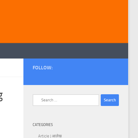
FOLLOW:
g
Search
for:
CATEGORIES
Article | आलेख