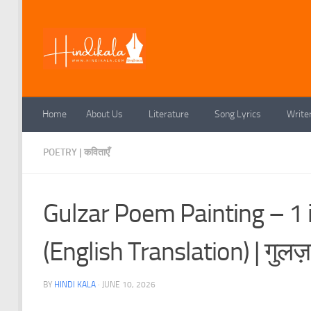
Skip to content
Home
About Us
Literature
Song Lyrics
Write
POETRY | कविताएँ
Gulzar Poem Painting – 1 
(English Translation) | गुलज़ा
BY
HINDI KALA
·
JUNE 10, 2026