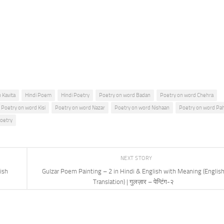
e
 Kavita
Hindi Poem
Hindi Poetry
Poetry on word Badan
Poetry on word Chehra
Poetry on word Kisi
Poetry on word Nazar
Poetry on word Nishaan
Poetry on word Pah
oetry
NEXT STORY
ish
Gulzar Poem Painting – 2 in Hindi & English with Meaning (Englis
Translation) | गुलज़ार – पेन्टिंग-२