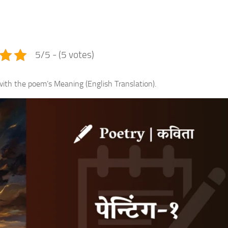
e
5/5 - (5 votes)
with the poem’s Meaning (English Translation).