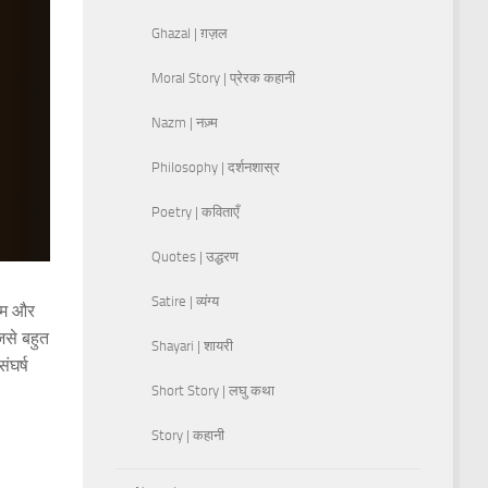
Ghazal | ग़ज़ल
Moral Story | प्रेरक कहानी
Nazm | नज़्म
Philosophy | दर्शनशास्र
Poetry | कविताएँ
Quotes | उद्धरण
Satire | व्यंग्य
 आम और
िसे बहुत
Shayari | शायरी
ंघर्ष
Short Story | लघु कथा
Story | कहानी