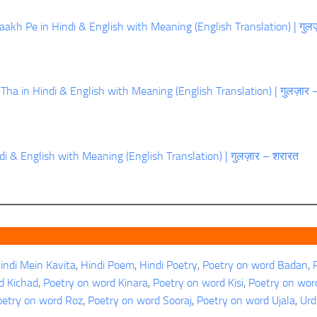
kh Pe in Hindi & English with Meaning (English Translation) | गुलज
a in Hindi & English with Meaning (English Translation) | गुलज़ार –
i & English with Meaning (English Translation) | गुलज़ार – शरारत
indi Mein Kavita
, 
Hindi Poem
, 
Hindi Poetry
, 
Poetry on word Badan
, 
d Kichad
, 
Poetry on word Kinara
, 
Poetry on word Kisi
, 
Poetry on wor
oetry on word Roz
, 
Poetry on word Sooraj
, 
Poetry on word Ujala
, 
Urd