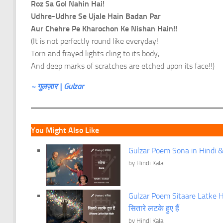
Roz Sa Gol Nahin Hai!
Udhre-Udhre Se Ujale Hain Badan Par
Aur Chehre Pe Kharochon Ke Nishan Hain!!
(It is not perfectly round like everyday!
Torn and frayed lights cling to its body,
And deep marks of scratches are etched upon its face!!)
~ गुलज़ार | Gulzar
You Might Also Like
Gulzar Poem Sona in Hindi & 
by Hindi Kala
Gulzar Poem Sitaare Latke Hu
सितारे लटके हुए हैं
by Hindi Kala