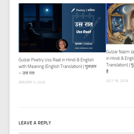
Gulzar Nazm Ja
in Hindi & Engl
Gulzar Poetry Uss Raat in Hindi & English
Translation) | ग
with Meaning (English Translation) | गुलज़ार
है
– उस रात
JULY 18, 2026
JANUARY 3, 2025
LEAVE A REPLY