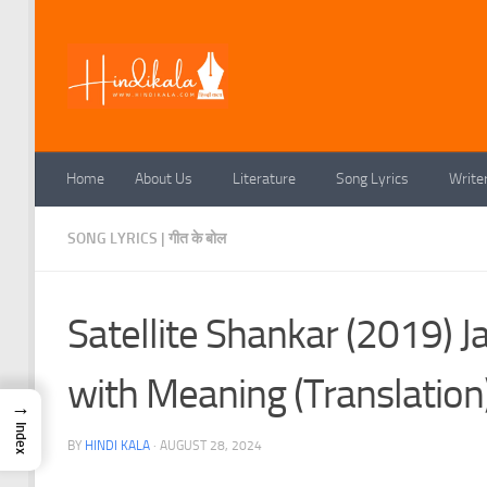
Skip to content
Home
About Us
Literature
Song Lyrics
Write
SONG LYRICS | गीत के बोल
Satellite Shankar (2019) Ja
with Meaning (Translation) 
→
Index
BY
HINDI KALA
·
AUGUST 28, 2024