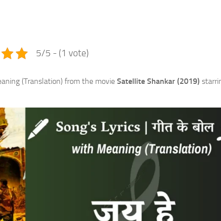
e
5/5 - (1 vote)
eaning (Translation) from the movie
Satellite Shankar (2019)
starri