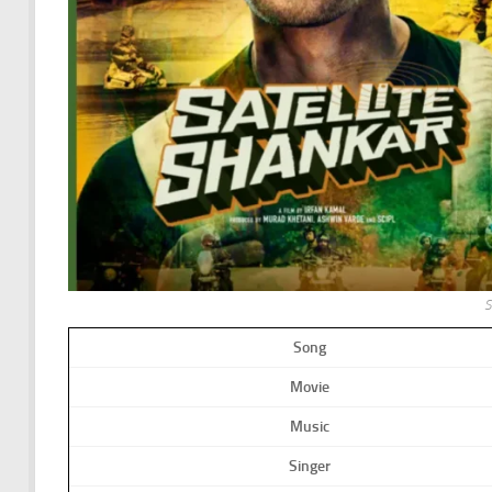
S
Song
Movie
Music
Singer