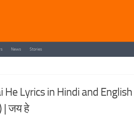
rs
News
Stories
i He Lyrics in Hindi and English
| जय हे