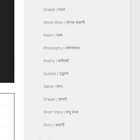
Ghazal | ग़ज़ल
Moral Story | प्रेरक कहानी
Nazm | नज़्म
Philosophy | दर्शनशास्र
Poetry | कविताएँ
Quotes | उद्धरण
Satire | व्यंग्य
Shayari | शायरी
Short Story | लघु कथा
Story | कहानी