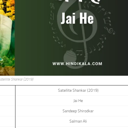
atellite Shankar (2019)
Satellite Shankar (2019)
Jai He
Sandeep Shirodkar
Salman Ali