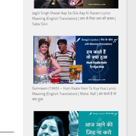
Jagjit Singh Ghazal Aap Se Gila Aap Ki Kasam Lyrics
Meaning (English Translation) | आप से गिला आप की क़सम |
Saba Sikri
Gumnaam (1965) – Hum Kaale Hain To Kya Hua Lyrics
Meaning (English Translation) | Mohd. Rafi | हम काले हैं तो
क्या हुआ