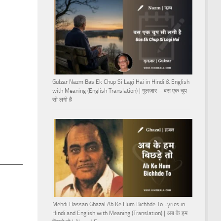
Gulzar Nazm Bas Ek Chup Si Lagi Hai in Hindi & English
with Meaning (English Translation) | गुलज़ार – बस एक चुप
सी लगी है
Mehdi Hassan Ghazal Ab Ke Hum Bichhde To Lyrics in
Hindi and English with Meaning (Translation) | अब के हम