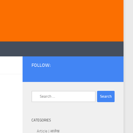
FOLLOW:
Search
for:
CATEGORIES
Article | आलेख