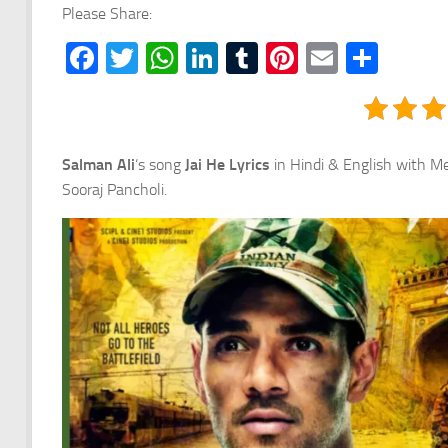
Please Share:
Facebook
Twitter
WhatsApp
LinkedIn
Tumblr
Pinterest
Email
Shar
Salman Ali
‘s song
Jai He Lyrics
in Hindi & English with M
Sooraj Pancholi.