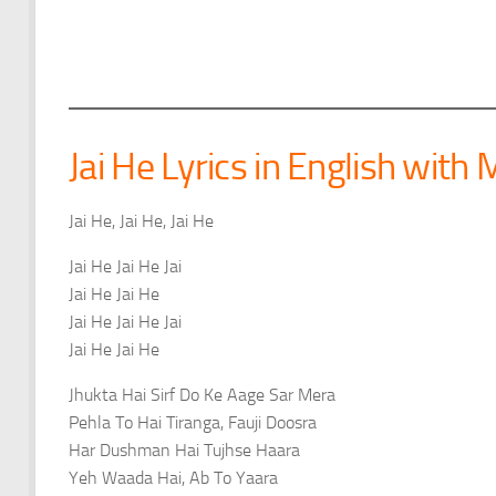
Jai He Lyrics in English with
Jai He, Jai He, Jai He
Jai He Jai He Jai
Jai He Jai He
Jai He Jai He Jai
Jai He Jai He
Jhukta Hai Sirf Do Ke Aage Sar Mera
Pehla To Hai Tiranga, Fauji Doosra
Har Dushman Hai Tujhse Haara
Yeh Waada Hai, Ab To Yaara