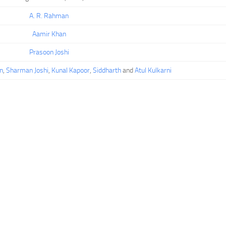
A. R. Rahman
Aamir Khan
Prasoon Joshi
n
,
Sharman Joshi
,
Kunal Kapoor
,
Siddharth
and
Atul Kulkarni