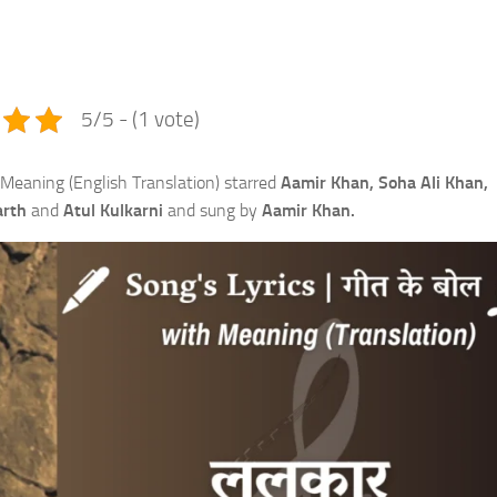
e
5/5 - (1 vote)
Meaning (English Translation) starred
Aamir Khan, Soha Ali Khan,
arth
and
Atul Kulkarni
and sung by
Aamir Khan.