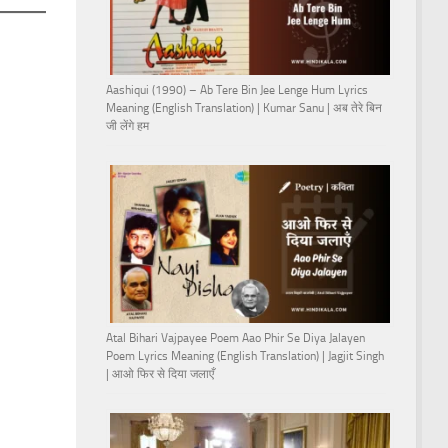
Aashiqui (1990) – Ab Tere Bin Jee Lenge Hum Lyrics
Meaning (English Translation) | Kumar Sanu | अब तेरे बिन
जी लेंगे हम
Atal Bihari Vajpayee Poem Aao Phir Se Diya Jalayen
Poem Lyrics Meaning (English Translation) | Jagjit Singh
| आओ फिर से दिया जलाएँ