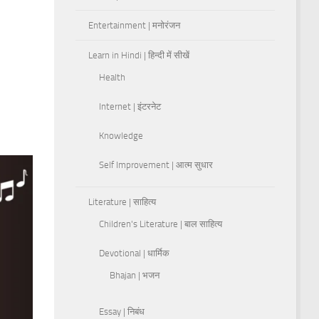
Entertainment | मनोरंजन
Learn in Hindi | हिन्दी में सीखें
Health
Internet | इंटरनेट
Knowledge
Self Improvement | आत्म सुधार
Literature | साहित्य
Children's Literature | बाल साहित्य
Devotional | धार्मिक
Bhajan | भजन
Essay | निबंध