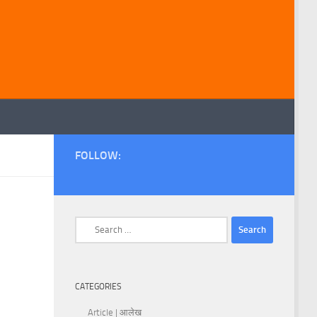
FOLLOW:
Search
for:
CATEGORIES
Article | आलेख