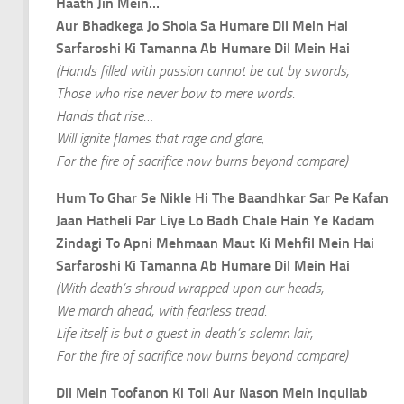
Haath Jin Mein…
Aur Bhadkega Jo Shola Sa Humare Dil Mein Hai
Sarfaroshi Ki Tamanna Ab Humare Dil Mein Hai
(Hands filled with passion cannot be cut by swords,
Those who rise never bow to mere words.
Hands that rise…
Will ignite flames that rage and glare,
For the fire of sacrifice now burns beyond compare)
Hum To Ghar Se Nikle Hi The Baandhkar Sar Pe Kafan
Jaan Hatheli Par Liye Lo Badh Chale Hain Ye Kadam
Zindagi To Apni Mehmaan Maut Ki Mehfil Mein Hai
Sarfaroshi Ki Tamanna Ab Humare Dil Mein Hai
(With death’s shroud wrapped upon our heads,
We march ahead, with fearless tread.
Life itself is but a guest in death’s solemn lair,
For the fire of sacrifice now burns beyond compare)
Dil Mein Toofanon Ki Toli Aur Nason Mein Inquilab