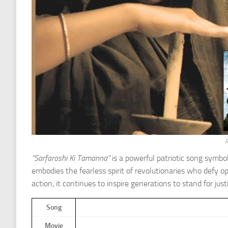
R
“Sarfaroshi Ki Tamanna”
is a powerful patriotic song symbol
embodies the fearless spirit of revolutionaries who defy o
action, it continues to inspire generations to stand for jus
Song
Movie