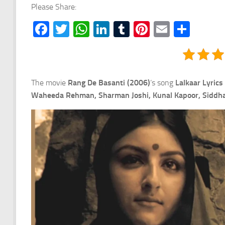
Please Share:
Facebook
Twitter
WhatsApp
LinkedIn
Tumblr
Pinterest
Email
Shar
The movie
Rang De Basanti (2006)
‘s song
Lalkaar Lyrics
Waheeda Rehman, Sharman Joshi, Kunal Kapoor,
Siddh