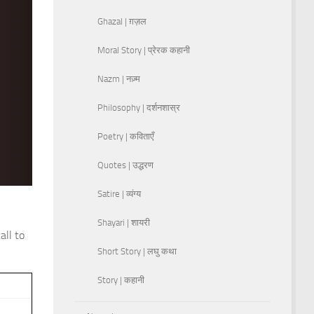
Ghazal | ग़ज़ल
Moral Story | प्रेरक कहानी
Nazm | नज़्म
Philosophy | दर्शनशास्र
Poetry | कविताएँ
Quotes | उद्धरण
Satire | व्यंग्य
Shayari | शायरी
all to
Short Story | लघु कथा
Story | कहानी