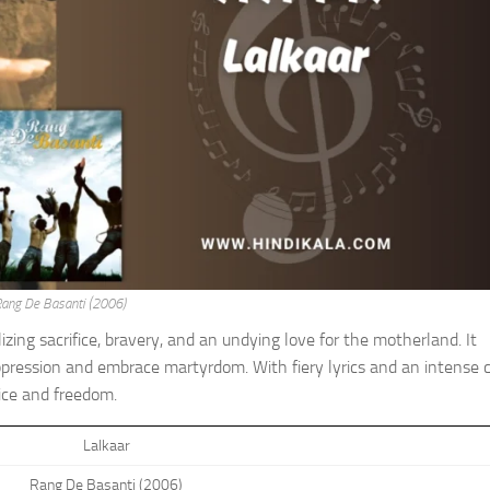
ang De Basanti (2006)
izing sacrifice, bravery, and an undying love for the motherland. It
ppression and embrace martyrdom. With fiery lyrics and an intense c
tice and freedom.
Lalkaar
Rang De Basanti (2006)