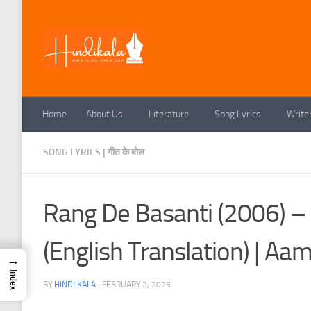
Skip to content
Home
About Us
Literature
Song Lyrics
Write
SONG LYRICS | गीत के बोल
Rang De Basanti (2006) – 
(English Translation) | Aa
→
Index
BY
HINDI KALA
·
FEBRUARY 2, 2025