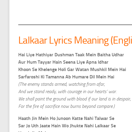
Lalkaar Lyrics Meaning (Engl
Hai Liye Hathiyar Dushman Taak Mein Baitha Udhar
Aur Hum Tayyar Hain Seena Liye Apna Idhar
Khoon Se Khelenge Holi Gar Watan Mushkil Mein Hai
Sarfaroshi Ki Tamanna Ab Humare Dil Mein Hai
(The enemy stands armed, watching from afar,
And we stand ready, with courage in our hearts’ war.
We shall paint the ground with blood if our land is in despair,
For the fire of sacrifice now burns beyond compare.)
Haath Jin Mein Ho Junoon Katte Nahi Talwar Se
Sar Jo Uth Jaate Hain Wo Jhukte Nahi Lalkaar Se