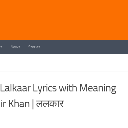
rs
News
Stories
Lalkaar Lyrics with Meaning
mir Khan | ललकार