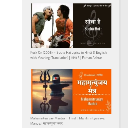
Rock On (2008) – Socha Hai Lyrics in Hindi & English
with Meaning (Translation) | सोचा है | Farhan Akhtar
Mahamrityunjay Mantra in Hindi | Mahāmrityunjaya
Mantra | महामृत्युंजय मंत्र