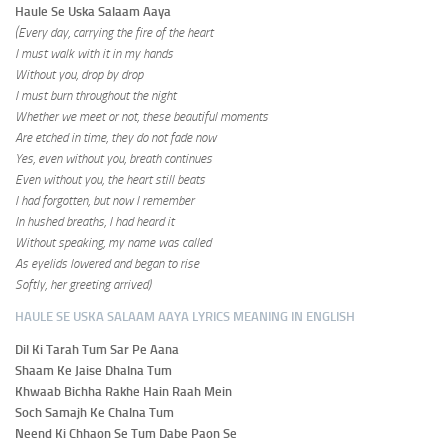
Haule Se Uska Salaam Aaya
(Every day, carrying the fire of the heart
I must walk with it in my hands
Without you, drop by drop
I must burn throughout the night
Whether we meet or not, these beautiful moments
Are etched in time, they do not fade now
Yes, even without you, breath continues
Even without you, the heart still beats
I had forgotten, but now I remember
In hushed breaths, I had heard it
Without speaking, my name was called
As eyelids lowered and began to rise
Softly, her greeting arrived)
HAULE SE USKA SALAAM AAYA LYRICS MEANING IN ENGLISH
Dil Ki Tarah Tum Sar Pe Aana
Shaam Ke Jaise Dhalna Tum
Khwaab Bichha Rakhe Hain Raah Mein
Soch Samajh Ke Chalna Tum
Neend Ki Chhaon Se Tum Dabe Paon Se