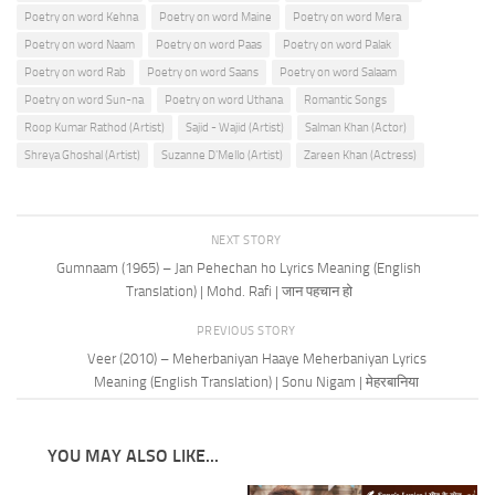
Poetry on word Kehna
Poetry on word Maine
Poetry on word Mera
Poetry on word Naam
Poetry on word Paas
Poetry on word Palak
Poetry on word Rab
Poetry on word Saans
Poetry on word Salaam
Poetry on word Sun-na
Poetry on word Uthana
Romantic Songs
Roop Kumar Rathod (Artist)
Sajid - Wajid (Artist)
Salman Khan (Actor)
Shreya Ghoshal (Artist)
Suzanne D'Mello (Artist)
Zareen Khan (Actress)
NEXT STORY
Gumnaam (1965) – Jan Pehechan ho Lyrics Meaning (English
Translation) | Mohd. Rafi | जान पहचान हो
PREVIOUS STORY
Veer (2010) – Meherbaniyan Haaye Meherbaniyan Lyrics
Meaning (English Translation) | Sonu Nigam | मेहरबानिया
YOU MAY ALSO LIKE...