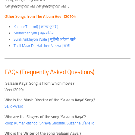
Her greeting arrived, her greeting arrived…)
Other Songs from The Album Veer (2010):
Kanha (Thumri) | कान्हा (ठुमरी)
Meherbaniyan | मेहरबानिया
Surili Ankhiyon Wale | सुरीली अंखियो वाले
Taali Maar Do Hatthee Veera | ताली
FAQs (Frequently Asked Questions)
‘Salaam Aaya’ Song is from which movie?
Veer (2010)
Who is the Music Director of the ‘Salaam Aaya’ Song?
Sajid-Wajid
Who are the Singers of the song ‘Salaam Aaya’?
Roop Kumar Rathod
,
Shreya Ghoshal
,
Suzanne D’Mello
Who is the Writer of the song ‘Salaam Aaya’?