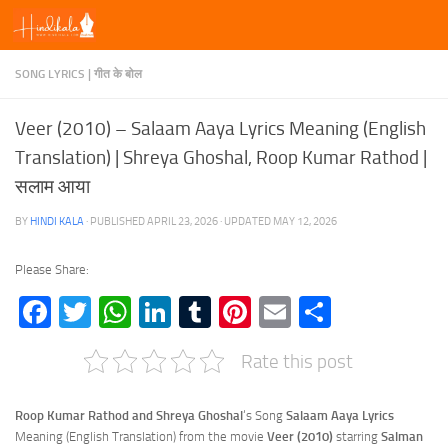
Skip to content
SONG LYRICS | गीत के बोल
Veer (2010) – Salaam Aaya Lyrics Meaning (English
Translation) | Shreya Ghoshal, Roop Kumar Rathod |
सलाम आया
BY
HINDI KALA
· PUBLISHED
APRIL 23, 2026
· UPDATED
MAY 12, 2026
Please Share:
Facebook
Twitter
WhatsApp
LinkedIn
Tumblr
Pinterest
Email
Share
Rate this post
Roop Kumar Rathod and Shreya Ghoshal
‘s Song
Salaam Aaya
Lyrics
Meaning (English Translation) from the movie
Veer (2010)
starring
Salman