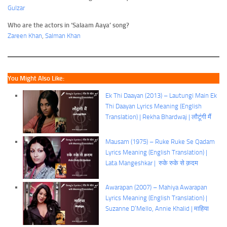
Gulzar
Who are the actors in ‘Salaam Aaya’ song?
Zareen Khan
,
Salman Khan
You Might Also Like:
Ek Thi Daayan (2013) – Lautungi Main Ek
Thi Daayan Lyrics Meaning (English
Translation) | Rekha Bhardwaj | लौटूंगी मैं
Mausam (1975) – Ruke Ruke Se Qadam
Lyrics Meaning (English Translation) |
Lata Mangeshkar | रुके रुके से क़दम
Awarapan (2007) – Mahiya Awarapan
Lyrics Meaning (English Translation) |
Suzanne D’Mello, Annie Khalid | माहिया