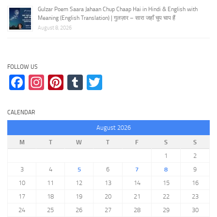
Gulzar Poem Saara Jahaan Chup Chaap Hai in Hindi & English with
Meaning (English Translation) | गुलज़ार – सारा जहाँ चुप चाप हैं
August 8, 2026
FOLLOW US
Facebook
Instagram
Pinterest
Tumblr
Twitter
CALENDAR
August 2026
M
T
W
T
F
S
S
1
2
3
4
5
6
7
8
9
10
11
12
13
14
15
16
17
18
19
20
21
22
23
24
25
26
27
28
29
30