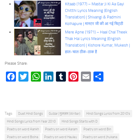
Kitaab (1977) – Mastar Ji Ki Aa Gayi
Chitthi Lyrics Meaning (English
Translation) | Shivangi & Padmini
Kolhapure | मास्टर जी की आ गई चिट्ठी
Mere Apne (1971) – Haal Chal Theek
Thak Hai Lyrics Meaning (English
Translation) | Kishore Kumar, Mukesh |
हाल-चाल ठीक-ठाक है
Please Share:
Facebook
Twitter
WhatsApp
LinkedIn
Tumblr
Pinterest
Email
Share
Tags:
Duet Hindi Songs
Gulzar | गुलज़ार (Writer)
Hindi Songs Lyrics from 2010's
Hindi Songs Lyrics from Year 2010
Hindi Songs Starts with D
Poetry on word Aankh
Poetry on word Aaram
Poetry on word Bin
Poetry on word Bolna
Poetry on word Hauley
Poetry on word Jhukana