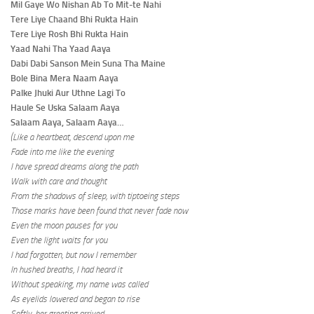
Mil Gaye Wo Nishan Ab To Mit-te Nahi
Tere Liye Chaand Bhi Rukta Hain
Tere Liye Rosh Bhi Rukta Hain
Yaad Nahi Tha Yaad Aaya
Dabi Dabi Sanson Mein Suna Tha Maine
Bole Bina Mera Naam Aaya
Palke Jhuki Aur Uthne Lagi To
Haule Se Uska Salaam Aaya
Salaam Aaya, Salaam Aaya…
(Like a heartbeat, descend upon me
Fade into me like the evening
I have spread dreams along the path
Walk with care and thought
From the shadows of sleep, with tiptoeing steps
Those marks have been found that never fade now
Even the moon pauses for you
Even the light waits for you
I had forgotten, but now I remember
In hushed breaths, I had heard it
Without speaking, my name was called
As eyelids lowered and began to rise
Softly, her greeting arrived