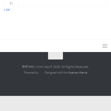
31
« Jul
हिन्दी कला | Hindi Kala © 2026. All Rights Reserved.
Powered by
- Designed with the
Hueman theme