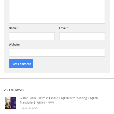
Name
*
Email
*
Website
RECENT POSTS
Gulzar Poem Sketch in Hindi & English with Meaning (English
Translation) | गुलज़ार – स्केच
August 8, 2026