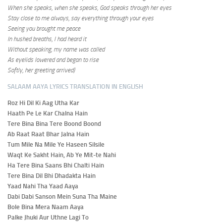
When she speaks, when she speaks, God speaks through her eyes
Stay close to me always, say everything through your eyes
Seeing you brought me peace
In hushed breaths, I had heard it
Without speaking, my name was called
As eyelids lowered and began to rise
Softly, her greeting arrived)
SALAAM AAYA LYRICS TRANSLATION IN ENGLISH
Roz Hi Dil Ki Aag Utha Kar
Haath Pe Le Kar Chalna Hain
Tere Bina Bina Tere Boond Boond
Ab Raat Raat Bhar Jalna Hain
Tum Mile Na Mile Ye Haseen Silsile
Waqt Ke Sakht Hain, Ab Ye Mit-te Nahi
Ha Tere Bina Saans Bhi Chalti Hain
Tere Bina Dil Bhi Dhadakta Hain
Yaad Nahi Tha Yaad Aaya
Dabi Dabi Sanson Mein Suna Tha Maine
Bole Bina Mera Naam Aaya
Palke Jhuki Aur Uthne Lagi To