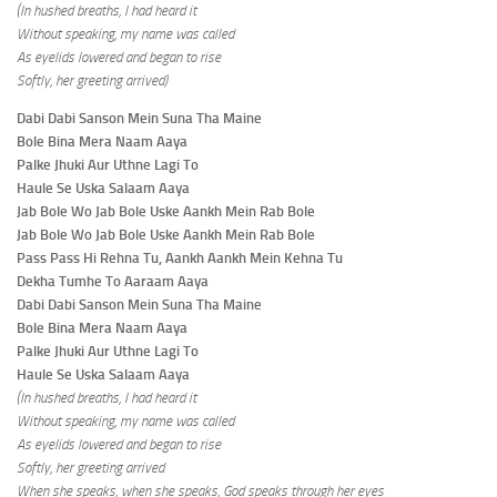
(In hushed breaths, I had heard it
Without speaking, my name was called
As eyelids lowered and began to rise
Softly, her greeting arrived)
Dabi Dabi Sanson Mein Suna Tha Maine
Bole Bina Mera Naam Aaya
Palke Jhuki Aur Uthne Lagi To
Haule Se Uska Salaam Aaya
Jab Bole Wo Jab Bole Uske Aankh Mein Rab Bole
Jab Bole Wo Jab Bole Uske Aankh Mein Rab Bole
Pass Pass Hi Rehna Tu, Aankh Aankh Mein Kehna Tu
Dekha Tumhe To Aaraam Aaya
Dabi Dabi Sanson Mein Suna Tha Maine
Bole Bina Mera Naam Aaya
Palke Jhuki Aur Uthne Lagi To
Haule Se Uska Salaam Aaya
(In hushed breaths, I had heard it
Without speaking, my name was called
As eyelids lowered and began to rise
Softly, her greeting arrived
When she speaks, when she speaks, God speaks through her eyes