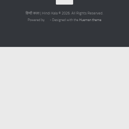
हिन्दी कला | Hindi Kala © 2026. All Rights Reserved.
Powered by
- Designed with the
Hueman theme