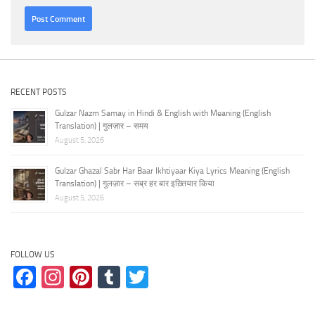
RECENT POSTS
Gulzar Nazm Samay in Hindi & English with Meaning (English
Translation) | गुलज़ार – समय
August 5, 2026
Gulzar Ghazal Sabr Har Baar Ikhtiyaar Kiya Lyrics Meaning (English
Translation) | गुलज़ार – सब्र हर बार इख़्तियार किया
August 5, 2026
FOLLOW US
Facebook
Instagram
Pinterest
Tumblr
Twitter