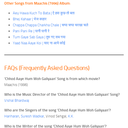
Other Songs from Maachis (1996) Album:
Aey Hawa Kuch To Bata | ऐ हवा कुछ तो बता
Bhej Kahaar | भेज कहार
Chappa Chappa Charkha Chale | चप्पा चप्पा चरखा चले
Pani Pani Re | पानी पानी रे
Tum Gaye Sab Gaya | तुम गए सब गया
Yaad Naa Aaye Koi | याद ना आये कोई
FAQs (Frequently Asked Questions)
‘Chhod Aaye Hum Woh Galiyaan’ Song is from which movie?
Maachis (1996)
Who is the Music Director of the ‘Chhod Aaye Hum Woh Galiyaan’ Song?
Vishal Bhardwaj
Who are the Singers of the song ‘Chhod Aaye Hum Woh Galiyaan’?
Hariharan
,
Suresh Wadkar
, Vinod Sehgal,
K.K.
Who is the Writer of the song ‘Chhod Aaye Hum Woh Galiyaan’?