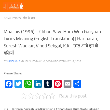
Skip to content
SONG LYRICS | गीत के बोल
Maachis (1996) – Chhod Aaye Hum Woh Galiyaan
Lyrics Meaning (English Translation) | Hariharan,
Suresh Wadkar, Vinod Sehgal, K.K. | छोड़ आये हम वो
गलियाँ
BY
HINDI KALA
· PUBLISHED
MAY 10, 2026
· UPDATED
MAY 12, 2026
Please Share:
Facebook
Twitter
WhatsApp
LinkedIn
Tumblr
Pinterest
Email
Share
Rate this post
K.K., Harihara, Suresh Wadkar
‘s Song
Chhod Aaye Hum Woh Galiyaan