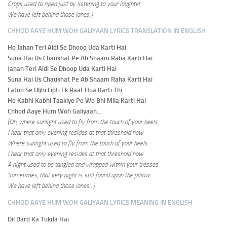
Crops used to ripen just by listening to your laughter
We have left behind those lanes..)
CHHOD AAYE HUM WOH GALIYAAN LYRICS TRANSLATION IN ENGLISH
Ho Jahan Teri Aidi Se Dhoop Uda Karti Hai
Suna Hai Us Chaukhat Pe Ab Shaam Raha Karti Hai
Jahan Teri Aidi Se Dhoop Uda Karti Hai
Suna Hai Us Chaukhat Pe Ab Shaam Raha Karti Hai
Laton Se Uljhi Lipti Ek Raat Hua Karti Thi
Ho Kabhi Kabhi Taakiye Pe Wo Bhi Mila Karti Hai
Chhod Aaye Hum Woh Galiyaan…
(Oh, where sunlight used to fly from the touch of your heels
I hear that only evening resides at that threshold now
Where sunlight used to fly from the touch of your heels
I hear that only evening resides at that threshold now
A night used to be tangled and wrapped within your tresses
Sometimes, that very night is still found upon the pillow
We have left behind those lanes…)
CHHOD AAYE HUM WOH GALIYAAN LYRICS MEANING IN ENGLISH
Dil Dard Ka Tukda Hai