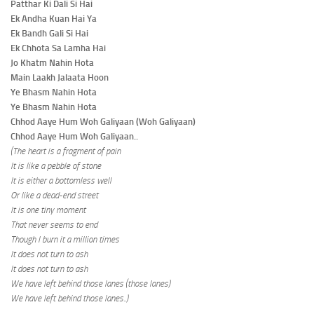
Patthar Ki Dali Si Hai
Ek Andha Kuan Hai Ya
Ek Bandh Gali Si Hai
Ek Chhota Sa Lamha Hai
Jo Khatm Nahin Hota
Main Laakh Jalaata Hoon
Ye Bhasm Nahin Hota
Ye Bhasm Nahin Hota
Chhod Aaye Hum Woh Galiyaan (Woh Galiyaan)
Chhod Aaye Hum Woh Galiyaan..
(The heart is a fragment of pain
It is like a pebble of stone
It is either a bottomless well
Or like a dead-end street
It is one tiny moment
That never seems to end
Though I burn it a million times
It does not turn to ash
It does not turn to ash
We have left behind those lanes (those lanes)
We have left behind those lanes..)