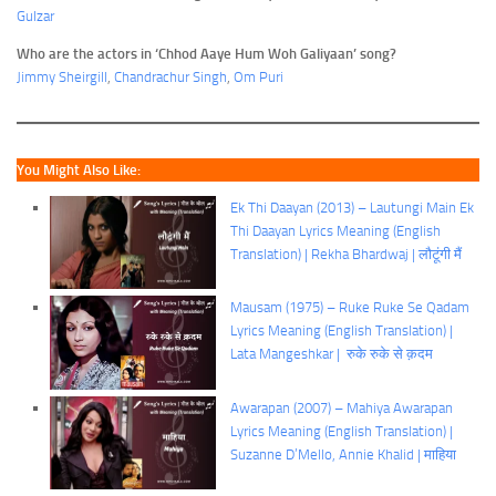
Gulzar
Who are the actors in ‘Chhod Aaye Hum Woh Galiyaan’ song?
Jimmy Sheirgill
,
Chandrachur Singh
,
Om Puri
You Might Also Like:
Ek Thi Daayan (2013) – Lautungi Main Ek
Thi Daayan Lyrics Meaning (English
Translation) | Rekha Bhardwaj | लौटूंगी मैं
Mausam (1975) – Ruke Ruke Se Qadam
Lyrics Meaning (English Translation) |
Lata Mangeshkar | रुके रुके से क़दम
Awarapan (2007) – Mahiya Awarapan
Lyrics Meaning (English Translation) |
Suzanne D’Mello, Annie Khalid | माहिया