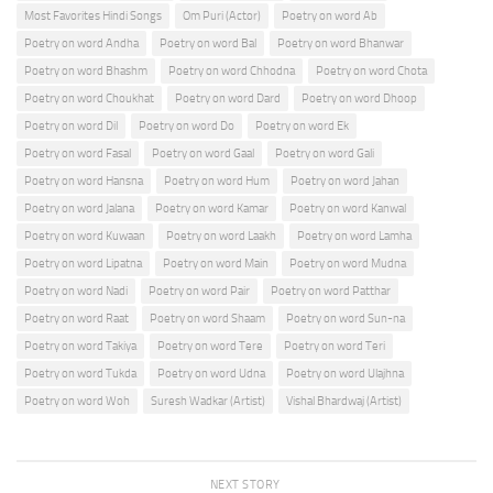
Most Favorites Hindi Songs
Om Puri (Actor)
Poetry on word Ab
Poetry on word Andha
Poetry on word Bal
Poetry on word Bhanwar
Poetry on word Bhashm
Poetry on word Chhodna
Poetry on word Chota
Poetry on word Choukhat
Poetry on word Dard
Poetry on word Dhoop
Poetry on word Dil
Poetry on word Do
Poetry on word Ek
Poetry on word Fasal
Poetry on word Gaal
Poetry on word Gali
Poetry on word Hansna
Poetry on word Hum
Poetry on word Jahan
Poetry on word Jalana
Poetry on word Kamar
Poetry on word Kanwal
Poetry on word Kuwaan
Poetry on word Laakh
Poetry on word Lamha
Poetry on word Lipatna
Poetry on word Main
Poetry on word Mudna
Poetry on word Nadi
Poetry on word Pair
Poetry on word Patthar
Poetry on word Raat
Poetry on word Shaam
Poetry on word Sun-na
Poetry on word Takiya
Poetry on word Tere
Poetry on word Teri
Poetry on word Tukda
Poetry on word Udna
Poetry on word Ulajhna
Poetry on word Woh
Suresh Wadkar (Artist)
Vishal Bhardwaj (Artist)
NEXT STORY