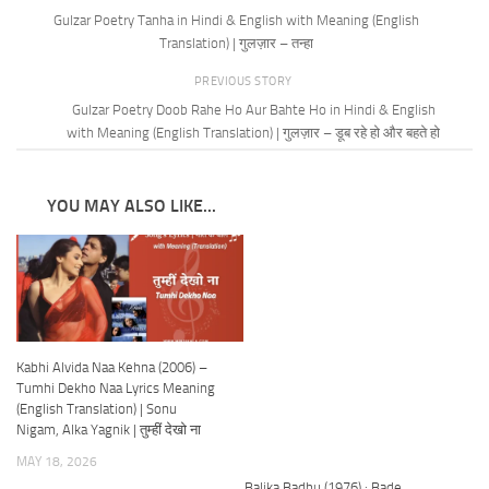
Gulzar Poetry Tanha in Hindi & English with Meaning (English
Translation) | गुलज़ार – तन्हा
PREVIOUS STORY
Gulzar Poetry Doob Rahe Ho Aur Bahte Ho in Hindi & English
with Meaning (English Translation) | गुलज़ार – डूब रहे हो और बहते हो
YOU MAY ALSO LIKE...
Kabhi Alvida Naa Kehna (2006) –
Tumhi Dekho Naa Lyrics Meaning
(English Translation) | Sonu
Nigam, Alka Yagnik | तुम्हीं देखो ना
MAY 18, 2026
Balika Badhu (1976) : Bade