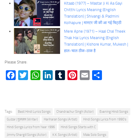
Kitaab (1977) – Mastar Ji Ki Aa Gayi
Chitthi Lyrics Meaning (English
Translation) | Shivangi & Padmini
Kolhapure | मास्टर जी की आ गई चिट्ठी
Mere Apne (1971) – Haal Chal Theek
Thak Hai Lyrics Meaning (English
Translation) | Kishore Kumar, Mukesh |
हाल-चाल ठीक-ठाक है
Please Share:
Facebook
Twitter
WhatsApp
LinkedIn
Tumblr
Pinterest
Email
Share
Tags:
Best Hindi Lyrics Songs
Chandrachur Singh (Actor)
Evening Hindi Songs
Gulzar | गुलज़ार (Writer)
Hariharan Songs (Artist)
Hindi Songs Lyrics from 1990's
Hindi Songs Lyrics from Year 1996
Hindi Songs Starts with C
Jimmy Shergill Songs (Actor)
K.K. Songs (Artist)
Male Solo Songs