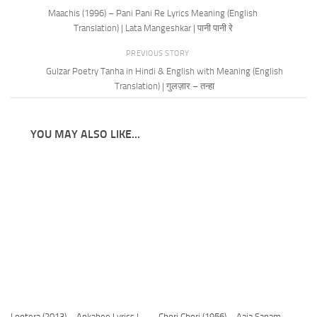
Maachis (1996) – Pani Pani Re Lyrics Meaning (English
Translation) | Lata Mangeshkar | पानी पानी रे
PREVIOUS STORY
Gulzar Poetry Tanha in Hindi & English with Meaning (English
Translation) | गुलज़ार – तन्हा
YOU MAY ALSO LIKE...
Lootera (2013) – Ankahee Lyrics |
Chori Chori (1956) – Aaja Sanam