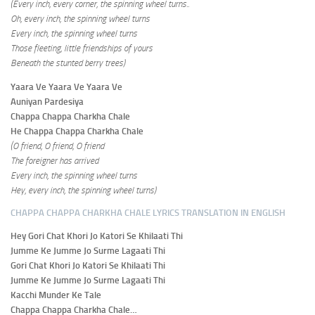
(Every inch, every corner, the spinning wheel turns..
Oh, every inch, the spinning wheel turns
Every inch, the spinning wheel turns
Those fleeting, little friendships of yours
Beneath the stunted berry trees)
Yaara Ve Yaara Ve Yaara Ve
Auniyan Pardesiya
Chappa Chappa Charkha Chale
He Chappa Chappa Charkha Chale
(O friend, O friend, O friend
The foreigner has arrived
Every inch, the spinning wheel turns
Hey, every inch, the spinning wheel turns)
CHAPPA CHAPPA CHARKHA CHALE LYRICS TRANSLATION IN ENGLISH
Hey Gori Chat Khori Jo Katori Se Khilaati Thi
Jumme Ke Jumme Jo Surme Lagaati Thi
Gori Chat Khori Jo Katori Se Khilaati Thi
Jumme Ke Jumme Jo Surme Lagaati Thi
Kacchi Munder Ke Tale
Chappa Chappa Charkha Chale…