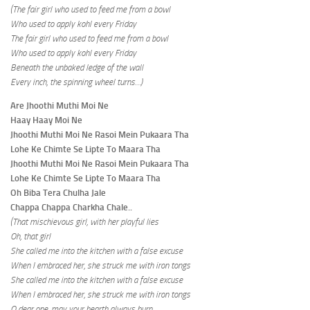
(The fair girl who used to feed me from a bowl
Who used to apply kohl every Friday
The fair girl who used to feed me from a bowl
Who used to apply kohl every Friday
Beneath the unbaked ledge of the wall
Every inch, the spinning wheel turns…)
Are Jhoothi Muthi Moi Ne
Haay Haay Moi Ne
Jhoothi Muthi Moi Ne Rasoi Mein Pukaara Tha
Lohe Ke Chimte Se Lipte To Maara Tha
Jhoothi Muthi Moi Ne Rasoi Mein Pukaara Tha
Lohe Ke Chimte Se Lipte To Maara Tha
Oh Biba Tera Chulha Jale
Chappa Chappa Charkha Chale..
(That mischievous girl, with her playful lies
Oh, that girl
She called me into the kitchen with a false excuse
When I embraced her, she struck me with iron tongs
She called me into the kitchen with a false excuse
When I embraced her, she struck me with iron tongs
O dear one, may your hearth always burn