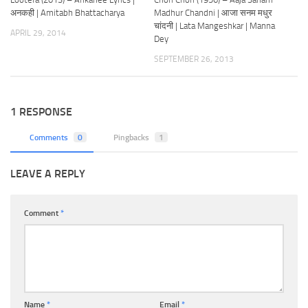
अनकही | Amitabh Bhattacharya
Madhur Chandni | आजा सनम मधुर
चांदनी | Lata Mangeshkar | Manna
APRIL 29, 2014
Dey
SEPTEMBER 26, 2013
1 RESPONSE
Comments
0
Pingbacks
1
LEAVE A REPLY
Comment
*
Name
*
Email
*