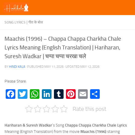
Skip to content
SONG LYRICS | गीत के बोल
Maachis (1996) – Chappa Chappa Charkha Chale
Lyrics Meaning (English Translation) | Hariharan,
Suresh Wadkar | चप्पा चप्पा चरखा चले
BY
HINDI KALA
· PUBLISHED
MAY 11, 2026
· UPDATED
MAY 12, 2026
Please Share:
Facebook
Twitter
WhatsApp
LinkedIn
Tumblr
Pinterest
Email
Share
Rate this post
Hariharan & Suresh Wadkar
‘s Song
Chappa Chappa Charkha Chale
Lyrics
Meaning (English Translation) from the movie
Maachis (1996)
starring