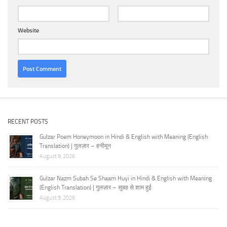
Website
RECENT POSTS
Gulzar Poem Honeymoon in Hindi & English with Meaning (English
Translation) | गुलज़ार – हनीमून
August 9, 2026
Gulzar Nazm Subah Se Shaam Huyi in Hindi & English with Meaning
(English Translation) | गुलज़ार – सुबह से शाम हुई
August 9, 2026