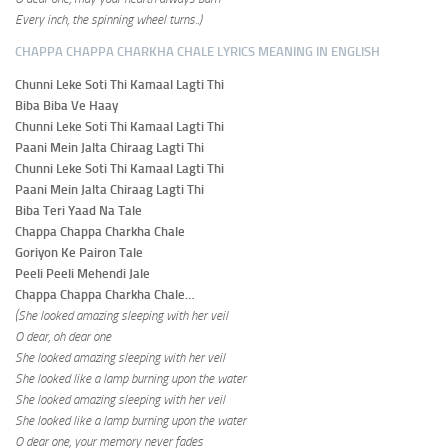
Every inch, the spinning wheel turns..)
CHAPPA CHAPPA CHARKHA CHALE LYRICS MEANING IN ENGLISH
Chunni Leke Soti Thi Kamaal Lagti Thi
Biba Biba Ve Haay
Chunni Leke Soti Thi Kamaal Lagti Thi
Paani Mein Jalta Chiraag Lagti Thi
Chunni Leke Soti Thi Kamaal Lagti Thi
Paani Mein Jalta Chiraag Lagti Thi
Biba Teri Yaad Na Tale
Chappa Chappa Charkha Chale
Goriyon Ke Pairon Tale
Peeli Peeli Mehendi Jale
Chappa Chappa Charkha Chale…
(She looked amazing sleeping with her veil
O dear, oh dear one
She looked amazing sleeping with her veil
She looked like a lamp burning upon the water
She looked amazing sleeping with her veil
She looked like a lamp burning upon the water
O dear one, your memory never fades