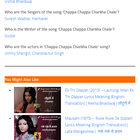
Vishal Bhardwaj
Who are the Singers of the song ‘Chappa Chappa Charkha Chale’?
Suresh Wadkar
,
Hariharan
Who is the Writer of the song ‘Chappa Chappa Charkha Chale’?
Gulzar
Who are the actors in ‘Chappa Chappa Charkha Chale’ song?
Jimmy Sheirgill
,
Chandrachur Singh
You Might Also Like:
Ek Thi Daayan (2013) – Lautungi Main Ek
Thi Daayan Lyrics Meaning (English
Translation) | Rekha Bhardwaj | लौटूंगी मैं
Mausam (1975) – Ruke Ruke Se Qadam
Lyrics Meaning (English Translation) |
Lata Mangeshkar | रुके रुके से क़दम