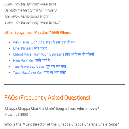
Every inch, the spinning wheel turns
Beneath the feet of the fair maidens
The yellow henna glows bright
Every inch, the spinning wheel turns…)
Other Songs from Maachis (1996) Album:
Aey Hawa Kuch To Bata | ऐ हवा कुछ तो बता
Bhej Kahaar | भेज कहार
Chhod Aaye Hum Woh Galiyaan | छोड़ आये हम वो गलियाँ
Pani Pani Re | पानी पानी रे
Tum Gaye Sab Gaya | तुम गए सब गया
Yaad Naa Aaye Koi | याद ना आये कोई
FAQs (Frequently Asked Questions)
‘Chappa Chappa Charkha Chale’ Song is from which movie?
Maachis (1996)
Who is the Music Director of the ‘Chappa Chappa Charkha Chale’ Song?