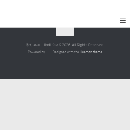
हिन्दी कला | Hindi Kala © 2026. All Rights Reserved.
Powered by
- Designed with the
Hueman theme