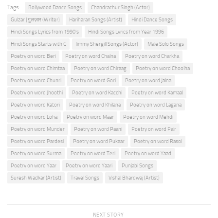
Tags:
Bollywood Dance Songs
Chandrachur Singh (Actor)
Gulzar | गुलज़ार (Writer)
Hariharan Songs (Artist)
Hindi Dance Songs
Hindi Songs Lyrics from 1990's
Hindi Songs Lyrics from Year 1996
Hindi Songs Starts with C
Jimmy Shergill Songs (Actor)
Male Solo Songs
Poetry on word Beri
Poetry on word Chalna
Poetry on word Charkha
Poetry on word Chimtaa
Poetry on word Chiraag
Poetry on word Choolha
Poetry on word Chunri
Poetry on word Gori
Poetry on word Jalna
Poetry on word Jhoothi
Poetry on word Kacchi
Poetry on word Kamaal
Poetry on word Katori
Poetry on word Khilana
Poetry on word Lagana
Poetry on word Loha
Poetry on word Maar
Poetry on word Mehdi
Poetry on word Munder
Poetry on word Paani
Poetry on word Pair
Poetry on word Pardesi
Poetry on word Pukaar
Poetry on word Rasoi
Poetry on word Surma
Poetry on word Teri
Poetry on word Yaad
Poetry on word Yaar
Poetry on word Yaari
Punjabi Songs
Suresh Wadkar (Artist)
Travel Songs
Vishal Bhardwaj (Artist)
NEXT STORY