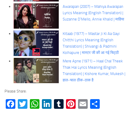
Awarapan (2007) – Mahiya Awarapan
Lyrics Meaning (English Translation) |
Suzanne D’Mello, Annie Khalid | माहिया
Kitaab (1977) – Mastar Ji Ki Aa Gayi
Chitthi Lyrics Meaning (English
Translation) | Shivangi & Padmini
Kolhapure | मास्टर जी की आ गई चिट्ठी
Mere Apne (1971) – Haal Chal Theek
Thak Hai Lyrics Meaning (English
Translation) | Kishore Kumar, Mukesh |
हाल-चाल ठीक-ठाक है
Please Share:
Facebook
Twitter
WhatsApp
LinkedIn
Tumblr
Pinterest
Email
Share