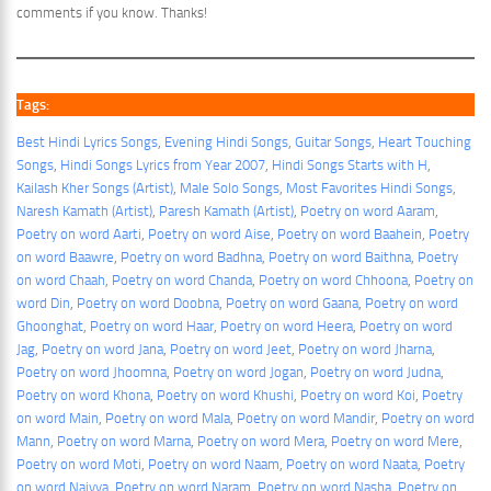
comments if you know. Thanks!
Tags:
Best Hindi Lyrics Songs
, 
Evening Hindi Songs
, 
Guitar Songs
, 
Heart Touching
Songs
, 
Hindi Songs Lyrics from Year 2007
, 
Hindi Songs Starts with H
, 
Kailash Kher Songs (Artist)
, 
Male Solo Songs
, 
Most Favorites Hindi Songs
, 
Naresh Kamath (Artist)
, 
Paresh Kamath (Artist)
, 
Poetry on word Aaram
, 
Poetry on word Aarti
, 
Poetry on word Aise
, 
Poetry on word Baahein
, 
Poetry
on word Baawre
, 
Poetry on word Badhna
, 
Poetry on word Baithna
, 
Poetry
on word Chaah
, 
Poetry on word Chanda
, 
Poetry on word Chhoona
, 
Poetry on
word Din
, 
Poetry on word Doobna
, 
Poetry on word Gaana
, 
Poetry on word
Ghoonghat
, 
Poetry on word Haar
, 
Poetry on word Heera
, 
Poetry on word
Jag
, 
Poetry on word Jana
, 
Poetry on word Jeet
, 
Poetry on word Jharna
, 
Poetry on word Jhoomna
, 
Poetry on word Jogan
, 
Poetry on word Judna
, 
Poetry on word Khona
, 
Poetry on word Khushi
, 
Poetry on word Koi
, 
Poetry
on word Main
, 
Poetry on word Mala
, 
Poetry on word Mandir
, 
Poetry on word
Mann
, 
Poetry on word Marna
, 
Poetry on word Mera
, 
Poetry on word Mere
, 
Poetry on word Moti
, 
Poetry on word Naam
, 
Poetry on word Naata
, 
Poetry
on word Naiyya
, 
Poetry on word Naram
, 
Poetry on word Nasha
, 
Poetry on