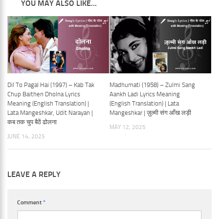
YOU MAY ALSO LIKE...
Dil To Pagal Hai (1997) – Kab Tak
Madhumati (1958) – Zulmi Sang
Chup Baithen Dholna Lyrics
Aankh Ladi Lyrics Meaning
Meaning (English Translation) |
(English Translation) | Lata
Lata Mangeshkar, Udit Narayan |
Mangeshkar | ज़ुल्मी संग आँख लड़ी
कब तक चुप बैठें ढोलना
MAY 12, 2025
JUNE 14, 2025
LEAVE A REPLY
Comment
*