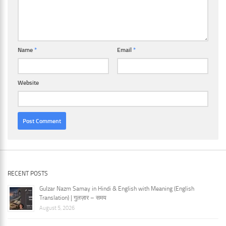
Name
*
Email
*
Website
RECENT POSTS
Gulzar Nazm Samay in Hindi & English with Meaning (English
Translation) | गुलज़ार – समय
August 5, 2026