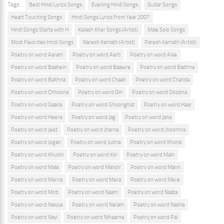
Tags:
Best Hindi Lyrics Songs
Evening Hindi Songs
Guitar Songs
Heart Touching Songs
Hindi Songs Lyrics from Year 2007
Hindi Songs Starts with H
Kailash Kher Songs (Artist)
Male Solo Songs
Most Favorites Hindi Songs
Naresh Kamath (Artist)
Paresh Kamath (Artist)
Poetry on word Aaram
Poetry on word Aarti
Poetry on word Aise
Poetry on word Baahein
Poetry on word Baawre
Poetry on word Badhna
Poetry on word Baithna
Poetry on word Chaah
Poetry on word Chanda
Poetry on word Chhoona
Poetry on word Din
Poetry on word Doobna
Poetry on word Gaana
Poetry on word Ghoonghat
Poetry on word Haar
Poetry on word Heera
Poetry on word Jag
Poetry on word Jana
Poetry on word Jeet
Poetry on word Jharna
Poetry on word Jhoomna
Poetry on word Jogan
Poetry on word Judna
Poetry on word Khona
Poetry on word Khushi
Poetry on word Koi
Poetry on word Main
Poetry on word Mala
Poetry on word Mandir
Poetry on word Mann
Poetry on word Marna
Poetry on word Mera
Poetry on word Mere
Poetry on word Moti
Poetry on word Naam
Poetry on word Naata
Poetry on word Naiyya
Poetry on word Naram
Poetry on word Nasha
Poetry on word Nayi
Poetry on word Nihaarna
Poetry on word Pal