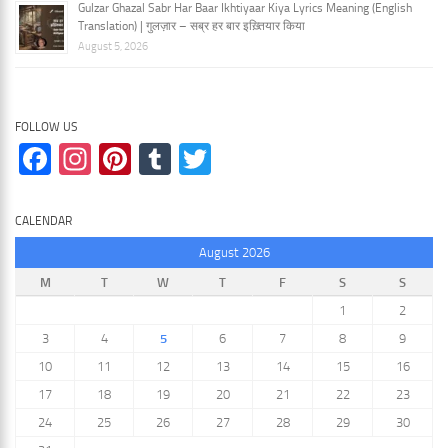
Gulzar Ghazal Sabr Har Baar Ikhtiyaar Kiya Lyrics Meaning (English
Translation) | गुलज़ार – सब्र हर बार इख़्तियार किया
August 5, 2026
FOLLOW US
Facebook
Instagram
Pinterest
Tumblr
Twitter
CALENDAR
August 2026
M
T
W
T
F
S
S
1
2
3
4
5
6
7
8
9
10
11
12
13
14
15
16
17
18
19
20
21
22
23
24
25
26
27
28
29
30