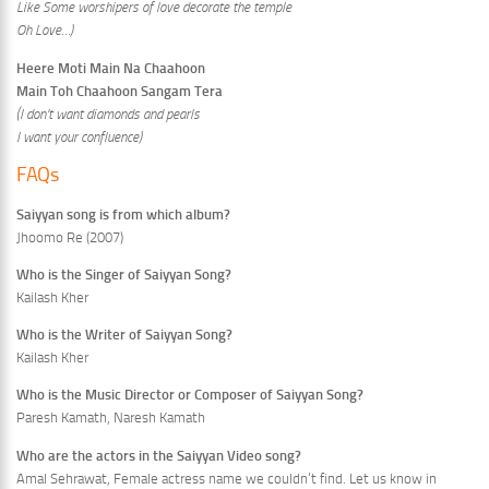
Like Some worshipers of love decorate the temple
Oh Love…)
Heere Moti Main Na Chaahoon
Main Toh Chaahoon Sangam Tera
(I don’t want diamonds and pearls
I want your confluence)
FAQs
Saiyyan song is from which album?
Jhoomo Re (2007)
Who is the Singer of Saiyyan Song?
Kailash Kher
Who is the Writer of Saiyyan Song?
Kailash Kher
Who is the Music Director or Composer of Saiyyan Song?
Paresh Kamath, Naresh Kamath
Who are the actors in the Saiyyan Video song?
Amal Sehrawat, Female actress name we couldn’t find. Let us know in