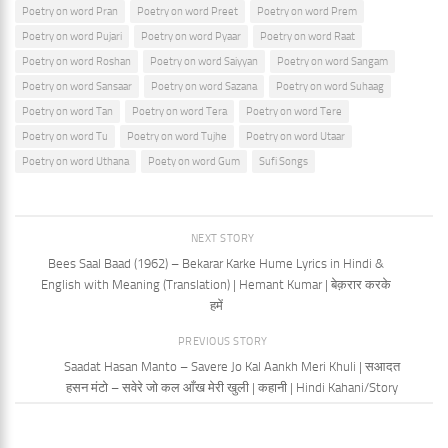
Poetry on word Pran
Poetry on word Preet
Poetry on word Prem
Poetry on word Pujari
Poetry on word Pyaar
Poetry on word Raat
Poetry on word Roshan
Poetry on word Saiyyan
Poetry on word Sangam
Poetry on word Sansaar
Poetry on word Sazana
Poetry on word Suhaag
Poetry on word Tan
Poetry on word Tera
Poetry on word Tere
Poetry on word Tu
Poetry on word Tujhe
Poetry on word Utaar
Poetry on word Uthana
Poety on word Gum
Sufi Songs
NEXT STORY
Bees Saal Baad (1962) – Bekarar Karke Hume Lyrics in Hindi &
English with Meaning (Translation) | Hemant Kumar | बेक़रार करके
हमें
PREVIOUS STORY
Saadat Hasan Manto – Savere Jo Kal Aankh Meri Khuli | सआदत
हसन मंटो – सवेरे जो कल आँख मेरी खुली | कहानी | Hindi Kahani/Story