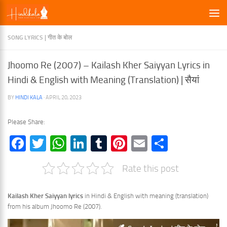
×
Skip to content
SONG LYRICS | गीत के बोल
Jhoomo Re (2007) – Kailash Kher Saiyyan Lyrics in
Hindi & English with Meaning (Translation) | सैयां
BY
HINDI KALA
·
APRIL 20, 2023
Please Share:
Facebook
Twitter
WhatsApp
LinkedIn
Tumblr
Pinterest
Email
Share
Rate this post
Kailash Kher Saiyyan lyrics
in Hindi & English with meaning (translation)
from his album Jhoomo Re (2007).