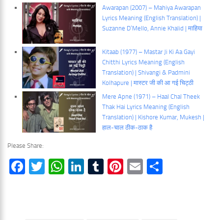
Awarapan (2007) – Mahiya Awarapan
Lyrics Meaning (English Translation) |
Suzanne D’Mello, Annie Khalid | माहिया
Kitaab (1977) – Mastar Ji Ki Aa Gayi
Chitthi Lyrics Meaning (English
Translation) | Shivangi & Padmini
Kolhapure | मास्टर जी की आ गई चिट्ठी
Mere Apne (1971) – Haal Chal Theek
Thak Hai Lyrics Meaning (English
Translation) | Kishore Kumar, Mukesh |
हाल-चाल ठीक-ठाक है
Please Share:
Facebook
Twitter
WhatsApp
LinkedIn
Tumblr
Pinterest
Email
Share