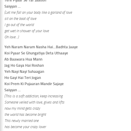
Tere Pyaar Se Tar Jaaoon
Saiyyan …
(Let me fall on your body like a garland of love
sit on the boat of love
I go out of the world
get wet in shower of your love
Oh love…)
Yeh Naram Naram Nasha Hai…Badhta Jaaye
Koi Pyaar Se Ghungatiya Deta Uthaaye
Ab Baawara Hua Mann
Jag Ho Gaya Hai Roshan
Yeh Nayi Nayi Suhaagan
Ho Gayi Hai Teri Jogan
Koi Prem Ki Pujaaran Mandir Sajaye
Saiyyan …
(This is a soft addiction, keep increasing
Someone veiled with love, gives and lifts
now my mind gets crazy
the world has become bright
This newly married one
has become your crazy lover