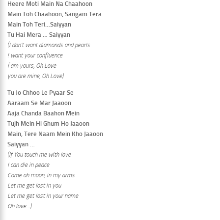
Heere Moti Main Na Chaahoon
Main Toh Chaahoon, Sangam Tera
Main Toh Teri…Saiyyan
Tu Hai Mera … Saiyyan
(I don’t want diamonds and pearls
! want your confluence
Í am yours, Oh Love
you are mine, Oh Love)
Tu Jo Chhoo Le Pyaar Se
Aaraam Se Mar Jaaoon
Aaja Chanda Baahon Mein
Tujh Mein Hi Ghum Ho Jaaoon
Main, Tere Naam Mein Kho Jaaoon
Saiyyan …
(If You touch me with love
I can die in peace
Come oh moon, in my arms
Let me get lost in you
Let me get lost in your name
Oh love…)