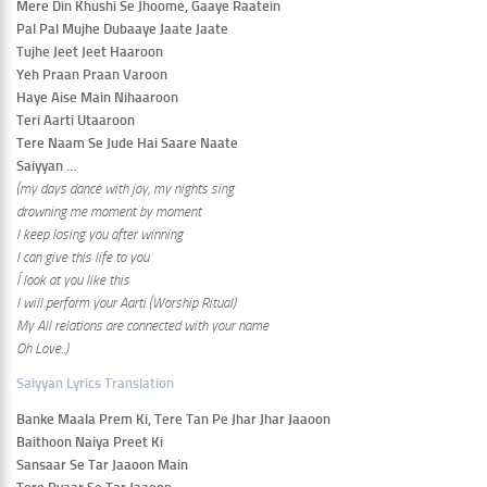
Mere Din Khushi Se Jhoome, Gaaye Raatein
Pal Pal Mujhe Dubaaye Jaate Jaate
Tujhe Jeet Jeet Haaroon
Yeh Praan Praan Varoon
Haye Aise Main Nihaaroon
Teri Aarti Utaaroon
Tere Naam Se Jude Hai Saare Naate
Saiyyan …
(my days dance with joy, my nights sing
drowning me moment by moment
I keep losing you after winning
I can give this life to you
Í
look at you like this
I will perform your Aarti (Worship Ritual)
My All relations are connected with your name
Oh Love..)
Saiyyan Lyrics Translation
Banke Maala Prem Ki, Tere Tan Pe Jhar Jhar Jaaoon
Baithoon Naiya Preet Ki
Sansaar Se Tar Jaaoon Main