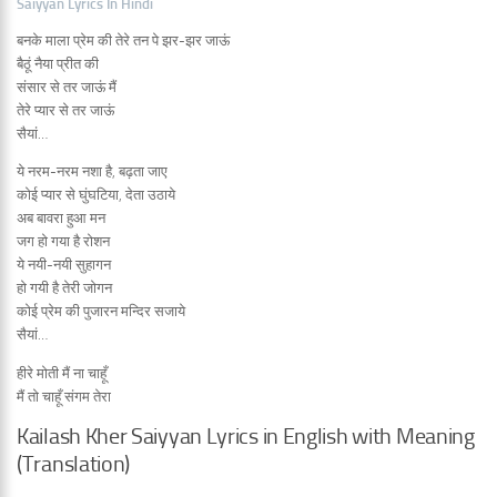
Saiyyan Lyrics In Hindi
बनके माला प्रेम की तेरे तन पे झर-झर जाऊं
बैठूं नैया प्रीत की
संसार से तर जाऊं मैं
तेरे प्यार से तर जाऊं
सैयां…
ये नरम-नरम नशा है, बढ़ता जाए
कोई प्यार से घुंघटिया, देता उठाये
अब बावरा हुआ मन
जग हो गया है रोशन
ये नयी-नयी सुहागन
हो गयी है तेरी जोगन
कोई प्रेम की पुजारन मन्दिर सजाये
सैयां…
हीरे मोती मैं ना चाहूँ
मैं तो चाहूँ संगम तेरा
Kailash Kher Saiyyan Lyrics in English with Meaning
(Translation)