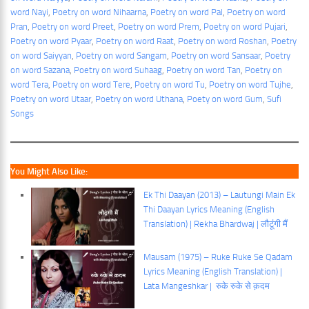
word Nayi
, 
Poetry on word Nihaarna
, 
Poetry on word Pal
, 
Poetry on word
Pran
, 
Poetry on word Preet
, 
Poetry on word Prem
, 
Poetry on word Pujari
, 
Poetry on word Pyaar
, 
Poetry on word Raat
, 
Poetry on word Roshan
, 
Poetry
on word Saiyyan
, 
Poetry on word Sangam
, 
Poetry on word Sansaar
, 
Poetry
on word Sazana
, 
Poetry on word Suhaag
, 
Poetry on word Tan
, 
Poetry on
word Tera
, 
Poetry on word Tere
, 
Poetry on word Tu
, 
Poetry on word Tujhe
, 
Poetry on word Utaar
, 
Poetry on word Uthana
, 
Poety on word Gum
, 
Sufi
Songs
You Might Also Like:
Ek Thi Daayan (2013) – Lautungi Main Ek
Thi Daayan Lyrics Meaning (English
Translation) | Rekha Bhardwaj | लौटूंगी मैं
Mausam (1975) – Ruke Ruke Se Qadam
Lyrics Meaning (English Translation) |
Lata Mangeshkar | रुके रुके से क़दम