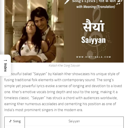
→
Index
Kailash Kher Song Saiyyan
The soulful ballad “Saiyyan” by Kailash Kher showcases his unique style of
fusing traditional folk elements with contemporary sound. The song’s
simple yet powerful lyrics evoke a sense of longing and devotion to a loved
one. Kher’s emotive vocals bring depth and soul to the song, making it a
timeless classic. “Saiyyan” has struck a chord with audiences worldwide,
earning Kher numerous accolades and cementing his position as one of
India’s most prominent singers in the modern era.
🎵
Song
Saiyyan