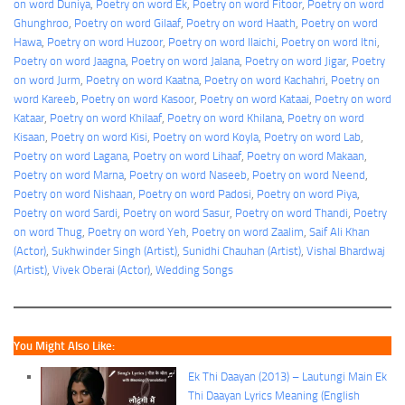
on word Duniya
, 
Poetry on word Ek
, 
Poetry on word Fitoor
, 
Poetry on word
Ghunghroo
, 
Poetry on word Gilaaf
, 
Poetry on word Haath
, 
Poetry on word
Hawa
, 
Poetry on word Huzoor
, 
Poetry on word Ilaichi
, 
Poetry on word Itni
, 
Poetry on word Jaagna
, 
Poetry on word Jalana
, 
Poetry on word Jigar
, 
Poetry
on word Jurm
, 
Poetry on word Kaatna
, 
Poetry on word Kachahri
, 
Poetry on
word Kareeb
, 
Poetry on word Kasoor
, 
Poetry on word Kataai
, 
Poetry on word
Kataar
, 
Poetry on word Khilaaf
, 
Poetry on word Khilana
, 
Poetry on word
Kisaan
, 
Poetry on word Kisi
, 
Poetry on word Koyla
, 
Poetry on word Lab
, 
Poetry on word Lagana
, 
Poetry on word Lihaaf
, 
Poetry on word Makaan
, 
Poetry on word Marna
, 
Poetry on word Naseeb
, 
Poetry on word Neend
, 
Poetry on word Nishaan
, 
Poetry on word Padosi
, 
Poetry on word Piya
, 
Poetry on word Sardi
, 
Poetry on word Sasur
, 
Poetry on word Thandi
, 
Poetry
on word Thug
, 
Poetry on word Yeh
, 
Poetry on word Zaalim
, 
Saif Ali Khan
(Actor)
, 
Sukhwinder Singh (Artist)
, 
Sunidhi Chauhan (Artist)
, 
Vishal Bhardwaj
(Artist)
, 
Vivek Oberai (Actor)
, 
Wedding Songs
You Might Also Like:
Ek Thi Daayan (2013) – Lautungi Main Ek
Thi Daayan Lyrics Meaning (English