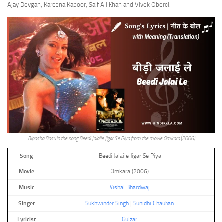
Ajay Devgan, Kareena Kapoor, Saif Ali Khan and Vivek Oberoi.
Bipasha Basu in the song Beedi Jalaile Jigar Se Piya from the movie Omkara (2006)
Song
Beedi Jalaile Jigar Se Piya
Movie
Omkara (2006)
Music
Vishal Bhardwaj
Singer
Sukhwinder Singh
|
Sunidhi Chauhan
Lyricist
Gulzar