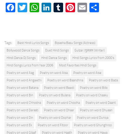
Facebook
Twitter
WhatsApp
LinkedIn
Tumblr
Pinterest
Email
Share
Tags:
Best Hindi Lyrics Songs
Bipasha Basu Songs (Actress)
Bollywood Dance Songs
Duet Hindi Songs
Gulzar | गुलज़ार (Writer)
Hindi Dance DJ Songs
Hindi Dance Songs
Hindi Songs Lyrics from 2000's
Hindi Songs Lyrics from Year 2006
Most Favorites Hindi Songs
Poetry on word Aag
Poetry on word Aisa
Poetry on word Aise
Poetry on word Angeethi
Poetry on word Baandhna
Poetry on word Bada
Poetry on word Batana
Poetry on word Beedi
Poetry on word Billo
Poetry on word Bin
Poetry on word Bulana
Poetry on word Chaaku
Poetry on word Chhodna
Poetry on word Choolha
Poetry on word Daant
Poetry on word Daraati
Poetry on word Dhaar
Poetry on word Dhuaan
Poetry on word Din
Poetry on word Dophar
Poetry on word Duniya
Poetry on word Ek
Poetry on word Fitoor
Poetry on word Ghunghroo
Poetry on word Gilaaf
Poetry on word Haath
Poetry on word Hawa