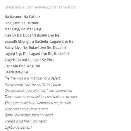
Beedi Jalaile Jigar Se Piya Lyrics Translation
Na Kasoor, Na Fatoor
Bina Jurm Ke Huzoor
Mar Gayi, Ho Mar Gayi
Aise Ek Din Dupahri Bulayi Liyo Re
Baandh Ghunghru Kachehri Lagayi Liyo Re
Bulayi Liyo Re, Bulayi Liyo Re, Dupahri
Lagayi Liyo Re, Lagayi Liyo Re, Kachehri
Angethi Jalayi Le, Jigar Se Piya
Jigar Ma Badi Aag Hai
Beedi Jalayi Le…
(Neither was it a mistake nor a defect
For no crime, Your Honor, I’m in trouble
One afternoon, just like that, I was summoned
They made me wear anklets and took me to court
Țhey summoned me, summoned me, at noon
They held a court, held a court
Ignite your brazier from my heart
There’s a big fire in my heart
Light a cigarette…)