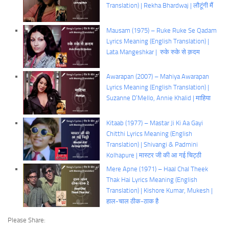
Translation) | Rekha Bhardwaj | लौटूंगी मैं
Mausam (1975) – Ruke Ruke Se Qadam
Lyrics Meaning (English Translation) |
Lata Mangeshkar | रुके रुके से क़दम
Awarapan (2007) – Mahiya Awarapan
Lyrics Meaning (English Translation) |
Suzanne D’Mello, Annie Khalid | माहिया
Kitaab (1977) – Mastar Ji Ki Aa Gayi
Chitthi Lyrics Meaning (English
Translation) | Shivangi & Padmini
Kolhapure | मास्टर जी की आ गई चिट्ठी
Mere Apne (1971) – Haal Chal Theek
Thak Hai Lyrics Meaning (English
Translation) | Kishore Kumar, Mukesh |
हाल-चाल ठीक-ठाक है
Please Share: