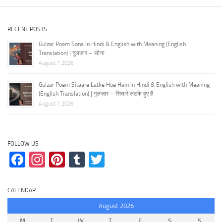
RECENT POSTS
Gulzar Poem Sona in Hindi & English with Meaning (English
Translation) | गुलज़ार – सोना
August 7, 2026
Gulzar Poem Sitaare Latke Hue Hain in Hindi & English with Meaning
(English Translation) | गुलज़ार – सितारे लटके हुए हैं
August 7, 2026
FOLLOW US
Facebook
Instagram
Pinterest
Tumblr
Twitter
CALENDAR
August 2026
M
T
W
T
F
S
S