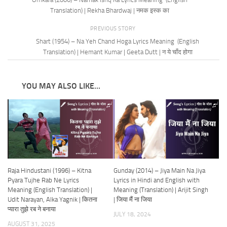
Translation) | Rekha Bhardwaj | नमक इस्क का
PREVIOUS STORY
Shart (1954) – Na Yeh Chand Hoga Lyrics Meaning (English
Translation) | Hemant Kumar | Geeta Dutt | न ये चाँद होगा
YOU MAY ALSO LIKE...
Raja Hindustani (1996) – Kitna
Gunday (2014) – Jiya Main Na Jiya
Pyara Tujhe Rab Ne Lyrics
Lyrics in Hindi and English with
Meaning (English Translation) |
Meaning (Translation) | Arijit Singh
Udit Narayan, Alka Yagnik | कितना
| जिया मैं ना जिया
प्यारा तुझे रब ने बनाया
JULY 18, 2024
AUGUST 31, 2025