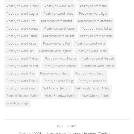
Poetry on word Huzoor
Poetry on word Ilaichi
Poetry on word Itni
Poetry on word Jaagna
Poetry on word Jalana
Poetry on word Jigar
Poetry on word Jurm
Poetry on word Kaatna
Poetry on word Kachahri
Poetry on word Kareeb
Poetry on word Kasoor
Poetry on word Kataai
Poetry on word Kataar
Poetry on word Khilaaf
Poetry on word Khilana
Poetry on word Kisaan
Poetry on word Kisi
Poetry on word Koyla
Poetry on word Lab
Poetry on word Lagana
Poetry on word Lihaaf
Poetry on word Makaan
Poetry on word Marna
Poetry on word Naseeb
Poetry on word Neend
Poetry on word Nishaan
Poetry on word Padosi
Poetry on word Piya
Poetry on word Sardi
Poetry on word Sasur
Poetry on word Thandi
Poetry on word Thug
Poetry on word Yeh
Poetry on word Zaalim
Saif Ali Khan (Actor)
Sukhwinder Singh (Artist)
Sunidhi Chauhan (Artist)
Vishal Bhardwaj (Artist)
Vivek Oberai (Actor)
Wedding Songs
NEXT STORY
Omkara (2006) – Namak Ishq Ka Lyrics Meaning (English