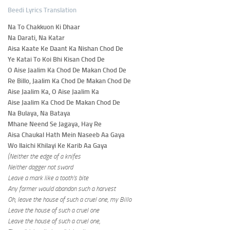
Beedi Lyrics Translation
Na To Chakkuon Ki Dhaar
Na Darati, Na Katar
Aisa Kaate Ke Daant Ka Nishan Chod De
Ye Katai To Koi Bhi Kisan Chod De
O Aise Jaalim Ka Chod De Makan Chod De
Re Billo, Jaalim Ka Chod De Makan Chod De
Aise Jaalim Ka, O Aise Jaalim Ka
Aise Jaalim Ka Chod De Makan Chod De
Na Bulaya, Na Bataya
Mhane Neend Se Jagaya, Hay Re
Aisa Chaukal Hath Mein Naseeb Aa Gaya
Wo Ilaichi Khilayi Ke Karib Aa Gaya
(Neither the edge of a knifes
Neither dagger not sword
Leave a mark like a tooth’s bite
Any farmer would abandon such a harvest
Oh, leave the house of such a cruel one, my Billo
Leave the house of such a cruel one
Leave the house of such a cruel one,