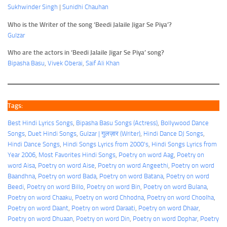
Sukhwinder Singh
|
Sunidhi Chauhan
Who is the Writer of the song ‘Beedi Jalaile Jigar Se Piya’?
Gulzar
Who are the actors in ‘Beedi Jalaile Jigar Se Piya’ song?
Bipasha Basu
,
Vivek Oberai
,
Saif Ali Khan
Tags:
Best Hindi Lyrics Songs
, 
Bipasha Basu Songs (Actress)
, 
Bollywood Dance
Songs
, 
Duet Hindi Songs
, 
Gulzar | गुलज़ार (Writer)
, 
Hindi Dance DJ Songs
, 
Hindi Dance Songs
, 
Hindi Songs Lyrics from 2000's
, 
Hindi Songs Lyrics from
Year 2006
, 
Most Favorites Hindi Songs
, 
Poetry on word Aag
, 
Poetry on
word Aisa
, 
Poetry on word Aise
, 
Poetry on word Angeethi
, 
Poetry on word
Baandhna
, 
Poetry on word Bada
, 
Poetry on word Batana
, 
Poetry on word
Beedi
, 
Poetry on word Billo
, 
Poetry on word Bin
, 
Poetry on word Bulana
, 
Poetry on word Chaaku
, 
Poetry on word Chhodna
, 
Poetry on word Choolha
, 
Poetry on word Daant
, 
Poetry on word Daraati
, 
Poetry on word Dhaar
, 
Poetry on word Dhuaan
, 
Poetry on word Din
, 
Poetry on word Dophar
, 
Poetry