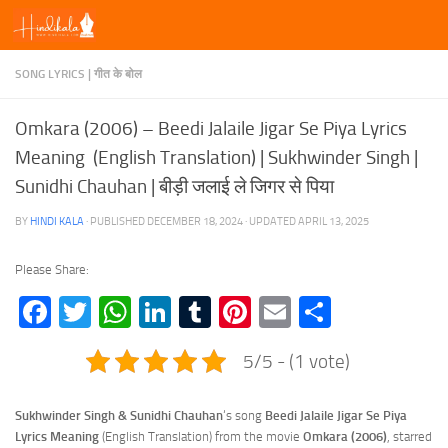
Skip to content
SONG LYRICS | गीत के बोल
Omkara (2006) – Beedi Jalaile Jigar Se Piya Lyrics
Meaning (English Translation) | Sukhwinder Singh |
Sunidhi Chauhan | बीड़ी जलाई ले जिगर से पिया
BY
HINDI KALA
· PUBLISHED
DECEMBER 18, 2024
· UPDATED
APRIL 13, 2025
Please Share:
Facebook
Twitter
WhatsApp
LinkedIn
Tumblr
Pinterest
Email
Share
5/5 - (1 vote)
Sukhwinder Singh & Sunidhi Chauhan
‘s song
Beedi Jalaile Jigar Se Piya
Lyrics
Meaning
(English Translation) from the movie
Omkara (2006)
, starred