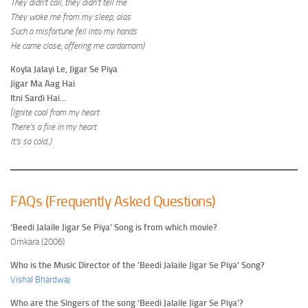
They didn’t call, they didn’t tell me
They woke me from my sleep, alas
Such a misfortune fell into my hands
He came close, offering me cardamom)
Koyla Jalayi Le, Jigar Se Piya
Jigar Ma Aag Hai
Itni Sardi Hai…
(Ignite coal from my heart
There’s a fire in my heart
It’s so cold..)
FAQs (Frequently Asked Questions)
‘Beedi Jalaile Jigar Se Piya’ Song is from which movie?
Omkara (2006)
Who is the Music Director of the ‘Beedi Jalaile Jigar Se Piya’ Song?
Vishal Bhardwaj
Who are the Singers of the song ‘Beedi Jalaile Jigar Se Piya’?