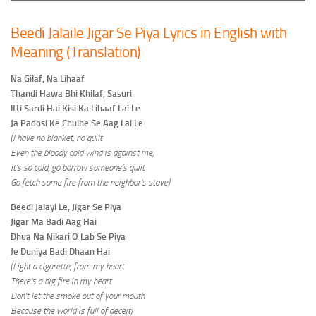
Beedi Jalaile Jigar Se Piya Lyrics in English with
Meaning (Translation)
Na Gilaf, Na Lihaaf
Thandi Hawa Bhi Khilaf, Sasuri
Itti Sardi Hai Kisi Ka Lihaaf Lai Le
Ja Padosi Ke Chulhe Se Aag Lai Le
(I have no blanket, no quilt
Even the bloody cold wind is against me,
It’s so cold, go borrow someone’s quilt
Go fetch some fire from the neighbor’s stove)
Beedi Jalayi Le, Jigar Se Piya
Jigar Ma Badi Aag Hai
Dhua Na Nikari O Lab Se Piya
Je Duniya Badi Dhaan Hai
(Light a cigarette, from my heart
There’s a big fire in my heart
Don’t let the smoke out of your mouth
Because the world is full of deceit)