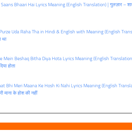
aans Bhaari Hai Lyrics Meaning (English Translation) | गुलज़ार – शा
urze Uda Raha Tha in Hindi & English with Meaning (English Trans
हा था
 Mein Beshaq Bitha Diya Hota Lyrics Meaning (English Translation)
 दिया होता
aat Bhi Meri Maana Ke Hosh Ki Nahi Lyrics Meaning (English Transla
ी माना के होश की नहीं