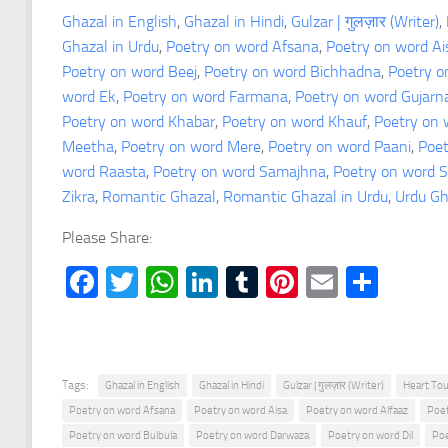
Ghazal in English
, 
Ghazal in Hindi
, 
Gulzar | गुलज़ार (Writer)
, 
Ghazal in Urdu
, 
Poetry on word Afsana
, 
Poetry on word Ai
Poetry on word Beej
, 
Poetry on word Bichhadna
, 
Poetry o
word Ek
, 
Poetry on word Farmana
, 
Poetry on word Gujarn
Poetry on word Khabar
, 
Poetry on word Khauf
, 
Poetry on 
Meetha
, 
Poetry on word Mere
, 
Poetry on word Paani
, 
Poet
word Raasta
, 
Poetry on word Samajhna
, 
Poetry on word 
Zikra
, 
Romantic Ghazal
, 
Romantic Ghazal in Urdu
, 
Urdu Gh
Please Share:
Facebook
Twitter
WhatsApp
LinkedIn
Tumblr
Pinterest
Email
Shar
Tags:
Ghazal in English
Ghazal in Hindi
Gulzar | गुलज़ार (Writer)
Heart Tou
Poetry on word Afsana
Poetry on word Aisa
Poetry on word Alfaaz
Poet
Poetry on word Bulbula
Poetry on word Darwaza
Poetry on word Dil
Poe