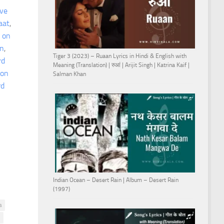
ve
aat
, 
 on
an
, 
Tiger 3 (2023) – Ruaan Lyrics in Hindi & English with
rd
Meaning (Translation) | रुआं | Arijit Singh | Katrina Kaif |
 on
Salman Khan
rd
Indian Ocean – Desert Rain | Album – Desert Rain
(1997)
a