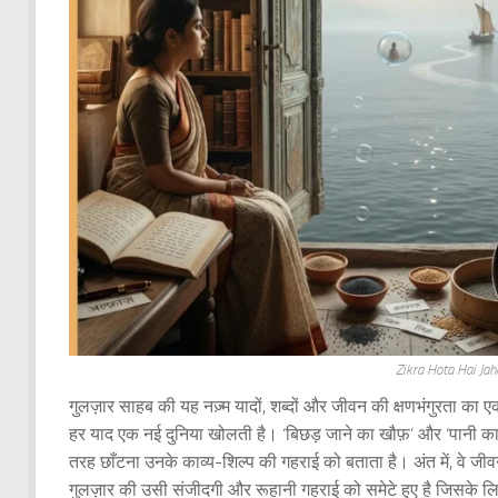
Zikra Hota Hai Ja
गुलज़ार साहब की यह नज़्म यादों, शब्दों और जीवन की क्षणभंगुरता का 
हर याद एक नई दुनिया खोलती है। ‘बिछड़ जाने का खौफ़’ और ‘पानी का बुलब
तरह छाँटना उनके काव्य-शिल्प की गहराई को बताता है। अंत में, वे ज
गुलज़ार की उसी संजीदगी और रूहानी गहराई को समेटे हुए है जिसके लि