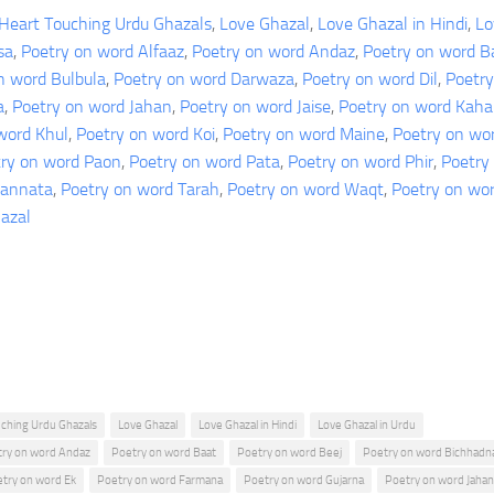
Heart Touching Urdu Ghazals
, 
Love Ghazal
, 
Love Ghazal in Hindi
, 
Lo
sa
, 
Poetry on word Alfaaz
, 
Poetry on word Andaz
, 
Poetry on word B
n word Bulbula
, 
Poetry on word Darwaza
, 
Poetry on word Dil
, 
Poetry
a
, 
Poetry on word Jahan
, 
Poetry on word Jaise
, 
Poetry on word Kah
word Khul
, 
Poetry on word Koi
, 
Poetry on word Maine
, 
Poetry on wo
ry on word Paon
, 
Poetry on word Pata
, 
Poetry on word Phir
, 
Poetry
Sannata
, 
Poetry on word Tarah
, 
Poetry on word Waqt
, 
Poetry on wo
azal
e
ching Urdu Ghazals
Love Ghazal
Love Ghazal in Hindi
Love Ghazal in Urdu
ry on word Andaz
Poetry on word Baat
Poetry on word Beej
Poetry on word Bichhadn
try on word Ek
Poetry on word Farmana
Poetry on word Gujarna
Poetry on word Jahan