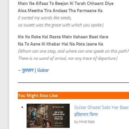
Main Ne Alfaaz To Beejon Ki Tarah Chhaant Diye
Aisa Meetha Tira Andaaz Tha Farmaane Ka
(I sorted my words like seeds,
so sweet was the grace with which you spoke.)
Kis Ko Roke Koi Raste Mein Kahaan Baat Kare
Na To Aane Ki Khabar Hai Na Pata Jaane Ka
(Whom can one stop, and where can one speak on this path?
There is no word of arrival, nor any trace of departure.)
~ गुलज़ार | Gulzar
You Might Also Like:
Gulzar Ghazal Sabr Har Baar I
इख़्तियार किया
by Hindi Kala