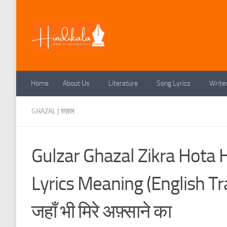
Skip to content
Home
About Us
Literature
Song Lyrics
Write
GHAZAL | ग़ज़ल
Gulzar Ghazal Zikra Hota 
Lyrics Meaning (English Trans
जहाँ भी मिरे अफ़्साने का