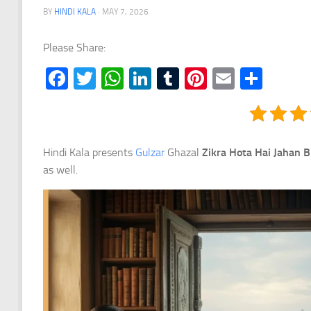
BY
HINDI KALA
·
MAY 7, 2026
Please Share:
Facebook
Twitter
WhatsApp
LinkedIn
Tumblr
Pinterest
Email
Shar
Hindi Kala presents
Gulzar
Ghazal
Zikra Hota Hai Jahan 
as well.