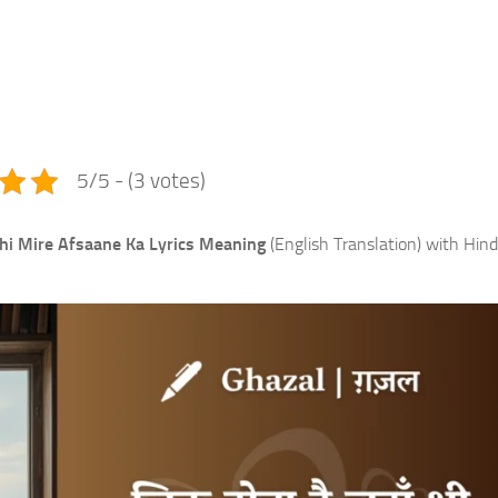
e
5/5 - (3 votes)
Bhi Mire Afsaane Ka Lyrics Meaning
(English Translation) with Hindi