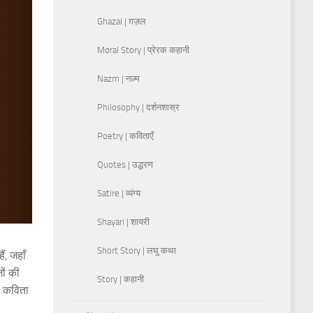
Ghazal | ग़ज़ल
Moral Story | प्रेरक कहानी
Nazm | नज़्म
Philosophy | दर्शनशास्र
Poetry | कविताएँ
Quotes | उद्धरण
Satire | व्यंग्य
Shayari | शायरी
Short Story | लघु कथा
ं, जहाँ
ों की
Story | कहानी
ह कविता