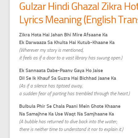
Gulzar Hindi Ghazal Zikra Ho
Lyrics Meaning (English Tran
Zikra Hota Hai Jahan Bhi Mire Afsaane Ka
Ek Darwaaza Sa Khulta Hai Kutub-Khaane Ka
(Wherever my story is mentioned,
it feels as if a door to a vast library has swung open.)
Ek Sannaata Dabe-Paanv Gaya Ho Jaise
Dil Se Ik Khauf Sa Guzra Hai Bichhad Jaane Ka
(As if a silence has tiptoed away,
a sudden fear of parting has trembled through the heart.)
Bulbula Phir Se Chala Paani Mein Ghote Khaane
Na Samajhne Ka Use Waqt Na Samjhaane Ka
(A bubble has returned to dive back into the water;
there is neither time to understand it nor to explain it.)