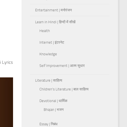
Entertainment | मनोरंजन
Learn in Hindi | हिन्दी में सीखें
Health
Internet | इंटरनेट
Knowledge
 Lyrics
Self Improvement | आत्म सुधार
Literature | साहित्य
Children's Literature | बाल साहित्य
Devotional | धार्मिक
Bhajan | भजन
Essay | निबंध