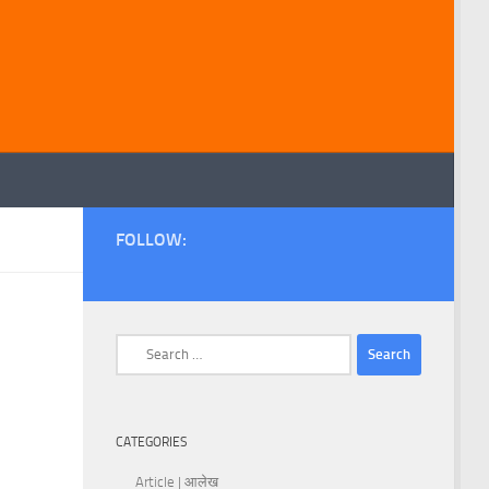
FOLLOW:
Search
for:
CATEGORIES
Article | आलेख