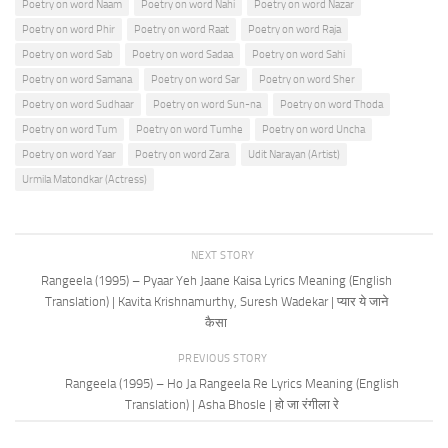
Poetry on word Naam
Poetry on word Nahi
Poetry on word Nazar
Poetry on word Phir
Poetry on word Raat
Poetry on word Raja
Poetry on word Sab
Poetry on word Sadaa
Poetry on word Sahi
Poetry on word Samana
Poetry on word Sar
Poetry on word Sher
Poetry on word Sudhaar
Poetry on word Sun-na
Poetry on word Thoda
Poetry on word Tum
Poetry on word Tumhe
Poetry on word Uncha
Poetry on word Yaar
Poetry on word Zara
Udit Narayan (Artist)
Urmila Matondkar (Actress)
NEXT STORY
Rangeela (1995) – Pyaar Yeh Jaane Kaisa Lyrics Meaning (English
Translation) | Kavita Krishnamurthy, Suresh Wadekar | प्यार ये जाने
कैसा
PREVIOUS STORY
Rangeela (1995) – Ho Ja Rangeela Re Lyrics Meaning (English
Translation) | Asha Bhosle | हो जा रंगीला रे