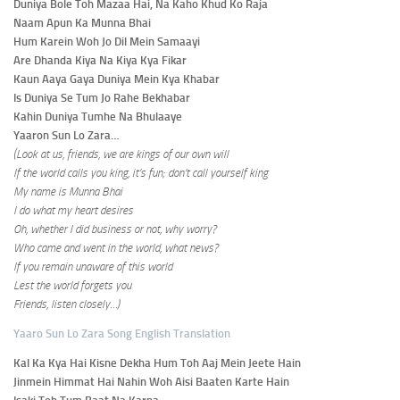
Duniya Bole Toh Mazaa Hai, Na Kaho Khud Ko Raja
Naam Apun Ka Munna Bhai
Hum Karein Woh Jo Dil Mein Samaayi
Are Dhanda Kiya Na Kiya Kya Fikar
Kaun Aaya Gaya Duniya Mein Kya Khabar
Is Duniya Se Tum Jo Rahe Bekhabar
Kahin Duniya Tumhe Na Bhulaaye
Yaaron Sun Lo Zara…
(Look at us, friends, we are kings of our own will
If the world calls you king, it’s fun; don’t call yourself king
My name is Munna Bhai
I do what my heart desires
Oh, whether I did business or not, why worry?
Who came and went in the world, what news?
If you remain unaware of this world
Lest the world forgets you
Friends, listen closely…)
Yaaro Sun Lo Zara Song English Translation
Kal Ka Kya Hai Kisne Dekha Hum Toh Aaj Mein Jeete Hain
Jinmein Himmat Hai Nahin Woh Aisi Baaten Karte Hain