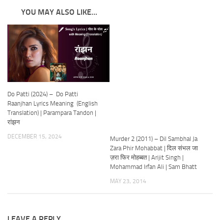
YOU MAY ALSO LIKE...
Do Patti (2024) – Do Patti
Raanjhan Lyrics Meaning (English
Translation) | Parampara Tandon |
रांझन
DECEMBER 15, 2024
Murder 2 (2011) – Dil Sambhal Ja
Zara Phir Mohabbat | दिल संभल जा
ज़रा फिर मोहब्बत | Arijit Singh |
Mohammad Irfan Ali | Sam Bhatt
MAY 23, 2014
LEAVE A REPLY