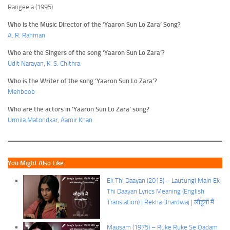
Rangeela (1995)
Who is the Music Director of the ‘Yaaron Sun Lo Zara’ Song?
A. R. Rahman
Who are the Singers of the song ‘Yaaron Sun Lo Zara’?
Udit Narayan
,
K. S. Chithra
Who is the Writer of the song ‘Yaaron Sun Lo Zara’?
Mehboob
Who are the actors in ‘Yaaron Sun Lo Zara’ song?
Urmila Matondkar
,
Aamir Khan
You Might Also Like:
Ek Thi Daayan (2013) – Lautungi Main Ek
Thi Daayan Lyrics Meaning (English
Translation) | Rekha Bhardwaj | लौटूंगी मैं
Mausam (1975) – Ruke Ruke Se Qadam