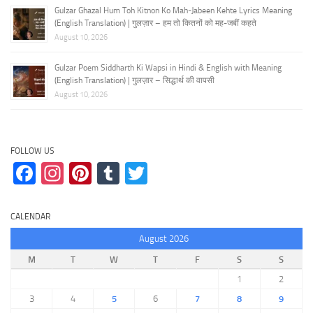
Gulzar Ghazal Hum Toh Kitnon Ko Mah-Jabeen Kehte Lyrics Meaning
(English Translation) | गुलज़ार – हम तो कितनों को मह-जबीं कहते
August 10, 2026
Gulzar Poem Siddharth Ki Wapsi in Hindi & English with Meaning
(English Translation) | गुलज़ार – सिद्धार्थ की वापसी
August 10, 2026
FOLLOW US
Facebook
Instagram
Pinterest
Tumblr
Twitter
CALENDAR
August 2026
M
T
W
T
F
S
S
1
2
3
4
5
6
7
8
9