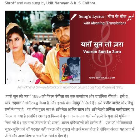
Shroff
and was sung by
Udit Narayan & K. S. Chithra.
Aamir Khan & Urmila Matondkar in Yaaron Sun Lo Zara Song from Rangeela (1995)
“यारों सुन लो ज़रा” 1995 की फिल्म
रंगीला
का एक ऊर्जावान और दार्शनिक गीत है। इसे
ए.
आर. रहमान
ने संगीतबद्ध किया है, और इसके बोल
मेहबूब
ने लिखे हैं। इसे
रंजीत बारोट
और
विभु
शर्मा
ने गाया है। यह गीत मुख्य रूप से अभिनेता
आमिर खान
और अभिनेत्री
उर्मिला मातोंडकर
पर
फिल्माया गया है।
आमिर खान
इस फिल्म में मुन्ना नामक एक गली-मोहल्ले के युवा की भूमिका
निभा रहे हैं। यह गाना जीवन के दो अलग-अलग दृष्टिकोणों को दर्शाता है – एक जो भौतिकवादी
सुख-सुविधाओं की परवाह नहीं करता और दूसरा जो उन्हें महत्व देता है, लेकिन अंततः यह आज में
जीने और आत्मविश्वास रखने का संदेश देता है।