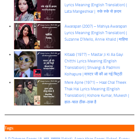
Lyrics Meaning (English Translation) |
Lata Mangeshkar | रुके रुके से क़दम
Awarapan (2007) – Mahiya Awarapan
Lyrics Meaning (English Translation) |
Suzanne D’Mello, Annie Khalid | माहिया
Kitaab (1977) – Mastar Ji Ki Aa Gayi
Chitthi Lyrics Meaning (English
Translation) | Shivangi & Padmini
Kolhapure | मास्टर जी की आ गई चिट्ठी
Mere Apne (1971) – Haal Chal Theek
Thak Hai Lyrics Meaning (English
Translation) | Kishore Kumar, Mukesh |
हाल-चाल ठीक-ठाक है
Tags:
A.R.Rahman Songs | ए. आर. रहमान (Artist)
, 
Aamir Khan Songs (Actor)
, 
Funny