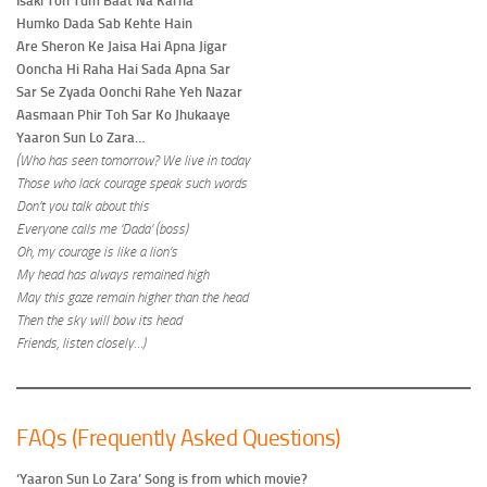
Isaki Toh Tum Baat Na Karna
Humko Dada Sab Kehte Hain
Are Sheron Ke Jaisa Hai Apna Jigar
Ooncha Hi Raha Hai Sada Apna Sar
Sar Se Zyada Oonchi Rahe Yeh Nazar
Aasmaan Phir Toh Sar Ko Jhukaaye
Yaaron Sun Lo Zara…
(Who has seen tomorrow? We live in today
Those who lack courage speak such words
Don’t you talk about this
Everyone calls me ‘Dada’ (boss)
Oh, my courage is like a lion’s
My head has always remained high
May this gaze remain higher than the head
Then the sky will bow its head
Friends, listen closely…)
FAQs (Frequently Asked Questions)
‘Yaaron Sun Lo Zara’ Song is from which movie?