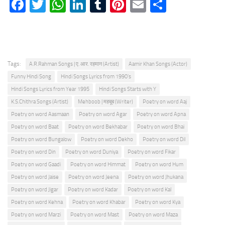
Facebook
Twitter
WhatsApp
LinkedIn
Tumblr
Pinterest
Email
Share
Tags:
A.R.Rahman Songs | ए. आर. रहमान (Artist)
Aamir Khan Songs (Actor)
Funny Hindi Song
Hindi Songs Lyrics from 1990's
Hindi Songs Lyrics from Year 1995
Hindi Songs Starts with Y
K.S.Chithra Songs (Artist)
Mehboob | महबूब (Writer)
Poetry on word Aaj
Poetry on word Aasmaan
Poetry on word Agar
Poetry on word Apna
Poetry on word Baat
Poetry on word Bekhabar
Poetry on word Bhai
Poetry on word Bungalow
Poetry on word Dekho
Poetry on word Dil
Poetry on word Din
Poetry on word Duniya
Poetry on word Fikar
Poetry on word Gaadi
Poetry on word Himmat
Poetry on word Hum
Poetry on word Jaise
Poetry on word Jeena
Poetry on word Jhukana
Poetry on word Jigar
Poetry on word Kadar
Poetry on word Kal
Poetry on word Kehna
Poetry on word Khabar
Poetry on word Kya
Poetry on word Marzi
Poetry on word Mast
Poetry on word Maza