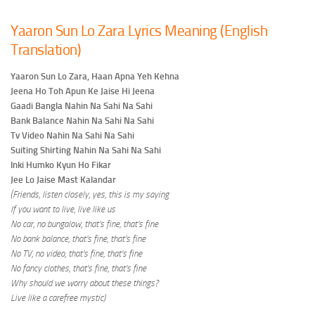
Yaaron Sun Lo Zara Lyrics Meaning (English
Translation)
Yaaron Sun Lo Zara, Haan Apna Yeh Kehna
Jeena Ho Toh Apun Ke Jaise Hi Jeena
Gaadi Bangla Nahin Na Sahi Na Sahi
Bank Balance Nahin Na Sahi Na Sahi
Tv Video Nahin Na Sahi Na Sahi
Suiting Shirting Nahin Na Sahi Na Sahi
Inki Humko Kyun Ho Fikar
Jee Lo Jaise Mast Kalandar
(Friends, listen closely, yes, this is my saying
If you want to live, live like us
No car, no bungalow, that’s fine, that’s fine
No bank balance, that’s fine, that’s fine
No TV, no video, that’s fine, that’s fine
No fancy clothes, that’s fine, that’s fine
Why should we worry about these things?
Live like a carefree mystic)