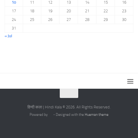
10
11
12
13
14
15
16
17
18
19
20
21
22
23
24
25
26
27
28
29
30
31
« Jul
हिन्दी कला | Hindi Kala © 2026. All Rights Reserved.
Powered by
- Designed with the
Hueman theme