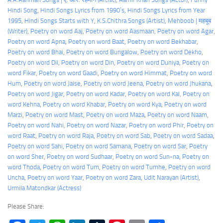
Hindi Song
, 
Hindi Songs Lyrics from 1990’s
, 
Hindi Songs Lyrics from Year
1995
, 
Hindi Songs Starts with Y
, 
K.S.Chithra Songs (Artist)
, 
Mehboob | महबूब
(Writer)
, 
Poetry on word Aaj
, 
Poetry on word Aasmaan
, 
Poetry on word Agar
, 
Poetry on word Apna
, 
Poetry on word Baat
, 
Poetry on word Bekhabar
, 
Poetry on word Bhai
, 
Poetry on word Bungalow
, 
Poetry on word Dekho
, 
Poetry on word Dil
, 
Poetry on word Din
, 
Poetry on word Duniya
, 
Poetry on
word Fikar
, 
Poetry on word Gaadi
, 
Poetry on word Himmat
, 
Poetry on word
Hum
, 
Poetry on word Jaise
, 
Poetry on word Jeena
, 
Poetry on word Jhukana
, 
Poetry on word Jigar
, 
Poetry on word Kadar
, 
Poetry on word Kal
, 
Poetry on
word Kehna
, 
Poetry on word Khabar
, 
Poetry on word Kya
, 
Poetry on word
Marzi
, 
Poetry on word Mast
, 
Poetry on word Maza
, 
Poetry on word Naam
, 
Poetry on word Nahi
, 
Poetry on word Nazar
, 
Poetry on word Phir
, 
Poetry on
word Raat
, 
Poetry on word Raja
, 
Poetry on word Sab
, 
Poetry on word Sadaa
, 
Poetry on word Sahi
, 
Poetry on word Samana
, 
Poetry on word Sar
, 
Poetry
on word Sher
, 
Poetry on word Sudhaar
, 
Poetry on word Sun-na
, 
Poetry on
word Thoda
, 
Poetry on word Tum
, 
Poetry on word Tumhe
, 
Poetry on word
Uncha
, 
Poetry on word Yaar
, 
Poetry on word Zara
, 
Udit Narayan (Artist)
, 
Urmila Matondkar (Actress)
Please Share: