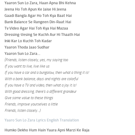
Yaaron Sun Lo Zara, Haan Apna Bhi Kehna
Jeena Ho Toh Apun Ke Jaise Hi Jeena
Gaadi Bangla Agar Ho Toh Kya Baat Hai
Bank Balance Se Rangeen Din-Raat Hai
Tv Video Agar Hai Toh Kya Hai Mazaa
Dressing-Vesing Se Kuchh Aur Hi Thaath Hai
Inki Kar Lo Kuchh Toh Kadar
Yaaron Thoda Jaao Sudhar
Yaaron Sun Lo Zara…
(Friends, listen closely, yes, my saying too
If you want to live, live like us
If you have a car and a bungalow, then what a thing it is!
With a bank balance, days and nights are colorful
If you have a TV and video, then what a joy it is!
With good dressing, there’s a different grandeur
Give some value to these things
Friends, improve yourselves a little
Friends, listen closely…)
Yaaro Sun Lo Zara Lyrics English Translation
Humko Dekho Hum Hain Yaara Apni Marzi Ke Raja