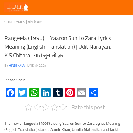
Skip to content
SONG LYRICS | गीत के बोल
Rangeela (1995) – Yaaron Sun Lo Zara Lyrics
Meaning (English Translation) | Udit Narayan,
K.S.Chithra | यारों सुन लो ज़रा
BY
HINDI KALA
·
JUNE 10, 2025
Please Share:
Facebook
Twitter
WhatsApp
LinkedIn
Tumblr
Pinterest
Email
Share
Rate this post
The movie
Rangeela (1995)
‘s song
Yaaron Sun Lo Zara Lyrics
Meaning
(English Translation) starred
Aamir Khan
,
Urmila Matondkar
and
Jackie