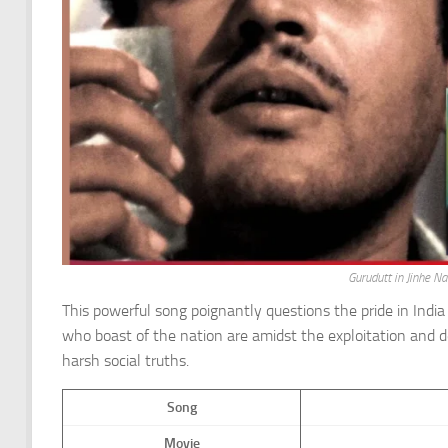
Gurudutt in Jinhe N
This powerful song poignantly questions the pride in India b
who boast of the nation are amidst the exploitation and d
harsh social truths.
Song
Movie