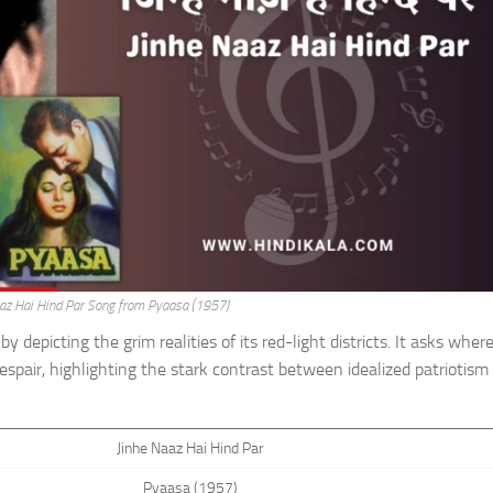
aaz Hai Hind Par Song from Pyaasa (1957)
y depicting the grim realities of its red-light districts. It asks wher
espair, highlighting the stark contrast between idealized patriotism
Jinhe Naaz Hai Hind Par
Pyaasa (1957)