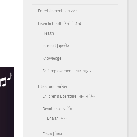
Entertainment | मनोरंजन
Learn in Hindi | हिन्दी में सीखें
Health
Internet | इंटरनेट
Knowledge
Self Improvement | आत्म सुधार
Literature | साहित्य
Children's Literature | बाल साहित्य
Devotional | धार्मिक
Bhajan | भजन
Essay | निबंध