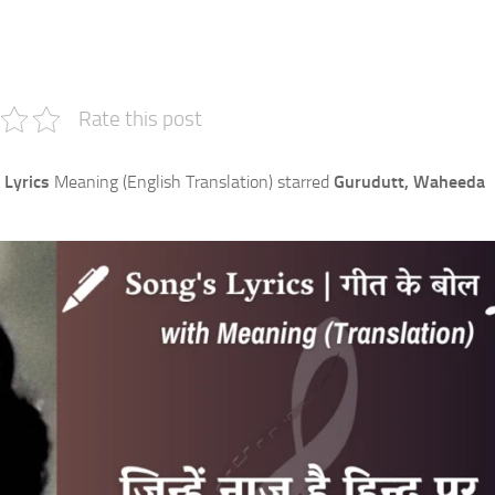
e
Rate this post
 Lyrics
Meaning (English Translation) starred
Gurudutt, Waheeda