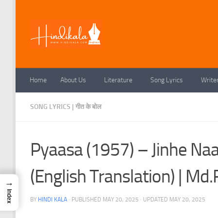
Skip to content
Home
About Us
Literature
Song Lyrics
Write
SONG LYRICS | गीत के बोल
Pyaasa (1957) – Jinhe Naa
(English Translation) | Md.Rafi
→
Index
BY
HINDI KALA
· PUBLISHED
MAY 20, 2025
· UPDATED
MAY 20, 2025