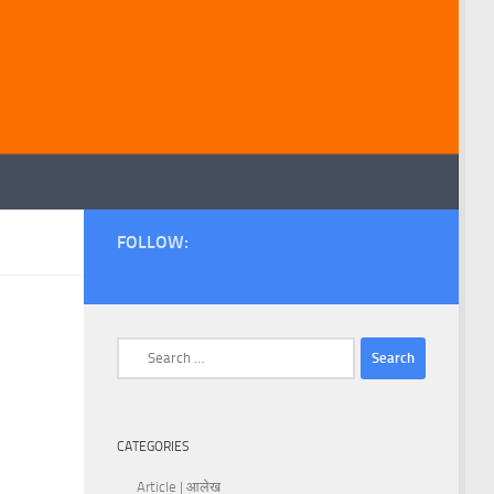
FOLLOW:
Search
for:
CATEGORIES
Article | आलेख