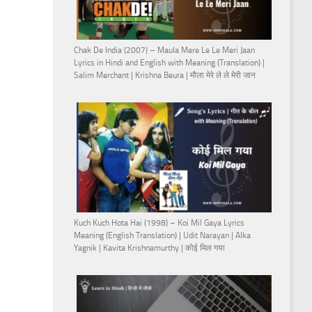
Chak De India (2007) – Maula Mere Le Le Meri Jaan
Lyrics in Hindi and English with Meaning (Translation) |
Salim Merchant | Krishna Beura | मौला मेरे ले ले मेरी जान
Kuch Kuch Hota Hai (1998) – Koi Mil Gaya Lyrics
Meaning (English Translation) | Udit Narayan | Alka
Yagnik | Kavita Krishnamurthy | कोई मिल गया