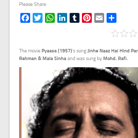
Please Share:
Facebook
Twitter
WhatsApp
LinkedIn
Tumblr
Pinterest
Email
Shar
The movie
Pyaasa (1957)
‘s song
Jinhe Naaz Hai Hind Par
Rahman &
Mala Sinha
and was sung by
Mohd. Rafi.