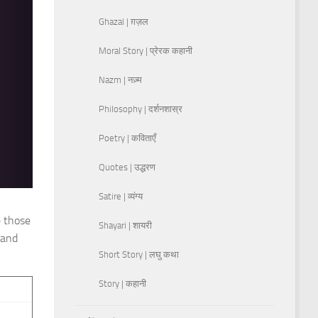
Ghazal | ग़ज़ल
Moral Story | प्रेरक कहानी
Nazm | नज़्म
Philosophy | दर्शनशास्र
Poetry | कविताएँ
Quotes | उद्धरण
Satire | व्यंग्य
e those
Shayari | शायरी
 and
Short Story | लघु कथा
Story | कहानी