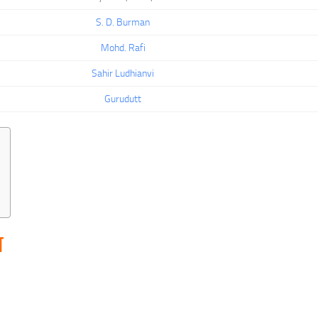
S. D. Burman
Mohd. Rafi
Sahir Ludhianvi
Gurudutt
स