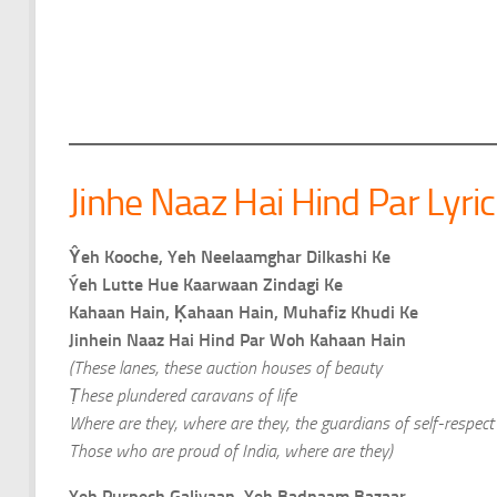
Jinhe Naaz Hai Hind Par Lyri
Ŷeh Kooche, Yeh Neelaamghar Dilkashi Ke
Ýeh Lutte Hue Kaarwaan Zindagi Ke
Kahaan Hain, Ķahaan Hain, Muhafiz Khudi Ke
Jinhein Naaz Hai Hind Par Woh Kahaan Hain
(These lanes, these auction houses of beauty
Ṭhese plundered caravans of life
Where are they, where are they, the guardians of self-respect
Those who are proud of India, where are they)
Yeh Purpech Galiyaan, Yeh Badnaam Bazaar