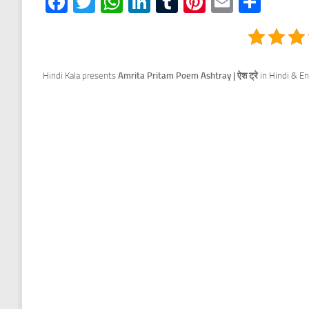
Facebook
Twitter
WhatsApp
LinkedIn
Tumblr
Pinterest
Email
Shar
Hindi Kala presents
Amrita Pritam Poem Ashtray | ऐश ट्रे
in Hindi & En