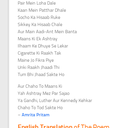
Pair Mein Loha Dale
Kaan Mein Patthar Dhale
Socho Ka Hisaab Ruke
Sikkey Ka Hisaab Chale
Aur Main Aadi-Ant Mein Banta
Maans Ki Ek Ashtray
Ilhaam Ke Dhuye Se Lekar
Cigarette Ki Raakh Tak
Maine Jo Fikra Piye
Unki Raakh Jhaadi Thi
Tum Bhi Jhaad Sakte Ho
Aur Chaho To Maans Ki
Yah Ashtray Mez Par Sajao
Ya Gandhi, Luther Aur Kennedy Kehkar
Chaho To Tod Sakte Ho
–
Amrita Pritam
English Translation
of The Poem