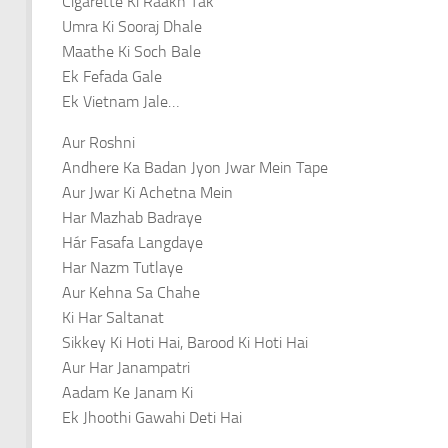
Cigarette Ki Raakh Tak
Umra Ki Sooraj Dhale
Maathe Ki Soch Bale
Ek Fefada Gale
Ek Vietnam Jale…
Aur Roshni
Andhere Ka Badan Jyon Jwar Mein Tape
Aur Jwar Ki Achetna Mein
Har Mazhab Badraye
Hár Fasafa Langdaye
Har Nazm Tutlaye
Aur Kehna Sa Chahe
Ki Har Saltanat
Sikkey Ki Hoti Hai, Barood Ki Hoti Hai
Aur Har Janampatri
Aadam Ke Janam Ki
Ek Jhoothi Gawahi Deti Hai