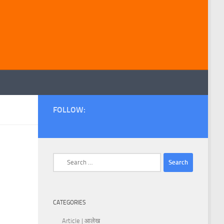
FOLLOW:
Search
for:
CATEGORIES
Article | आलेख