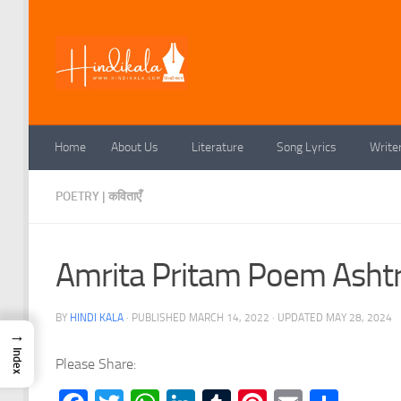
Skip to content
Home
About Us
Literature
Song Lyrics
Write
POETRY | कविताएँ
Amrita Pritam Poem Ashtray |
BY
HINDI KALA
· PUBLISHED
MARCH 14, 2022
· UPDATED
MAY 28, 2024
→
Index
Please Share: